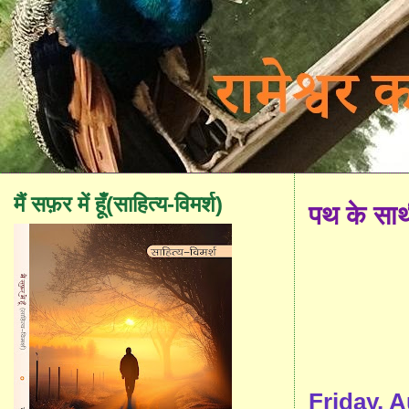
मैं सफ़र में हूँ(साहित्य-विमर्श)
पथ के सा
Friday, 