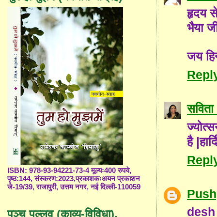
हृदय स
भैया ज
जय हिन
Repl
सविता 
ज्योत्स
है |हार
Repl
ISBN: 978-93-94221-73-4 मूल्यः400 रुपये,
पृष्ठ:144, संस्करण:2023,प्रकाशकःअयन प्रकाशन
जे-19/39, राजापुरी, उत्तम नगर, नई दिल्ली-110059
Push
desh
पञ्च पल्लव (काव्य-विविधा),