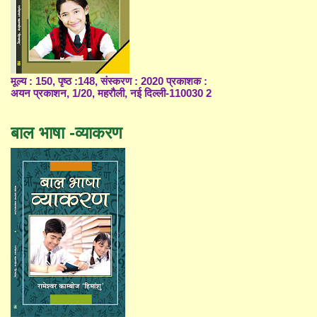
मूल्य : 150, पृष्ठ :148, संस्करण : 2020 प्रकाशक :
अयन प्रकाशन, 1/20, महरौली, नई दिल्ली-110030 2
बाल भाषा -व्याकरण