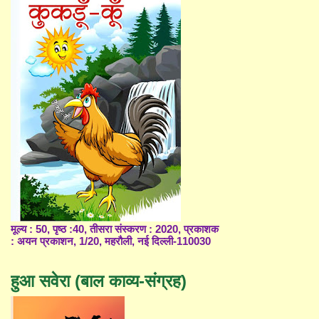
मूल्य : 50, पृष्ठ :40, तीसरा संस्करण : 2020, प्रकाशक
: अयन प्रकाशन, 1/20, महरौली, नई दिल्ली-110030
हुआ सवेरा (बाल काव्य-संग्रह)