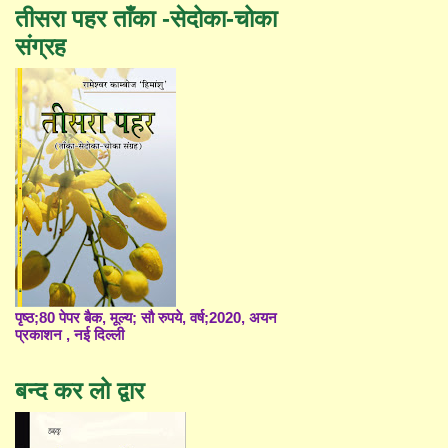
तीसरा पहर ताँका -सेदोका-चोका
संग्रह
पृष्ठ;80 पेपर बैक, मूल्य; सौ रुपये, वर्ष;2020, अयन
प्रकाशन , नई दिल्ली
बन्द कर लो द्वार