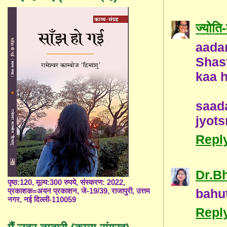
ज्योत
aada
Shas
kaa 
saad
jyot
Repl
Dr.B
पृष्ठ:120, मूल्य:300 रुपये, संस्करण: 2022,
bahut
प्रकाशक=अयन प्रकाशन, जे-19/39, राजापुरी, उत्तम
नगर, नई दिल्ली-110059
Repl