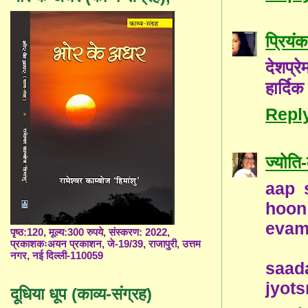
प्रियंक
देशप्
हार्दिक
Repl
ज्योत
aap s
hoon 
evam
पृष्ठ:120, मूल्य:300 रुपये, संस्करण: 2022,
प्रकाशकःअयन प्रकाशन, जे-19/39, राजापुरी, उत्तम
नगर, नई दिल्ली-110059
saad
jyot
दूधिया धूप (काव्य-संग्रह)