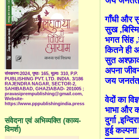
जय जनतंत्र
गाँधी और स
सुख ,बिस्म
भगत सिंह ,
कितने ही 
सुत अश्फ़ा
अपना जीवन
संस्करणः2024, पृष्ठः 165, मूल्यः 310, P.P.
जय जनतंत्र
PUBLISHING PVT. LTD. INDIA. 3/186
RAJENDRA NAGAR, SECTOR-2,
SAHIBABAD, GHAZIABAD- 201005 ;
pravasiprempublishing@gmail.com,
वेदों का विज
Website-
https://www.pppublishingindia.press
भाभा और क
दुर्गा ,इन्द
संवेदना एवं अभिव्यक्ति (काव्य-
विमर्श)
हुई कल्पना