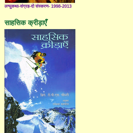
लग्घुकथा-संग्रह-दो संस्करण- 1998-2013
साहसिक क्रीड़ाएँ