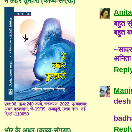
मैं लहर तुम्हारी (काव्य-संग्रह)
Anita
बहुत सु
बहुत बध
~सादर
अनिता
Repl
Manj
desh 
पृष्ठ:96, मूल्य:240 रुपये, संस्करण: 2022, प्रकाशक:
अयन प्रकाशन, जे-19/39, राजापुरी, उत्तम नगर, नई
दिल्ली-110059
badh
Repl
भोर के अधर (काव्य-संग्रह),