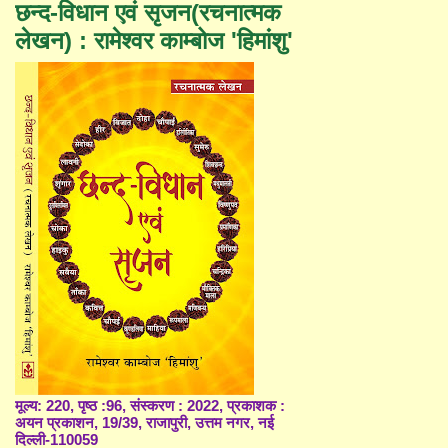
छन्द-विधान एवं सृजन(रचनात्मक
लेखन) : रामेश्वर काम्बोज 'हिमांशु'
मूल्य: 220, पृष्ठ :96, संस्करण : 2022, प्रकाशक :
अयन प्रकाशन, 19/39, राजापुरी, उत्तम नगर, नई
दिल्ली-110059