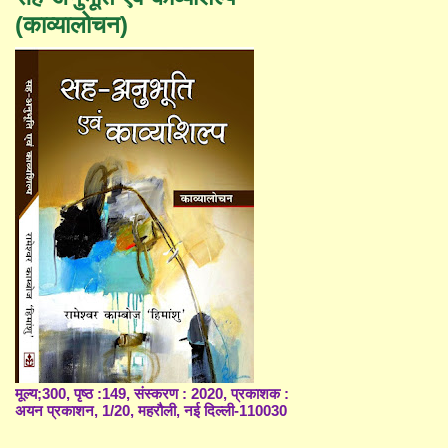
(काव्यालोचन)
मूल्य;300, पृष्ठ :149, संस्करण : 2020, प्रकाशक :
अयन प्रकाशन, 1/20, महरौली, नई दिल्ली-110030