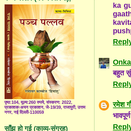
ka g
gaat
kavit
push
Repl
Onka
बहुत सु
Repl
पृष्ठ:104, मूल्य:260 रुपये, संस्करण: 2022,
रमेश ग
प्रकाशकःअयन प्रकाशन, जे-19/39, राजापुरी, उत्तम
नगर, नई दिल्ली-110059
भावपूर्
Repl
साँझ हो गई (काव्य-संग्रह)