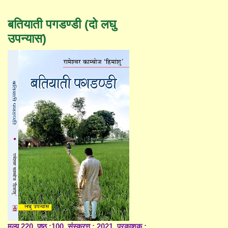
बतियाती पगडण्डी (दो लघु
उपन्यास)
मूल्य 220, पृष्ठ :100, संस्करण : 2021, प्रकाशक :