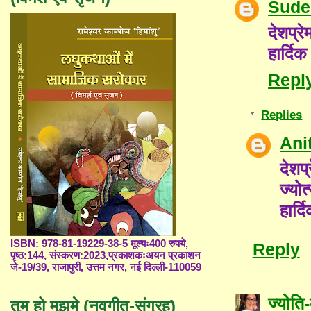
Sude
देशप्र
हार्दि
Repl
Replies
Ani
देशप
ज्योत
हार्
ISBN: 978-81-19229-38-5 मूल्यः400 रुपये,
Reply
पृष्ठ:144, संस्करण:2023,प्रकाशकःअयन प्रकाशन
जे-19/39, राजापुरी, उत्तम नगर, नई दिल्ली-110059
ज्योत
तुम हो मुझमे (नवगीत-संग्रह)