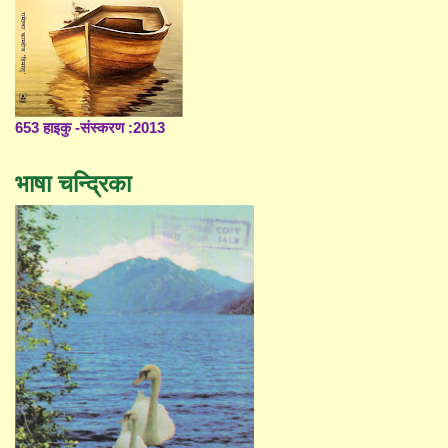
653 हाइकु -संस्करण :2013
भाषा चन्द्रिका