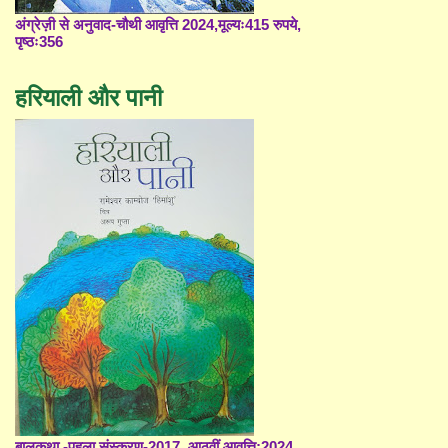
अंग्रेज़ी से अनुवाद-चौथी आवृत्ति 2024,मूल्यः415 रुपये,
पृष्ठः356
हरियाली और पानी
बालकथा -पहला संस्करण-2017, आठवीं आवृत्ति;2024,