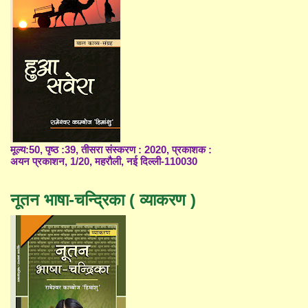
मूल्य:50, पृष्ठ :39, तीसरा संस्करण : 2020, प्रकाशक :
अयन प्रकाशन, 1/20, महरौली, नई दिल्ली-110030
नूतन भाषा-चन्द्रिका ( व्याकरण )