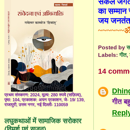
सकल जगत मे
का सम्मान स
जय जनतंत्र
~~~~~~ॐ
Posted by
स
Labels:
गीत
,
14 comm
Dhin
प्रथम संस्करण: 2024, मूल्य: 280 रुपये (सज़िल्द),
गीत बह
पृष्ठ: 104, प्रकाशक: अयन प्रकाशन, जे- 19/ 139,
राजापुरी, उत्तम नगर, नई दिल्ली- 110059
Repl
लघुकथाओं में सामाजिक सरोकार
(विमर्श एवं सृजन)