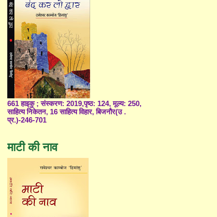
661 हाइकु ; संस्करण: 2019,पृष्ठ: 124, मूल्य: 250,
साहित्य निकेतन, 16 साहित्य विहार, बिजनौर(उ .
प्र.)-246-701
माटी की नाव