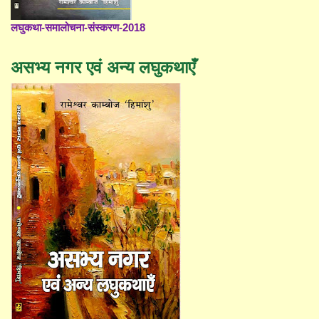
लघुकथा-समालोचना-संस्करण-2018
असभ्य नगर एवं अन्य लघुकथाएँ