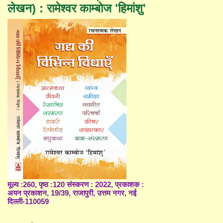
लेखन) : रामेश्वर काम्बोज 'हिमांशु'
मूल्य :260, पृष्ठ :120 संस्करण : 2022, प्रकाशक :
अयन प्रकाशन, 19/39, राजापुरी, उत्तम नगर, नई
दिल्ली-110059