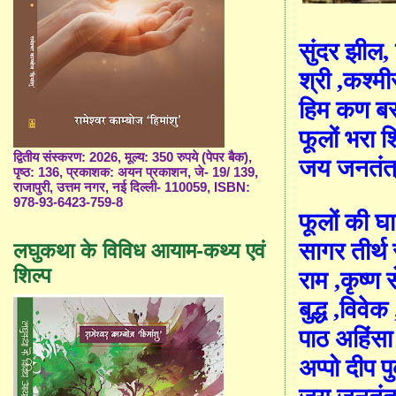
सुंदर झील, 
श्री ,कश्मी
हिम कण बरस
फूलों भरा 
द्वितीय संस्करण: 2026, मूल्य: 350 रुपये (पेपर बैक),
जय जनतंत्र
पृष्ठ: 136, प्रकाशक: अयन प्रकाशन, जे- 19/ 139,
राजापुरी, उत्तम नगर, नई दिल्ली- 110059, ISBN:
978-93-6423-759-8
फूलों की घ
सागर तीर्थ
लघुकथा के विविध आयाम-कथ्य एवं
शिल्प
राम ,कृष्ण 
बुद्ध ,विवेक
पाठ अहिंसा
अप्पो दीप प