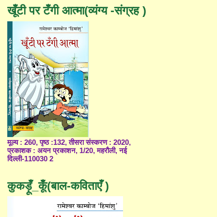
खूँटी पर टँगी आत्मा(व्यंग्य -संग्रह )
मूल्य : 260, पृष्ठ :132, तीसरा संस्करण : 2020,
प्रकाशक : अयन प्रकाशन, 1/20, महरौली, नई
दिल्ली-110030 2
कुकड़ूँ_कूँ(बाल-कविताएँ )