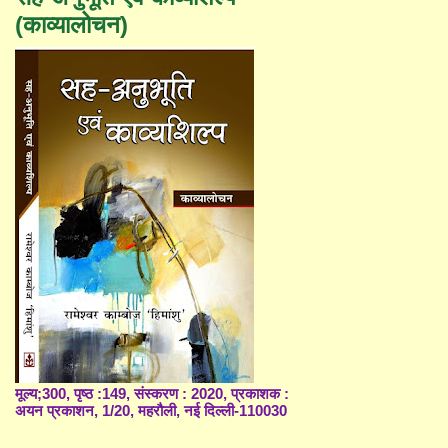
(काव्यालोचन)
मूल्य;300, पृष्ठ :149, संस्करण : 2020, प्रकाशक :
अयन प्रकाशन, 1/20, महरौली, नई दिल्ली-110030