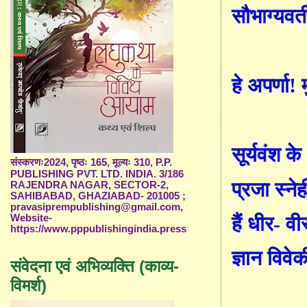
सौभाग्यवत
हे अपर्णा! 
सूर्यवंश क
संस्करणः2024, पृष्ठः 165, मूल्यः 310, P.P.
PUBLISHING PVT. LTD. INDIA. 3/186
प्रजा स्न
RAJENDRA NAGAR, SECTOR-2,
SAHIBABAD, GHAZIABAD- 201005 ;
pravasiprempublishing@gmail.com,
हैं धीर- वीर
Website-
https://www.pppublishingindia.press
ज्ञान विवे
संवेदना एवं अभिव्यक्ति (काव्य-
विमर्श)