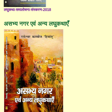
लघुकथा-समालोचना-संस्करण-2018
असभ्य नगर एवं अन्य लघुकथाएँ