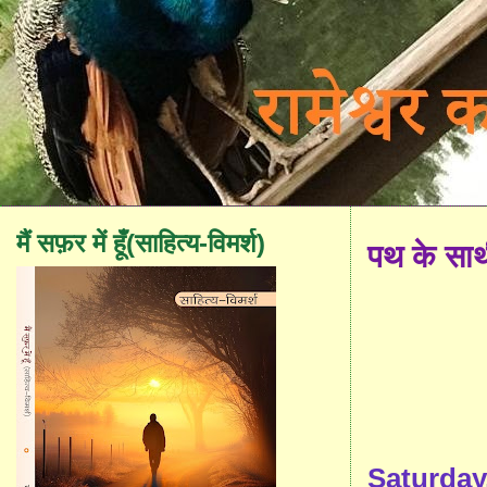
मैं सफ़र में हूँ(साहित्य-विमर्श)
पथ के सा
Saturday