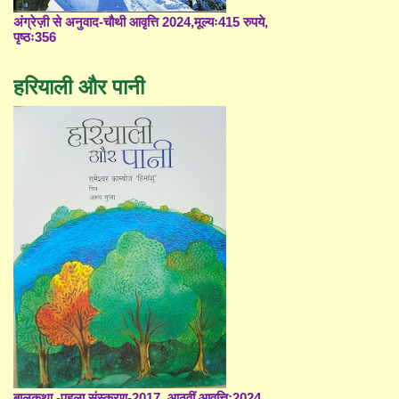
अंग्रेज़ी से अनुवाद-चौथी आवृत्ति 2024,मूल्यः415 रुपये,
पृष्ठः356
हरियाली और पानी
बालकथा -पहला संस्करण-2017, आठवीं आवृत्ति;2024,