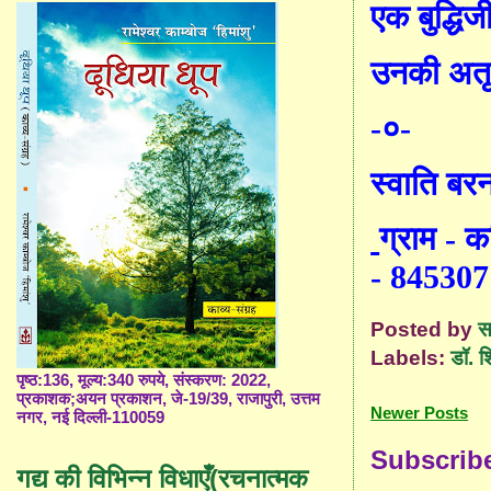
एक बुद्धिज
उनकी अतृप
-
०-
स्वाति बर
ग्राम - 
-
845307
Posted by
स
Labels:
डॉ. श
पृष्ठ:136, मूल्य:340 रुपये, संस्करण: 2022,
प्रकाशक;अयन प्रकाशन, जे-19/39, राजापुरी, उत्तम
Newer Posts
नगर, नई दिल्ली-110059
Subscrib
गद्य की विभिन्न विधाएँ(रचनात्मक