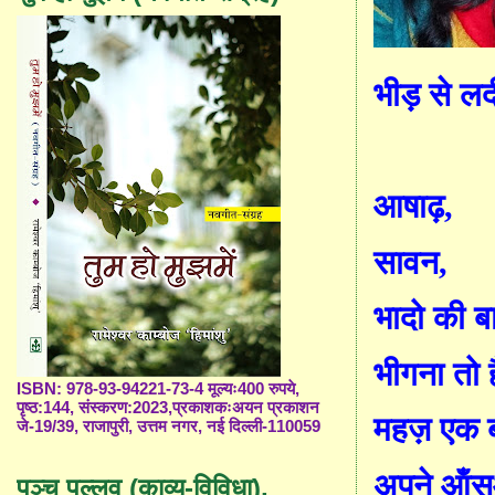
भी
ड़ से लद
आषाढ़
,
सावन
,
भादो की बा
भीगना तो ह
ISBN: 978-93-94221-73-4 मूल्यः400 रुपये,
पृष्ठ:144, संस्करण:2023,प्रकाशकःअयन प्रकाशन
महज़ एक 
जे-19/39, राजापुरी, उत्तम नगर, नई दिल्ली-110059
अपने ऑं
सु
पञ्च पल्लव (काव्य-विविधा),