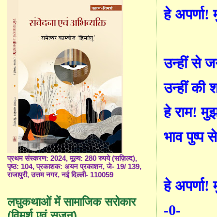
हे अपर्णा! 
उन्हीं से 
उन्हीं की श
हे राम! मु
भाव पुष्प 
प्रथम संस्करण: 2024, मूल्य: 280 रुपये (सज़िल्द),
पृष्ठ: 104, प्रकाशक: अयन प्रकाशन, जे- 19/ 139,
राजापुरी, उत्तम नगर, नई दिल्ली- 110059
हे अपर्णा! 
लघुकथाओं में सामाजिक सरोकार
-0-
(विमर्श एवं सृजन)