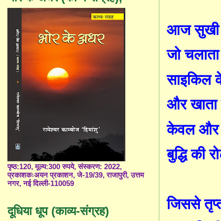
आज सुखी 
जो चलाता 
साइकिल के 
और खाता 
केवल और
बुद्धि की र
पृष्ठ:120, मूल्य:300 रुपये, संस्करण: 2022,
प्रकाशकःअयन प्रकाशन, जे-19/39, राजापुरी, उत्तम
नगर, नई दिल्ली-110059
जिससे तृप्
दूधिया धूप (काव्य-संग्रह)