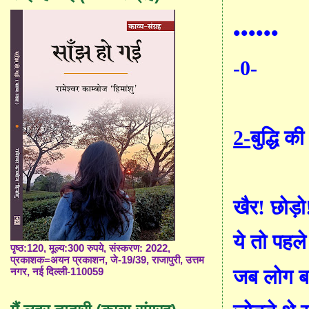
••••••
-0-
2-
बुद्धि की
खैर! छोड़ो
ये तो पहल
पृष्ठ:120, मूल्य:300 रुपये, संस्करण: 2022,
प्रकाशक=अयन प्रकाशन, जे-19/39, राजापुरी, उत्तम
जब लोग बह
नगर, नई दिल्ली-110059