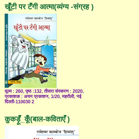
खूँटी पर टँगी आत्मा(व्यंग्य -संग्रह )
मूल्य : 260, पृष्ठ :132, तीसरा संस्करण : 2020,
प्रकाशक : अयन प्रकाशन, 1/20, महरौली, नई
दिल्ली-110030 2
कुकड़ूँ_कूँ(बाल-कविताएँ )