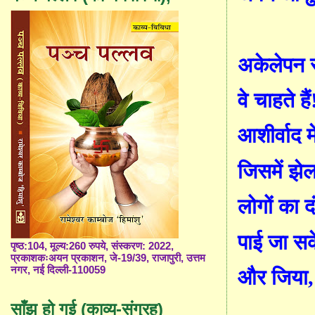
अकेलेपन स
वे
चाहते हैं
आशीर्वाद म
जिसमें झे
ल
लोगों का द
पाई
जा सक
पृष्ठ:104, मूल्य:260 रुपये, संस्करण: 2022,
प्रकाशकःअयन प्रकाशन, जे-19/39, राजापुरी, उत्तम
नगर, नई दिल्ली-110059
और जिया
साँझ हो गई (काव्य-संग्रह)