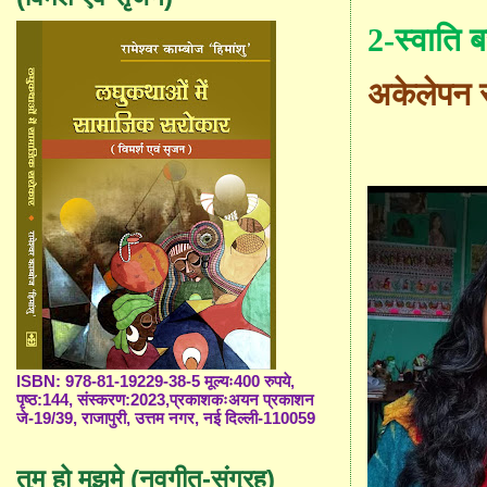
2-स्वाति 
अकेलेपन स
ISBN: 978-81-19229-38-5 मूल्यः400 रुपये,
पृष्ठ:144, संस्करण:2023,प्रकाशकःअयन प्रकाशन
जे-19/39, राजापुरी, उत्तम नगर, नई दिल्ली-110059
तुम हो मुझमे (नवगीत-संग्रह)