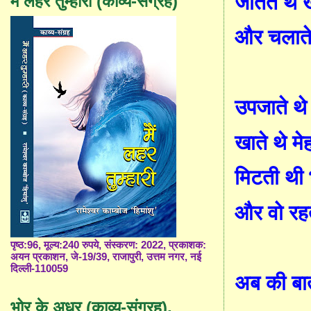
जोतते थे 
मैं लहर तुम्हारी (काव्य-संग्रह)
और चलाते
उपजाते थ
खाते थे म
मिटती थी
और वो रहत
पृष्ठ:96, मूल्य:240 रुपये, संस्करण: 2022, प्रकाशक:
अयन प्रकाशन, जे-19/39, राजापुरी, उत्तम नगर, नई
दिल्ली-110059
अब की बा
भोर के अधर (काव्य-संग्रह),