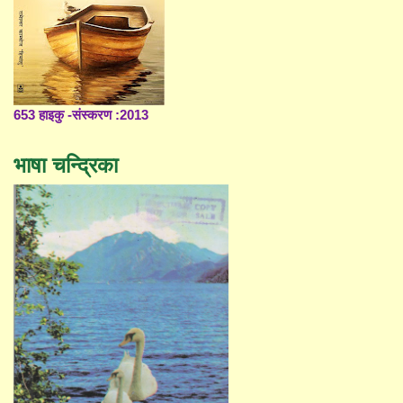
653 हाइकु -संस्करण :2013
भाषा चन्द्रिका