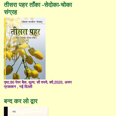
तीसरा पहर ताँका -सेदोका-चोका
संग्रह
पृष्ठ;80 पेपर बैक, मूल्य; सौ रुपये, वर्ष;2020, अयन
प्रकाशन , नई दिल्ली
बन्द कर लो द्वार