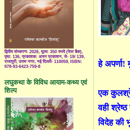
द्वितीय संस्करण: 2026, मूल्य: 350 रुपये (पेपर बैक),
पृष्ठ: 136, प्रकाशक: अयन प्रकाशन, जे- 19/ 139,
हे अपर्णा! 
राजापुरी, उत्तम नगर, नई दिल्ली- 110059, ISBN:
978-93-6423-759-8
लघुकथा के विविध आयाम-कथ्य एवं
शिल्प
एक कुलश्रे
वही श्रेष्ठ
विदेह की 