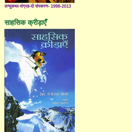
लग्घुकथा-संग्रह-दो संस्करण- 1998-2013
साहसिक क्रीड़ाएँ