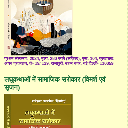
प्रथम संस्करण: 2024, मूल्य: 280 रुपये (सज़िल्द), पृष्ठ: 104, प्रकाशक:
अयन प्रकाशन, जे- 19/ 139, राजापुरी, उत्तम नगर, नई दिल्ली- 110059
लघुकथाओं में सामाजिक सरोकार (विमर्श एवं
सृजन)