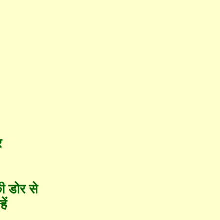
र
ी डोर से
ें