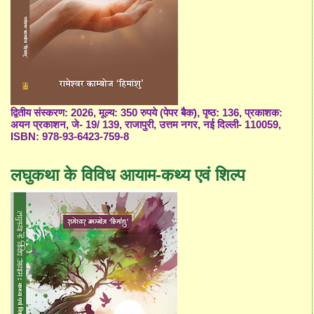
द्वितीय संस्करण: 2026, मूल्य: 350 रुपये (पेपर बैक), पृष्ठ: 136, प्रकाशक:
अयन प्रकाशन, जे- 19/ 139, राजापुरी, उत्तम नगर, नई दिल्ली- 110059,
ISBN: 978-93-6423-759-8
लघुकथा के विविध आयाम-कथ्य एवं शिल्प