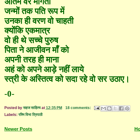
अंतिम वर माँगती
जन्मों तक पति रूप में
उनका ही वरण वो चाहती
क्यों
कि एकमात्र
वो ही थे सच्चे पुरुष
पिता ने आजीवन माँ को
अपनी तरह ही माना
अ
हं
को अपने आड़े नहीं लाये
स्त्री के अस्तित्व को सदा रहे वो सर उठा
ए
।
-0-
Posted by
सहज साहित्य
at
12:35 PM
18 comments:
Labels:
रश्मि विभा त्रिपाठी
Newer Posts
H