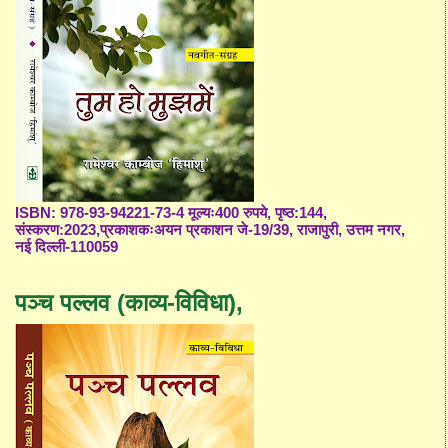
ISBN: 978-93-94221-73-4 मूल्यः400 रुपये, पृष्ठ:144,
संस्करण:2023,प्रकाशकःअयन प्रकाशन जे-19/39, राजापुरी, उत्तम नगर,
नई दिल्ली-110059
पञ्च पल्लव (काव्य-विविधा),