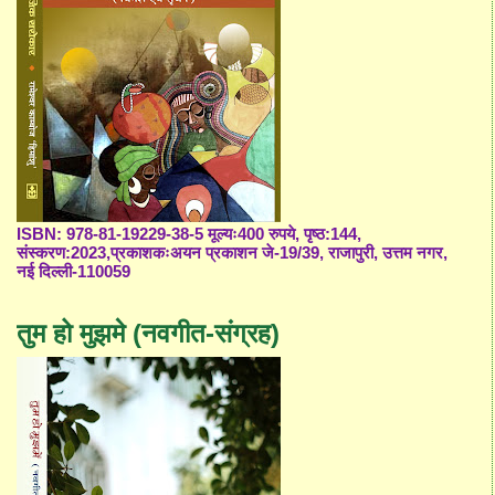
ISBN: 978-81-19229-38-5 मूल्यः400 रुपये, पृष्ठ:144,
संस्करण:2023,प्रकाशकःअयन प्रकाशन जे-19/39, राजापुरी, उत्तम नगर,
नई दिल्ली-110059
तुम हो मुझमे (नवगीत-संग्रह)