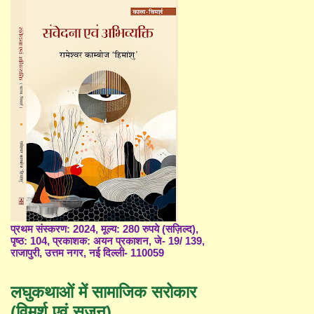
प्रथम संस्करण: 2024, मूल्य: 280 रुपये (सज़िल्द),
पृष्ठ: 104, प्रकाशक: अयन प्रकाशन, जे- 19/ 139,
राजापुरी, उत्तम नगर, नई दिल्ली- 110059
लघुकथाओं में सामाजिक सरोकार
(विमर्श एवं सृजन)