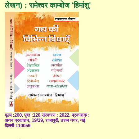
लेखन) : रामेश्वर काम्बोज 'हिमांशु'
मूल्य :260, पृष्ठ :120 संस्करण : 2022, प्रकाशक :
अयन प्रकाशन, 19/39, राजापुरी, उत्तम नगर, नई
दिल्ली-110059