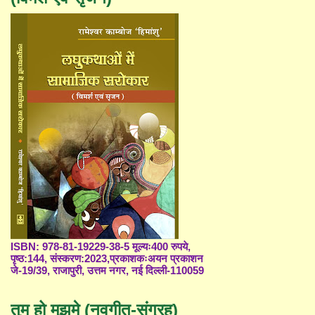
ISBN: 978-81-19229-38-5 मूल्यः400 रुपये,
पृष्ठ:144, संस्करण:2023,प्रकाशकःअयन प्रकाशन
जे-19/39, राजापुरी, उत्तम नगर, नई दिल्ली-110059
तुम हो मुझमे (नवगीत-संग्रह)