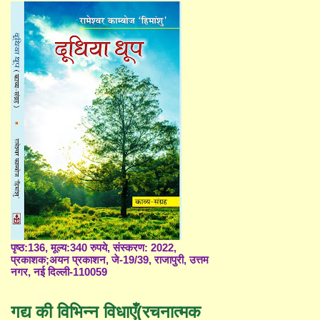
पृष्ठ:136, मूल्य:340 रुपये, संस्करण: 2022,
प्रकाशक;अयन प्रकाशन, जे-19/39, राजापुरी, उत्तम
नगर, नई दिल्ली-110059
गद्य की विभिन्न विधाएँ(रचनात्मक