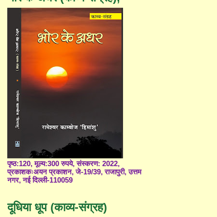
पृष्ठ:120, मूल्य:300 रुपये, संस्करण: 2022,
प्रकाशकःअयन प्रकाशन, जे-19/39, राजापुरी, उत्तम
नगर, नई दिल्ली-110059
दूधिया धूप (काव्य-संग्रह)