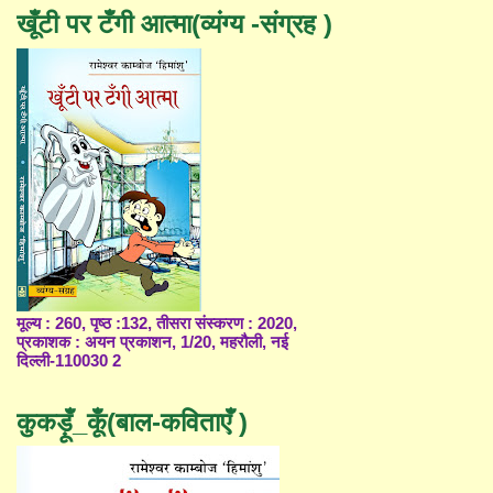
खूँटी पर टँगी आत्मा(व्यंग्य -संग्रह )
मूल्य : 260, पृष्ठ :132, तीसरा संस्करण : 2020,
प्रकाशक : अयन प्रकाशन, 1/20, महरौली, नई
दिल्ली-110030 2
कुकड़ूँ_कूँ(बाल-कविताएँ )