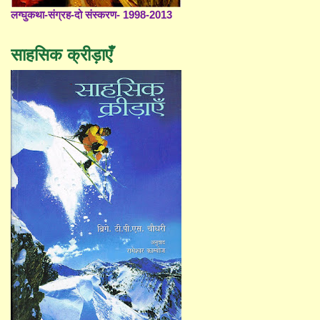
लग्घुकथा-संग्रह-दो संस्करण- 1998-2013
साहसिक क्रीड़ाएँ