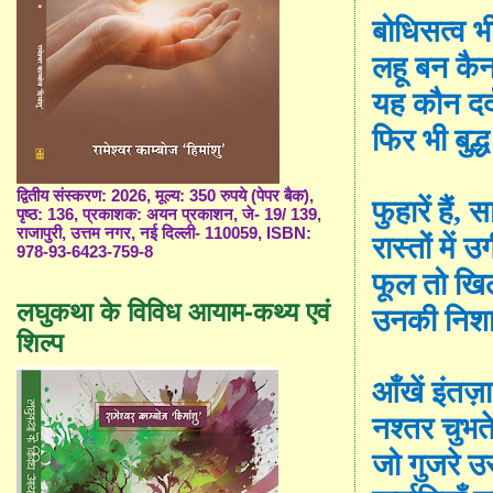
बोधिसत्व 
लहू बन कै
यह कौन दर्
फिर भी बुद्
द्वितीय संस्करण: 2026, मूल्य: 350 रुपये (पेपर बैक),
फुहारें हैं
,
सा
पृष्ठ: 136, प्रकाशक: अयन प्रकाशन, जे- 19/ 139,
राजापुरी, उत्तम नगर, नई दिल्ली- 110059, ISBN:
रास्तों में
978-93-6423-759-8
फूल तो खिल
लघुकथा के विविध आयाम-कथ्य एवं
उनकी निशान
शिल्प
आँखें इंतज
नश्तर चुभत
जो गुजरे उस