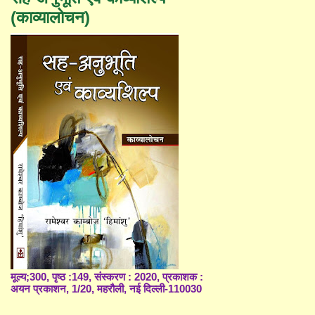
(काव्यालोचन)
मूल्य;300, पृष्ठ :149, संस्करण : 2020, प्रकाशक :
अयन प्रकाशन, 1/20, महरौली, नई दिल्ली-110030