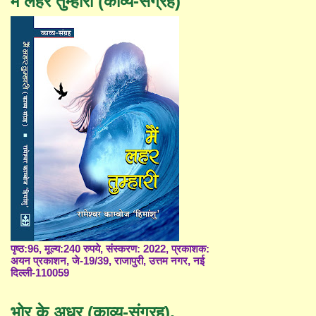
मैं लहर तुम्हारी (काव्य-संग्रह)
पृष्ठ:96, मूल्य:240 रुपये, संस्करण: 2022, प्रकाशक:
अयन प्रकाशन, जे-19/39, राजापुरी, उत्तम नगर, नई
दिल्ली-110059
भोर के अधर (काव्य-संग्रह),