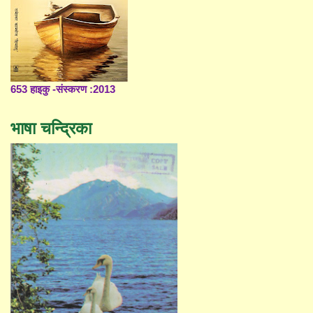
653 हाइकु -संस्करण :2013
भाषा चन्द्रिका