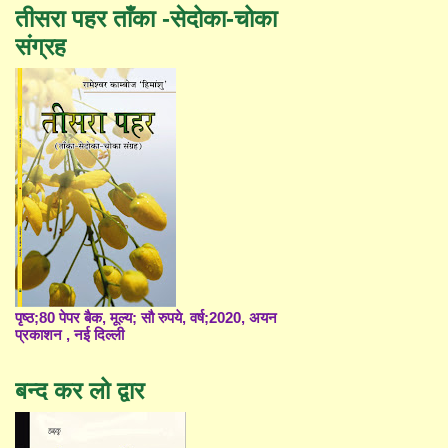
तीसरा पहर ताँका -सेदोका-चोका
संग्रह
पृष्ठ;80 पेपर बैक, मूल्य; सौ रुपये, वर्ष;2020, अयन
प्रकाशन , नई दिल्ली
बन्द कर लो द्वार