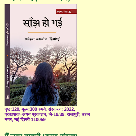
पृष्ठ:120, मूल्य:300 रुपये, संस्करण: 2022,
प्रकाशक=अयन प्रकाशन, जे-19/39, राजापुरी, उत्तम
नगर, नई दिल्ली-110059