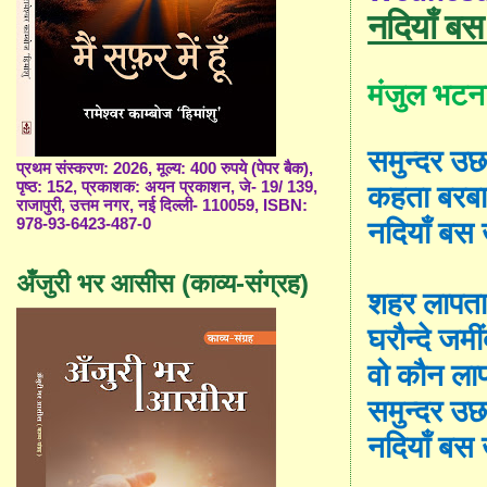
नदियाँ ब
मंजुल भटन
समुन्दर उ
प्रथम संस्करण: 2026, मूल्य: 400 रुपये (पेपर बैक),
पृष्ठ: 152, प्रकाशक: अयन प्रकाशन, जे- 19/ 139,
कहता बरबा
राजापुरी, उत्तम नगर, नई दिल्ली- 110059, ISBN:
978-93-6423-487-0
नदियाँ बस 
अँजुरी भर आसीस (काव्य-संग्रह)
शहर लापता
घरौन्दे जमीं
वो कौन ला
समुन्दर उछ
नदियाँ बस