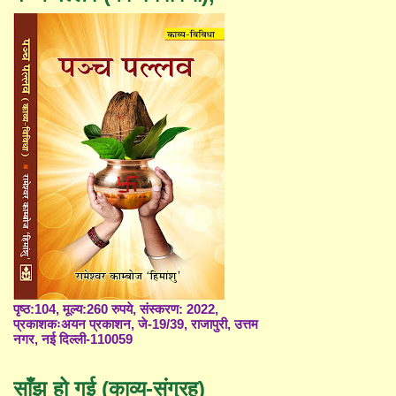
पृष्ठ:104, मूल्य:260 रुपये, संस्करण: 2022,
प्रकाशकःअयन प्रकाशन, जे-19/39, राजापुरी, उत्तम
नगर, नई दिल्ली-110059
साँझ हो गई (काव्य-संग्रह)