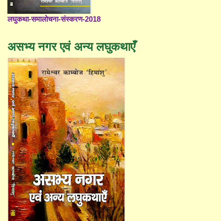
लघुकथा-समालोचना-संस्करण-2018
असभ्य नगर एवं अन्य लघुकथाएँ