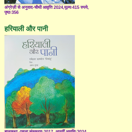
अंग्रेज़ी से अनुवाद-चौथी आवृत्ति 2024,मूल्यः415 रुपये,
पृष्ठः356
हरियाली और पानी
बालकथा -पहला संस्करण-2017, आठवीं आवृत्ति;2024,