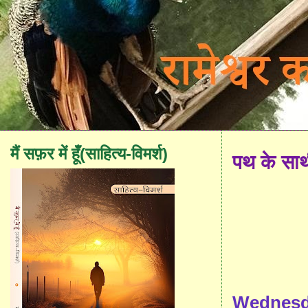
मैं सफ़र में हूँ(साहित्य-विमर्श)
पथ के सा
Wednesda