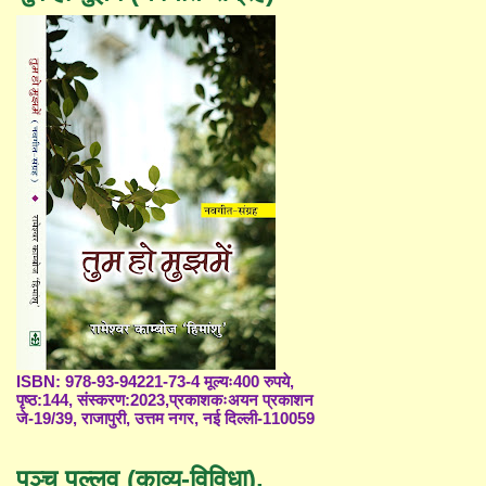
ISBN: 978-93-94221-73-4 मूल्यः400 रुपये,
पृष्ठ:144, संस्करण:2023,प्रकाशकःअयन प्रकाशन
जे-19/39, राजापुरी, उत्तम नगर, नई दिल्ली-110059
पञ्च पल्लव (काव्य-विविधा),