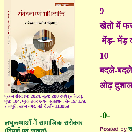
9
खेतों में 
मेंड़- मेंड़
10
बदले-बदल
ओढ़ दुशाल
प्रथम संस्करण: 2024, मूल्य: 280 रुपये (सज़िल्द),
पृष्ठ: 104, प्रकाशक: अयन प्रकाशन, जे- 19/ 139,
राजापुरी, उत्तम नगर, नई दिल्ली- 110059
-0-
लघुकथाओं में सामाजिक सरोकार
Posted by
स
(विमर्श एवं सृजन)