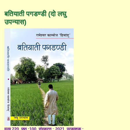
बतियाती पगडण्डी (दो लघु
उपन्यास)
मूल्य 220, पृष्ठ :100, संस्करण : 2021, प्रकाशक :