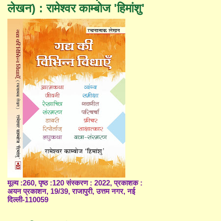
लेखन) : रामेश्वर काम्बोज 'हिमांशु'
मूल्य :260, पृष्ठ :120 संस्करण : 2022, प्रकाशक :
अयन प्रकाशन, 19/39, राजापुरी, उत्तम नगर, नई
दिल्ली-110059