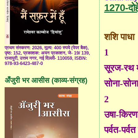
1270-दोह
शशि पाधा
प्रथम संस्करण: 2026, मूल्य: 400 रुपये (पेपर बैक),
1
पृष्ठ: 152, प्रकाशक: अयन प्रकाशन, जे- 19/ 139,
राजापुरी, उत्तम नगर, नई दिल्ली- 110059, ISBN:
978-93-6423-487-0
सूरज
-
रथ 
अँजुरी भर आसीस (काव्य-संग्रह)
सोना-सोना
2
उषा
-
किरण
पर्वत-पर्वत