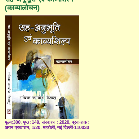
(काव्यालोचन)
मूल्य;300, पृष्ठ :149, संस्करण : 2020, प्रकाशक :
अयन प्रकाशन, 1/20, महरौली, नई दिल्ली-110030