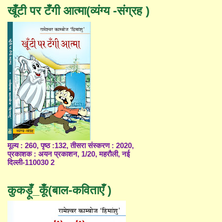
खूँटी पर टँगी आत्मा(व्यंग्य -संग्रह )
मूल्य : 260, पृष्ठ :132, तीसरा संस्करण : 2020,
प्रकाशक : अयन प्रकाशन, 1/20, महरौली, नई
दिल्ली-110030 2
कुकड़ूँ_कूँ(बाल-कविताएँ )