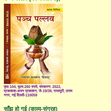
पृष्ठ:104, मूल्य:260 रुपये, संस्करण: 2022,
प्रकाशकःअयन प्रकाशन, जे-19/39, राजापुरी, उत्तम
नगर, नई दिल्ली-110059
साँझ हो गई (काव्य-संग्रह)