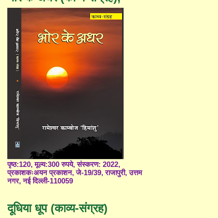
पृष्ठ:120, मूल्य:300 रुपये, संस्करण: 2022,
प्रकाशकःअयन प्रकाशन, जे-19/39, राजापुरी, उत्तम
नगर, नई दिल्ली-110059
दूधिया धूप (काव्य-संग्रह)