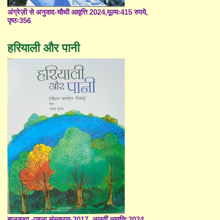
अंग्रेज़ी से अनुवाद-चौथी आवृत्ति 2024,मूल्यः415 रुपये,
पृष्ठः356
हरियाली और पानी
बालकथा -पहला संस्करण-2017, आठवीं आवृत्ति;2024,