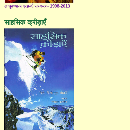
लग्घुकथा-संग्रह-दो संस्करण- 1998-2013
साहसिक क्रीड़ाएँ