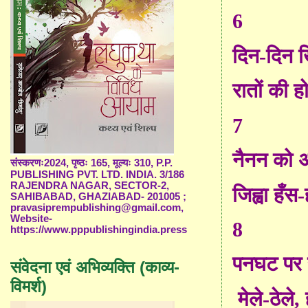
6
दिन-दिन ख
रातों की ह
7
नैनन को 
संस्करणः2024, पृष्ठः 165, मूल्यः 310, P.P.
PUBLISHING PVT. LTD. INDIA. 3/186
RAJENDRA NAGAR, SECTOR-2,
जिह्वा
हँ
स-
SAHIBABAD, GHAZIABAD- 201005 ;
pravasiprempublishing@gmail.com,
Website-
8
https://www.pppublishingindia.press
पनघट पर 
संवेदना एवं अभिव्यक्ति (काव्य-
विमर्श)
मेले-ठेले
,