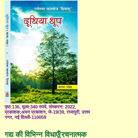
पृष्ठ:136, मूल्य:340 रुपये, संस्करण: 2022,
प्रकाशक;अयन प्रकाशन, जे-19/39, राजापुरी, उत्तम
नगर, नई दिल्ली-110059
गद्य की विभिन्न विधाएँ(रचनात्मक