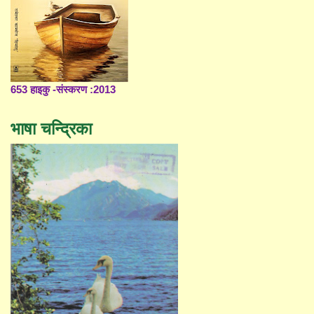
653 हाइकु -संस्करण :2013
भाषा चन्द्रिका