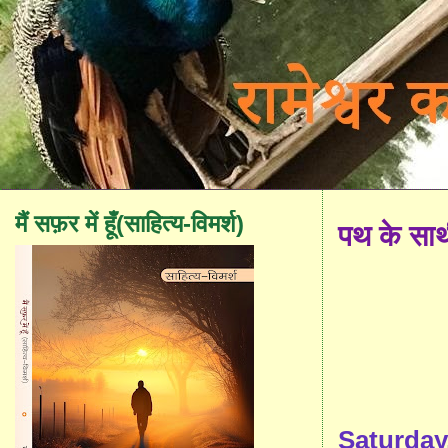
मैं सफ़र में हूँ(साहित्य-विमर्श)
पथ के सा
Saturday