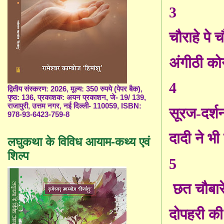
3
चौराहे पे 
अंगीठी को
4
द्वितीय संस्करण: 2026, मूल्य: 350 रुपये (पेपर बैक),
पृष्ठ: 136, प्रकाशक: अयन प्रकाशन, जे- 19/ 139,
राजापुरी, उत्तम नगर, नई दिल्ली- 110059, ISBN:
सूरज
-
दर्
978-93-6423-759-8
दादी ने भ
लघुकथा के विविध आयाम-कथ्य एवं
शिल्प
5
छत चौबारे
दोपहरी की