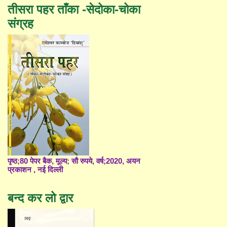
तीसरा पहर ताँका -सेदोका-चोका
संग्रह
पृष्ठ;80 पेपर बैक, मूल्य; सौ रुपये, वर्ष;2020, अयन
प्रकाशन , नई दिल्ली
बन्द कर लो द्वार