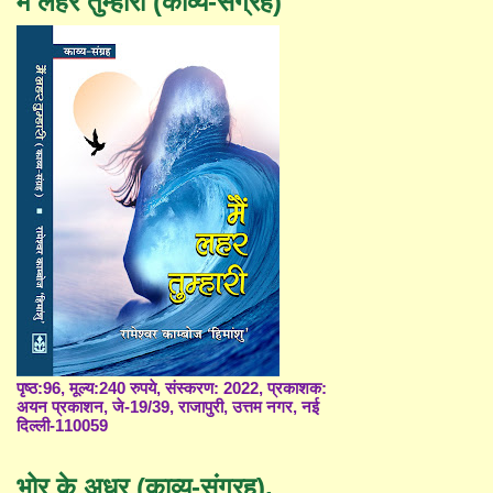
मैं लहर तुम्हारी (काव्य-संग्रह)
पृष्ठ:96, मूल्य:240 रुपये, संस्करण: 2022, प्रकाशक:
अयन प्रकाशन, जे-19/39, राजापुरी, उत्तम नगर, नई
दिल्ली-110059
भोर के अधर (काव्य-संग्रह),