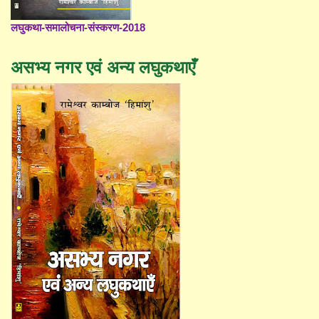
लघुकथा-समालोचना-संस्करण-2018
असभ्य नगर एवं अन्य लघुकथाएँ