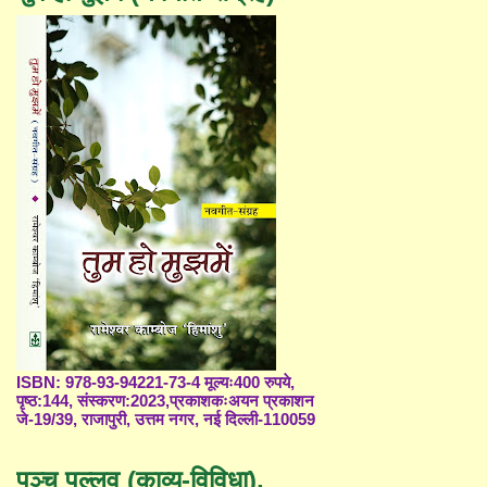
ISBN: 978-93-94221-73-4 मूल्यः400 रुपये,
पृष्ठ:144, संस्करण:2023,प्रकाशकःअयन प्रकाशन
जे-19/39, राजापुरी, उत्तम नगर, नई दिल्ली-110059
पञ्च पल्लव (काव्य-विविधा),