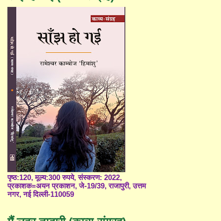
पृष्ठ:120, मूल्य:300 रुपये, संस्करण: 2022,
प्रकाशक=अयन प्रकाशन, जे-19/39, राजापुरी, उत्तम
नगर, नई दिल्ली-110059