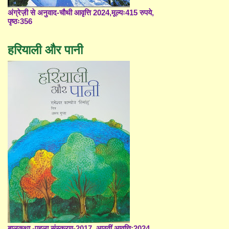
अंग्रेज़ी से अनुवाद-चौथी आवृत्ति 2024,मूल्यः415 रुपये,
पृष्ठः356
हरियाली और पानी
बालकथा -पहला संस्करण-2017, आठवीं आवृत्ति;2024,