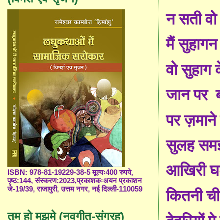
न सती वो 
मैं सुहागन
वो सुहाग 
जान पर
पर ज़माने 
सुलह समझ
आखिरी घ
ISBN: 978-81-19229-38-5 मूल्यः400 रुपये,
पृष्ठ:144, संस्करण:2023,प्रकाशकःअयन प्रकाशन
जे-19/39, राजापुरी, उत्तम नगर, नई दिल्ली-110059
कितनी चीख
तुम हो मुझमे (नवगीत-संग्रह)