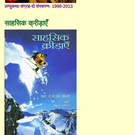
लग्घुकथा-संग्रह-दो संस्करण- 1998-2013
साहसिक क्रीड़ाएँ