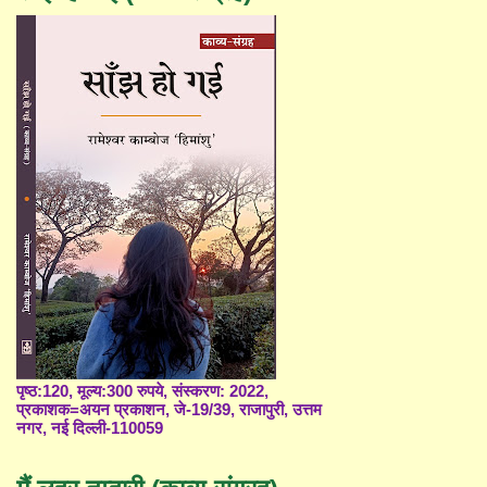
पृष्ठ:120, मूल्य:300 रुपये, संस्करण: 2022,
प्रकाशक=अयन प्रकाशन, जे-19/39, राजापुरी, उत्तम
नगर, नई दिल्ली-110059