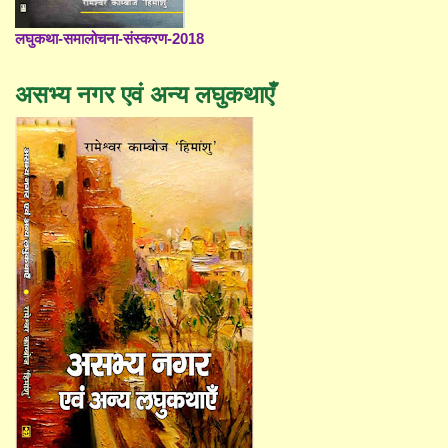
लघुकथा-समालोचना-संस्करण-2018
असभ्य नगर एवं अन्य लघुकथाएँ