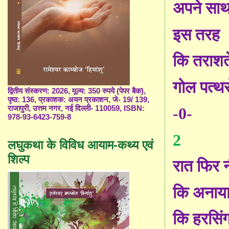
अपने सा
इस तरह
कि तराशते
गोल पत्थरो
द्वितीय संस्करण: 2026, मूल्य: 350 रुपये (पेपर बैक),
पृष्ठ: 136, प्रकाशक: अयन प्रकाशन, जे- 19/ 139,
राजापुरी, उत्तम नगर, नई दिल्ली- 110059, ISBN:
-0-
978-93-6423-759-8
2
लघुकथा के विविध आयाम-कथ्य एवं
शिल्प
रात फिर न
कि अनाया
कि हरसिं