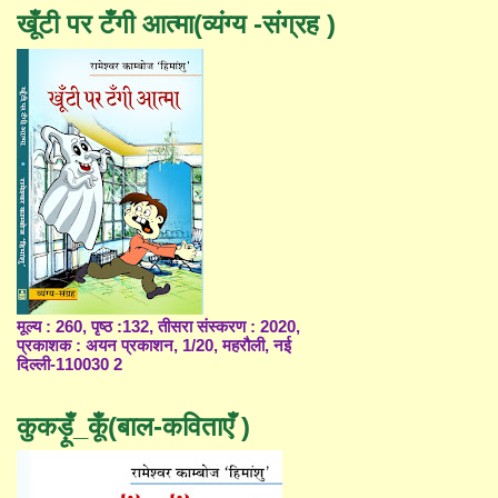
खूँटी पर टँगी आत्मा(व्यंग्य -संग्रह )
मूल्य : 260, पृष्ठ :132, तीसरा संस्करण : 2020,
प्रकाशक : अयन प्रकाशन, 1/20, महरौली, नई
दिल्ली-110030 2
कुकड़ूँ_कूँ(बाल-कविताएँ )