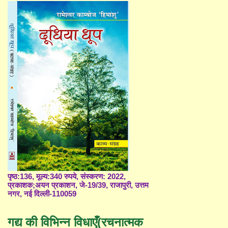
पृष्ठ:136, मूल्य:340 रुपये, संस्करण: 2022,
प्रकाशक;अयन प्रकाशन, जे-19/39, राजापुरी, उत्तम
नगर, नई दिल्ली-110059
गद्य की विभिन्न विधाएँ(रचनात्मक