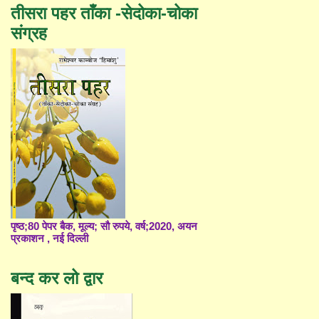
तीसरा पहर ताँका -सेदोका-चोका
संग्रह
पृष्ठ;80 पेपर बैक, मूल्य; सौ रुपये, वर्ष;2020, अयन
प्रकाशन , नई दिल्ली
बन्द कर लो द्वार