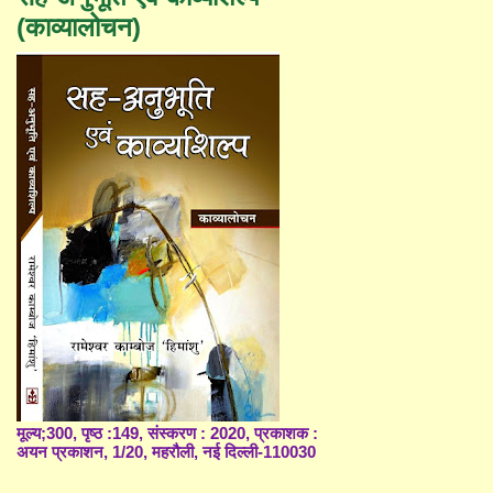
(काव्यालोचन)
मूल्य;300, पृष्ठ :149, संस्करण : 2020, प्रकाशक :
अयन प्रकाशन, 1/20, महरौली, नई दिल्ली-110030