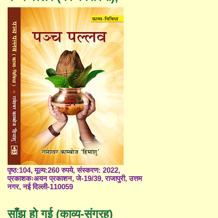
पृष्ठ:104, मूल्य:260 रुपये, संस्करण: 2022,
प्रकाशकःअयन प्रकाशन, जे-19/39, राजापुरी, उत्तम
नगर, नई दिल्ली-110059
साँझ हो गई (काव्य-संग्रह)