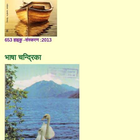
653 हाइकु -संस्करण :2013
भाषा चन्द्रिका