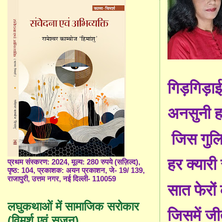
गिड़गिड़ाई
अनसुनी ह
जिस गुलि
हर क्यारी
प्रथम संस्करण: 2024, मूल्य: 280 रुपये (सज़िल्द),
पृष्ठ: 104, प्रकाशक: अयन प्रकाशन, जे- 19/ 139,
राजापुरी, उत्तम नगर, नई दिल्ली- 110059
सात फेरों
लघुकथाओं में सामाजिक सरोकार
जिसमें ज
(विमर्श एवं सृजन)