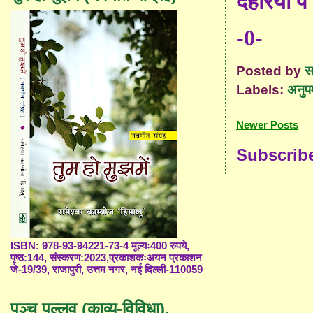
देहरियों प
-0-
Posted by
स
Labels:
अनुपम
Newer Posts
Subscrib
ISBN: 978-93-94221-73-4 मूल्यः400 रुपये,
पृष्ठ:144, संस्करण:2023,प्रकाशकःअयन प्रकाशन
जे-19/39, राजापुरी, उत्तम नगर, नई दिल्ली-110059
पञ्च पल्लव (काव्य-विविधा),