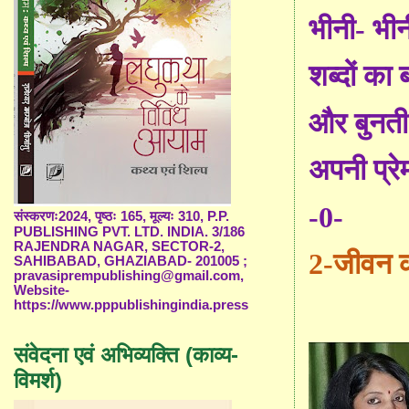
भीनी
-
भीन
शब्दों का
और बुनती
अपनी प्रे
-0-
संस्करणः2024, पृष्ठः 165, मूल्यः 310, P.P.
PUBLISHING PVT. LTD. INDIA. 3/186
RAJENDRA NAGAR, SECTOR-2,
2-
जीवन 
SAHIBABAD, GHAZIABAD- 201005 ;
pravasiprempublishing@gmail.com,
Website-
https://www.pppublishingindia.press
संवेदना एवं अभिव्यक्ति (काव्य-
विमर्श)