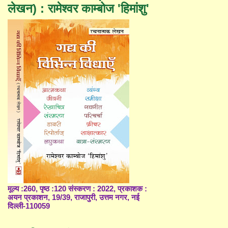
लेखन) : रामेश्वर काम्बोज 'हिमांशु'
मूल्य :260, पृष्ठ :120 संस्करण : 2022, प्रकाशक :
अयन प्रकाशन, 19/39, राजापुरी, उत्तम नगर, नई
दिल्ली-110059