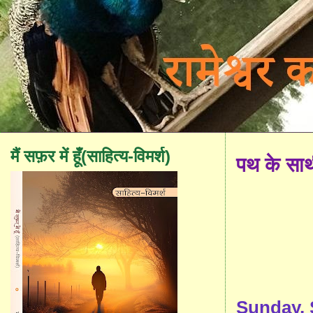
मैं सफ़र में हूँ(साहित्य-विमर्श)
पथ के सा
Sunday, 