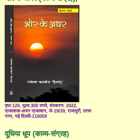
पृष्ठ:120, मूल्य:300 रुपये, संस्करण: 2022,
प्रकाशकःअयन प्रकाशन, जे-19/39, राजापुरी, उत्तम
नगर, नई दिल्ली-110059
दूधिया धूप (काव्य-संग्रह)