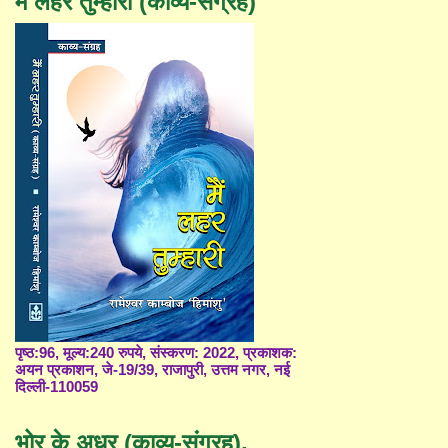
मैं लहर तुम्हारी (काव्य-संग्रह)
पृष्ठ:96, मूल्य:240 रुपये, संस्करण: 2022, प्रकाशक:
अयन प्रकाशन, जे-19/39, राजापुरी, उत्तम नगर, नई
दिल्ली-110059
भोर के अधर (काव्य-संग्रह),