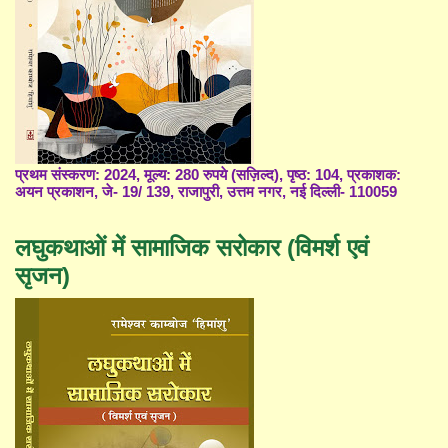
प्रथम संस्करण: 2024, मूल्य: 280 रुपये (सज़िल्द), पृष्ठ: 104, प्रकाशक:
अयन प्रकाशन, जे- 19/ 139, राजापुरी, उत्तम नगर, नई दिल्ली- 110059
लघुकथाओं में सामाजिक सरोकार (विमर्श एवं
सृजन)