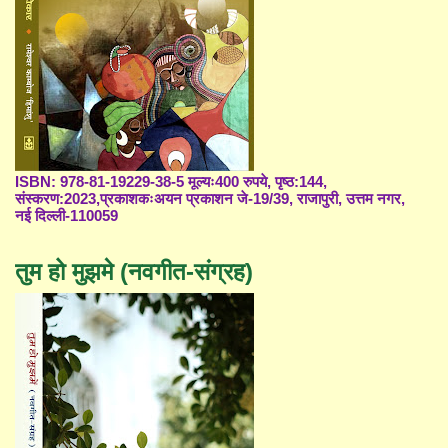
ISBN: 978-81-19229-38-5 मूल्यः400 रुपये, पृष्ठ:144,
संस्करण:2023,प्रकाशकःअयन प्रकाशन जे-19/39, राजापुरी, उत्तम नगर,
नई दिल्ली-110059
तुम हो मुझमे (नवगीत-संग्रह)