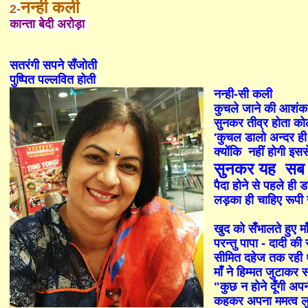
नन्ही कली
2-
कान्ता बेदी अरोड़ा
सतरंगी सपने सँजोती
पुष्पित पल्लवित होती
नन्ही-सी कली
कुचले जाने की आशंक
सुनकर तीव्र होता क
'कुचल डालो अन्दर ही
क्योंकि नहीं होगी इससे
सुनकर यह सब म
पैदा होने से पहले ही
लड़का ही चाहिए रूपी 
खुद को सँभालते हुए मा
परन्तु पापा - दादी की
सीमित दहेज तक रही 
माँ ने हिम्मत जुटाक
"कुछ न होने दूँगी अप
कहकर अपना ममत्व ल