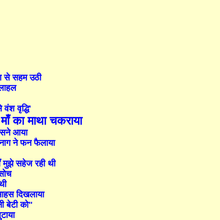
ा से सहम उठी
ोलाहल
 वंश वृद्धि'
ाँ का माथा चकराया
 डसने आया
नाग ने फन फैलाया
ँ मुझे सहेज रही थी
 सोच
थी
र साहस दिखलाया
नी बेटी को"
ुटाया