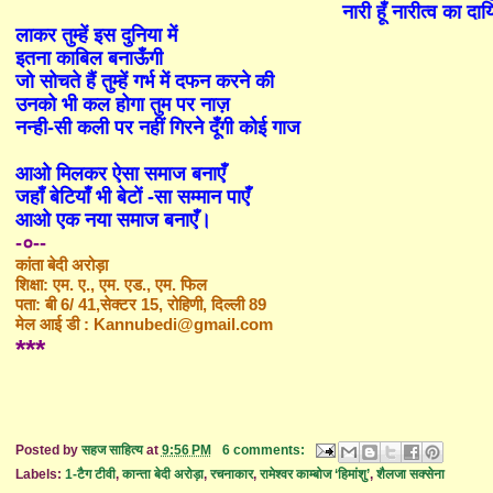
नारी हूँ नारीत्व का दा
लाकर तुम्हें इस दुनिया में
इतना काबिल बनाऊँगी
जो सोचते हैं तुम्हें गर्भ में दफन करने की
उनको भी कल होगा तुम पर नाज़
नन्ही-सी कली पर नहीं गिरने दूँगी कोई गाज
आओ मिलकर ऐसा समाज बनाएँ
जहाँ बेटियाँ भी बेटों -सा सम्मान पाएँ
आओ एक नया समाज बनाएँ।
-०--
कांता बेदी अरोड़ा
शिक्षा: एम. ए., एम. एड., एम. फिल
पता: बी 6/ 41,
सेक्टर 15, रोहिणी, दिल्ली 89
मेल आई डी :
Kannubedi@gmail.com
***
Posted by
सहज साहित्य
at
9:56 PM
6 comments:
Labels:
1-टैग टीवी
,
कान्ता बेदी अरोड़ा
,
रचनाकार
,
रामेश्वर काम्बोज ‘हिमांशु’
,
शैलजा सक्सेना