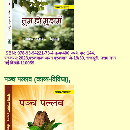
ISBN: 978-93-94221-73-4 मूल्यः400 रुपये, पृष्ठ:144,
संस्करण:2023,प्रकाशकःअयन प्रकाशन जे-19/39, राजापुरी, उत्तम नगर,
नई दिल्ली-110059
पञ्च पल्लव (काव्य-विविधा),