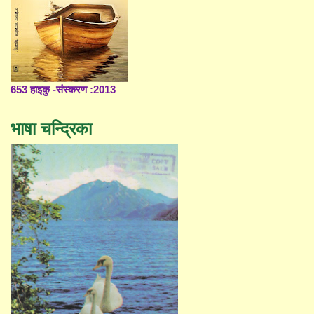
653 हाइकु -संस्करण :2013
भाषा चन्द्रिका