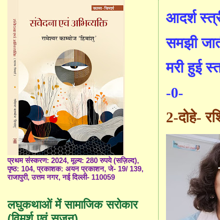
आदर्श स्त्
समझी जात
मरी हुई स्
-0-
2-दोहे
-
रश्
प्रथम संस्करण: 2024, मूल्य: 280 रुपये (सज़िल्द),
पृष्ठ: 104, प्रकाशक: अयन प्रकाशन, जे- 19/ 139,
राजापुरी, उत्तम नगर, नई दिल्ली- 110059
लघुकथाओं में सामाजिक सरोकार
(विमर्श एवं सृजन)