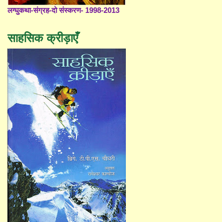
लग्घुकथा-संग्रह-दो संस्करण- 1998-2013
साहसिक क्रीड़ाएँ