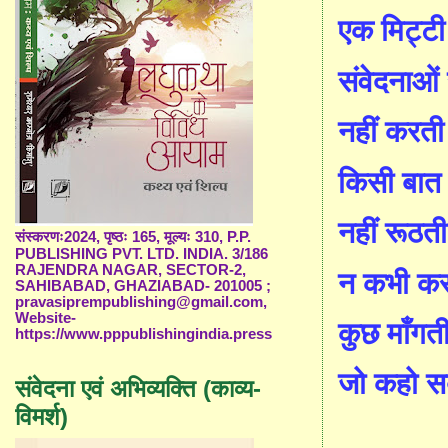
एक मिट्टी
संवेदनाओं 
नहीं करती
किसी बात
नहीं रूठत
संस्करणः2024, पृष्ठः 165, मूल्यः 310, P.P.
PUBLISHING PVT. LTD. INDIA. 3/186
RAJENDRA NAGAR, SECTOR-2,
न कभी कर
SAHIBABAD, GHAZIABAD- 201005 ;
pravasiprempublishing@gmail.com,
Website-
कुछ
माँ
गती
https://www.pppublishingindia.press
जो कहो स
संवेदना एवं अभिव्यक्ति (काव्य-
विमर्श)