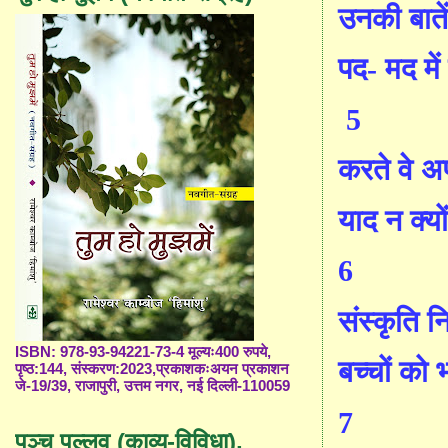
उनकी बातें
पद- मद में 
5
करते वे अप
याद न क्यों
6
संस्कृति न
ISBN: 978-93-94221-73-4 मूल्यः400 रुपये,
बच्चों को 
पृष्ठ:144, संस्करण:2023,प्रकाशकःअयन प्रकाशन
जे-19/39, राजापुरी, उत्तम नगर, नई दिल्ली-110059
7
पञ्च पल्लव (काव्य-विविधा),