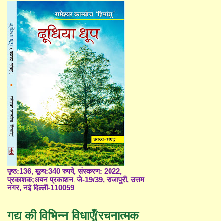
पृष्ठ:136, मूल्य:340 रुपये, संस्करण: 2022,
प्रकाशक;अयन प्रकाशन, जे-19/39, राजापुरी, उत्तम
नगर, नई दिल्ली-110059
गद्य की विभिन्न विधाएँ(रचनात्मक