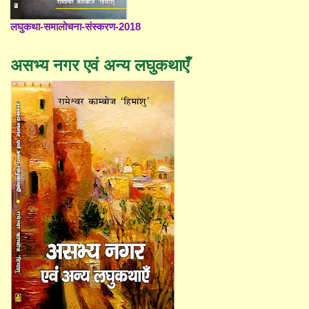
लघुकथा-समालोचना-संस्करण-2018
असभ्य नगर एवं अन्य लघुकथाएँ