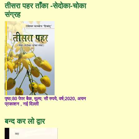
तीसरा पहर ताँका -सेदोका-चोका
संग्रह
पृष्ठ;80 पेपर बैक, मूल्य; सौ रुपये, वर्ष;2020, अयन
प्रकाशन , नई दिल्ली
बन्द कर लो द्वार