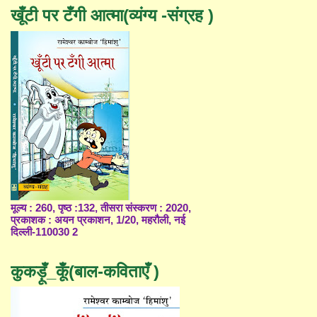
खूँटी पर टँगी आत्मा(व्यंग्य -संग्रह )
मूल्य : 260, पृष्ठ :132, तीसरा संस्करण : 2020,
प्रकाशक : अयन प्रकाशन, 1/20, महरौली, नई
दिल्ली-110030 2
कुकड़ूँ_कूँ(बाल-कविताएँ )