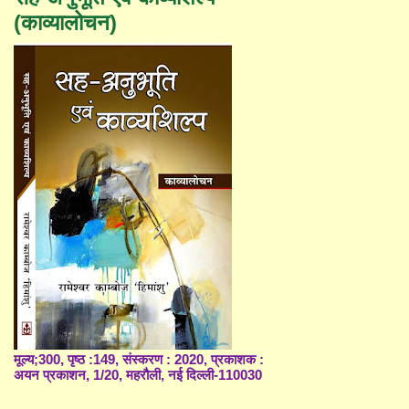
(काव्यालोचन)
मूल्य;300, पृष्ठ :149, संस्करण : 2020, प्रकाशक :
अयन प्रकाशन, 1/20, महरौली, नई दिल्ली-110030