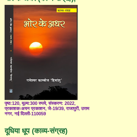
पृष्ठ:120, मूल्य:300 रुपये, संस्करण: 2022,
प्रकाशकःअयन प्रकाशन, जे-19/39, राजापुरी, उत्तम
नगर, नई दिल्ली-110059
दूधिया धूप (काव्य-संग्रह)