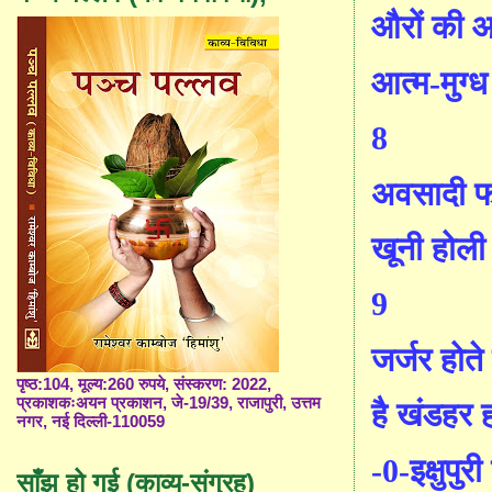
औरों की 
आत्म-मुग्ध 
8
अवसादी फ
खूनी होल
9
जर्जर होते 
पृष्ठ:104, मूल्य:260 रुपये, संस्करण: 2022,
प्रकाशकःअयन प्रकाशन, जे-19/39, राजापुरी, उत्तम
है खंडहर 
नगर, नई दिल्ली-110059
-0-इक्षुप
साँझ हो गई (काव्य-संग्रह)