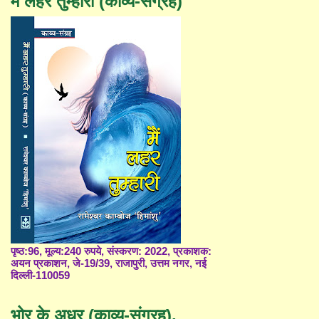
मैं लहर तुम्हारी (काव्य-संग्रह)
पृष्ठ:96, मूल्य:240 रुपये, संस्करण: 2022, प्रकाशक:
अयन प्रकाशन, जे-19/39, राजापुरी, उत्तम नगर, नई
दिल्ली-110059
भोर के अधर (काव्य-संग्रह),