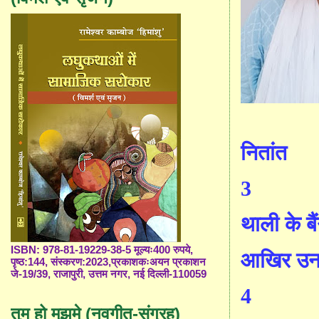
नितांत
3
थाली के ब
ISBN: 978-81-19229-38-5 मूल्यः400 रुपये,
आखिर उन
पृष्ठ:144, संस्करण:2023,प्रकाशकःअयन प्रकाशन
जे-19/39, राजापुरी, उत्तम नगर, नई दिल्ली-110059
4
तुम हो मुझमे (नवगीत-संग्रह)