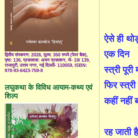
ऐसे ही थो
एक दिन
द्वितीय संस्करण: 2026, मूल्य: 350 रुपये (पेपर बैक),
पृष्ठ: 136, प्रकाशक: अयन प्रकाशन, जे- 19/ 139,
राजापुरी, उत्तम नगर, नई दिल्ली- 110059, ISBN:
स्त्री पूर
978-93-6423-759-8
फिर स्त्री म
लघुकथा के विविध आयाम-कथ्य एवं
शिल्प
कहीं नहीं 
रह जाती ह