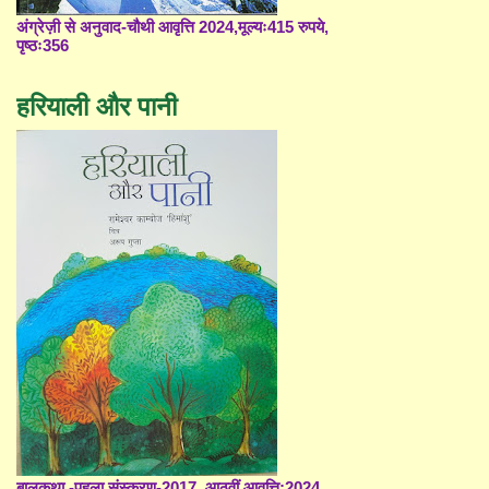
अंग्रेज़ी से अनुवाद-चौथी आवृत्ति 2024,मूल्यः415 रुपये,
पृष्ठः356
हरियाली और पानी
बालकथा -पहला संस्करण-2017, आठवीं आवृत्ति;2024,