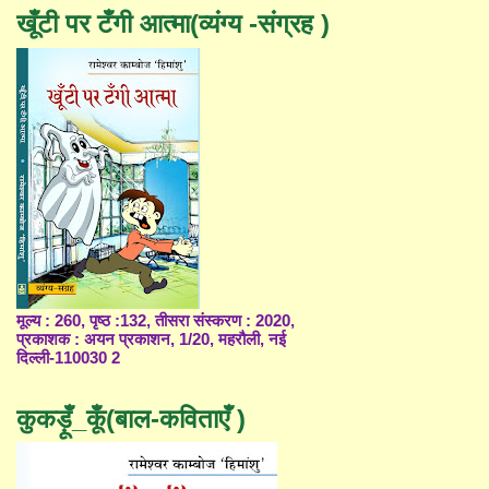
खूँटी पर टँगी आत्मा(व्यंग्य -संग्रह )
मूल्य : 260, पृष्ठ :132, तीसरा संस्करण : 2020,
प्रकाशक : अयन प्रकाशन, 1/20, महरौली, नई
दिल्ली-110030 2
कुकड़ूँ_कूँ(बाल-कविताएँ )