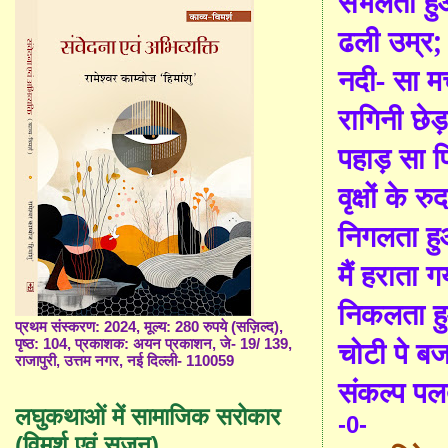
सँ
भलता ह
ढली उम्र; 
नदी
-
सा म
रागिनी छेड़
पहाड़ सा 
वृक्षों के
निगलता ह
मैं हराता 
निकलता ह
प्रथम संस्करण: 2024, मूल्य: 280 रुपये (सज़िल्द),
चोटी पे बज 
पृष्ठ: 104, प्रकाशक: अयन प्रकाशन, जे- 19/ 139,
राजापुरी, उत्तम नगर, नई दिल्ली- 110059
संकल्प पल
लघुकथाओं में सामाजिक सरोकार
-0-
(विमर्श एवं सृजन)