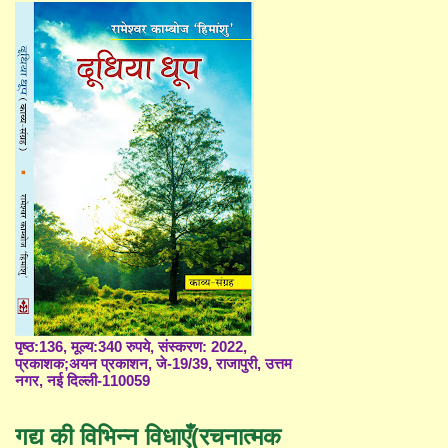
पृष्ठ:136, मूल्य:340 रुपये, संस्करण: 2022,
प्रकाशक;अयन प्रकाशन, जे-19/39, राजापुरी, उत्तम
नगर, नई दिल्ली-110059
गद्य की विभिन्न विधाएँ(रचनात्मक