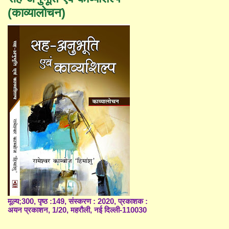
(काव्यालोचन)
मूल्य;300, पृष्ठ :149, संस्करण : 2020, प्रकाशक :
अयन प्रकाशन, 1/20, महरौली, नई दिल्ली-110030