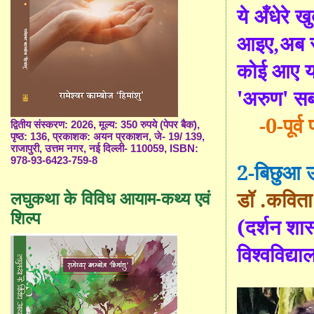
ये अँधेरे 
आइए
,
अब र
कोई आए य
'
अरुण
'
सब
-0-
पूर्व
द्वितीय संस्करण: 2026, मूल्य: 350 रुपये (पेपर बैक),
पृष्ठ: 136, प्रकाशक: अयन प्रकाशन, जे- 19/ 139,
राजापुरी, उत्तम नगर, नई दिल्ली- 110059, ISBN:
978-93-6423-759-8
2-
बिछुआ उ
डॉ
.
कविता
लघुकथा के विविध आयाम-कथ्य एवं
शिल्प
(
दर्शन शास
विश्वविद्या