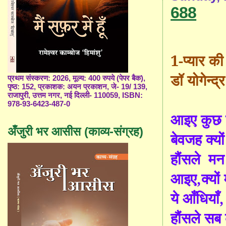
688
1-
प्यार की 
डॉ योगेन्द्
प्रथम संस्करण: 2026, मूल्य: 400 रुपये (पेपर बैक),
पृष्ठ: 152, प्रकाशक: अयन प्रकाशन, जे- 19/ 139,
राजापुरी, उत्तम नगर, नई दिल्ली- 110059, ISBN:
978-93-6423-487-0
आइए कुछ प्
अँजुरी भर आसीस (काव्य-संग्रह)
बेवजह क्यो
हौंसले मन 
आइए
,क्यों
म
ये आँधियाँ
हौंसले सब 