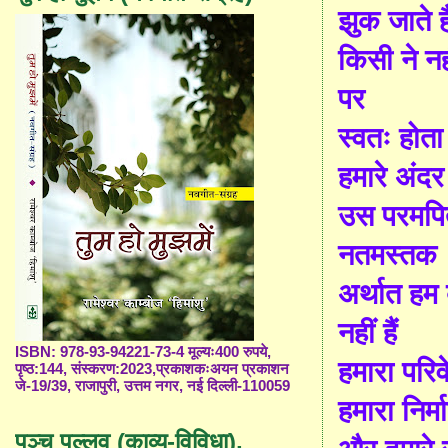
झुक जाते ह
किसी ने न
पर
स्वतः होता
हमारे अंदर
उस परमपित
नतमस्तक
अर्थात हम ब
नहीं हैं
ISBN: 978-93-94221-73-4 मूल्यः400 रुपये,
हमारा परिव
पृष्ठ:144, संस्करण:2023,प्रकाशकःअयन प्रकाशन
जे-19/39, राजापुरी, उत्तम नगर, नई दिल्ली-110059
हमारा निर्म
पञ्च पल्लव (काव्य-विविधा),