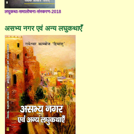
लघुकथा-समालोचना-संस्करण-2018
असभ्य नगर एवं अन्य लघुकथाएँ