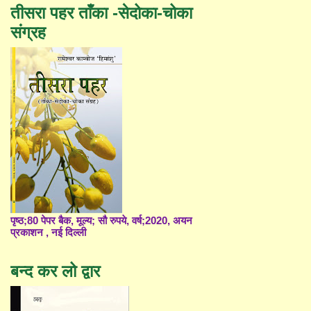
तीसरा पहर ताँका -सेदोका-चोका
संग्रह
पृष्ठ;80 पेपर बैक, मूल्य; सौ रुपये, वर्ष;2020, अयन
प्रकाशन , नई दिल्ली
बन्द कर लो द्वार