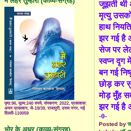
मैं लहर तुम्हारी (काव्य-संग्रह)
जूझती थी
मृत्यु उस
हाथ निय
त
झर गई है
सेज पर ले
स्वप्न दृग 
बन गई निष्
छोड़ कर स
मोड़ मुँह 
झर गई है
पृष्ठ:96, मूल्य:240 रुपये, संस्करण: 2022, प्रकाशक:
अयन प्रकाशन, जे-19/39, राजापुरी, उत्तम नगर, नई
दिल्ली-110059
-0-
Posted by
स
भोर के अधर (काव्य-संग्रह),