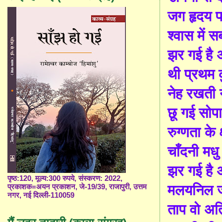
जग हृदय 
श्वास में 
झर गई है
थी प्रथम कु
नेह रखती न
छू गई सोप
रुग्णता के क
चाँदनी मध
झर गई है
पृष्ठ:120, मूल्य:300 रुपये, संस्करण: 2022,
मलयनिल ज
प्रकाशक=अयन प्रकाशन, जे-19/39, राजापुरी, उत्तम
नगर, नई दिल्ली-110059
ताप वो अत