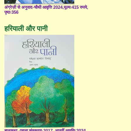
अंग्रेज़ी से अनुवाद-चौथी आवृत्ति 2024,मूल्यः415 रुपये,
पृष्ठः356
हरियाली और पानी
बालकथा -पहला संस्करण-2017, आठवीं आवृत्ति;2024,