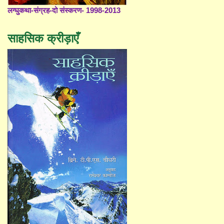
लग्घुकथा-संग्रह-दो संस्करण- 1998-2013
साहसिक क्रीड़ाएँ