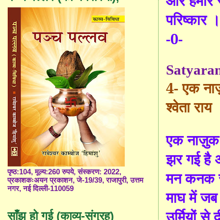
और हमारे स
परिष्कार
-0-
Satyara
4
-
एक ना
ज़
श्वेता राय
एक ना
ज़ु
क
झर गई है
पृष्ठ:104, मूल्य:260 रुपये, संस्करण: 2022,
मन कनक स
प्रकाशकःअयन प्रकाशन, जे-19/39, राजापुरी, उत्तम
नगर, नई दिल्ली-110059
माघ में ज
उर्मि
यों
से द
साँझ हो गई (काव्य-संग्रह)