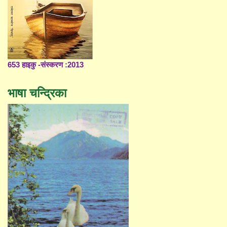
653 हाइकु -संस्करण :2013
भाषा चन्द्रिका