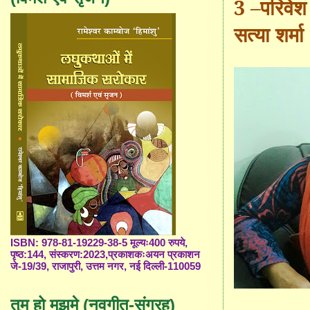
3 –
परिवेश
सत्या शर्मा
ISBN: 978-81-19229-38-5 मूल्यः400 रुपये,
पृष्ठ:144, संस्करण:2023,प्रकाशकःअयन प्रकाशन
जे-19/39, राजापुरी, उत्तम नगर, नई दिल्ली-110059
तुम हो मुझमे (नवगीत-संग्रह)