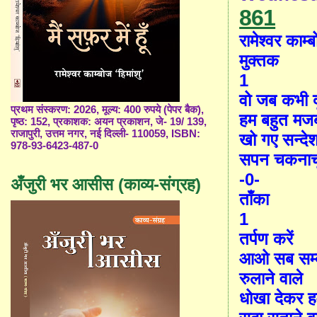
861
रामेश्वर काम्ब
मुक्तक
1
वो जब कभी दूर
प्रथम संस्करण: 2026, मूल्य: 400 रुपये (पेपर बैक),
हम बहुत मजबू
पृष्ठ: 152, प्रकाशक: अयन प्रकाशन, जे- 19/ 139,
राजापुरी, उत्तम नगर, नई दिल्ली- 110059, ISBN:
खो गए सन्देश
978-93-6423-487-0
सपन चकनाचूर
-0-
अँजुरी भर आसीस (काव्य-संग्रह)
ताँका
1
तर्पण करें
आओ सब सम्ब
रुलाने वाले
धोखा देकर हम