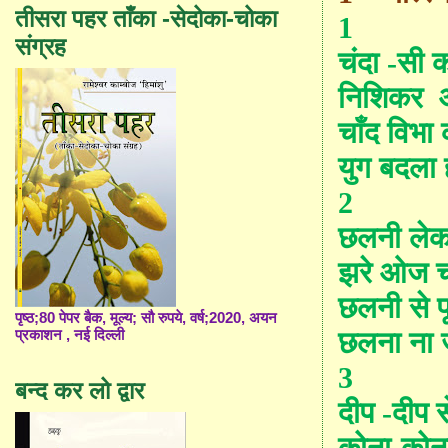
तीसरा पहर ताँका -सेदोका-चोका
1
संग्रह
चंदा
-
सी क
निशिकर
चाँद विभा क
युग बदला 
2
छलनी लेकर 
झरे ओज चंद
छलनी से प
पृष्ठ;80 पेपर बैक, मूल्य; सौ रुपये, वर्ष;2020, अयन
छलना ना 
प्रकाशन , नई दिल्ली
3
बन्द कर लो द्वार
दीप -दीप 
कोना-कोन