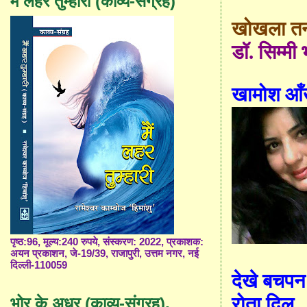
मैं लहर तुम्हारी (काव्य-संग्रह)
खोखला त
डॉ. सिम्मी
खामोश आँख
पृष्ठ:96, मूल्य:240 रुपये, संस्करण: 2022, प्रकाशक:
अयन प्रकाशन, जे-19/39, राजापुरी, उत्तम नगर, नई
दिल्ली-110059
देखे बचपन
रोता दिल
भोर के अधर (काव्य-संग्रह),