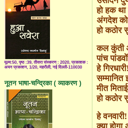
उसदिन दुर
हो हक था 
अंगदेश क
हो कठोर सु
कल कुंती 
पांच पांडवो
मूल्य:50, पृष्ठ :39, तीसरा संस्करण : 2020, प्रकाशक :
हे गिरधारी
अयन प्रकाशन, 1/20, महरौली, नई दिल्ली-110030
सम्मानित इक
नूतन भाषा-चन्द्रिका ( व्याकरण )
मीत मिताई
हो कठोर सु
हे वनवारी
क्या होगा 