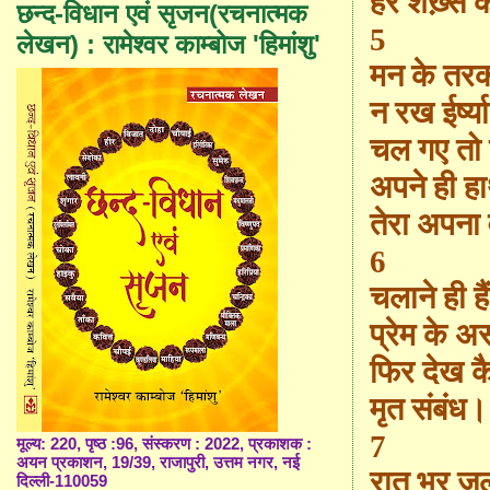
हर शख़्स 
छन्द-विधान एवं सृजन(रचनात्मक
5
लेखन) : रामेश्वर काम्बोज 'हिमांशु'
मन के तरक
न रख ईर्ष्य
चल गए तो 
अपने ही हा
तेरा अपना
6
चलाने ही ह
प्रेम के अस
फिर देख कै
मृत संबंध।
7
मूल्य: 220, पृष्ठ :96, संस्करण : 2022, प्रकाशक :
अयन प्रकाशन, 19/39, राजापुरी, उत्तम नगर, नई
रात भर ज
दिल्ली-110059