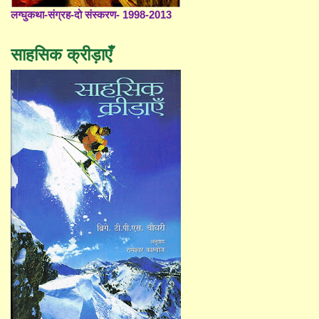
लग्घुकथा-संग्रह-दो संस्करण- 1998-2013
साहसिक क्रीड़ाएँ