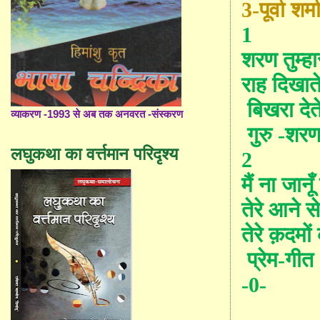
3-पूर्वा शर्म
1
शरण तुम्ह
राह दिखात
बिखरा देत
व्याकरण -1993 से अब तक अनवरत -संस्करण
गुरु -शर
लघुकथा का वर्त्तमान परिदृश्य
2
मैं ना जानू
तेरे आने स
तेरे क़दमो
प्रेम-गीत
-0-