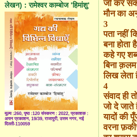
जो कर सकत
लेखन) : रामेश्वर काम्बोज 'हिमांशु'
मौन का अ
3
पता नहीं क
बना होता 
कहे गए शब्
बिना क़लम
लिख लेता ह
4
संवाद ही तो 
जो दे जाते 
मूल्य :260, पृष्ठ :120 संस्करण : 2022, प्रकाशक :
यादों की पू
अयन प्रकाशन, 19/39, राजापुरी, उत्तम नगर, नई
दिल्ली-110059
वरना फ़कीर