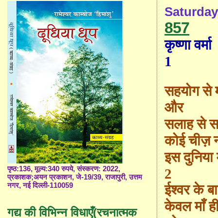
Saturday
857
कृष्णा वर्मा
1
सहयोग से 
और
सलाह से स
कोई चीज़ नह
इस दुनिया 
पृष्ठ:136, मूल्य:340 रुपये, संस्करण: 2022,
2
प्रकाशक;अयन प्रकाशन, जे-19/39, राजापुरी, उत्तम
नगर, नई दिल्ली-110059
ईश्वर के ब
केवल माँ ही 
गद्य की विभिन्न विधाएँ(रचनात्मक