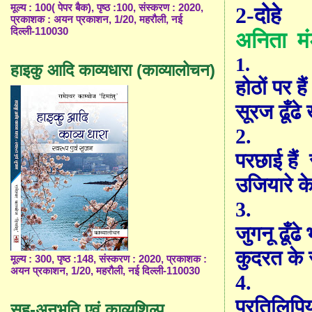
मूल्य : 100( पेपर बैक), पृष्ठ :100, संस्करण : 2020,
2-दोहे
प्रकाशक : अयन प्रकाशन, 1/20, महरौली, नई
दिल्ली-110030
अनिता
म
1.
हाइकु आदि काव्यधारा (काव्यालोचन)
होठों पर हैं 
सूरज ढूँढे
2.
परछाई हैं
उजियारे के 
3.
जुगनू ढूँढे 
कुदरत के
मूल्य : 300, पृष्ठ :148, संस्करण : 2020, प्रकाशक :
अयन प्रकाशन, 1/20, महरौली, नई दिल्ली-110030
4.
प्रतिलिपि
सह-अनुभूति एवं काव्यशिल्प