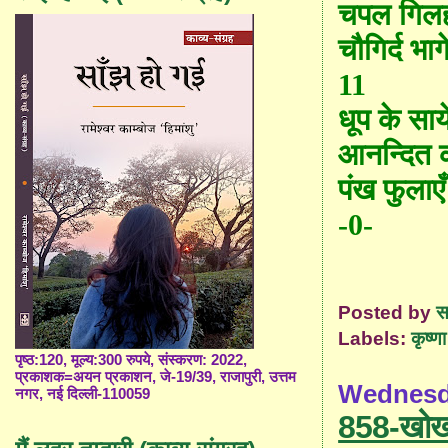
चपल गिल
चौगिर्द भा
11
धूप के सा
य
आनन्दित 
पंख फुला
एँ
-0-
Posted by
स
Labels:
कृष्णा 
पृष्ठ:120, मूल्य:300 रुपये, संस्करण: 2022,
प्रकाशक=अयन प्रकाशन, जे-19/39, राजापुरी, उत्तम
Wednesd
नगर, नई दिल्ली-110059
858-खोख