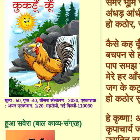
समर भूमि 
अंधड़ आंधी 
हो कठोर
,
कैसे कह दूँ
बचपन से ह
पाप समझ कु
मेरे हर आ
जग के कट
हो कठोर सु
मूल्य : 50, पृष्ठ :40, तीसरा संस्करण : 2020, प्रकाशक
: अयन प्रकाशन, 1/20, महरौली, नई दिल्ली-110030
हे कृष्णा!
हुआ सवेरा (बाल काव्य-संग्रह)
कृपाचार्य 