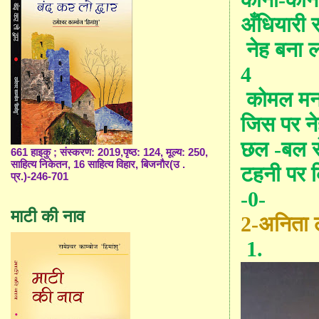
अँधियारी 
नेह बना
4
कोमल मन त
जिस पर
न
छल -बल स
661 हाइकु ; संस्करण: 2019,पृष्ठ: 124, मूल्य: 250,
साहित्य निकेतन, 16 साहित्य विहार, बिजनौर(उ .
टहनी पर कि
प्र.)-246-701
-0-
माटी की नाव
2-अनिता
1.