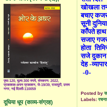
खोखला त
बचाए कजर
सूनी दुनिय
काँपते हाथ
सजाए गजर
होता
तिमि
सजे दुकान
देह -व्यापा
-0-
पृष्ठ:120, मूल्य:300 रुपये, संस्करण: 2022,
प्रकाशकःअयन प्रकाशन, जे-19/39, राजापुरी, उत्तम
नगर, नई दिल्ली-110059
Posted by
स
Labels:
रचना
दूधिया धूप (काव्य-संग्रह)