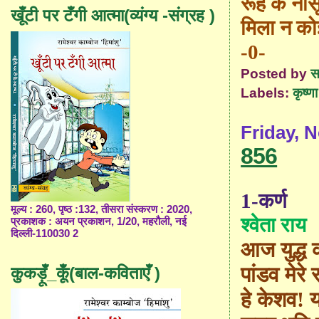
रूह के नासू
खूँटी पर टँगी आत्मा(व्यंग्य -संग्रह )
मिला न क
-0-
Posted by
स
Labels:
कृष्णा 
Friday, 
856
1-कर्ण
मूल्य : 260, पृष्ठ :132, तीसरा संस्करण : 2020,
श्वेता राय
प्रकाशक : अयन प्रकाशन, 1/20, महरौली, नई
दिल्ली-110030 2
आज युद्ध क
पांडव मेरे
कुकड़ूँ_कूँ(बाल-कविताएँ )
हे केशव! 