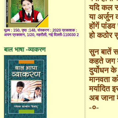
यदि कल सम
या अर्जुन
होंगें पांड
मूल्य : 150, पृष्ठ :148, संस्करण : 2020 प्रकाशक :
हो कठोर सु
अयन प्रकाशन, 1/20, महरौली, नई दिल्ली-110030 2
बाल भाषा -व्याकरण
सुन बातें 
कहते जग म
दुर्योधन 
मानवता क
मर्यादित इ
अब जाना म
-०-