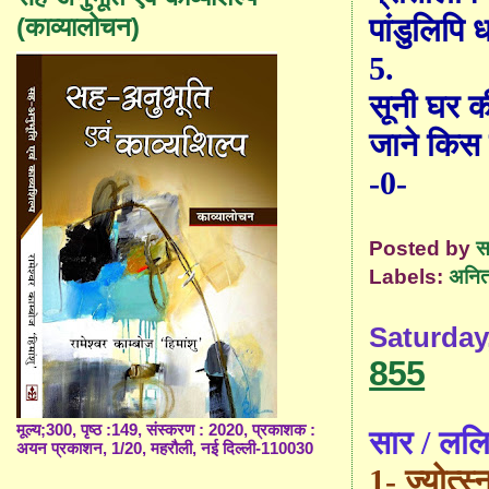
पांडुलिपि ध
(काव्यालोचन)
5.
सूनी घर की
जाने किस 
-0-
Posted by
स
Labels:
अनित
Saturday
855
मूल्य;300, पृष्ठ :149, संस्करण : 2020, प्रकाशक :
सार / ललि
अयन प्रकाशन, 1/20, महरौली, नई दिल्ली-110030
1-
ज्योत्स्