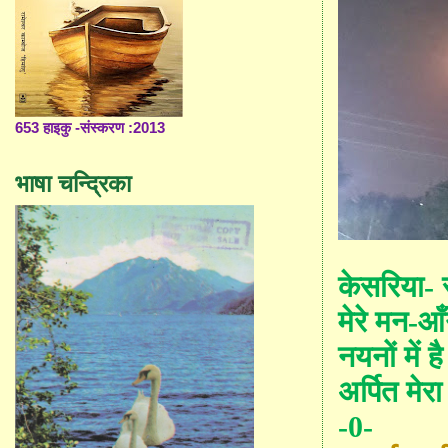
653 हाइकु -संस्करण :2013
भाषा चन्द्रिका
केसरिया
-
स
मेरे
मन
-आँ
नयनों में 
अर्पित मेर
-0-