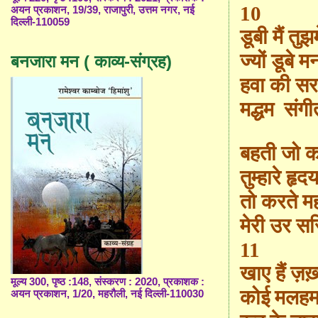
10
अयन प्रकाशन, 19/39, राजापुरी, उत्तम नगर, नई
दिल्ली-110059
डूबी मैं तुझम
ज्यों डूबे म
बनजारा मन ( काव्य-संग्रह)
हवा की सरस
मद्धम
संगी
बहती जो 
तुम्हारे हृदय
तो करते म
मेरी उर सर
11
खाए हैं ज़ख़
मूल्य 300, पृष्ठ :148, संस्करण : 2020, प्रकाशक :
कोई मलहम
अयन प्रकाशन, 1/20, महरौली, नई दिल्ली-110030