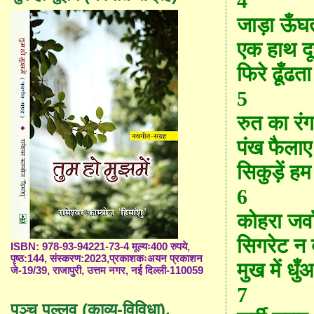
4
जाड़ा ऊँघ
एक हाथ दू
फिरे ढूँढत
5
रुत का रं
पंख फैलाए 
सिकुड़ें ह
6
कोहरा जवा
सिगरेट न 
ISBN: 978-93-94221-73-4 मूल्यः400 रुपये,
पृष्ठ:144, संस्करण:2023,प्रकाशकःअयन प्रकाशन
मुख में धु
जे-19/39, राजापुरी, उत्तम नगर, नई दिल्ली-110059
7
पञ्च पल्लव (काव्य-विविधा),