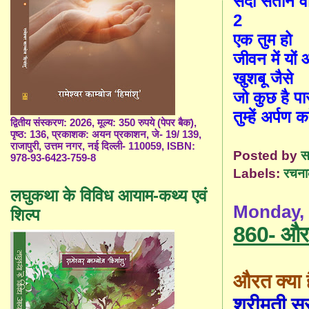
सदा सताने व
2
एक तुम हो
जीवन में यों
खुशबू जैसे
जो कुछ है प
तुम्हें अर्पण क
द्वितीय संस्करण: 2026, मूल्य: 350 रुपये (पेपर बैक),
पृष्ठ: 136, प्रकाशक: अयन प्रकाशन, जे- 19/ 139,
राजापुरी, उत्तम नगर, नई दिल्ली- 110059, ISBN:
Posted by
स
978-93-6423-759-8
Labels:
रचना
लघुकथा के विविध आयाम-कथ्य एवं
Monday, 
शिल्प
860- औरत
औरत क्या ह
श्रीमती स