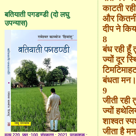
काटती रह
बतियाती पगडण्डी (दो लघु
और कितनी
उपन्यास)
दीप ने कि
8
बंध रही हूँ 
ज्यों दूर स
टिमटिमाहट 
बंधता मन
9
जीती रही तुम
ज्यों हथेलिय
शाश्वत स्पर
जीता है म
मूल्य 220, पृष्ठ :100, संस्करण : 2021, प्रकाशक :