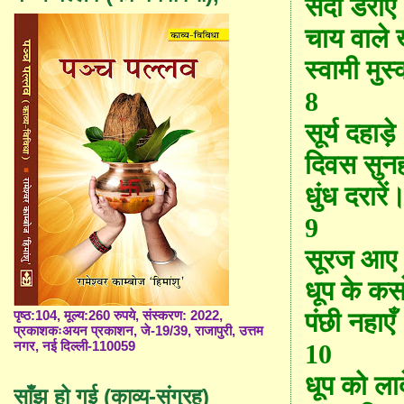
सर्दी डराए
चाय वाले 
स्वामी मुस
8
सूर्य दहाड़े
दिवस सुन
धुंध दरारें
9
सूरज आए
धूप के कसोर
पंछी नहा
एँ
पृष्ठ:104, मूल्य:260 रुपये, संस्करण: 2022,
प्रकाशकःअयन प्रकाशन, जे-19/39, राजापुरी, उत्तम
10
नगर, नई दिल्ली-110059
धूप को लाद
साँझ हो गई (काव्य-संग्रह)