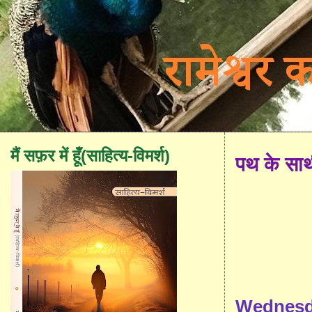
मैं सफ़र में हूँ(साहित्य-विमर्श)
पथ के सा
Wednesda