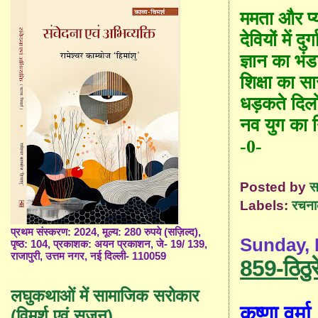
ममता और प्
देवियों में दु
ज्ञान का भं
शिक्षा का स
धड़कते दिलो
नव युग का न
-0-
Posted by
स
Labels:
रचना
प्रथम संस्करण: 2024, मूल्य: 280 रुपये (सज़िल्द),
Sunday, 
पृष्ठ: 104, प्रकाशक: अयन प्रकाशन, जे- 19/ 139,
राजापुरी, उत्तम नगर, नई दिल्ली- 110059
859-ठिठुर
लघुकथाओं में सामाजिक सरोकार
कृष्णा वर्मा
(विमर्श एवं सृजन)