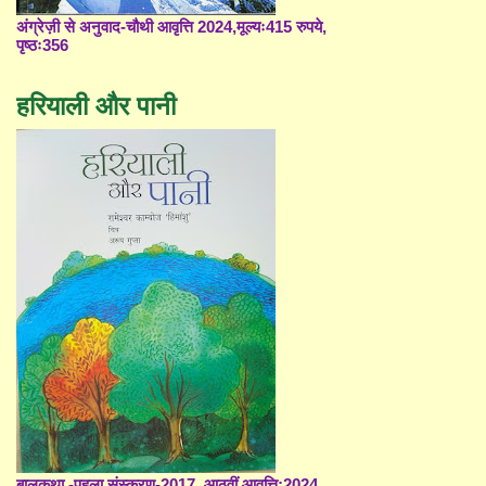
अंग्रेज़ी से अनुवाद-चौथी आवृत्ति 2024,मूल्यः415 रुपये,
पृष्ठः356
हरियाली और पानी
बालकथा -पहला संस्करण-2017, आठवीं आवृत्ति;2024,