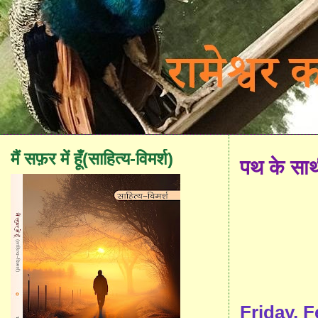
मैं सफ़र में हूँ(साहित्य-विमर्श)
पथ के सा
Friday, F