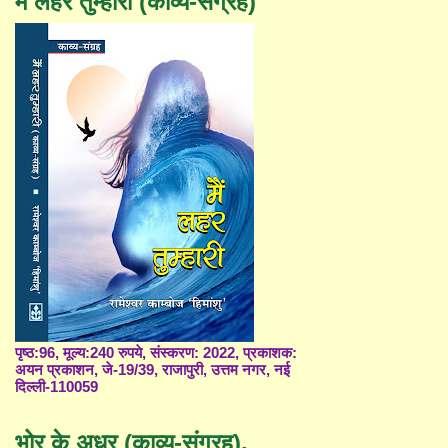
मैं लहर तुम्हारी (काव्य-संग्रह)
पृष्ठ:96, मूल्य:240 रुपये, संस्करण: 2022, प्रकाशक:
अयन प्रकाशन, जे-19/39, राजापुरी, उत्तम नगर, नई
दिल्ली-110059
भोर के अधर (काव्य-संग्रह),