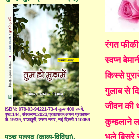
रंगत फीकी 
स्वप्न बेमान
किस्से पुरान
गुलाब से द
जीवन की धू
ISBN: 978-93-94221-73-4 मूल्यः400 रुपये,
पृष्ठ:144, संस्करण:2023,प्रकाशकःअयन प्रकाशन
कुम्हलाने ल
जे-19/39, राजापुरी, उत्तम नगर, नई दिल्ली-110059
भूले बिसरे 
पञ्च पल्लव (काव्य-विविधा),