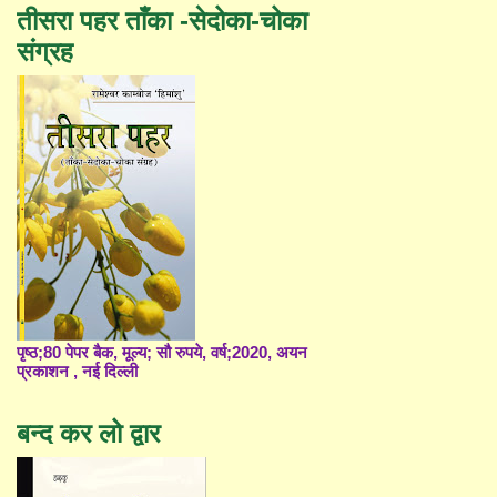
तीसरा पहर ताँका -सेदोका-चोका
संग्रह
पृष्ठ;80 पेपर बैक, मूल्य; सौ रुपये, वर्ष;2020, अयन
प्रकाशन , नई दिल्ली
बन्द कर लो द्वार