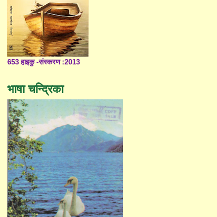
653 हाइकु -संस्करण :2013
भाषा चन्द्रिका