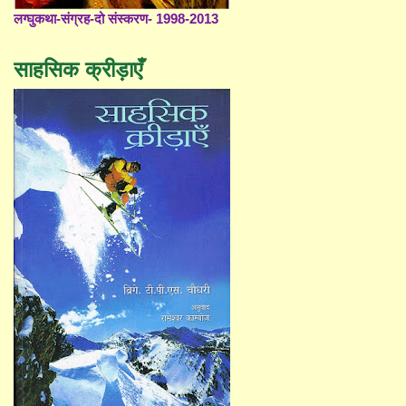
लग्घुकथा-संग्रह-दो संस्करण- 1998-2013
साहसिक क्रीड़ाएँ