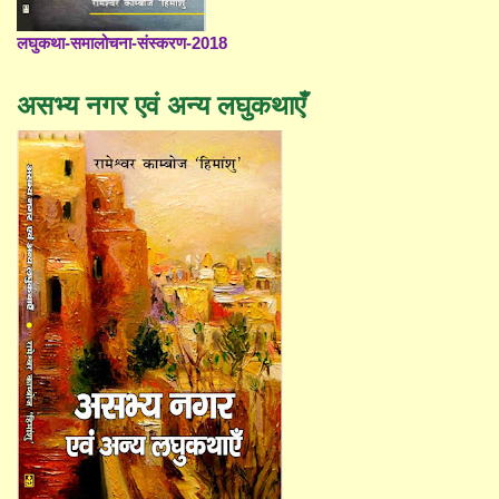
लघुकथा-समालोचना-संस्करण-2018
असभ्य नगर एवं अन्य लघुकथाएँ