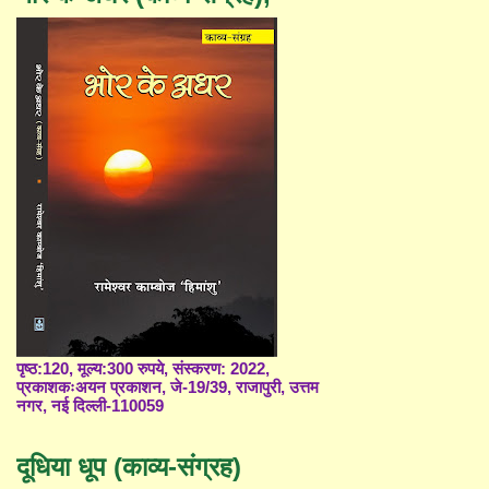
पृष्ठ:120, मूल्य:300 रुपये, संस्करण: 2022,
प्रकाशकःअयन प्रकाशन, जे-19/39, राजापुरी, उत्तम
नगर, नई दिल्ली-110059
दूधिया धूप (काव्य-संग्रह)