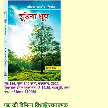
पृष्ठ:136, मूल्य:340 रुपये, संस्करण: 2022,
प्रकाशक;अयन प्रकाशन, जे-19/39, राजापुरी, उत्तम
नगर, नई दिल्ली-110059
गद्य की विभिन्न विधाएँ(रचनात्मक