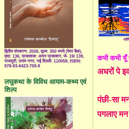
प्री
द्वितीय संस्करण: 2026, मूल्य: 350 रुपये (पेपर बैक),
पृष्ठ: 136, प्रकाशक: अयन प्रकाशन, जे- 19/ 139,
कभी कभी यूँ 
राजापुरी, उत्तम नगर, नई दिल्ली- 110059, ISBN:
978-93-6423-759-8
अधरों पे 
लघुकथा के विविध आयाम-कथ्य एवं
शिल्प
पंछी
-
सा मन
पगलाए मन 