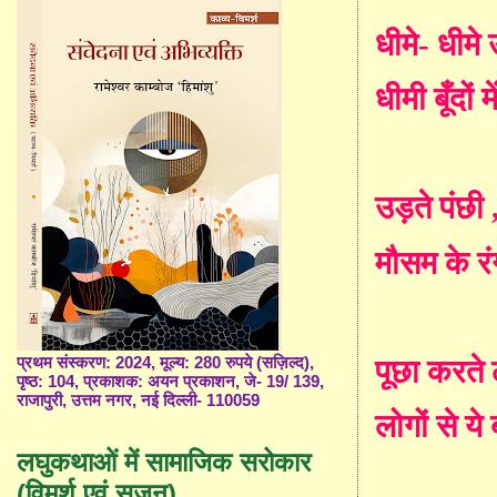
धीमे
-
धीमे
धीमी
बूँ
दों 
उड़ते पंछी
मौसम के रं
पूछा करते 
प्रथम संस्करण: 2024, मूल्य: 280 रुपये (सज़िल्द),
पृष्ठ: 104, प्रकाशक: अयन प्रकाशन, जे- 19/ 139,
राजापुरी, उत्तम नगर, नई दिल्ली- 110059
लोगों से य
लघुकथाओं में सामाजिक सरोकार
(विमर्श एवं सृजन)