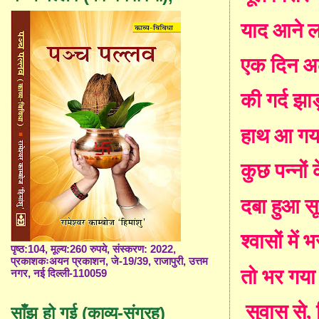
याद आने ल
एक दिन अ
की गर्द झाड
हाथ आ गय
कुछ पन्नों 
दबा हुआ स
श्वासों में
पृष्ठ:104, मूल्य:260 रुपये, संस्करण: 2022,
प्रकाशकःअयन प्रकाशन, जे-19/39, राजापुरी, उत्तम
तो भर गया
नगर, नई दिल्ली-110059
सुवास से
,
साँझ हो गई (काव्य-संग्रह)