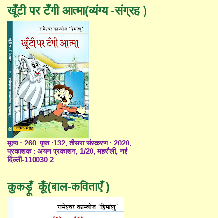
खूँटी पर टँगी आत्मा(व्यंग्य -संग्रह )
मूल्य : 260, पृष्ठ :132, तीसरा संस्करण : 2020,
प्रकाशक : अयन प्रकाशन, 1/20, महरौली, नई
दिल्ली-110030 2
कुकड़ूँ_कूँ(बाल-कविताएँ )