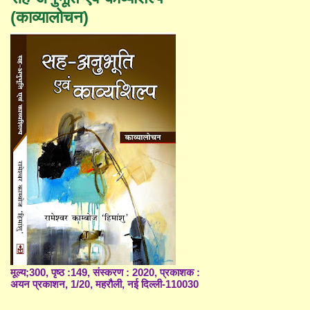
(काव्यालोचन)
मूल्य;300, पृष्ठ :149, संस्करण : 2020, प्रकाशक :
अयन प्रकाशन, 1/20, महरौली, नई दिल्ली-110030