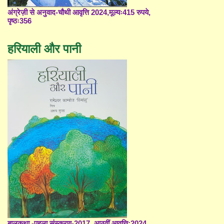
अंग्रेज़ी से अनुवाद-चौथी आवृत्ति 2024,मूल्यः415 रुपये,
पृष्ठः356
हरियाली और पानी
बालकथा -पहला संस्करण-2017, आठवीं आवृत्ति;2024,