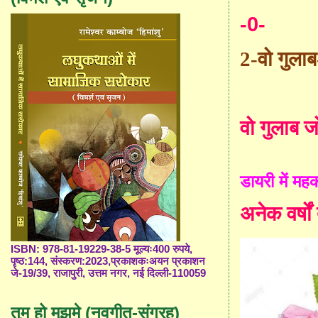
-0-
2-
वो गुलाब
वो गुलाब 
डायरी में मह
अनेक वर्ष
ISBN: 978-81-19229-38-5 मूल्यः400 रुपये,
पृष्ठ:144, संस्करण:2023,प्रकाशकःअयन प्रकाशन
जे-19/39, राजापुरी, उत्तम नगर, नई दिल्ली-110059
तुम हो मुझमे (नवगीत-संग्रह)