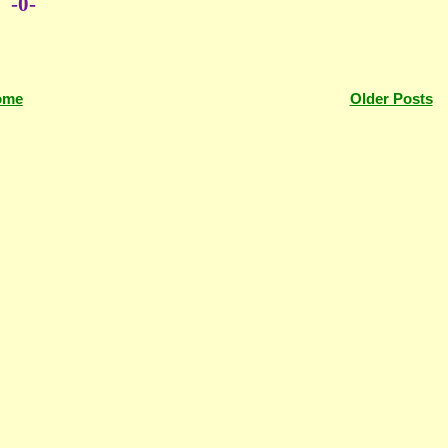
-0-
ome
Older Posts