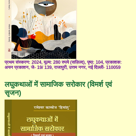
प्रथम संस्करण: 2024, मूल्य: 280 रुपये (सज़िल्द), पृष्ठ: 104, प्रकाशक:
अयन प्रकाशन, जे- 19/ 139, राजापुरी, उत्तम नगर, नई दिल्ली- 110059
लघुकथाओं में सामाजिक सरोकार (विमर्श एवं
सृजन)