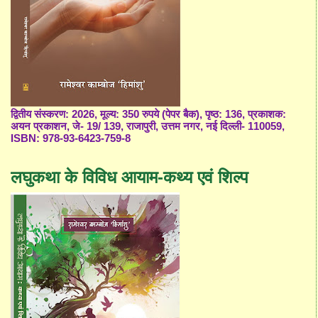
द्वितीय संस्करण: 2026, मूल्य: 350 रुपये (पेपर बैक), पृष्ठ: 136, प्रकाशक:
अयन प्रकाशन, जे- 19/ 139, राजापुरी, उत्तम नगर, नई दिल्ली- 110059,
ISBN: 978-93-6423-759-8
लघुकथा के विविध आयाम-कथ्य एवं शिल्प