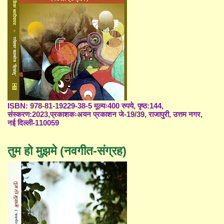
ISBN: 978-81-19229-38-5 मूल्यः400 रुपये, पृष्ठ:144,
संस्करण:2023,प्रकाशकःअयन प्रकाशन जे-19/39, राजापुरी, उत्तम नगर,
नई दिल्ली-110059
तुम हो मुझमे (नवगीत-संग्रह)