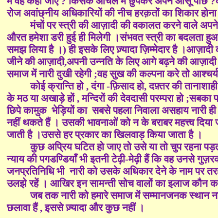
में वह कहाँ जाए
?
किसके आँचल में छुपकर अपने आँसू पोंछे
?
रोज अवांछ्नीय अधिकारियों की नीच हरक़तों का शिकार होना 
मंचों पर स्त्री की आज़ादी की वकालत करने वाले अपने 
औरत हमेशा डरी हुई ही मिलेगी ।संभवत स्त्री का बदलता हु
समझ लिया है ।) ही इसके लिए ज़्यादा ज़िम्मेदार है ।आज़ादी 
जीने की आज़ादी
,
अपनी उन्नति के लिए आगे बढ़ने की आज़ाद
समाज में नारी दुखी रहेगी
;
वह सुख की कल्पना करे तो आश्चर्य
कोई क्रान्ति हो , दंगा -फ़िसाद हो, दफ़्तर की तानाशाही
के मठ या अखाड़े हों , मन्दिरों की देवदासी परम्परा हो ;सबका
छिपे कामुक
भेड़ियों का
सबसे पहला निवाला असहाय नारी ही 
नहीं थकते हैं । उसकी भावनाओं को न के बराबर महत्त्व दि
जाती है ।उससे हर प्रकार का खिलवाड़ किया जाता है ।
कुछ अप्रिय घटित हो जाए तो उसे या तो चुप रहना पड
न्याय की पगडण्डियाँ भी इतनी टेढ़ी-मेढ़ी हैं कि वह उनसे 
जनप्रतिनिधि भी
नारी को उसके अधिकार देने के नाम पर तरह-त
उलझे रहें । आखिर इन सामन्ती सोच वालों का इलाज कौन कर
जब तक नारी को हमारे समाज में सम्मानजनक स्थान नह
छलावा हैं , इससे ज़्यादा और कुछ नहीं ।