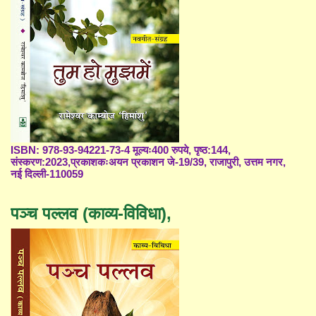
ISBN: 978-93-94221-73-4 मूल्यः400 रुपये, पृष्ठ:144,
संस्करण:2023,प्रकाशकःअयन प्रकाशन जे-19/39, राजापुरी, उत्तम नगर,
नई दिल्ली-110059
पञ्च पल्लव (काव्य-विविधा),