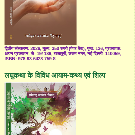
द्वितीय संस्करण: 2026, मूल्य: 350 रुपये (पेपर बैक), पृष्ठ: 136, प्रकाशक:
अयन प्रकाशन, जे- 19/ 139, राजापुरी, उत्तम नगर, नई दिल्ली- 110059,
ISBN: 978-93-6423-759-8
लघुकथा के विविध आयाम-कथ्य एवं शिल्प