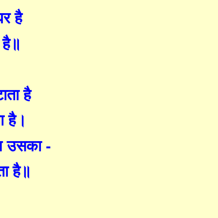
र है
 है॥
ाता है
ा है।
म
उसका -
ाता है॥