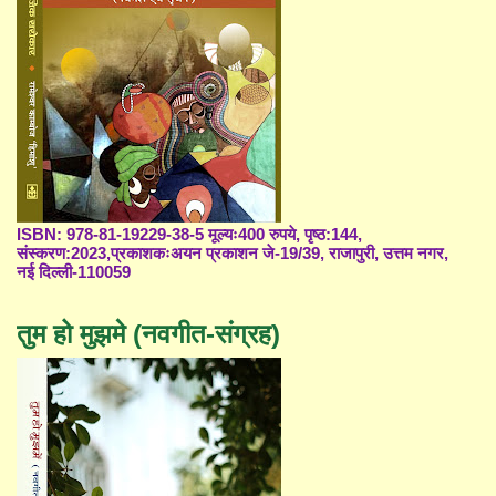
ISBN: 978-81-19229-38-5 मूल्यः400 रुपये, पृष्ठ:144,
संस्करण:2023,प्रकाशकःअयन प्रकाशन जे-19/39, राजापुरी, उत्तम नगर,
नई दिल्ली-110059
तुम हो मुझमे (नवगीत-संग्रह)