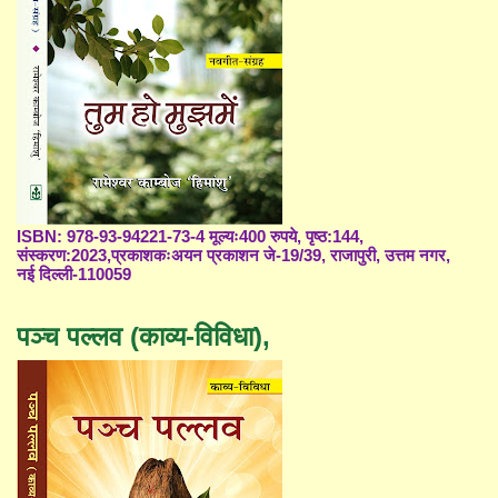
ISBN: 978-93-94221-73-4 मूल्यः400 रुपये, पृष्ठ:144,
संस्करण:2023,प्रकाशकःअयन प्रकाशन जे-19/39, राजापुरी, उत्तम नगर,
नई दिल्ली-110059
पञ्च पल्लव (काव्य-विविधा),