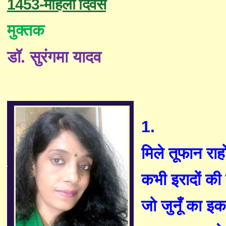
1453-महिला दिवस
मुक्तक
डॉ
.
सुरंगमा यादव
1.
मिले तूफान राहों
कभी
इरादों की 
जो जुनूँ का
इ
क 