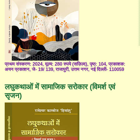
प्रथम संस्करण: 2024, मूल्य: 280 रुपये (सज़िल्द), पृष्ठ: 104, प्रकाशक:
अयन प्रकाशन, जे- 19/ 139, राजापुरी, उत्तम नगर, नई दिल्ली- 110059
लघुकथाओं में सामाजिक सरोकार (विमर्श एवं
सृजन)