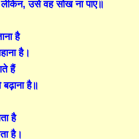
 लेकिन
,
उ
से
वह सोख ना पाए॥
ाना है
हाना है
।
ते हैं
ो
बढ़ाना है॥
ता है
ता है।