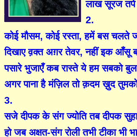
लाख सूरज तपे
2.
कोई मौसम
,
कोई
रस्ता
,
हमें बस चलते ज
दिखाए व़क्त
अ
ग़र तेवर
,
नहीं
इक
आँसू ब
पसारे
भुजाएँ
कब रास्ते
ये
हम
सब
को बुला
अगर पाना है मंज़िल तो क़दम ख़ुद
तुमक
3.
सजे दीपक के संग ज्योति त
ब
दीपक सुहा
हो जब अक्षत
-
संग रोली तभी टीका भी भा