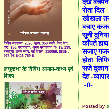
देखे बचपन
रोता दिल
खोखला त
बचाए कजर
सूनी दुनिय
काँपते हाथ
द्वितीय संस्करण: 2026, मूल्य: 350 रुपये (पेपर बैक),
पृष्ठ: 136, प्रकाशक: अयन प्रकाशन, जे- 19/ 139,
सजाए गजर
राजापुरी, उत्तम नगर, नई दिल्ली- 110059, ISBN:
978-93-6423-759-8
होता
तिमि
सजे दुकान
लघुकथा के विविध आयाम-कथ्य एवं
शिल्प
देह -व्यापा
-0-
Posted by
स