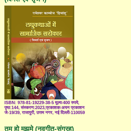
ISBN: 978-81-19229-38-5 मूल्यः400 रुपये,
पृष्ठ:144, संस्करण:2023,प्रकाशकःअयन प्रकाशन
जे-19/39, राजापुरी, उत्तम नगर, नई दिल्ली-110059
तुम हो मुझमे (नवगीत-संग्रह)