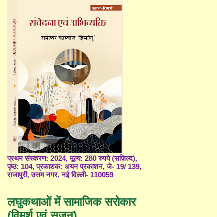
प्रथम संस्करण: 2024, मूल्य: 280 रुपये (सज़िल्द),
पृष्ठ: 104, प्रकाशक: अयन प्रकाशन, जे- 19/ 139,
राजापुरी, उत्तम नगर, नई दिल्ली- 110059
लघुकथाओं में सामाजिक सरोकार
(विमर्श एवं सृजन)