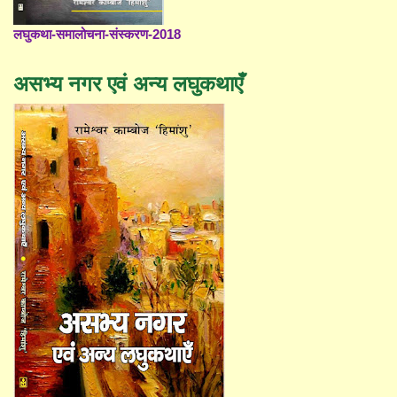
लघुकथा-समालोचना-संस्करण-2018
असभ्य नगर एवं अन्य लघुकथाएँ