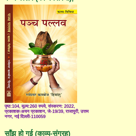
पृष्ठ:104, मूल्य:260 रुपये, संस्करण: 2022,
प्रकाशकःअयन प्रकाशन, जे-19/39, राजापुरी, उत्तम
नगर, नई दिल्ली-110059
साँझ हो गई (काव्य-संग्रह)