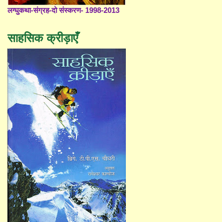
लग्घुकथा-संग्रह-दो संस्करण- 1998-2013
साहसिक क्रीड़ाएँ