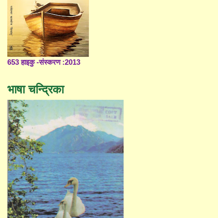
653 हाइकु -संस्करण :2013
भाषा चन्द्रिका