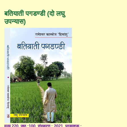
बतियाती पगडण्डी (दो लघु
उपन्यास)
मूल्य 220, पृष्ठ :100, संस्करण : 2021, प्रकाशक :