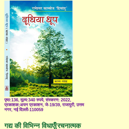
पृष्ठ:136, मूल्य:340 रुपये, संस्करण: 2022,
प्रकाशक;अयन प्रकाशन, जे-19/39, राजापुरी, उत्तम
नगर, नई दिल्ली-110059
गद्य की विभिन्न विधाएँ(रचनात्मक