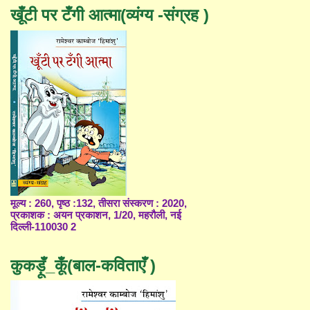
खूँटी पर टँगी आत्मा(व्यंग्य -संग्रह )
मूल्य : 260, पृष्ठ :132, तीसरा संस्करण : 2020,
प्रकाशक : अयन प्रकाशन, 1/20, महरौली, नई
दिल्ली-110030 2
कुकड़ूँ_कूँ(बाल-कविताएँ )