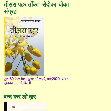
तीसरा पहर ताँका -सेदोका-चोका
संग्रह
पृष्ठ;80 पेपर बैक, मूल्य; सौ रुपये, वर्ष;2020, अयन
प्रकाशन , नई दिल्ली
बन्द कर लो द्वार