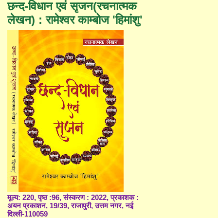
छन्द-विधान एवं सृजन(रचनात्मक
लेखन) : रामेश्वर काम्बोज 'हिमांशु'
मूल्य: 220, पृष्ठ :96, संस्करण : 2022, प्रकाशक :
अयन प्रकाशन, 19/39, राजापुरी, उत्तम नगर, नई
दिल्ली-110059