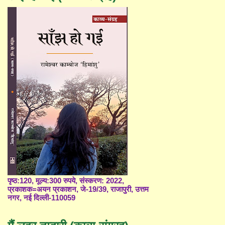
पृष्ठ:120, मूल्य:300 रुपये, संस्करण: 2022,
प्रकाशक=अयन प्रकाशन, जे-19/39, राजापुरी, उत्तम
नगर, नई दिल्ली-110059