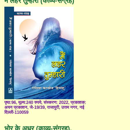
मैं लहर तुम्हारी (काव्य-संग्रह)
पृष्ठ:96, मूल्य:240 रुपये, संस्करण: 2022, प्रकाशक:
अयन प्रकाशन, जे-19/39, राजापुरी, उत्तम नगर, नई
दिल्ली-110059
भोर के अधर (काव्य-संग्रह),