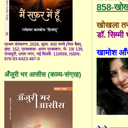
858-खोख
खोखला त
डॉ. सिम्मी
प्रथम संस्करण: 2026, मूल्य: 400 रुपये (पेपर बैक),
पृष्ठ: 152, प्रकाशक: अयन प्रकाशन, जे- 19/ 139,
खामोश आँख
राजापुरी, उत्तम नगर, नई दिल्ली- 110059, ISBN:
978-93-6423-487-0
अँजुरी भर आसीस (काव्य-संग्रह)