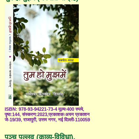
ISBN: 978-93-94221-73-4 मूल्यः400 रुपये,
पृष्ठ:144, संस्करण:2023,प्रकाशकःअयन प्रकाशन
जे-19/39, राजापुरी, उत्तम नगर, नई दिल्ली-110059
पञ्च पल्लव (काव्य-विविधा),