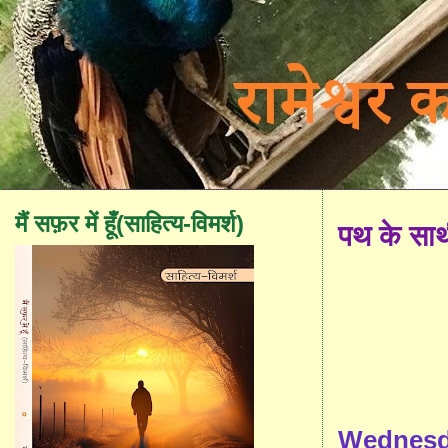
मैं सफ़र में हूँ(साहित्य-विमर्श)
पथ के सा
Wednesd