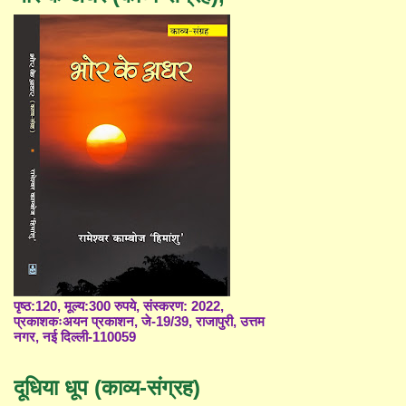
पृष्ठ:120, मूल्य:300 रुपये, संस्करण: 2022,
प्रकाशकःअयन प्रकाशन, जे-19/39, राजापुरी, उत्तम
नगर, नई दिल्ली-110059
दूधिया धूप (काव्य-संग्रह)