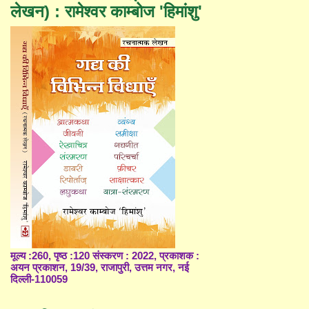
लेखन) : रामेश्वर काम्बोज 'हिमांशु'
मूल्य :260, पृष्ठ :120 संस्करण : 2022, प्रकाशक :
अयन प्रकाशन, 19/39, राजापुरी, उत्तम नगर, नई
दिल्ली-110059