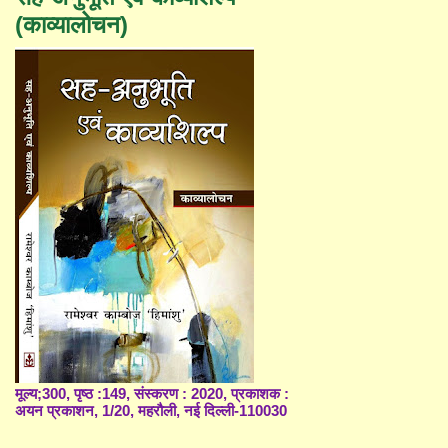
(काव्यालोचन)
मूल्य;300, पृष्ठ :149, संस्करण : 2020, प्रकाशक :
अयन प्रकाशन, 1/20, महरौली, नई दिल्ली-110030