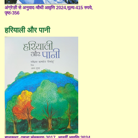
अंग्रेज़ी से अनुवाद-चौथी आवृत्ति 2024,मूल्यः415 रुपये,
पृष्ठः356
हरियाली और पानी
बालकथा -पहला संस्करण-2017, आठवीं आवृत्ति;2024,