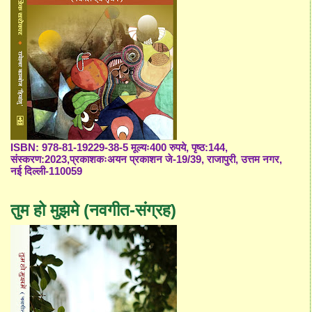
ISBN: 978-81-19229-38-5 मूल्यः400 रुपये, पृष्ठ:144,
संस्करण:2023,प्रकाशकःअयन प्रकाशन जे-19/39, राजापुरी, उत्तम नगर,
नई दिल्ली-110059
तुम हो मुझमे (नवगीत-संग्रह)