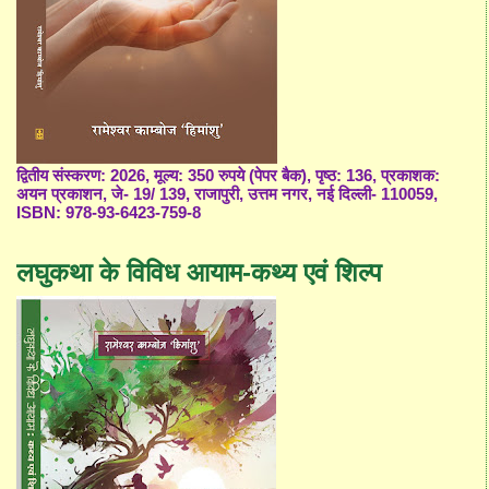
द्वितीय संस्करण: 2026, मूल्य: 350 रुपये (पेपर बैक), पृष्ठ: 136, प्रकाशक:
अयन प्रकाशन, जे- 19/ 139, राजापुरी, उत्तम नगर, नई दिल्ली- 110059,
ISBN: 978-93-6423-759-8
लघुकथा के विविध आयाम-कथ्य एवं शिल्प