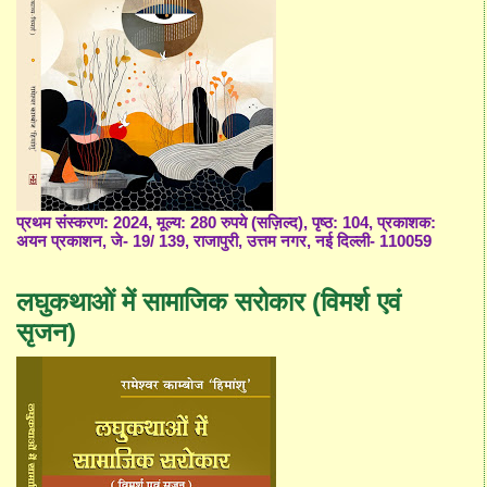
प्रथम संस्करण: 2024, मूल्य: 280 रुपये (सज़िल्द), पृष्ठ: 104, प्रकाशक:
अयन प्रकाशन, जे- 19/ 139, राजापुरी, उत्तम नगर, नई दिल्ली- 110059
लघुकथाओं में सामाजिक सरोकार (विमर्श एवं
सृजन)