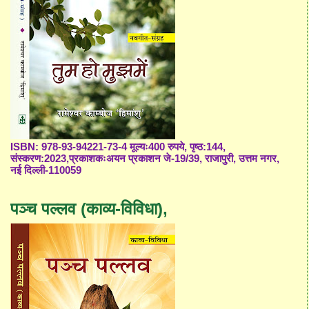
ISBN: 978-93-94221-73-4 मूल्यः400 रुपये, पृष्ठ:144,
संस्करण:2023,प्रकाशकःअयन प्रकाशन जे-19/39, राजापुरी, उत्तम नगर,
नई दिल्ली-110059
पञ्च पल्लव (काव्य-विविधा),