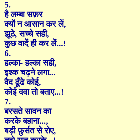
5.
है लम्बा स
फ़
र
क्यों न आसान कर लें
,
झूठे
,
सच्चे सही
,
कुछ वादें ही कर लें...!
6.
हल्का
-
हल्का सही
,
इश्क चढ़ने लगा...
वै
द
ढूँढे कोई
,
कोई दवा तो बताए...!
7.
बरसते सावन का
करके बहाना...
,
बड़ी
फ़ुर्सत
से रोए
,