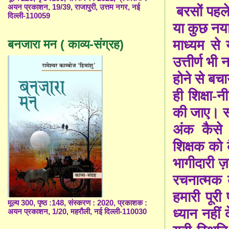
अयन प्रकाशन, 19/39, राजापुरी, उत्तम नगर, नई
बरसों पहल
दिल्ली-110059
या कुछ नया 
बनजारा मन ( काव्य-संग्रह)
माध्यम से
उत्तीर्ण भ
होने से बच
ही शिक्षा-
की जाए। स्
अंक कैसे 
शिक्षक को
भागीदारी ज़र
रचनात्मक 
हमारी पूर
मूल्य 300, पृष्ठ :148, संस्करण : 2020, प्रकाशक :
ध्यान नहीं
अयन प्रकाशन, 1/20, महरौली, नई दिल्ली-110030