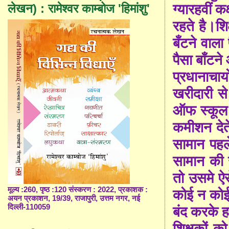
लेखन) : रामेश्वर काम्बोज 'हिमांशु'
ग्यारहवीं क
रहते है।शिक
बँटने वाला
पैसा बाँटने
प्रधानाचार्
खरीदारी स
ऑफ स्कूल
कमीशन देत
सामान पहले
सामान की ख
तो उसमे ऐस
मूल्य :260, पृष्ठ :120 संस्करण : 2022, प्रकाशक :
कोई न कोई
अयन प्रकाशन, 19/39, राजापुरी, उत्तम नगर, नई
दिल्ली-110059
बंद करके हस
शिक्षकों क