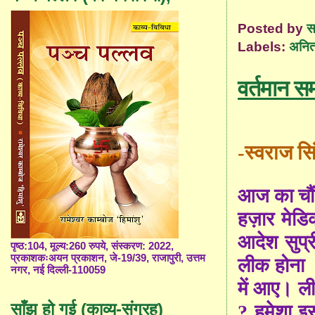
Posted by
स
Labels:
अनित
वर्तमान सम
-
स्वराज सि
आज का चौं
हज़ार मेडिकल
आदेश सुप्
पृष्ठ:104, मूल्य:260 रुपये, संस्करण: 2022,
प्रकाशकःअयन प्रकाशन, जे-19/39, राजापुरी, उत्तम
लीक होना 
नगर, नई दिल्ली-110059
में आए। ल
साँझ हो गई (काव्य-संग्रह)
? हमेशा इस