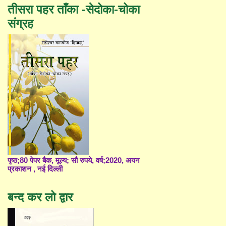
तीसरा पहर ताँका -सेदोका-चोका
संग्रह
पृष्ठ;80 पेपर बैक, मूल्य; सौ रुपये, वर्ष;2020, अयन
प्रकाशन , नई दिल्ली
बन्द कर लो द्वार