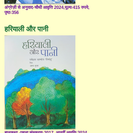
अंग्रेज़ी से अनुवाद-चौथी आवृत्ति 2024,मूल्यः415 रुपये,
पृष्ठः356
हरियाली और पानी
बालकथा -पहला संस्करण-2017, आठवीं आवृत्ति;2024,