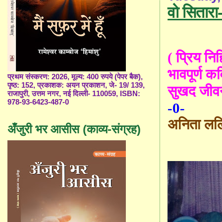
वो सितारा-
( प्रिय न
भावपूर्ण क
प्रथम संस्करण: 2026, मूल्य: 400 रुपये (पेपर बैक),
पृष्ठ: 152, प्रकाशक: अयन प्रकाशन, जे- 19/ 139,
सुखद जीवन
राजापुरी, उत्तम नगर, नई दिल्ली- 110059, ISBN:
978-93-6423-487-0
-0-
अनिता लल
अँजुरी भर आसीस (काव्य-संग्रह)