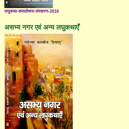
लघुकथा-समालोचना-संस्करण-2018
असभ्य नगर एवं अन्य लघुकथाएँ