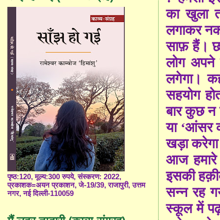
का खुला त
लगाकर नकल 
साफ़ हैं। छ
लोग अपने स
लगेगा। कह
सहयोग होता
बार कुछ न
या
‘
आंसर 
खड़ा करेगा
आज हमारे द
इसकी हक़ीक़
पृष्ठ:120, मूल्य:300 रुपये, संस्करण: 2022,
प्रकाशक=अयन प्रकाशन, जे-19/39, राजापुरी, उत्तम
सन्न रह ग
नगर, नई दिल्ली-110059
स्कूल में 