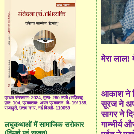
मेरा लाल!
आकाश ने व
प्रथम संस्करण: 2024, मूल्य: 280 रुपये (सज़िल्द),
सूरज ने अ
पृष्ठ: 104, प्रकाशक: अयन प्रकाशन, जे- 19/ 139,
राजापुरी, उत्तम नगर, नई दिल्ली- 110059
सागर ने दि
गाम्भीर्य 
लघुकथाओं में सामाजिक सरोकार
(विमर्श एवं सृजन)