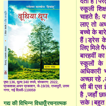
देता है।परं
स्कूली शिक
चाहते है
;
पर
लाए तो अध
बच्चे के बा
हैं
।ड्रेस के
लिए मिले पै
बारहवीं क
स्कूलों क
अधिकारी भी
अच्छा रहे
,
पृष्ठ:136, मूल्य:340 रुपये, संस्करण: 2022,
सी बी एस ई 
प्रकाशक;अयन प्रकाशन, जे-19/39, राजापुरी, उत्तम
नगर, नई दिल्ली-110059
है
,
जहाँ छा
सके।बहुत 
गद्य की विभिन्न विधाएँ(रचनात्मक