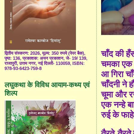
चाँद की हँस
द्वितीय संस्करण: 2026, मूल्य: 350 रुपये (पेपर बैक),
पृष्ठ: 136, प्रकाशक: अयन प्रकाशन, जे- 19/ 139,
चमका एक 
राजापुरी, उत्तम नगर, नई दिल्ली- 110059, ISBN:
978-93-6423-759-8
आ गिरा चा
चाँदनी ने 
लघुकथा के विविध आयाम-कथ्य एवं
शिल्प
चूमा और र
एक नन्हे ब
रुई के फाह
तैरते-तैरते