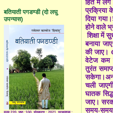
हित में लग 
प्रक्रिया क
बतियाती पगडण्डी (दो लघु
दिया गया।इ
उपन्यास)
होने वाले 
शिक्षा में 
बनाया जाए
की जाए।
वेटेज कम
तुरंत समा
सकेगा।अन्
चली जाएगी
घातक सिद्
जाए। सरकार
समय-समय
मूल्य 220, पृष्ठ :100, संस्करण : 2021, प्रकाशक :