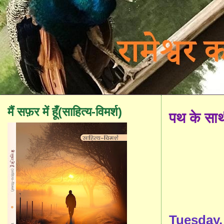
मैं सफ़र में हूँ(साहित्य-विमर्श)
पथ के सा
Tuesday,