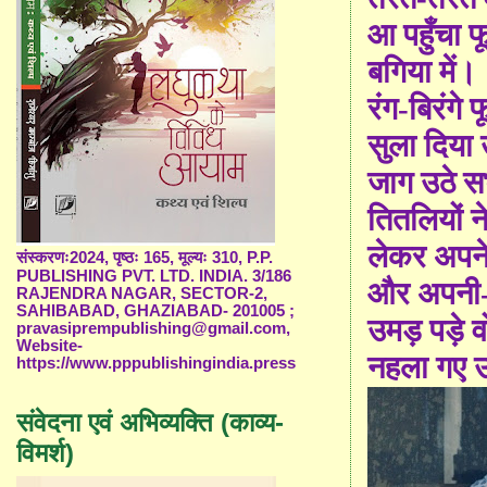
आ पहुँचा फ
बगिया में।
रंग-बिरंगे 
सुला दिया
जाग उठे स
तितलियों न
लेकर अपने
संस्करणः2024, पृष्ठः 165, मूल्यः 310, P.P.
PUBLISHING PVT. LTD. INDIA. 3/186
और अपनी-अ
RAJENDRA NAGAR, SECTOR-2,
SAHIBABAD, GHAZIABAD- 201005 ;
उमड़ पड़े व
pravasiprempublishing@gmail.com,
Website-
नहला गए उस
https://www.pppublishingindia.press
संवेदना एवं अभिव्यक्ति (काव्य-
विमर्श)