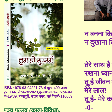
न बनना कि
न दुखाना
तेरे साथ है
रखना ध्या
तू है जीवन
ISBN: 978-93-94221-73-4 मूल्यः400 रुपये,
मेरे लाल!
पृष्ठ:144, संस्करण:2023,प्रकाशकःअयन प्रकाशन
जे-19/39, राजापुरी, उत्तम नगर, नई दिल्ली-110059
तू है- मेरे
-0-
पञ्च पल्लव (काव्य-विविधा),