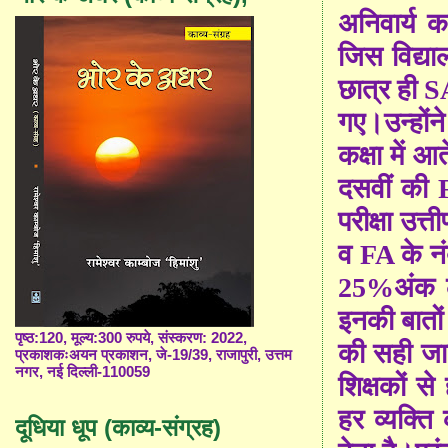
अनिवार्य 
जिस विद्या
छात्र ही
S
गए।उन्हों
कक्षा में आ
दसवीं की
परीक्षा उत्
व
FA
के न
25%
अंक 
इनकी बातों 
पृष्ठ:120, मूल्य:300 रुपये, संस्करण: 2022,
की सही जा
प्रकाशकःअयन प्रकाशन, जे-19/39, राजापुरी, उत्तम
नगर, नई दिल्ली-110059
शिक्षकों से 
हर व्यक्त
दूधिया धूप (काव्य-संग्रह)