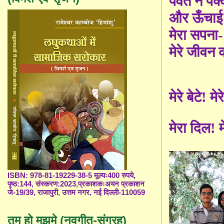
पर्वत ने पक्
और ऊँचा
मेरा सपना-
मेरे जीवन
मेरे बेटे! म
मेरा दिल! 
ISBN: 978-81-19229-38-5 मूल्यः400 रुपये,
पृष्ठ:144, संस्करण:2023,प्रकाशकःअयन प्रकाशन
जे-19/39, राजापुरी, उत्तम नगर, नई दिल्ली-110059
तुम हो मुझमे (नवगीत-संग्रह)