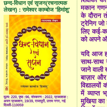
छन्द-विधान एवं सृजन(रचनात्मक
मकान गणन
लेखन) : रामेश्वर काम्बोज 'हिमांशु'
के दौरान त
ट्रेनिग जो
लिए कई-कई 
को अपने ऑफ
यदि आज हम 
साथ-साथ 
जाने वाली
बाज़ार और क
विद्यालयो
में व्याप्
मूल्य: 220, पृष्ठ :96, संस्करण : 2022, प्रकाशक :
मुखिया का ध
अयन प्रकाशन, 19/39, राजापुरी, उत्तम नगर, नई
दिल्ली-110059