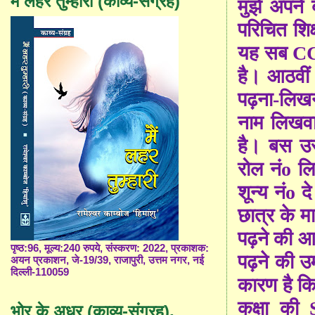
मैं लहर तुम्हारी (काव्य-संग्रह)
मुझे अपने 
परिचित शिक
यह सब
C
है। आठवीं
पढ़ना-लिखन
नाम लिखवा
है। बस उस
रोल
नंo
ल
शून्य नं
o
द
छात्र के म
पढ़ने की आ
पृष्ठ:96, मूल्य:240 रुपये, संस्करण: 2022, प्रकाशक:
पढ़ने की उम
अयन प्रकाशन, जे-19/39, राजापुरी, उत्तम नगर, नई
दिल्ली-110059
कारण है क
कक्षा की
भोर के अधर (काव्य-संग्रह),