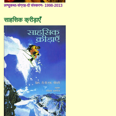
लग्घुकथा-संग्रह-दो संस्करण- 1998-2013
साहसिक क्रीड़ाएँ