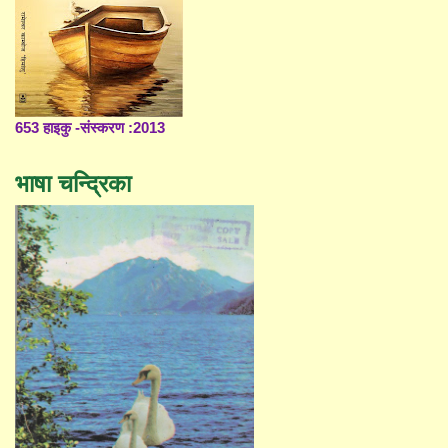
653 हाइकु -संस्करण :2013
भाषा चन्द्रिका