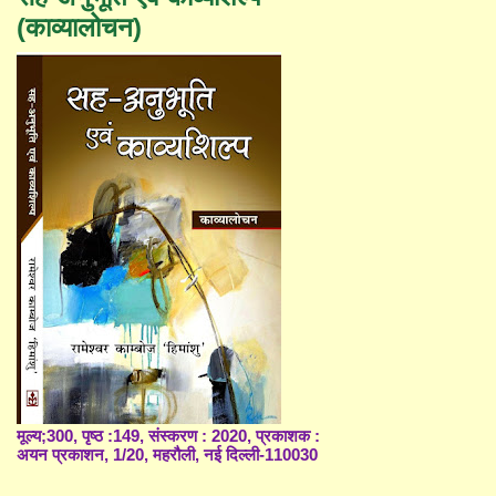
(काव्यालोचन)
मूल्य;300, पृष्ठ :149, संस्करण : 2020, प्रकाशक :
अयन प्रकाशन, 1/20, महरौली, नई दिल्ली-110030