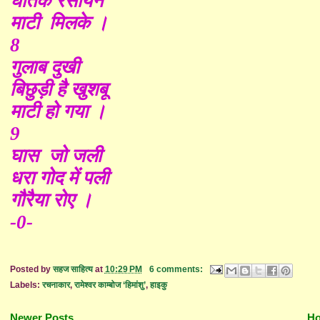
घातक रसायन
माटी मिलके ।
8
गुलाब दुखी
बिछुड़ी है खुशबू
माटी हो गया ।
9
घास जो जली
धरा गोद में पली
गौरैया रोए ।
-0-
Posted by
सहज साहित्य
at
10:29 PM
6 comments:
Labels:
रचनाकार
,
रामेश्वर काम्बोज ‘हिमांशु’
,
हाइकु
Newer Posts
H