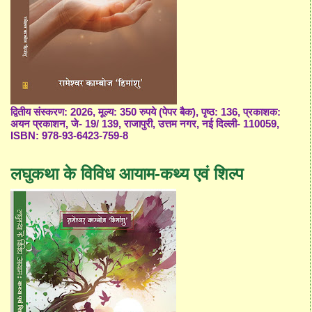
द्वितीय संस्करण: 2026, मूल्य: 350 रुपये (पेपर बैक), पृष्ठ: 136, प्रकाशक:
अयन प्रकाशन, जे- 19/ 139, राजापुरी, उत्तम नगर, नई दिल्ली- 110059,
ISBN: 978-93-6423-759-8
लघुकथा के विविध आयाम-कथ्य एवं शिल्प