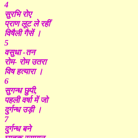
4
सुरभि रोए
प्राण लूट ले रहीं
विषैली गैसें ।
5
वसुधा -तन
रोम- रोम उतरा
विष हत्यारा ।
6
सुगन्ध छुपी,
पहली वर्षा में जो
दुर्गन्ध उड़ी ।
7
दुर्गन्ध बने