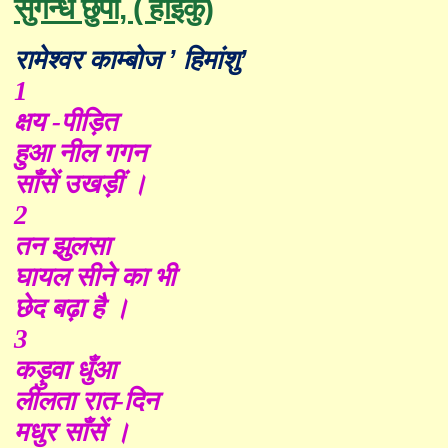
सुगन्ध छुपी, ( हाइकु)
रामेश्वर काम्बोज
’
हिमांशु
’
1
क्षय -पीड़ित
हुआ नील गगन
साँसें उखड़ीं ।
2
तन झुलसा
घायल सीने का भी
छेद बढ़ा है ।
3
कड़ुवा धुँआ
लीलता रात-दिन
मधुर साँसें ।