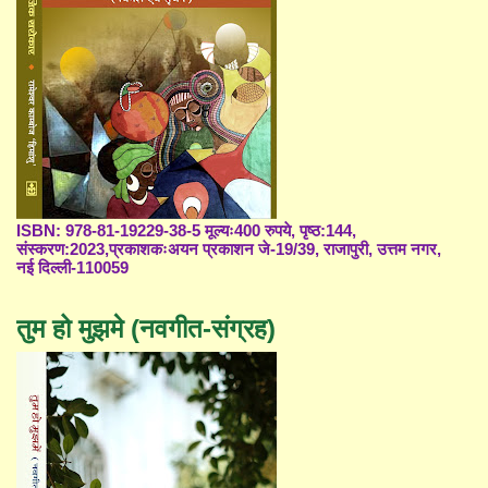
ISBN: 978-81-19229-38-5 मूल्यः400 रुपये, पृष्ठ:144,
संस्करण:2023,प्रकाशकःअयन प्रकाशन जे-19/39, राजापुरी, उत्तम नगर,
नई दिल्ली-110059
तुम हो मुझमे (नवगीत-संग्रह)