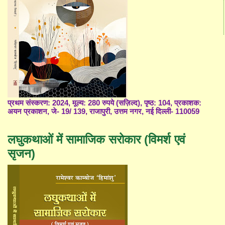
प्रथम संस्करण: 2024, मूल्य: 280 रुपये (सज़िल्द), पृष्ठ: 104, प्रकाशक:
अयन प्रकाशन, जे- 19/ 139, राजापुरी, उत्तम नगर, नई दिल्ली- 110059
लघुकथाओं में सामाजिक सरोकार (विमर्श एवं
सृजन)