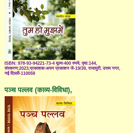
ISBN: 978-93-94221-73-4 मूल्यः400 रुपये, पृष्ठ:144,
संस्करण:2023,प्रकाशकःअयन प्रकाशन जे-19/39, राजापुरी, उत्तम नगर,
नई दिल्ली-110059
पञ्च पल्लव (काव्य-विविधा),