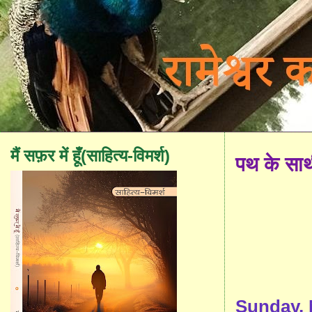
मैं सफ़र में हूँ(साहित्य-विमर्श)
पथ के सा
Sunday, 