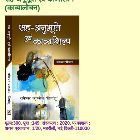
(काव्यालोचन)
मूल्य;300, पृष्ठ :149, संस्करण : 2020, प्रकाशक :
अयन प्रकाशन, 1/20, महरौली, नई दिल्ली-110030