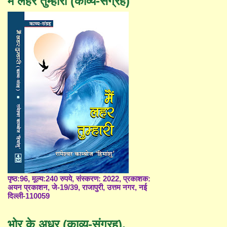
मैं लहर तुम्हारी (काव्य-संग्रह)
पृष्ठ:96, मूल्य:240 रुपये, संस्करण: 2022, प्रकाशक:
अयन प्रकाशन, जे-19/39, राजापुरी, उत्तम नगर, नई
दिल्ली-110059
भोर के अधर (काव्य-संग्रह),