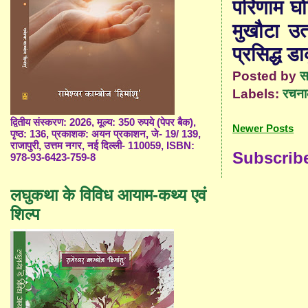
परिणाम घो
मुखौटा उत
प्रसिद्ध ड
Posted by
स
Labels:
रचना
द्वितीय संस्करण: 2026, मूल्य: 350 रुपये (पेपर बैक),
Newer Posts
पृष्ठ: 136, प्रकाशक: अयन प्रकाशन, जे- 19/ 139,
राजापुरी, उत्तम नगर, नई दिल्ली- 110059, ISBN:
Subscrib
978-93-6423-759-8
लघुकथा के विविध आयाम-कथ्य एवं
शिल्प