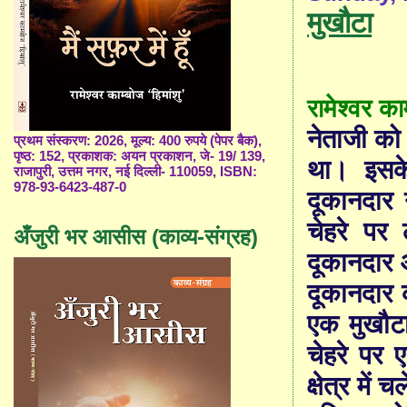
मुखौटा
रामेश्वर काम
नेताजी को
प्रथम संस्करण: 2026, मूल्य: 400 रुपये (पेपर बैक),
पृष्ठ: 152, प्रकाशक: अयन प्रकाशन, जे- 19/ 139,
था। इसके
राजापुरी, उत्तम नगर, नई दिल्ली- 110059, ISBN:
978-93-6423-487-0
दूकानदार 
चेहरे पर
अँजुरी भर आसीस (काव्य-संग्रह)
दूकानदार 
दूकानदार 
एक मुखौटा
चेहरे पर
क्षेत्र में 