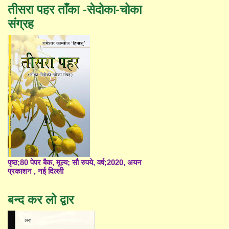
तीसरा पहर ताँका -सेदोका-चोका
संग्रह
पृष्ठ;80 पेपर बैक, मूल्य; सौ रुपये, वर्ष;2020, अयन
प्रकाशन , नई दिल्ली
बन्द कर लो द्वार