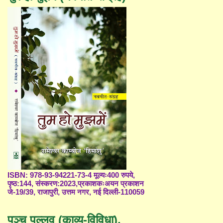
ISBN: 978-93-94221-73-4 मूल्यः400 रुपये,
पृष्ठ:144, संस्करण:2023,प्रकाशकःअयन प्रकाशन
जे-19/39, राजापुरी, उत्तम नगर, नई दिल्ली-110059
पञ्च पल्लव (काव्य-विविधा),