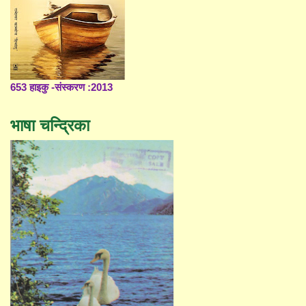
653 हाइकु -संस्करण :2013
भाषा चन्द्रिका