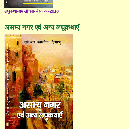
लघुकथा-समालोचना-संस्करण-2018
असभ्य नगर एवं अन्य लघुकथाएँ