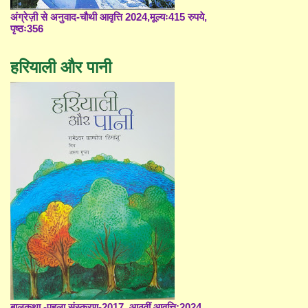
अंग्रेज़ी से अनुवाद-चौथी आवृत्ति 2024,मूल्यः415 रुपये,
पृष्ठः356
हरियाली और पानी
बालकथा -पहला संस्करण-2017, आठवीं आवृत्ति;2024,