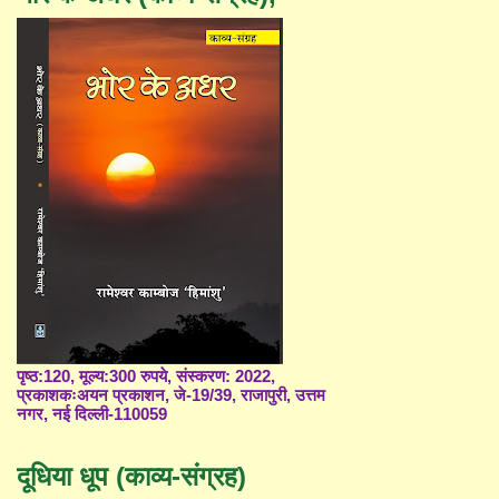
पृष्ठ:120, मूल्य:300 रुपये, संस्करण: 2022,
प्रकाशकःअयन प्रकाशन, जे-19/39, राजापुरी, उत्तम
नगर, नई दिल्ली-110059
दूधिया धूप (काव्य-संग्रह)