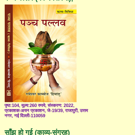
पृष्ठ:104, मूल्य:260 रुपये, संस्करण: 2022,
प्रकाशकःअयन प्रकाशन, जे-19/39, राजापुरी, उत्तम
नगर, नई दिल्ली-110059
साँझ हो गई (काव्य-संग्रह)