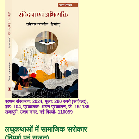
प्रथम संस्करण: 2024, मूल्य: 280 रुपये (सज़िल्द),
पृष्ठ: 104, प्रकाशक: अयन प्रकाशन, जे- 19/ 139,
राजापुरी, उत्तम नगर, नई दिल्ली- 110059
लघुकथाओं में सामाजिक सरोकार
(विमर्श एवं सृजन)