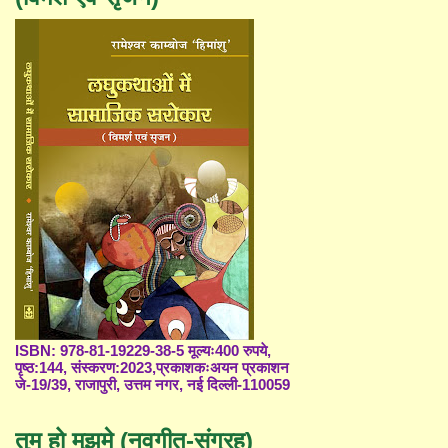
ISBN: 978-81-19229-38-5 मूल्यः400 रुपये,
पृष्ठ:144, संस्करण:2023,प्रकाशकःअयन प्रकाशन
जे-19/39, राजापुरी, उत्तम नगर, नई दिल्ली-110059
तुम हो मुझमे (नवगीत-संग्रह)