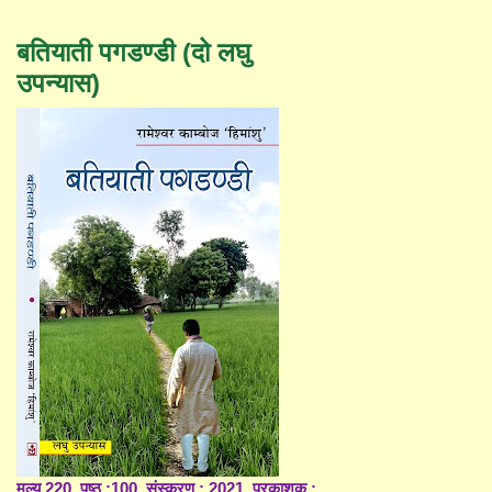
बतियाती पगडण्डी (दो लघु
उपन्यास)
मूल्य 220, पृष्ठ :100, संस्करण : 2021, प्रकाशक :