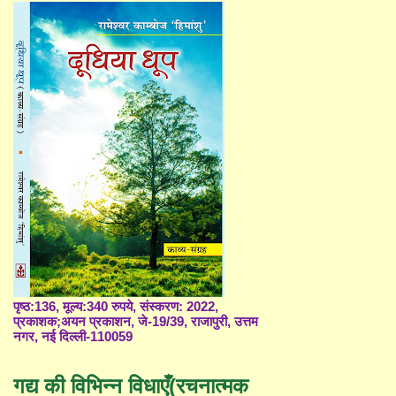
पृष्ठ:136, मूल्य:340 रुपये, संस्करण: 2022,
प्रकाशक;अयन प्रकाशन, जे-19/39, राजापुरी, उत्तम
नगर, नई दिल्ली-110059
गद्य की विभिन्न विधाएँ(रचनात्मक