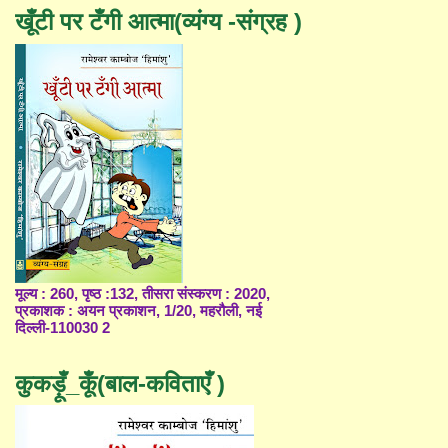
खूँटी पर टँगी आत्मा(व्यंग्य -संग्रह )
मूल्य : 260, पृष्ठ :132, तीसरा संस्करण : 2020,
प्रकाशक : अयन प्रकाशन, 1/20, महरौली, नई
दिल्ली-110030 2
कुकड़ूँ_कूँ(बाल-कविताएँ )