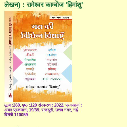
लेखन) : रामेश्वर काम्बोज 'हिमांशु'
मूल्य :260, पृष्ठ :120 संस्करण : 2022, प्रकाशक :
अयन प्रकाशन, 19/39, राजापुरी, उत्तम नगर, नई
दिल्ली-110059