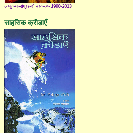
लग्घुकथा-संग्रह-दो संस्करण- 1998-2013
साहसिक क्रीड़ाएँ