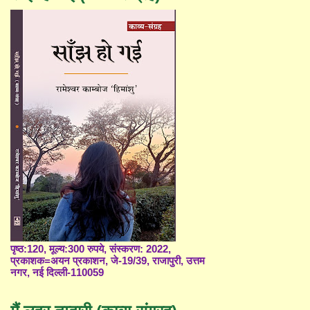
पृष्ठ:120, मूल्य:300 रुपये, संस्करण: 2022,
प्रकाशक=अयन प्रकाशन, जे-19/39, राजापुरी, उत्तम
नगर, नई दिल्ली-110059