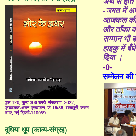
अथ से इति इ
-जगत में अ
आजकल की 
और ताँका क
सम्मान भी ब
हाइकु में ब
दिया ।
-0-
सम्मेलन की
पृष्ठ:120, मूल्य:300 रुपये, संस्करण: 2022,
प्रकाशकःअयन प्रकाशन, जे-19/39, राजापुरी, उत्तम
नगर, नई दिल्ली-110059
दूधिया धूप (काव्य-संग्रह)