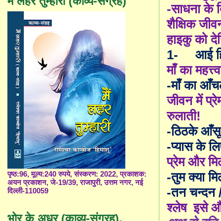
मैं लहर तुम्हारी (काव्य-संग्रह)
-साधना के ब
शैक्षिक जीव
हाइकु को दे
1-
आई ह
माँ का महत्
-
माँ का आँ
जीवन में प्
रुलाती!
-
ठिठके आँसू 
-
प्यास के ल
प्रेम और मिल
-
तुम क्या मि
पृष्ठ:96, मूल्य:240 रुपये, संस्करण: 2022, प्रकाशक:
अयन प्रकाशन, जे-19/39, राजापुरी, उत्तम नगर, नई
-
तन चन्दन 
दिल्ली-110059
श्लेष इसे औ
भोर के अधर (काव्य-संग्रह),