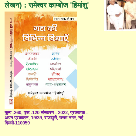
लेखन) : रामेश्वर काम्बोज 'हिमांशु'
मूल्य :260, पृष्ठ :120 संस्करण : 2022, प्रकाशक :
अयन प्रकाशन, 19/39, राजापुरी, उत्तम नगर, नई
दिल्ली-110059