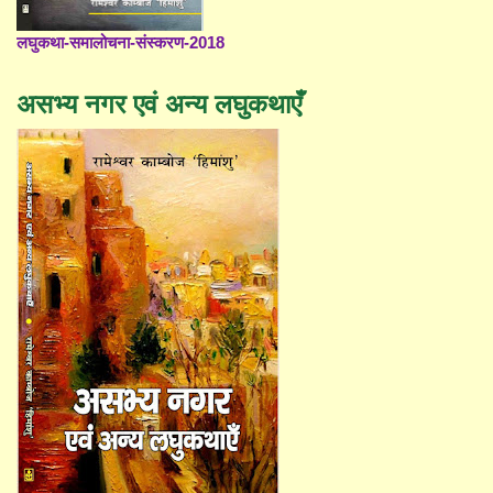
लघुकथा-समालोचना-संस्करण-2018
असभ्य नगर एवं अन्य लघुकथाएँ