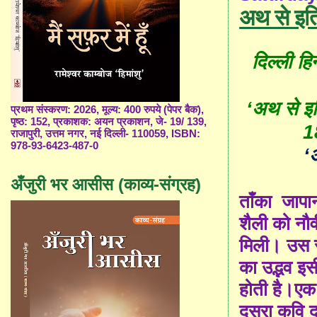
अथ से इति
दिल्ली हि
‘अथ से इत
प्रथम संस्करण: 2026, मूल्य: 400 रुपये (पेपर बैक),
पृष्ठ: 152, प्रकाशक: अयन प्रकाशन, जे- 19/ 139,
1
राजापुरी, उत्तम नगर, नई दिल्ली- 110059, ISBN:
978-93-6423-487-0
‘
अँजुरी भर आसीस (काव्य-संग्रह)
ताँका जापान
शैली को नौवी
मिली। उस स
का उद्भव इ
होती है
।एक 
दूसरा कवि 