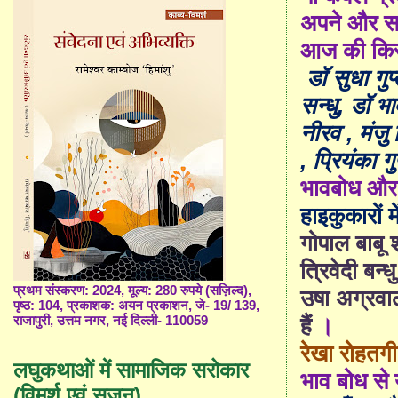
अपने और स
आज की किसी
डॉ सुधा गुप
सन्धु
, डॉ भ
नीरव
,
मंजु
,
प्रियंका गु
भावबोध और आ
हाइकुकारों मे
गोपाल बाबू श
त्रिवेदी बन्ध
प्रथम संस्करण: 2024, मूल्य: 280 रुपये (सज़िल्द),
उषा अग्रव
पृष्ठ: 104, प्रकाशक: अयन प्रकाशन, जे- 19/ 139,
हैं
।
राजापुरी, उत्तम नगर, नई दिल्ली- 110059
रेखा रोहतग
लघुकथाओं में सामाजिक सरोकार
भाव बोध से 
(विमर्श एवं सृजन)