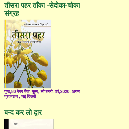
तीसरा पहर ताँका -सेदोका-चोका
संग्रह
पृष्ठ;80 पेपर बैक, मूल्य; सौ रुपये, वर्ष;2020, अयन
प्रकाशन , नई दिल्ली
बन्द कर लो द्वार