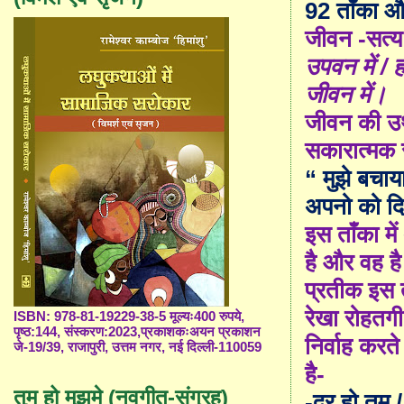
92
ताँका 
जीवन -सत्य 
उपवन में / ह
जीवन में।
जीवन की उथ
सकारात्मक स
“
मुझे बचाय
अपनो को द
इस ताँका मे
है और वह है
प्रतीक इस त
रेखा रोहतगी
ISBN: 978-81-19229-38-5 मूल्यः400 रुपये,
पृष्ठ:144, संस्करण:2023,प्रकाशकःअयन प्रकाशन
निर्वाह करत
जे-19/39, राजापुरी, उत्तम नगर, नई दिल्ली-110059
है-
तुम हो मुझमे (नवगीत-संग्रह)
-
दूर हो तुम 