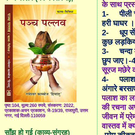
के साथ प्रस्
1-
पीली 
हरी घाघर ।
2-
धूप से
कुछ लड़किय
3-
चन्दा
छुप जाए।-
सूरज मछेरे 
4-
पलाश 
अंगारे बरस
पलाश का ला
की रचना अप
पृष्ठ:104, मूल्य:260 रुपये, संस्करण: 2022,
प्रकाशकःअयन प्रकाशन, जे-19/39, राजापुरी, उत्तम
जीवन में प्
नगर, नई दिल्ली-110059
वास्तव में क्
साँझ हो गई (काव्य-संग्रह)