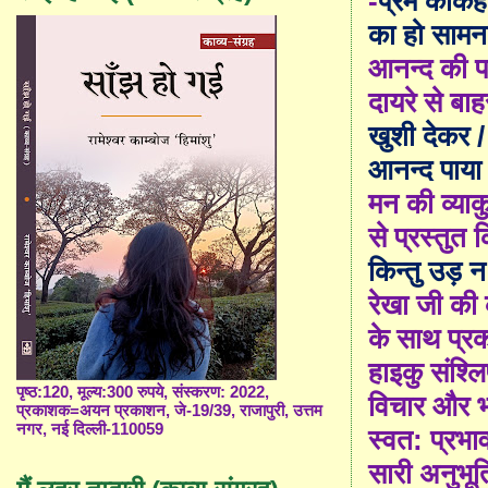
-
प्रेम कीकह
का हो सामन
आनन्द की पर
दायरे से ब
खुशी देकर / 
आनन्द पाया
मन की व्याकु
से प्रस्तुत 
किन्तु उड़ 
रेखा जी की
के साथ प्र
हाइकु संश्ल
पृष्ठ:120, मूल्य:300 रुपये, संस्करण: 2022,
विचार और भा
प्रकाशक=अयन प्रकाशन, जे-19/39, राजापुरी, उत्तम
नगर, नई दिल्ली-110059
स्वत: प्र
सारी अनुभूत