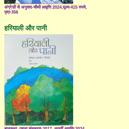
अंग्रेज़ी से अनुवाद-चौथी आवृत्ति 2024,मूल्यः415 रुपये,
पृष्ठः356
हरियाली और पानी
बालकथा -पहला संस्करण-2017, आठवीं आवृत्ति;2024,