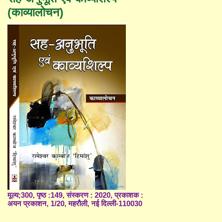
(काव्यालोचन)
मूल्य;300, पृष्ठ :149, संस्करण : 2020, प्रकाशक :
अयन प्रकाशन, 1/20, महरौली, नई दिल्ली-110030