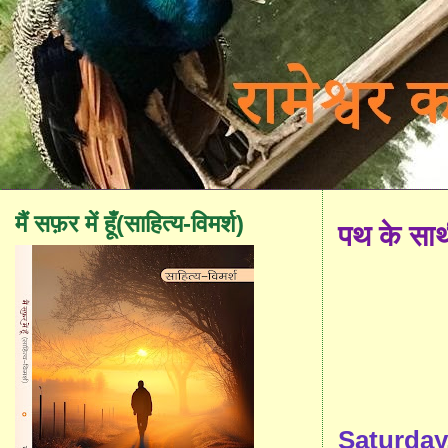
मैं सफ़र में हूँ(साहित्य-विमर्श)
पथ के सा
Saturday