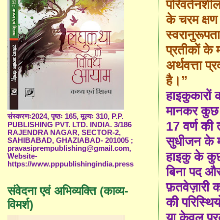
परिवर्तनशील
के चरम क्षण
स्वरानुरूपत
प्रतीकों के
अर्थवत्ता प
है।
”
हाइकुकारों 
मानकर कुछ
संस्करणः2024, पृष्ठः 165, मूल्यः 310, P.P.
17
वर्ण की 
PUBLISHING PVT. LTD. INDIA. 3/186
RAJENDRA NAGAR, SECTOR-2,
सुधीजन के म
SAHIBABAD, GHAZIABAD- 201005 ;
pravasiprempublishing@gmail.com,
हाइकु के कु
Website-
https://www.pppublishingindia.press
बिना पद और
फ़तवेज़ारी 
संवेदना एवं अभिव्यक्ति (काव्य-
की परिस्थिय
विमर्श)
या केवल प्