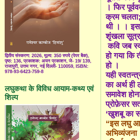
। फिर पूर्ववर
क्रम चलता
थी । ।
इस
शृंखला सूत्
कवि जब स्वत
हो गया कि त
द्वितीय संस्करण: 2026, मूल्य: 350 रुपये (पेपर बैक),
पृष्ठ: 136, प्रकाशक: अयन प्रकाशन, जे- 19/ 139,
हो ।
राजापुरी, उत्तम नगर, नई दिल्ली- 110059, ISBN:
978-93-6423-759-8
यही स्वतन्त्
का अर्थ ही 
लघुकथा के विविध आयाम-कथ्य एवं
समावेश होन
शिल्प
प्रोफ़ेसर सत
‘
खुशबू का 
“
इस लघु आक
अभिव्यंजना