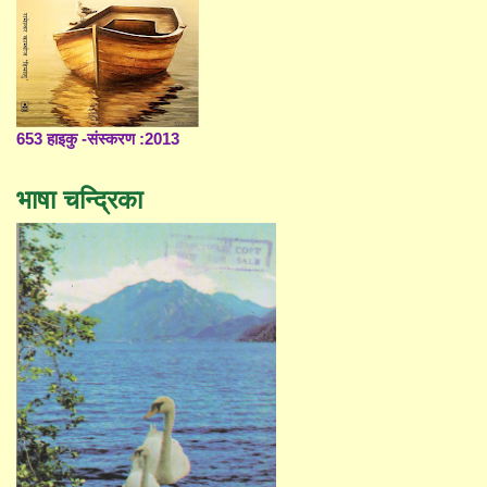
653 हाइकु -संस्करण :2013
भाषा चन्द्रिका