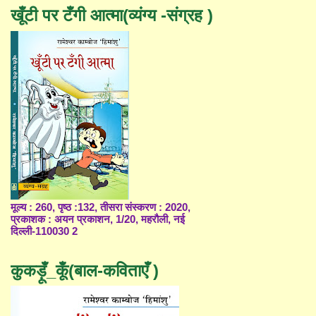
खूँटी पर टँगी आत्मा(व्यंग्य -संग्रह )
मूल्य : 260, पृष्ठ :132, तीसरा संस्करण : 2020,
प्रकाशक : अयन प्रकाशन, 1/20, महरौली, नई
दिल्ली-110030 2
कुकड़ूँ_कूँ(बाल-कविताएँ )