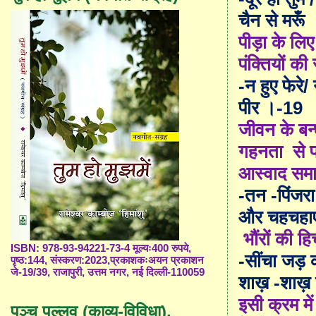
चैन से मरूँ 
पीड़ा के लि
पंक्तियों क
-
न हुए फेरे/
पीर ।-
19
जीवन के बन्
गहनता से प्र
आस्वाद समाह
-
तन -पिंजरा 
और चहचहा
भौंरों की ह
ISBN: 978-93-94221-73-4 मूल्यः400 रुपये,
-
सींचा जड़ क
पृष्ठ:144, संस्करण:2023,प्रकाशकःअयन प्रकाशन
जे-19/39, राजापुरी, उत्तम नगर, नई दिल्ली-110059
शाख़ -शाख
इसी क्रम म
पञ्च पल्लव (काव्य-विविधा),