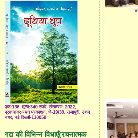
का
पृष्ठ:136, मूल्य:340 रुपये, संस्करण: 2022,
प्रकाशक;अयन प्रकाशन, जे-19/39, राजापुरी, उत्तम
नगर, नई दिल्ली-110059
गद्य की विभिन्न विधाएँ(रचनात्मक