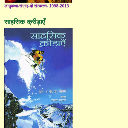
लग्घुकथा-संग्रह-दो संस्करण- 1998-2013
साहसिक क्रीड़ाएँ