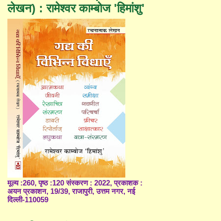
लेखन) : रामेश्वर काम्बोज 'हिमांशु'
मूल्य :260, पृष्ठ :120 संस्करण : 2022, प्रकाशक :
अयन प्रकाशन, 19/39, राजापुरी, उत्तम नगर, नई
दिल्ली-110059