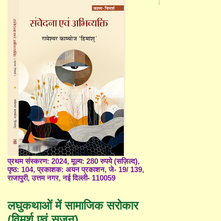
प्रथम संस्करण: 2024, मूल्य: 280 रुपये (सज़िल्द),
पृष्ठ: 104, प्रकाशक: अयन प्रकाशन, जे- 19/ 139,
राजापुरी, उत्तम नगर, नई दिल्ली- 110059
लघुकथाओं में सामाजिक सरोकार
(विमर्श एवं सृजन)