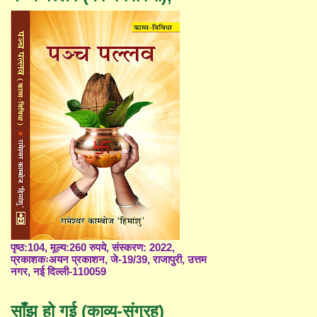
पृष्ठ:104, मूल्य:260 रुपये, संस्करण: 2022,
प्रकाशकःअयन प्रकाशन, जे-19/39, राजापुरी, उत्तम
नगर, नई दिल्ली-110059
साँझ हो गई (काव्य-संग्रह)