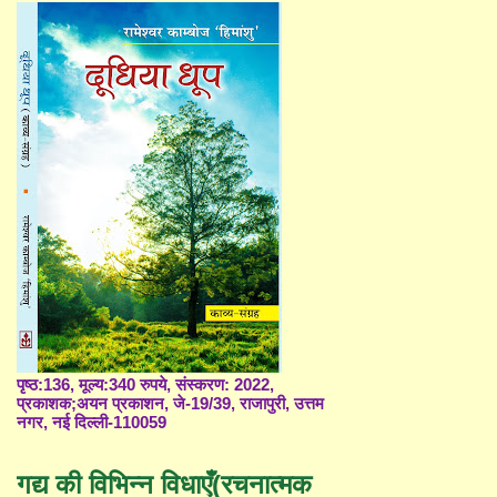
पृष्ठ:136, मूल्य:340 रुपये, संस्करण: 2022,
प्रकाशक;अयन प्रकाशन, जे-19/39, राजापुरी, उत्तम
नगर, नई दिल्ली-110059
गद्य की विभिन्न विधाएँ(रचनात्मक