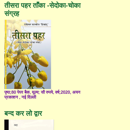
तीसरा पहर ताँका -सेदोका-चोका
संग्रह
पृष्ठ;80 पेपर बैक, मूल्य; सौ रुपये, वर्ष;2020, अयन
प्रकाशन , नई दिल्ली
बन्द कर लो द्वार