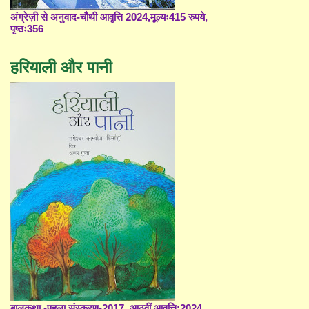
अंग्रेज़ी से अनुवाद-चौथी आवृत्ति 2024,मूल्यः415 रुपये,
पृष्ठः356
हरियाली और पानी
बालकथा -पहला संस्करण-2017, आठवीं आवृत्ति;2024,