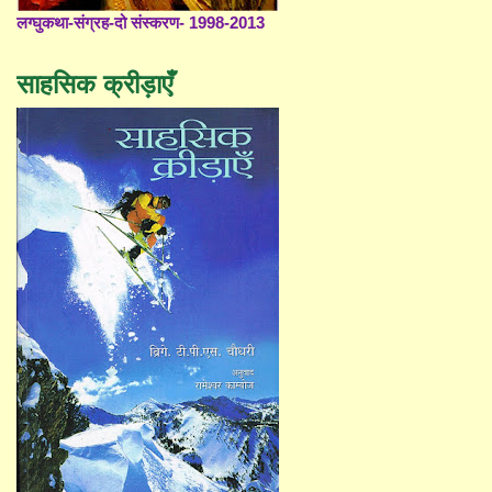
लग्घुकथा-संग्रह-दो संस्करण- 1998-2013
साहसिक क्रीड़ाएँ