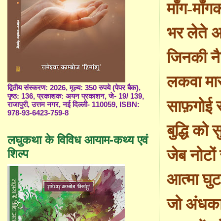
माँग-माँ
भर लेते 
जिनकी न
लकवा मा
द्वितीय संस्करण: 2026, मूल्य: 350 रुपये (पेपर बैक),
पृष्ठ: 136, प्रकाशक: अयन प्रकाशन, जे- 19/ 139,
साफ़गोई स्
राजापुरी, उत्तम नगर, नई दिल्ली- 110059, ISBN:
978-93-6423-759-8
बुद्धि को 
लघुकथा के विविध आयाम-कथ्य एवं
जेब नोटों
शिल्प
आत्मा घु
जो अंधकार