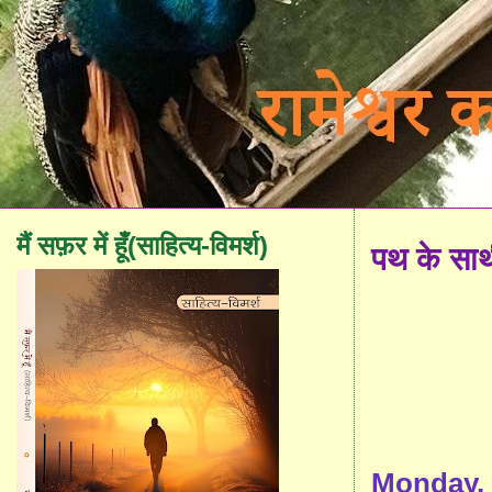
मैं सफ़र में हूँ(साहित्य-विमर्श)
पथ के सा
Monday, 