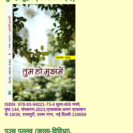
ISBN: 978-93-94221-73-4 मूल्यः400 रुपये,
पृष्ठ:144, संस्करण:2023,प्रकाशकःअयन प्रकाशन
जे-19/39, राजापुरी, उत्तम नगर, नई दिल्ली-110059
पञ्च पल्लव (काव्य-विविधा),