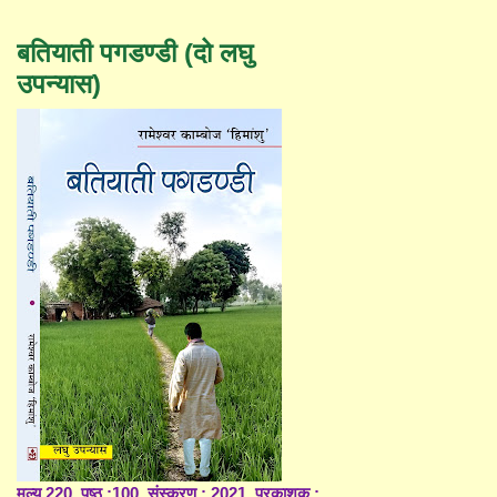
बतियाती पगडण्डी (दो लघु
उपन्यास)
मूल्य 220, पृष्ठ :100, संस्करण : 2021, प्रकाशक :