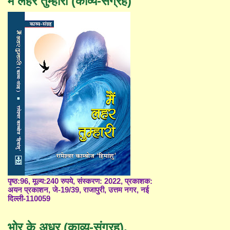
मैं लहर तुम्हारी (काव्य-संग्रह)
पृष्ठ:96, मूल्य:240 रुपये, संस्करण: 2022, प्रकाशक:
अयन प्रकाशन, जे-19/39, राजापुरी, उत्तम नगर, नई
दिल्ली-110059
भोर के अधर (काव्य-संग्रह),