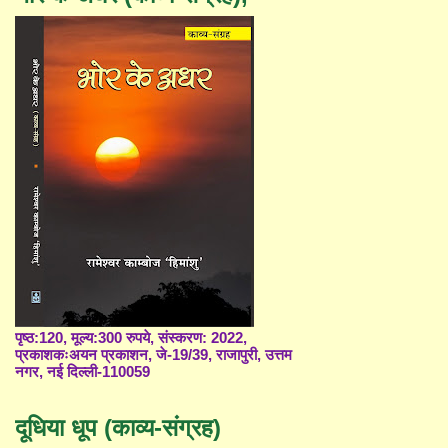
पृष्ठ:120, मूल्य:300 रुपये, संस्करण: 2022,
प्रकाशकःअयन प्रकाशन, जे-19/39, राजापुरी, उत्तम
नगर, नई दिल्ली-110059
दूधिया धूप (काव्य-संग्रह)