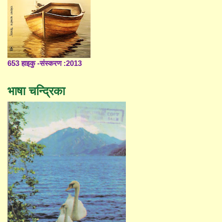
653 हाइकु -संस्करण :2013
भाषा चन्द्रिका