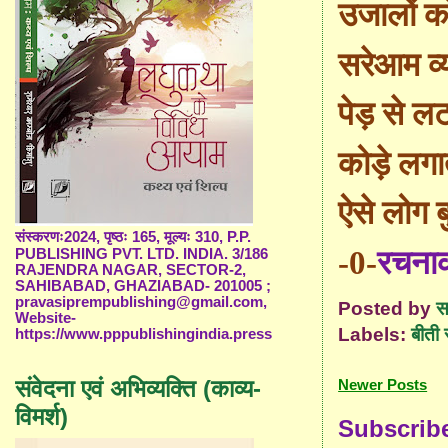
उजालों को
सरेआम व्
पेड़ से 
कोड़े लगात
ऐसे लोग ब
संस्करणः2024, पृष्ठः 165, मूल्यः 310, P.P.
-0-
रचना
PUBLISHING PVT. LTD. INDIA. 3/186
RAJENDRA NAGAR, SECTOR-2,
SAHIBABAD, GHAZIABAD- 201005 ;
pravasiprempublishing@gmail.com,
Posted by
स
Website-
Labels:
बीती
https://www.pppublishingindia.press
संवेदना एवं अभिव्यक्ति (काव्य-
Newer Posts
विमर्श)
Subscrib