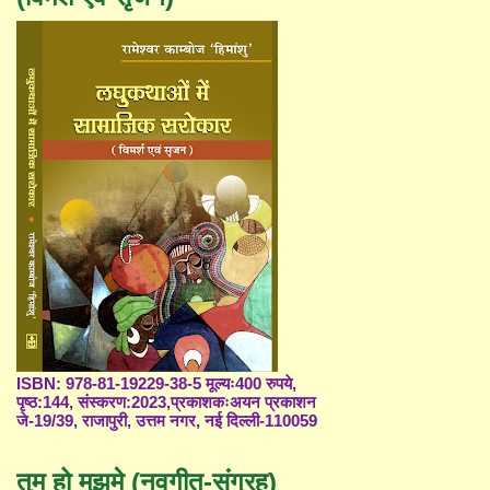
ISBN: 978-81-19229-38-5 मूल्यः400 रुपये,
पृष्ठ:144, संस्करण:2023,प्रकाशकःअयन प्रकाशन
जे-19/39, राजापुरी, उत्तम नगर, नई दिल्ली-110059
तुम हो मुझमे (नवगीत-संग्रह)