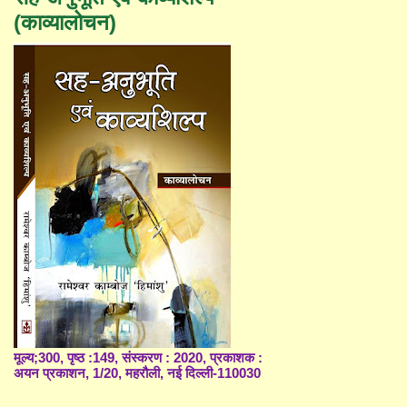
(काव्यालोचन)
मूल्य;300, पृष्ठ :149, संस्करण : 2020, प्रकाशक :
अयन प्रकाशन, 1/20, महरौली, नई दिल्ली-110030