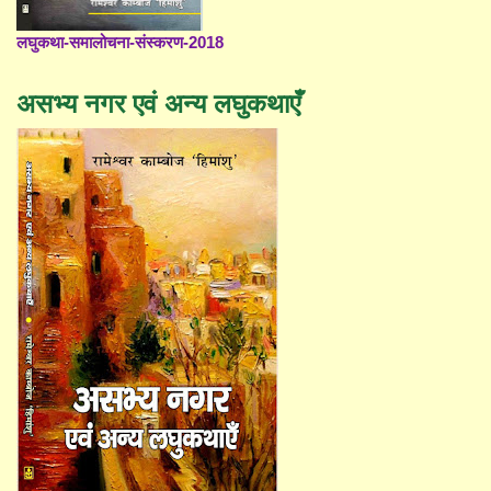
लघुकथा-समालोचना-संस्करण-2018
असभ्य नगर एवं अन्य लघुकथाएँ