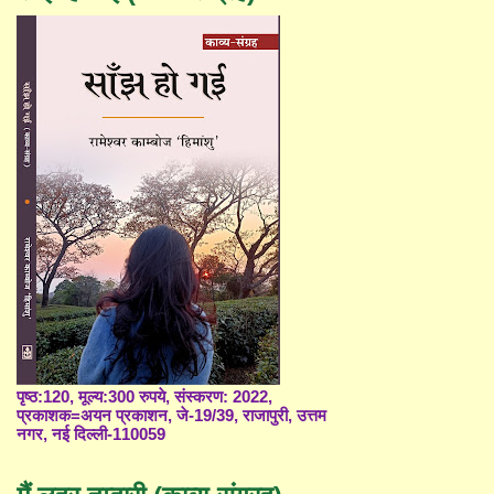
पृष्ठ:120, मूल्य:300 रुपये, संस्करण: 2022,
प्रकाशक=अयन प्रकाशन, जे-19/39, राजापुरी, उत्तम
नगर, नई दिल्ली-110059