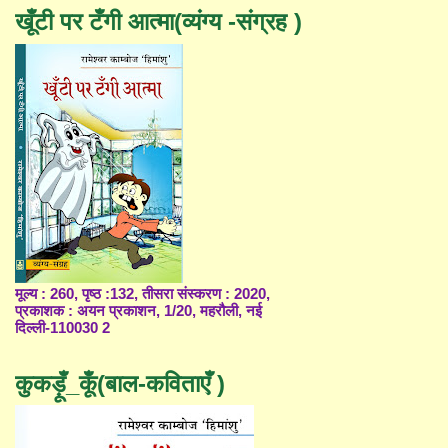
खूँटी पर टँगी आत्मा(व्यंग्य -संग्रह )
मूल्य : 260, पृष्ठ :132, तीसरा संस्करण : 2020,
प्रकाशक : अयन प्रकाशन, 1/20, महरौली, नई
दिल्ली-110030 2
कुकड़ूँ_कूँ(बाल-कविताएँ )