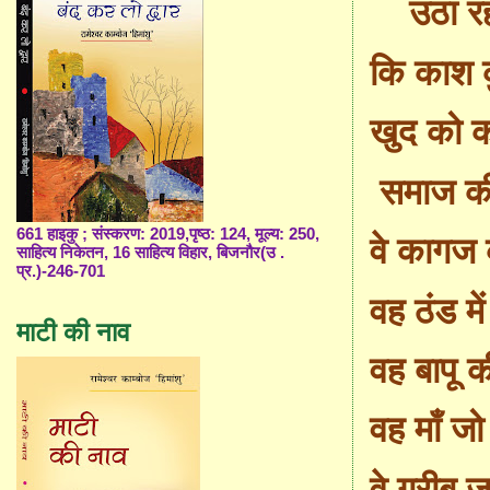
उठा र
कि काश 
खुद को 
समाज क
661 हाइकु ; संस्करण: 2019,पृष्ठ: 124, मूल्य: 250,
वे
कागज क
साहित्य निकेतन, 16 साहित्य विहार, बिजनौर(उ .
प्र.)-246-701
वह
ठंड मे
माटी की नाव
वह
बापू की
वह
माँ
जो 
वे
गरीब जर