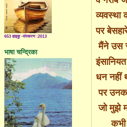
व्यवस्था की
पर बेसहार
653 हाइकु -संस्करण :2013
मैंने उ
भाषा चन्द्रिका
इंसानियत
धन नहीं 
पर उनका
जो मुझे
कभी