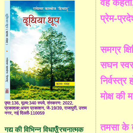
वह
कहती
प्रेम
-
प्रद
समग्र
क्ष
सघन
स्व
निर्वस्त्र
ह
मोक्ष
की
म
पृष्ठ:136, मूल्य:340 रुपये, संस्करण: 2022,
प्रकाशक;अयन प्रकाशन, जे-19/39, राजापुरी, उत्तम
नगर, नई दिल्ली-110059
तमसा
के
गद्य की विभिन्न विधाएँ(रचनात्मक