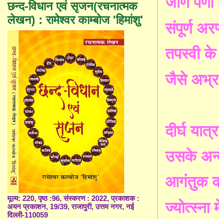
जीर्ण
पर्णों
छन्द-विधान एवं सृजन(रचनात्मक
लेखन) : रामेश्वर काम्बोज 'हिमांशु'
संपूर्ण
अरण
तपस्वी
के
जैसे
अभ्र
दीर्घ
यात्र
उसके
अन्
आगंतुक
मूल्य: 220, पृष्ठ :96, संस्करण : 2022, प्रकाशक :
ज्योत्स्ना
म
अयन प्रकाशन, 19/39, राजापुरी, उत्तम नगर, नई
दिल्ली-110059