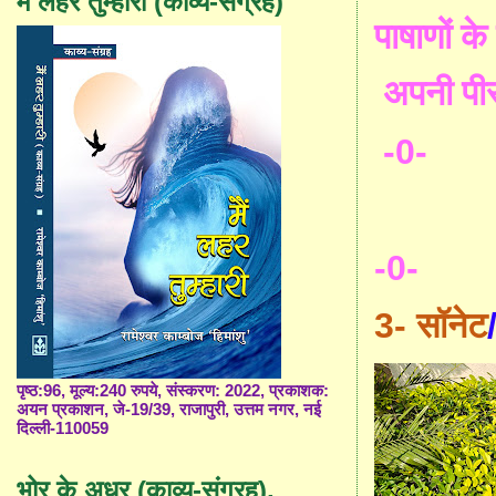
मैं लहर तुम्हारी (काव्य-संग्रह)
पाषाणों क
अपनी पीर
-0-
-0-
3-
सॉनेट
पृष्ठ:96, मूल्य:240 रुपये, संस्करण: 2022, प्रकाशक:
अयन प्रकाशन, जे-19/39, राजापुरी, उत्तम नगर, नई
दिल्ली-110059
भोर के अधर (काव्य-संग्रह),