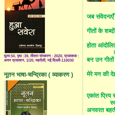
जब संवेदनाए
गीतों के शब्दों
होता आंदोल
मूल्य:50, पृष्ठ :39, तीसरा संस्करण : 2020, प्रकाशक :
बन उन गीतों
अयन प्रकाशन, 1/20, महरौली, नई दिल्ली-110030
मेरे मन की द
नूतन भाषा-चन्द्रिका ( व्याकरण )
एकांत प्रिय
स्
अनवरत बहती