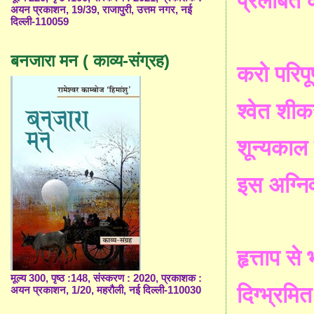
प्रलंबित
अयन प्रकाशन, 19/39, राजापुरी, उत्तम नगर, नई
दिल्ली-110059
बनजारा मन ( काव्य-संग्रह)
करो
परिपूर
श्वेत
शीक
शून्यकाल
इस
अग्निव
हृत्ताप
से
मूल्य 300, पृष्ठ :148, संस्करण : 2020, प्रकाशक :
दिग्भ्रमित
अयन प्रकाशन, 1/20, महरौली, नई दिल्ली-110030