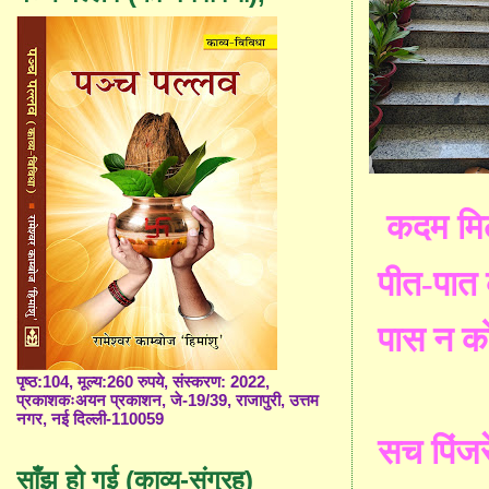
कदम मिल
पीत-पात 
पास न को
पृष्ठ:104, मूल्य:260 रुपये, संस्करण: 2022,
प्रकाशकःअयन प्रकाशन, जे-19/39, राजापुरी, उत्तम
नगर, नई दिल्ली-110059
सच पिंजर
साँझ हो गई (काव्य-संग्रह)