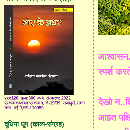
आश्वासन
स्पर्श
करत
पृष्ठ:120, मूल्य:300 रुपये, संस्करण: 2022,
देखो
न
..
श
प्रकाशकःअयन प्रकाशन, जे-19/39, राजापुरी, उत्तम
नगर, नई दिल्ली-110059
आहत
पक्ष
दूधिया धूप (काव्य-संग्रह)