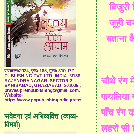
बिजुरी 
जूही चम
बताना कै
संस्करणः2024, पृष्ठः 165, मूल्यः 310, P.P.
PUBLISHING PVT. LTD. INDIA. 3/186
चौथे रंग म
RAJENDRA NAGAR, SECTOR-2,
SAHIBABAD, GHAZIABAD- 201005 ;
pravasiprempublishing@gmail.com,
पायलिया 
Website-
https://www.pppublishingindia.press
पाँच रंग क
संवेदना एवं अभिव्यक्ति (काव्य-
विमर्श)
लहरों सी