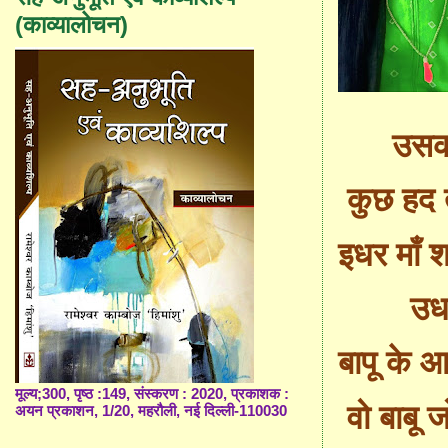
(काव्यालोचन)
उस
कुछ हद 
इधर
माँ
शा
उधर
बापू के 
मूल्य;300, पृष्ठ :149, संस्करण : 2020, प्रकाशक :
वो बाबू 
अयन प्रकाशन, 1/20, महरौली, नई दिल्ली-110030