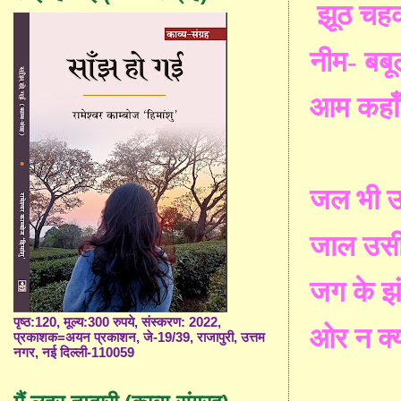
झूठ चह
नीम- बबूल
आम कहाँ स
जल भी उ
जाल उसी 
जग के झ
पृष्ठ:120, मूल्य:300 रुपये, संस्करण: 2022,
ओर न क्यो
प्रकाशक=अयन प्रकाशन, जे-19/39, राजापुरी, उत्तम
नगर, नई दिल्ली-110059