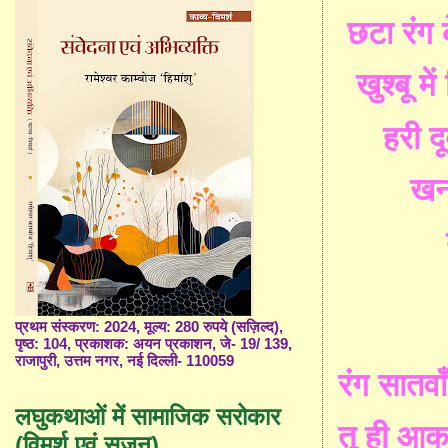
छटा रंग 
खुश्बू म
हरी द
खन
प्रथम संस्करण: 2024, मूल्य: 280 रुपये (सज़िल्द),
पृष्ठ: 104, प्रकाशक: अयन प्रकाशन, जे- 19/ 139,
राजापुरी, उत्तम नगर, नई दिल्ली- 110059
रंग सातवा
लघुकथाओं में सामाजिक सरोकार
तू ही आ
(विमर्श एवं सृजन)