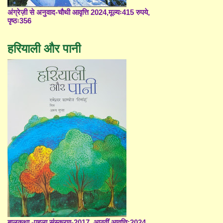
अंग्रेज़ी से अनुवाद-चौथी आवृत्ति 2024,मूल्यः415 रुपये,
पृष्ठः356
हरियाली और पानी
बालकथा -पहला संस्करण-2017, आठवीं आवृत्ति;2024,