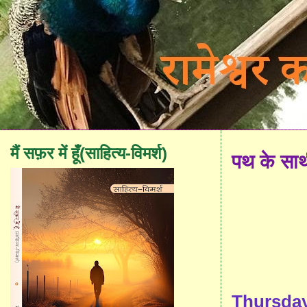
मैं सफ़र में हूँ(साहित्य-विमर्श)
पथ के सा
Thursday