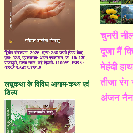
चुनरी नील
दूजा मैं क
द्वितीय संस्करण: 2026, मूल्य: 350 रुपये (पेपर बैक),
पृष्ठ: 136, प्रकाशक: अयन प्रकाशन, जे- 19/ 139,
राजापुरी, उत्तम नगर, नई दिल्ली- 110059, ISBN:
मेहंदी हा
978-93-6423-759-8
तीजा रंग स
लघुकथा के विविध आयाम-कथ्य एवं
शिल्प
अंजन नैन