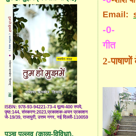
Email:
-0-
गीत
2-
पाषाणों 
ISBN: 978-93-94221-73-4 मूल्यः400 रुपये,
पृष्ठ:144, संस्करण:2023,प्रकाशकःअयन प्रकाशन
जे-19/39, राजापुरी, उत्तम नगर, नई दिल्ली-110059
पञ्च पल्लव (काव्य-विविधा),