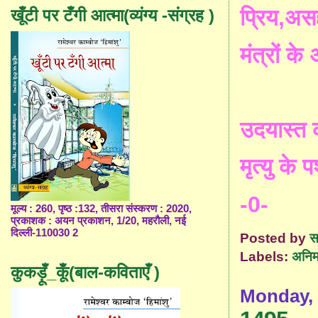
प्रिय
,
असह
खूँटी पर टँगी आत्मा(व्यंग्य -संग्रह )
मंत्रों
के
उदयास्त
मृत्यु
के
पश
-0-
मूल्य : 260, पृष्ठ :132, तीसरा संस्करण : 2020,
प्रकाशक : अयन प्रकाशन, 1/20, महरौली, नई
दिल्ली-110030 2
Posted by
स
Labels:
अनिम
कुकड़ूँ_कूँ(बाल-कविताएँ )
Monday, 