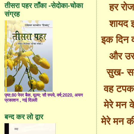
तीसरा पहर ताँका -सेदोका-चोका
हर रोज
संग्रह
शायद 
इक दिन 
और उसक
सुख
-
सम
वह
टपक
पृष्ठ;80 पेपर बैक, मूल्य; सौ रुपये, वर्ष;2020, अयन
प्रकाशन , नई दिल्ली
मेरे मन क
बन्द कर लो द्वार
मेरे मन 