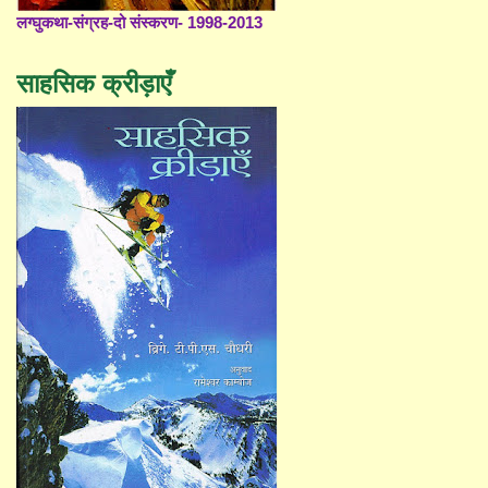
लग्घुकथा-संग्रह-दो संस्करण- 1998-2013
साहसिक क्रीड़ाएँ