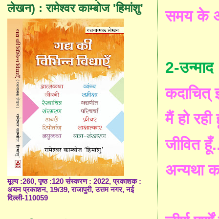
लेखन) : रामेश्वर काम्बोज 'हिमांशु'
समय
के
2-
उन्माद
कदाचित्
मैं
हो
रही
ह
जीवित
हूँ
.
अन्यथा
क
मूल्य :260, पृष्ठ :120 संस्करण : 2022, प्रकाशक :
अयन प्रकाशन, 19/39, राजापुरी, उत्तम नगर, नई
दिल्ली-110059