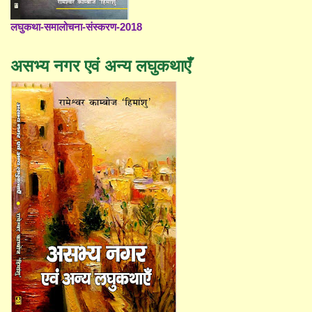
लघुकथा-समालोचना-संस्करण-2018
असभ्य नगर एवं अन्य लघुकथाएँ