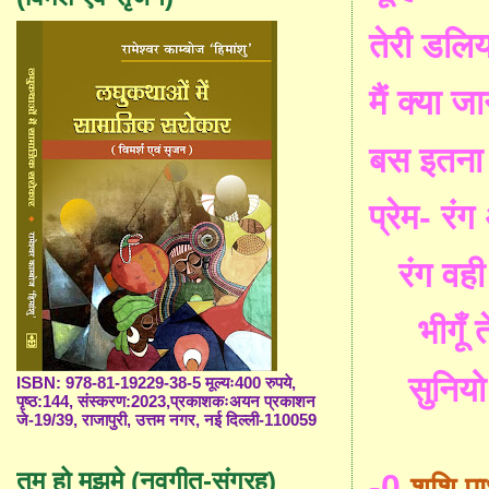
तेरी डलिया
मैं क्या जा
बस इतना ह
प्रेम- र
रंग वह
भीगूँ 
सुनियो
ISBN: 978-81-19229-38-5 मूल्यः400 रुपये,
पृष्ठ:144, संस्करण:2023,प्रकाशकःअयन प्रकाशन
जे-19/39, राजापुरी, उत्तम नगर, नई दिल्ली-110059
तुम हो मुझमे (नवगीत-संग्रह)
-0
-
शशि पा