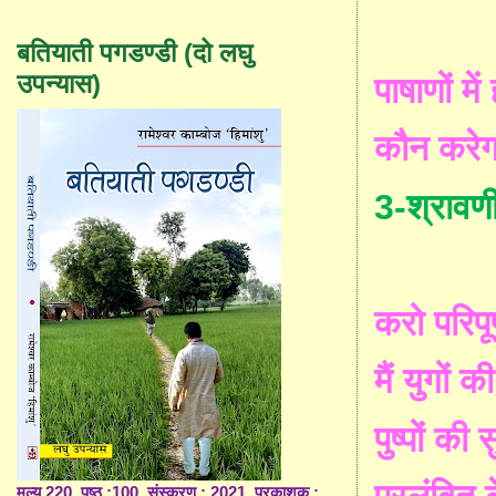
बतियाती पगडण्डी (दो लघु
उपन्यास)
पाषाणों
में
कौन
करेग
3-
श्रावण
करो
परिपूर
मैं
युगों
की
पुष्पों
की
स
मूल्य 220, पृष्ठ :100, संस्करण : 2021, प्रकाशक :