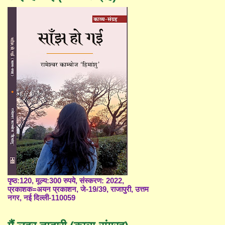
पृष्ठ:120, मूल्य:300 रुपये, संस्करण: 2022,
प्रकाशक=अयन प्रकाशन, जे-19/39, राजापुरी, उत्तम
नगर, नई दिल्ली-110059