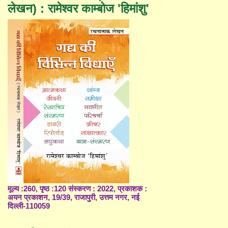
लेखन) : रामेश्वर काम्बोज 'हिमांशु'
मूल्य :260, पृष्ठ :120 संस्करण : 2022, प्रकाशक :
अयन प्रकाशन, 19/39, राजापुरी, उत्तम नगर, नई
दिल्ली-110059