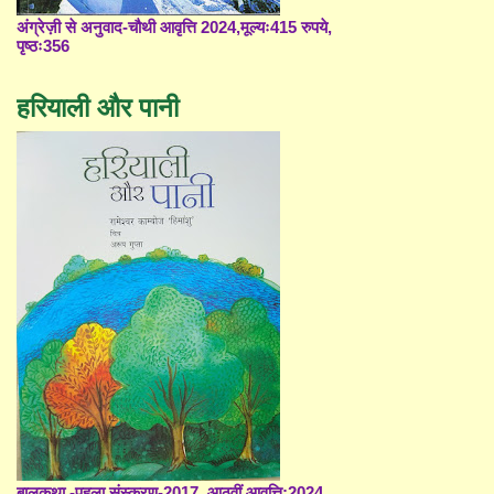
अंग्रेज़ी से अनुवाद-चौथी आवृत्ति 2024,मूल्यः415 रुपये,
पृष्ठः356
हरियाली और पानी
बालकथा -पहला संस्करण-2017, आठवीं आवृत्ति;2024,