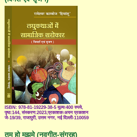
ISBN: 978-81-19229-38-5 मूल्यः400 रुपये,
पृष्ठ:144, संस्करण:2023,प्रकाशकःअयन प्रकाशन
जे-19/39, राजापुरी, उत्तम नगर, नई दिल्ली-110059
तुम हो मुझमे (नवगीत-संग्रह)