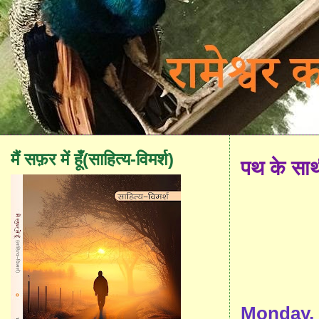
मैं सफ़र में हूँ(साहित्य-विमर्श)
पथ के सा
Monday, 