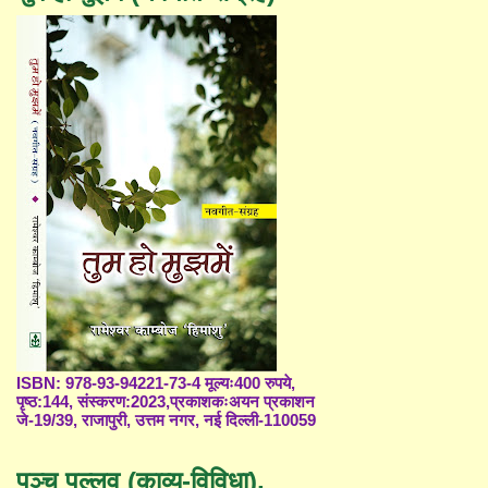
ISBN: 978-93-94221-73-4 मूल्यः400 रुपये,
पृष्ठ:144, संस्करण:2023,प्रकाशकःअयन प्रकाशन
जे-19/39, राजापुरी, उत्तम नगर, नई दिल्ली-110059
पञ्च पल्लव (काव्य-विविधा),