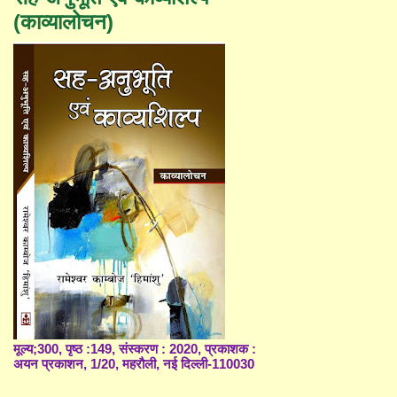
(काव्यालोचन)
मूल्य;300, पृष्ठ :149, संस्करण : 2020, प्रकाशक :
अयन प्रकाशन, 1/20, महरौली, नई दिल्ली-110030