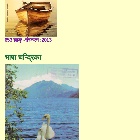
653 हाइकु -संस्करण :2013
भाषा चन्द्रिका