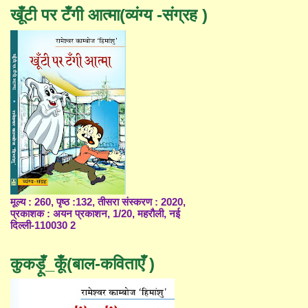
खूँटी पर टँगी आत्मा(व्यंग्य -संग्रह )
मूल्य : 260, पृष्ठ :132, तीसरा संस्करण : 2020,
प्रकाशक : अयन प्रकाशन, 1/20, महरौली, नई
दिल्ली-110030 2
कुकड़ूँ_कूँ(बाल-कविताएँ )