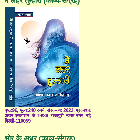
मैं लहर तुम्हारी (काव्य-संग्रह)
पृष्ठ:96, मूल्य:240 रुपये, संस्करण: 2022, प्रकाशक:
अयन प्रकाशन, जे-19/39, राजापुरी, उत्तम नगर, नई
दिल्ली-110059
भोर के अधर (काव्य-संग्रह),