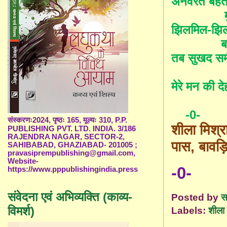
अनवरत बहती
झिलमिल-झिलम
ब
तब सुखद सम
मेरे मन की दे
-0-
संस्करणः2024, पृष्ठः 165, मूल्यः 310, P.P.
शीला मिश्र
PUBLISHING PVT. LTD. INDIA. 3/186
RAJENDRA NAGAR, SECTOR-2,
पास
,
बावड़
SAHIBABAD, GHAZIABAD- 201005 ;
pravasiprempublishing@gmail.com,
Website-
-0-
https://www.pppublishingindia.press
संवेदना एवं अभिव्यक्ति (काव्य-
Posted by
स
विमर्श)
Labels:
शीला 