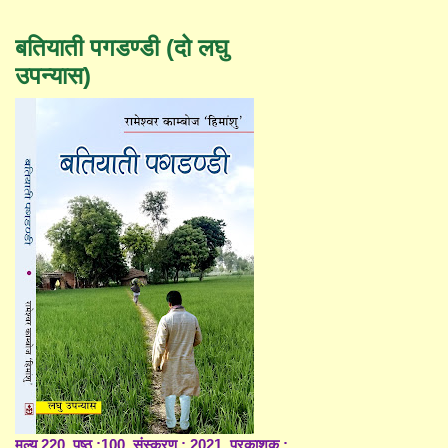
बतियाती पगडण्डी (दो लघु
उपन्यास)
मूल्य 220, पृष्ठ :100, संस्करण : 2021, प्रकाशक :