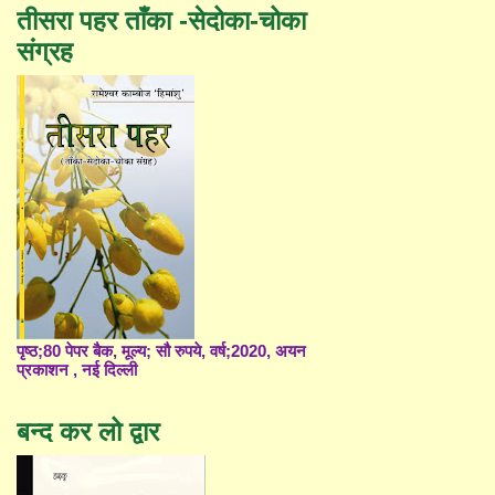
तीसरा पहर ताँका -सेदोका-चोका
संग्रह
पृष्ठ;80 पेपर बैक, मूल्य; सौ रुपये, वर्ष;2020, अयन
प्रकाशन , नई दिल्ली
बन्द कर लो द्वार