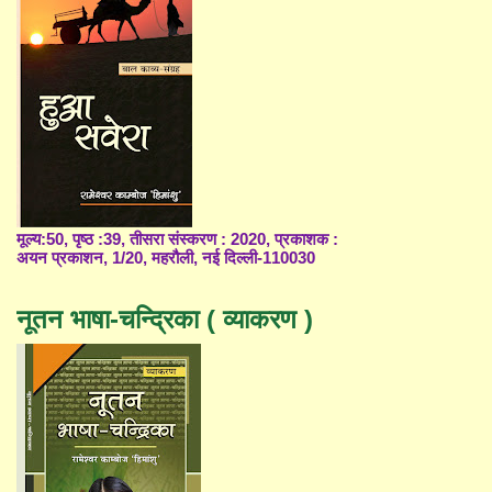
मूल्य:50, पृष्ठ :39, तीसरा संस्करण : 2020, प्रकाशक :
अयन प्रकाशन, 1/20, महरौली, नई दिल्ली-110030
नूतन भाषा-चन्द्रिका ( व्याकरण )