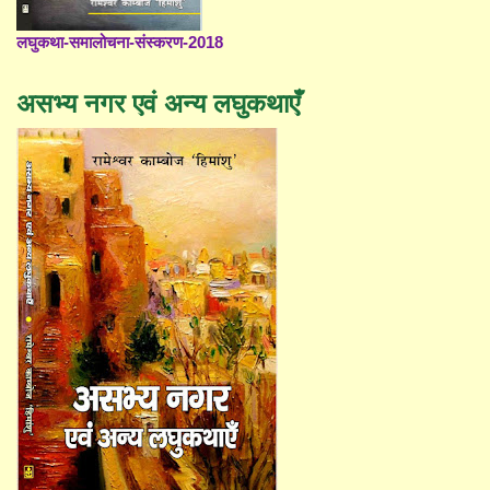
लघुकथा-समालोचना-संस्करण-2018
असभ्य नगर एवं अन्य लघुकथाएँ