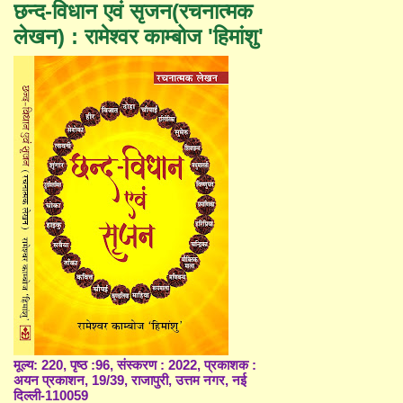
छन्द-विधान एवं सृजन(रचनात्मक
लेखन) : रामेश्वर काम्बोज 'हिमांशु'
मूल्य: 220, पृष्ठ :96, संस्करण : 2022, प्रकाशक :
अयन प्रकाशन, 19/39, राजापुरी, उत्तम नगर, नई
दिल्ली-110059