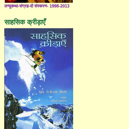
लग्घुकथा-संग्रह-दो संस्करण- 1998-2013
साहसिक क्रीड़ाएँ