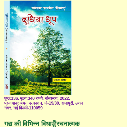
पृष्ठ:136, मूल्य:340 रुपये, संस्करण: 2022,
प्रकाशक;अयन प्रकाशन, जे-19/39, राजापुरी, उत्तम
नगर, नई दिल्ली-110059
गद्य की विभिन्न विधाएँ(रचनात्मक