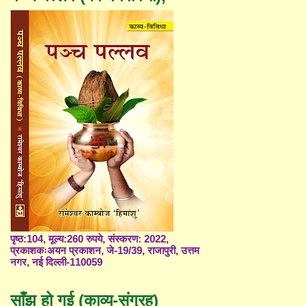
पृष्ठ:104, मूल्य:260 रुपये, संस्करण: 2022,
प्रकाशकःअयन प्रकाशन, जे-19/39, राजापुरी, उत्तम
नगर, नई दिल्ली-110059
साँझ हो गई (काव्य-संग्रह)