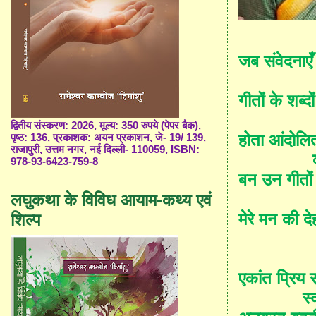
जब संवेदनाए
गीतों के शब्दों
द्वितीय संस्करण: 2026, मूल्य: 350 रुपये (पेपर बैक),
होता आंदोल
पृष्ठ: 136, प्रकाशक: अयन प्रकाशन, जे- 19/ 139,
राजापुरी, उत्तम नगर, नई दिल्ली- 110059, ISBN:
978-93-6423-759-8
बन उन गीतों
लघुकथा के विविध आयाम-कथ्य एवं
मेरे मन की द
शिल्प
एकांत प्रिय
स्