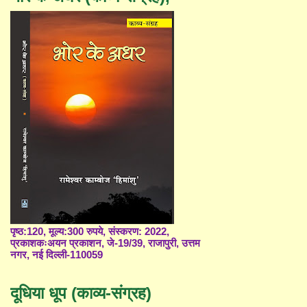
पृष्ठ:120, मूल्य:300 रुपये, संस्करण: 2022,
प्रकाशकःअयन प्रकाशन, जे-19/39, राजापुरी, उत्तम
नगर, नई दिल्ली-110059
दूधिया धूप (काव्य-संग्रह)