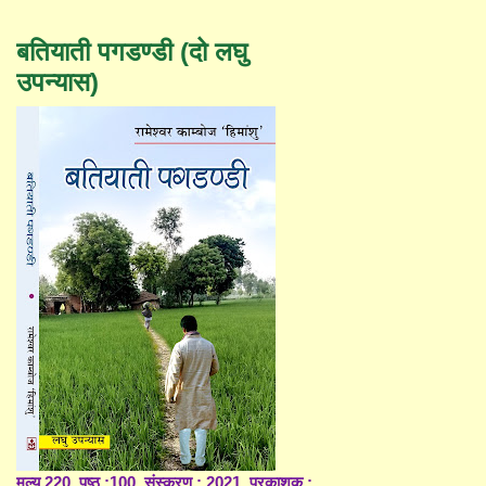
बतियाती पगडण्डी (दो लघु
उपन्यास)
मूल्य 220, पृष्ठ :100, संस्करण : 2021, प्रकाशक :