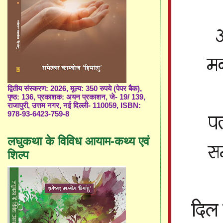
द्वितीय संस्करण: 2026, मूल्य: 350 रुपये (पेपर बैक),
पृष्ठ: 136, प्रकाशक: अयन प्रकाशन, जे- 19/ 139,
राजापुरी, उत्तम नगर, नई दिल्ली- 110059, ISBN:
978-93-6423-759-8
लघुकथा के विविध आयाम-कथ्य एवं
शिल्प