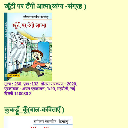
खूँटी पर टँगी आत्मा(व्यंग्य -संग्रह )
मूल्य : 260, पृष्ठ :132, तीसरा संस्करण : 2020,
प्रकाशक : अयन प्रकाशन, 1/20, महरौली, नई
दिल्ली-110030 2
कुकड़ूँ_कूँ(बाल-कविताएँ )