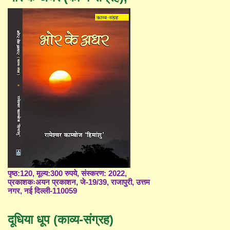
पृष्ठ:120, मूल्य:300 रुपये, संस्करण: 2022,
प्रकाशकःअयन प्रकाशन, जे-19/39, राजापुरी, उत्तम
नगर, नई दिल्ली-110059
दूधिया धूप (काव्य-संग्रह)