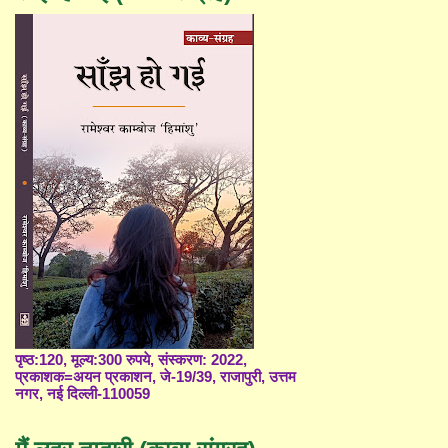
पृष्ठ:120, मूल्य:300 रुपये, संस्करण: 2022,
प्रकाशक=अयन प्रकाशन, जे-19/39, राजापुरी, उत्तम
नगर, नई दिल्ली-110059