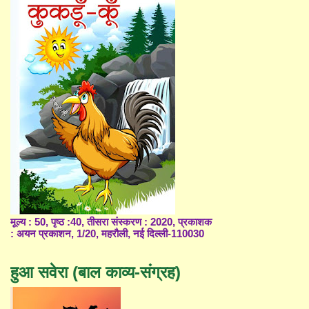
मूल्य : 50, पृष्ठ :40, तीसरा संस्करण : 2020, प्रकाशक
: अयन प्रकाशन, 1/20, महरौली, नई दिल्ली-110030
हुआ सवेरा (बाल काव्य-संग्रह)