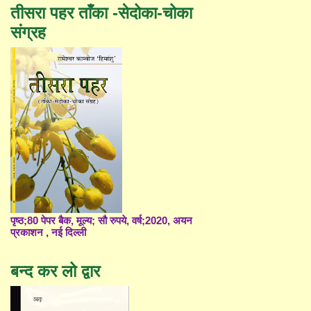
तीसरा पहर ताँका -सेदोका-चोका
संग्रह
पृष्ठ;80 पेपर बैक, मूल्य; सौ रुपये, वर्ष;2020, अयन
प्रकाशन , नई दिल्ली
बन्द कर लो द्वार