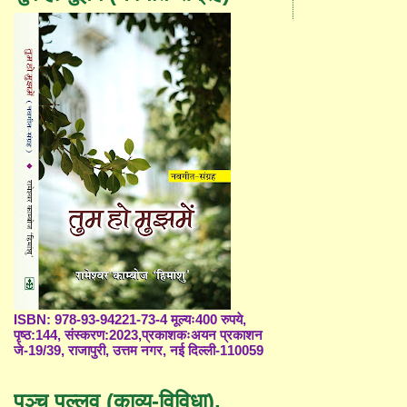
ISBN: 978-93-94221-73-4 मूल्यः400 रुपये,
पृष्ठ:144, संस्करण:2023,प्रकाशकःअयन प्रकाशन
जे-19/39, राजापुरी, उत्तम नगर, नई दिल्ली-110059
पञ्च पल्लव (काव्य-विविधा),