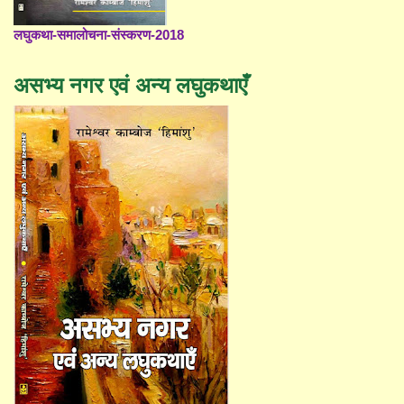
लघुकथा-समालोचना-संस्करण-2018
असभ्य नगर एवं अन्य लघुकथाएँ