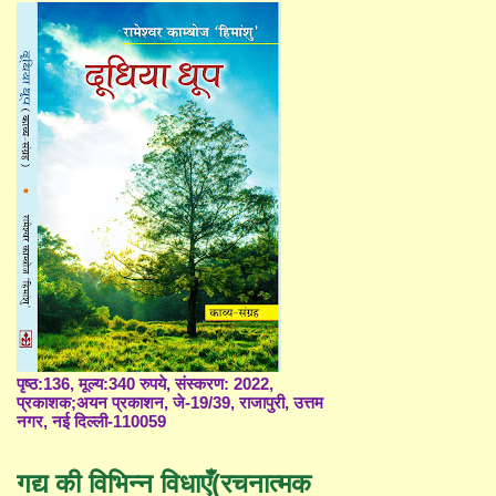
पृष्ठ:136, मूल्य:340 रुपये, संस्करण: 2022,
प्रकाशक;अयन प्रकाशन, जे-19/39, राजापुरी, उत्तम
नगर, नई दिल्ली-110059
गद्य की विभिन्न विधाएँ(रचनात्मक