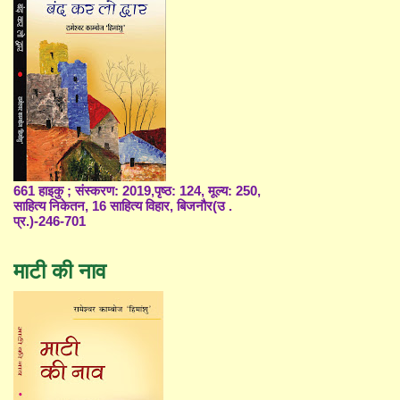
661 हाइकु ; संस्करण: 2019,पृष्ठ: 124, मूल्य: 250,
साहित्य निकेतन, 16 साहित्य विहार, बिजनौर(उ .
प्र.)-246-701
माटी की नाव