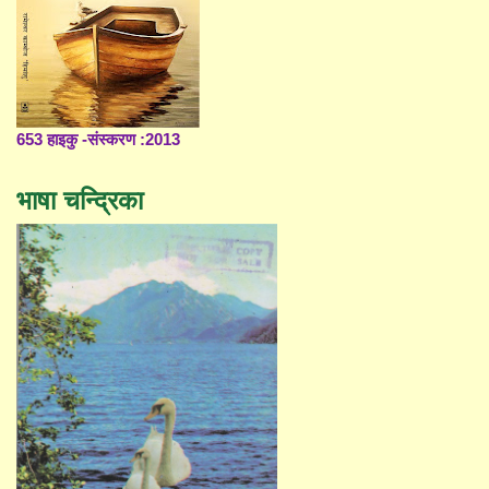
653 हाइकु -संस्करण :2013
भाषा चन्द्रिका