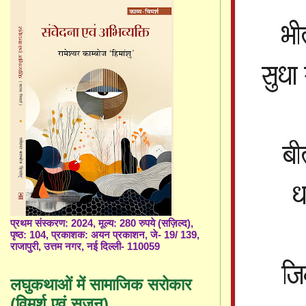
प्रथम संस्करण: 2024, मूल्य: 280 रुपये (सज़िल्द),
पृष्ठ: 104, प्रकाशक: अयन प्रकाशन, जे- 19/ 139,
राजापुरी, उत्तम नगर, नई दिल्ली- 110059
लघुकथाओं में सामाजिक सरोकार
(विमर्श एवं सृजन)