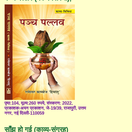
पृष्ठ:104, मूल्य:260 रुपये, संस्करण: 2022,
प्रकाशकःअयन प्रकाशन, जे-19/39, राजापुरी, उत्तम
नगर, नई दिल्ली-110059
साँझ हो गई (काव्य-संग्रह)