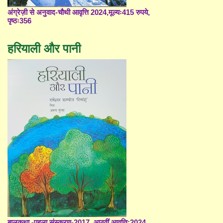
अंग्रेज़ी से अनुवाद-चौथी आवृत्ति 2024,मूल्यः415 रुपये,
पृष्ठः356
हरियाली और पानी
बालकथा -पहला संस्करण-2017, आठवीं आवृत्ति;2024,