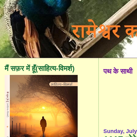
मैं सफ़र में हूँ(साहित्य-विमर्श)
पथ के साथी
Sunday, July