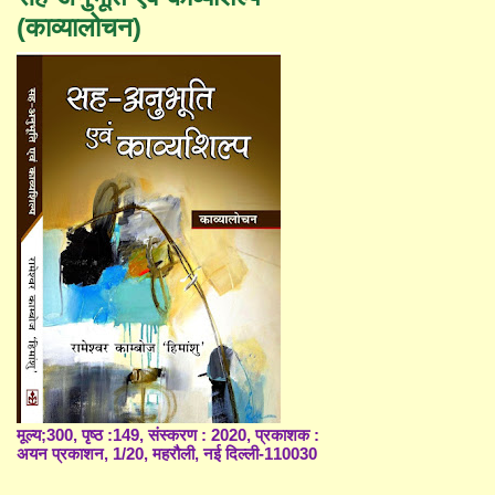
(काव्यालोचन)
मूल्य;300, पृष्ठ :149, संस्करण : 2020, प्रकाशक :
अयन प्रकाशन, 1/20, महरौली, नई दिल्ली-110030