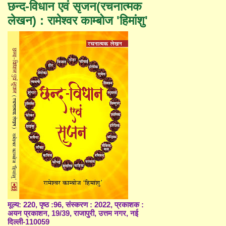
छन्द-विधान एवं सृजन(रचनात्मक
लेखन) : रामेश्वर काम्बोज 'हिमांशु'
मूल्य: 220, पृष्ठ :96, संस्करण : 2022, प्रकाशक :
अयन प्रकाशन, 19/39, राजापुरी, उत्तम नगर, नई
दिल्ली-110059