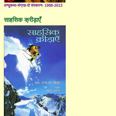
लग्घुकथा-संग्रह-दो संस्करण- 1998-2013
साहसिक क्रीड़ाएँ