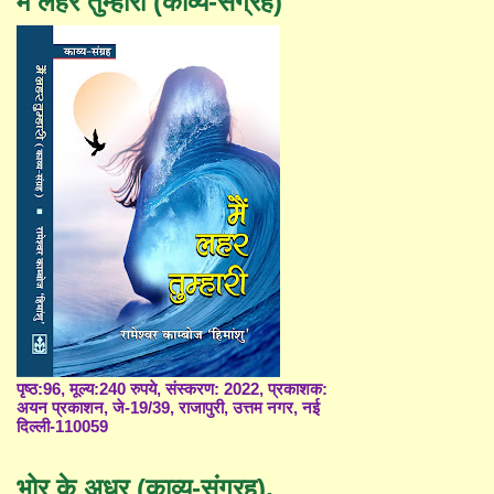
मैं लहर तुम्हारी (काव्य-संग्रह)
पृष्ठ:96, मूल्य:240 रुपये, संस्करण: 2022, प्रकाशक:
अयन प्रकाशन, जे-19/39, राजापुरी, उत्तम नगर, नई
दिल्ली-110059
भोर के अधर (काव्य-संग्रह),