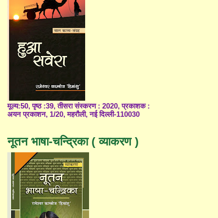
मूल्य:50, पृष्ठ :39, तीसरा संस्करण : 2020, प्रकाशक :
अयन प्रकाशन, 1/20, महरौली, नई दिल्ली-110030
नूतन भाषा-चन्द्रिका ( व्याकरण )