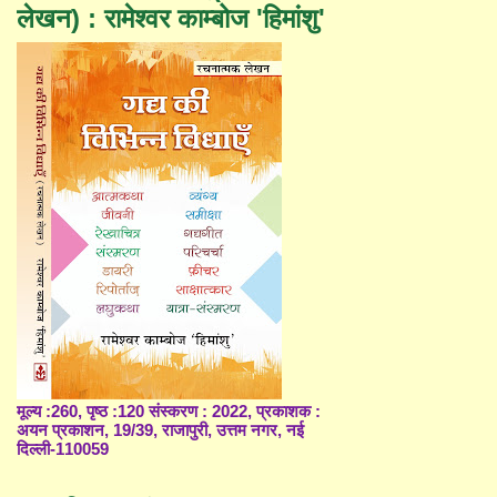
लेखन) : रामेश्वर काम्बोज 'हिमांशु'
मूल्य :260, पृष्ठ :120 संस्करण : 2022, प्रकाशक :
अयन प्रकाशन, 19/39, राजापुरी, उत्तम नगर, नई
दिल्ली-110059