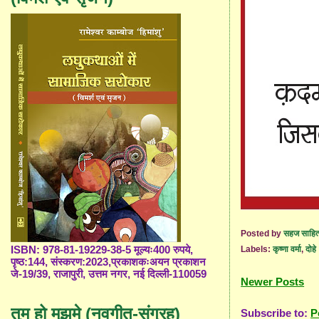
Posted by
सहज साहित
ISBN: 978-81-19229-38-5 मूल्यः400 रुपये,
Labels:
कृष्णा वर्मा
,
दोहे
पृष्ठ:144, संस्करण:2023,प्रकाशकःअयन प्रकाशन
जे-19/39, राजापुरी, उत्तम नगर, नई दिल्ली-110059
Newer Posts
तुम हो मुझमे (नवगीत-संग्रह)
Subscribe to:
P