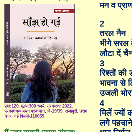
मन व प्रा
2
तरल नैन
भीगे सरल 
लौटा दें चै
3
रिश्तों की 
भावना से 
उजली भोर
4
पृष्ठ:120, मूल्य:300 रुपये, संस्करण: 2022,
मिलें ज्यों
प्रकाशक=अयन प्रकाशन, जे-19/39, राजापुरी, उत्तम
नगर, नई दिल्ली-110059
लगे पहचाने