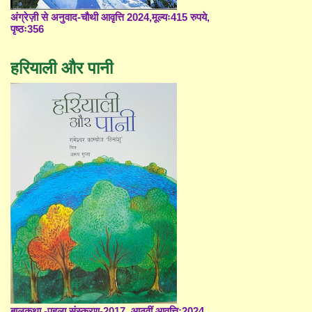
अंग्रेज़ी से अनुवाद-चौथी आवृत्ति 2024,मूल्यः415 रुपये,
पृष्ठः356
हरियाली और पानी
बालकथा -पहला संस्करण-2017, आठवीं आवृत्ति;2024,