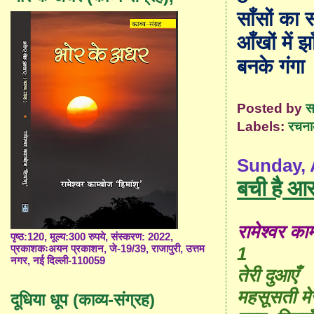
साँसों का
आँखों में झ
बनके गंगा
Posted by
स
Labels:
रचना
Sunday, A
बची है आ
रामेश्वर काम
पृष्ठ:120, मूल्य:300 रुपये, संस्करण: 2022,
1
प्रकाशकःअयन प्रकाशन, जे-19/39, राजापुरी, उत्तम
नगर, नई दिल्ली-110059
तेरी दुआएँ
महसूसती मे
दूधिया धूप (काव्य-संग्रह)