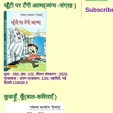
खूँटी पर टँगी आत्मा(व्यंग्य -संग्रह )
Subscrib
मूल्य : 260, पृष्ठ :132, तीसरा संस्करण : 2020,
प्रकाशक : अयन प्रकाशन, 1/20, महरौली, नई
दिल्ली-110030 2
कुकड़ूँ_कूँ(बाल-कविताएँ )