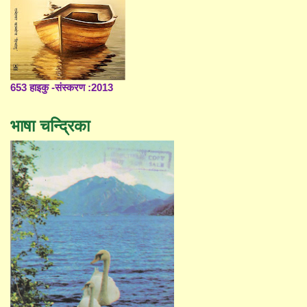
653 हाइकु -संस्करण :2013
भाषा चन्द्रिका