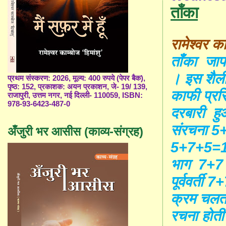
ताँका
रामेश्वर का
ताँका जापा
। इस शैली 
प्रथम संस्करण: 2026, मूल्य: 400 रुपये (पेपर बैक),
पृष्ठ: 152, प्रकाशक: अयन प्रकाशन, जे- 19/ 139,
काफी प्रस
राजापुरी, उत्तम नगर, नई दिल्ली- 110059, ISBN:
978-93-6423-487-0
दरबारी हु
संरचना 5
अँजुरी भर आसीस (काव्य-संग्रह)
5+7+5=17
भाग 7+
पूर्ववर्ती
7
क्रम चलत
रचना होती