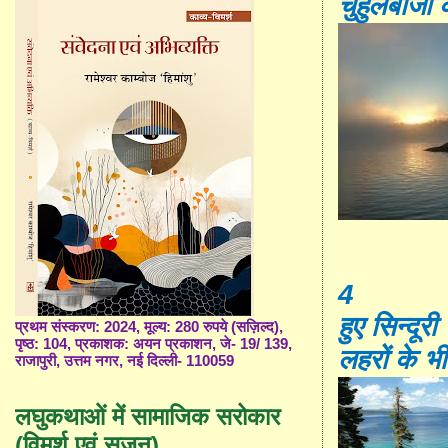
चुहुलबाजी क
4
हुए सिन्दूरी
प्रथम संस्करण: 2024, मूल्य: 280 रुपये (सज़िल्द),
पृष्ठ: 104, प्रकाशक: अयन प्रकाशन, जे- 19/ 139,
लहरों के भ
राजापुरी, उत्तम नगर, नई दिल्ली- 110059
लघुकथाओं में सामाजिक सरोकार
(विमर्श एवं सृजन)