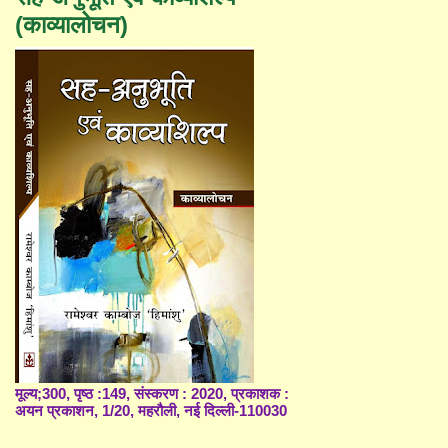
(काव्यालोचन)
मूल्य;300, पृष्ठ :149, संस्करण : 2020, प्रकाशक :
अयन प्रकाशन, 1/20, महरौली, नई दिल्ली-110030