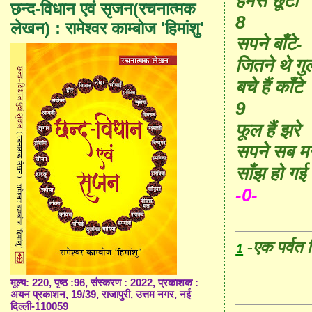
हमसे छूटा
छन्द-विधान एवं सृजन(रचनात्मक
8
लेखन) : रामेश्वर काम्बोज 'हिमांशु'
सपने बाँटे-
जितने थे गु
बचे हैं काँटे
9
फूल हैं झरे
सपने सब मर
साँझ हो गई
-0-
-
एक पर्वत 
1
मूल्य: 220, पृष्ठ :96, संस्करण : 2022, प्रकाशक :
अयन प्रकाशन, 19/39, राजापुरी, उत्तम नगर, नई
दिल्ली-110059