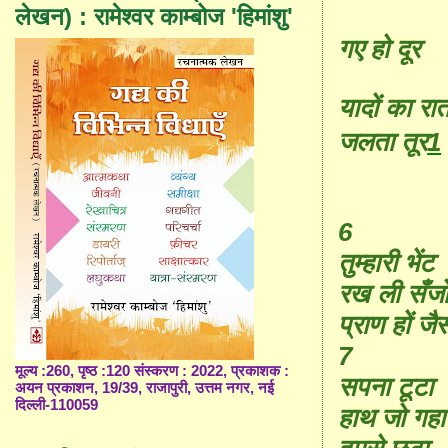
लेखन) : रामेश्वर काम्बोज 'हिमांशु'
गए हो दूर
यादों का रा
जलता तूर
1
6
तुम्हारी भेंट
रख ली सँज
प्राण हों जैस
7
मूल्य :260, पृष्ठ :120 संस्करण : 2022, प्रकाशक :
सपना टूटा
अयन प्रकाशन, 19/39, राजापुरी, उत्तम नगर, नई
दिल्ली-110059
हाथ जो गहा