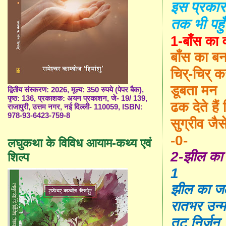
इस प्रका
तक भी पहु
1-बाँस का 
बाँस का ब
चिर्-चिर् 
डूबता मन
द्वितीय संस्करण: 2026, मूल्य: 350 रुपये (पेपर बैक),
पृष्ठ: 136, प्रकाशक: अयन प्रकाशन, जे- 19/ 139,
ढक देते हैं
राजापुरी, उत्तम नगर, नई दिल्ली- 110059, ISBN:
978-93-6423-759-8
सुग्रीव ज
-0-
लघुकथा के विविध आयाम-कथ्य एवं
2-
झील का
शिल्प
1
झील का ज
रातभर उन्
तट निर्जन