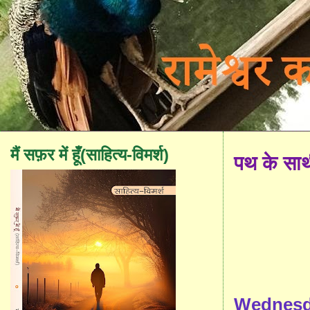
मैं सफ़र में हूँ(साहित्य-विमर्श)
पथ के सा
Wednesda