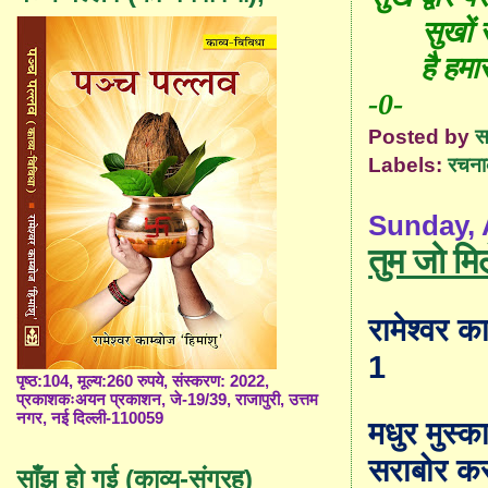
सुखों 
है हम
-0-
Posted by
स
Labels:
रचना
Sunday, A
तुम जो मि
रामेश्वर का
1
पृष्ठ:104, मूल्य:260 रुपये, संस्करण: 2022,
प्रकाशकःअयन प्रकाशन, जे-19/39, राजापुरी, उत्तम
नगर, नई दिल्ली-110059
मधुर मुस्क
सराबोर कर
साँझ हो गई (काव्य-संग्रह)