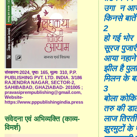
उगा न आज
किनसे बातें 
2
हो गई भोर
सूरज पुजार
आया नहाने
झील है पु
संस्करणः2024, पृष्ठः 165, मूल्यः 310, P.P.
मिलन के बह
PUBLISHING PVT. LTD. INDIA. 3/186
RAJENDRA NAGAR, SECTOR-2,
3
SAHIBABAD, GHAZIABAD- 201005 ;
pravasiprempublishing@gmail.com,
बोला कोक
Website-
https://www.pppublishingindia.press
तरु की डा
लाज तिरती
संवेदना एवं अभिव्यक्ति (काव्य-
विमर्श)
झुरमुटों के