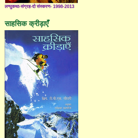
लग्घुकथा-संग्रह-दो संस्करण- 1998-2013
साहसिक क्रीड़ाएँ