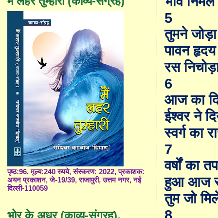
भाव निर्मल
मैं लहर तुम्हारी (काव्य-संग्रह)
5
तुमने जोड़ा
पावन हृदय
रस निचोड़
6
आज का द
ईश्वर ने दि
स्वर्ग का र
7
वर्षों का त
पृष्ठ:96, मूल्य:240 रुपये, संस्करण: 2022, प्रकाशक:
हुआ आज
अयन प्रकाशन, जे-19/39, राजापुरी, उत्तम नगर, नई
दिल्ली-110059
तुम जो मिल
8
भोर के अधर (काव्य-संग्रह),