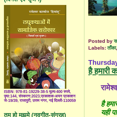
Posted by
स
Labels:
ताँका
Thursday,
है हमारी 
रामेश्
ISBN: 978-81-19229-38-5 मूल्यः400 रुपये,
पृष्ठ:144, संस्करण:2023,प्रकाशकःअयन प्रकाशन
जे-19/39, राजापुरी, उत्तम नगर, नई दिल्ली-110059
है हमा
यही प
तुम हो मुझमे (नवगीत-संग्रह)