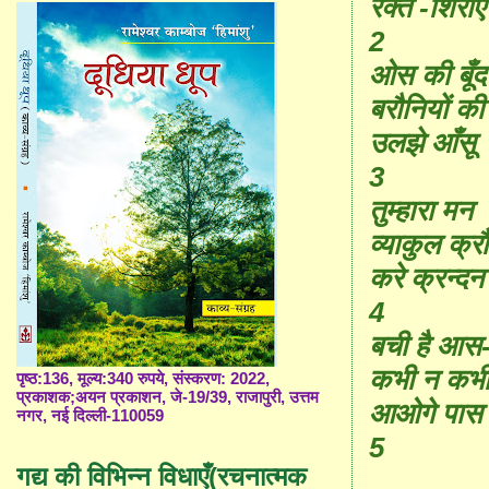
रक्त -शिराएँ
2
ओस की बूँद
बरौनियों क
उलझे आँसू
3
तुम्हारा मन
व्याकुल क्र
करे क्रन्दन
4
बची है आस
कभी न कभी
पृष्ठ:136, मूल्य:340 रुपये, संस्करण: 2022,
प्रकाशक;अयन प्रकाशन, जे-19/39, राजापुरी, उत्तम
आओगे पास
नगर, नई दिल्ली-110059
5
गद्य की विभिन्न विधाएँ(रचनात्मक