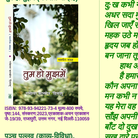
दु:ख कभी 
अधर सदा मु
खिल जाएँ 
महक उठे म
हृदय जब हो 
बन जाना तू
हाथ 
है हम
कौन अपना 
मन कभी न 
यह मेरा वह 
ISBN: 978-93-94221-73-4 मूल्यः400 रुपये,
पृष्ठ:144, संस्करण:2023,प्रकाशकःअयन प्रकाशन
साँझ अपनी 
जे-19/39, राजापुरी, उत्तम नगर, नई दिल्ली-110059
बाँट दो दु
पञ्च पल्लव (काव्य-विविधा),
सुख द्वारे प