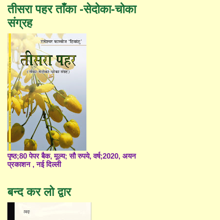
तीसरा पहर ताँका -सेदोका-चोका
संग्रह
पृष्ठ;80 पेपर बैक, मूल्य; सौ रुपये, वर्ष;2020, अयन
प्रकाशन , नई दिल्ली
बन्द कर लो द्वार