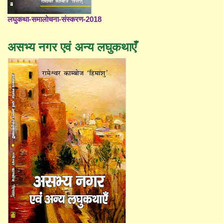
लघुकथा-समालोचना-संस्करण-2018
असभ्य नगर एवं अन्य लघुकथाएँ