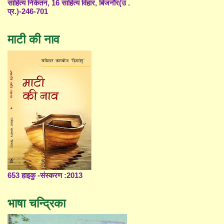
साहित्य निकेतन, 16 साहित्य विहार, बिजनौर(उ .
प्र.)-246-701
माटी की नाव
653 हाइकु -संस्करण :2013
भाषा चन्द्रिका