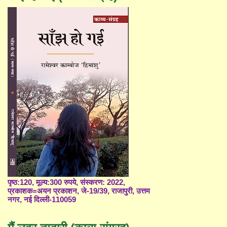
पृष्ठ:120, मूल्य:300 रुपये, संस्करण: 2022,
प्रकाशक=अयन प्रकाशन, जे-19/39, राजापुरी, उत्तम
नगर, नई दिल्ली-110059