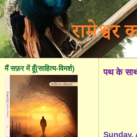
मैं सफ़र में हूँ(साहित्य-विमर्श)
पथ के सा
Sunday, 