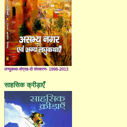
लग्घुकथा-संग्रह-दो संस्करण- 1998-2013
साहसिक क्रीड़ाएँ