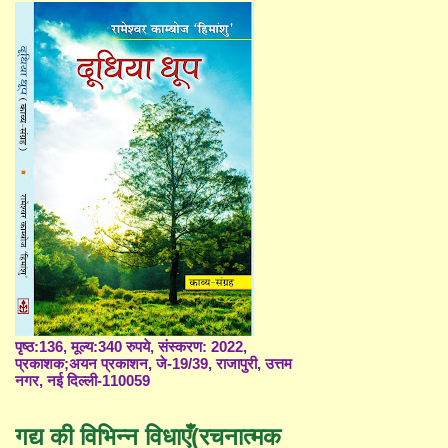
पृष्ठ:136, मूल्य:340 रुपये, संस्करण: 2022,
प्रकाशक;अयन प्रकाशन, जे-19/39, राजापुरी, उत्तम
नगर, नई दिल्ली-110059
गद्य की विभिन्न विधाएँ(रचनात्मक