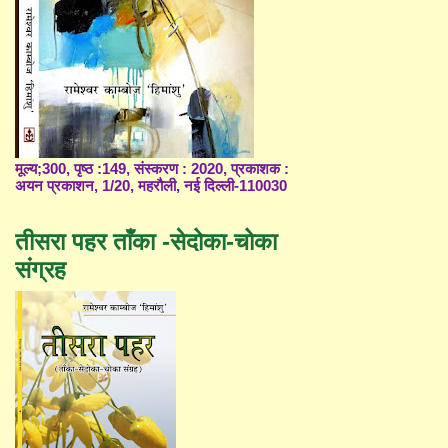
मूल्य;300, पृष्ठ :149, संस्करण : 2020, प्रकाशक :
अयन प्रकाशन, 1/20, महरौली, नई दिल्ली-110030
तीसरा पहर ताँका -सेदोका-चोका
संग्रह