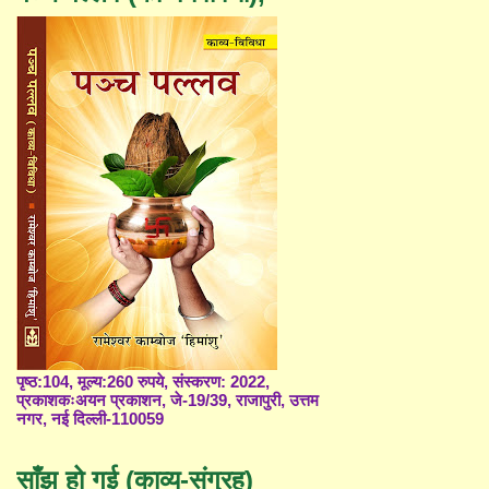
पृष्ठ:104, मूल्य:260 रुपये, संस्करण: 2022,
प्रकाशकःअयन प्रकाशन, जे-19/39, राजापुरी, उत्तम
नगर, नई दिल्ली-110059
साँझ हो गई (काव्य-संग्रह)