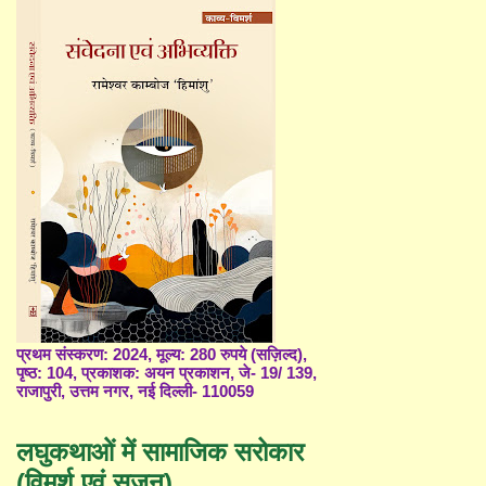
प्रथम संस्करण: 2024, मूल्य: 280 रुपये (सज़िल्द),
पृष्ठ: 104, प्रकाशक: अयन प्रकाशन, जे- 19/ 139,
राजापुरी, उत्तम नगर, नई दिल्ली- 110059
लघुकथाओं में सामाजिक सरोकार
(विमर्श एवं सृजन)