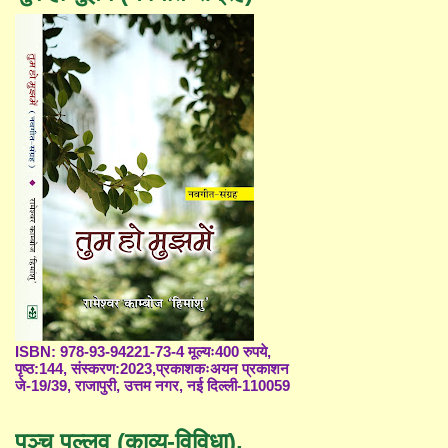
ISBN: 978-93-94221-73-4 मूल्यः400 रुपये,
पृष्ठ:144, संस्करण:2023,प्रकाशकःअयन प्रकाशन
जे-19/39, राजापुरी, उत्तम नगर, नई दिल्ली-110059
पञ्च पल्लव (काव्य-विविधा),