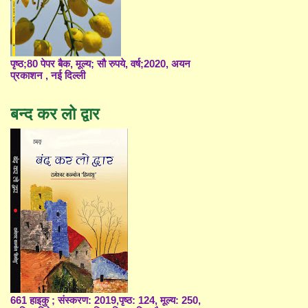
पृष्ठ;80 पेपर बैक, मूल्य; सौ रुपये, वर्ष;2020, अयन
प्रकाशन , नई दिल्ली
बन्द कर लो द्वार
661 हाइकु ; संस्करण: 2019,पृष्ठ: 124, मूल्य: 250,