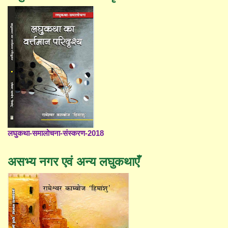
लघुकथा-समालोचना-संस्करण-2018
असभ्य नगर एवं अन्य लघुकथाएँ