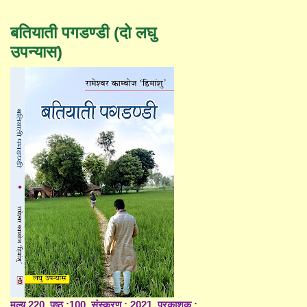
बतियाती पगडण्डी (दो लघु
उपन्यास)
मूल्य 220, पृष्ठ :100, संस्करण : 2021, प्रकाशक :