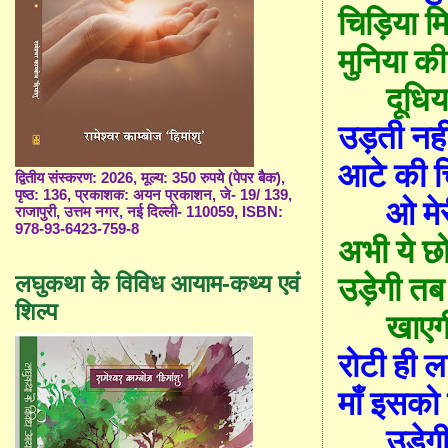
चिड़िया म
मुनिया क
दूधिय
उड़ती
नही
आटे की च
द्वितीय संस्करण: 2026, मूल्य: 350 रुपये (पेपर बैक),
पृष्ठ: 136, प्रकाशक: अयन प्रकाशन, जे- 19/ 139,
ओ मेर
राजापुरी, उत्तम नगर, नई दिल्ली- 110059, ISBN:
978-93-6423-759-8
अभी ये छ
लघुकथा के विविध आयाम-कथ्य एवं
उड़ेगी त
शिल्प
खाएग
रोटी ही 
माँ इसक
उड़ेगी