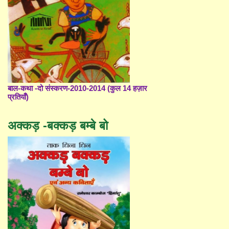
बाल-कथा -दो संस्करण-2010-2014 (कुल 14 हज़ार
प्रतियाँ)
अक्कड़ -बक्कड़ बम्बे बो