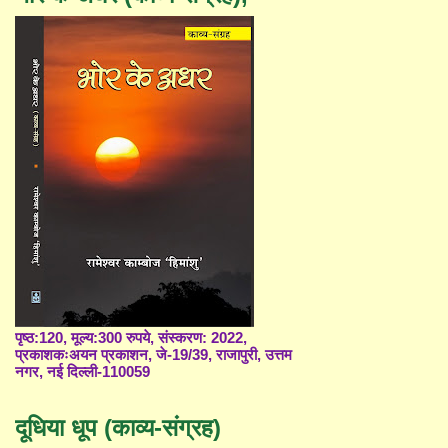
पृष्ठ:120, मूल्य:300 रुपये, संस्करण: 2022,
प्रकाशकःअयन प्रकाशन, जे-19/39, राजापुरी, उत्तम
नगर, नई दिल्ली-110059
दूधिया धूप (काव्य-संग्रह)