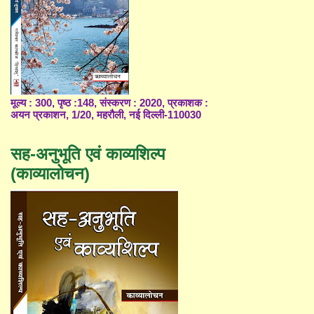
मूल्य : 300, पृष्ठ :148, संस्करण : 2020, प्रकाशक :
अयन प्रकाशन, 1/20, महरौली, नई दिल्ली-110030
सह-अनुभूति एवं काव्यशिल्प
(काव्यालोचन)