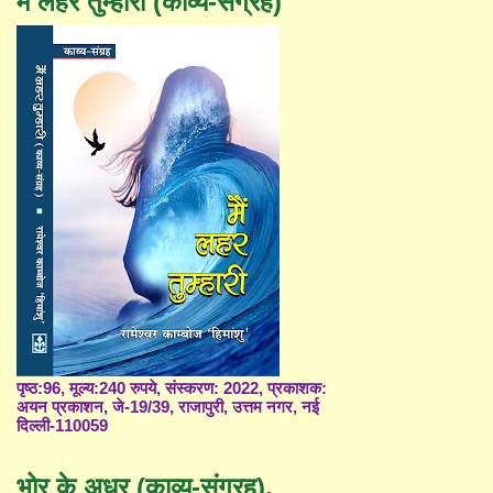
मैं लहर तुम्हारी (काव्य-संग्रह)
पृष्ठ:96, मूल्य:240 रुपये, संस्करण: 2022, प्रकाशक:
अयन प्रकाशन, जे-19/39, राजापुरी, उत्तम नगर, नई
दिल्ली-110059
भोर के अधर (काव्य-संग्रह),