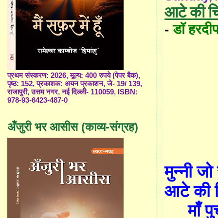
आटे की चि
डॉ हरदीप
-
प्रथम संस्करण: 2026, मूल्य: 400 रुपये (पेपर बैक),
पृष्ठ: 152, प्रकाशक: अयन प्रकाशन, जे- 19/ 139,
राजापुरी, उत्तम नगर, नई दिल्ली- 110059, ISBN:
978-93-6423-487-0
अँजुरी भर आसीस (काव्य-संग्रह)
मुन्नी जो
आटे की
माँ प