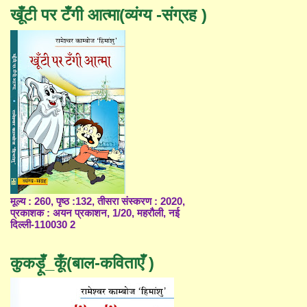
खूँटी पर टँगी आत्मा(व्यंग्य -संग्रह )
मूल्य : 260, पृष्ठ :132, तीसरा संस्करण : 2020,
प्रकाशक : अयन प्रकाशन, 1/20, महरौली, नई
दिल्ली-110030 2
कुकड़ूँ_कूँ(बाल-कविताएँ )