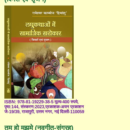
ISBN: 978-81-19229-38-5 मूल्यः400 रुपये,
पृष्ठ:144, संस्करण:2023,प्रकाशकःअयन प्रकाशन
जे-19/39, राजापुरी, उत्तम नगर, नई दिल्ली-110059
तुम हो मुझमे (नवगीत-संग्रह)