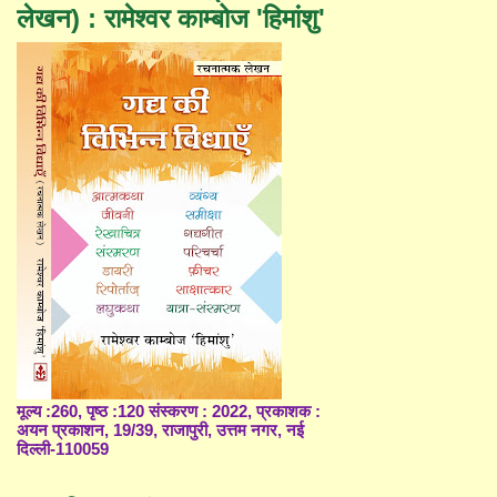
लेखन) : रामेश्वर काम्बोज 'हिमांशु'
मूल्य :260, पृष्ठ :120 संस्करण : 2022, प्रकाशक :
अयन प्रकाशन, 19/39, राजापुरी, उत्तम नगर, नई
दिल्ली-110059