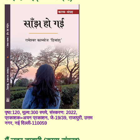
पृष्ठ:120, मूल्य:300 रुपये, संस्करण: 2022,
प्रकाशक=अयन प्रकाशन, जे-19/39, राजापुरी, उत्तम
नगर, नई दिल्ली-110059