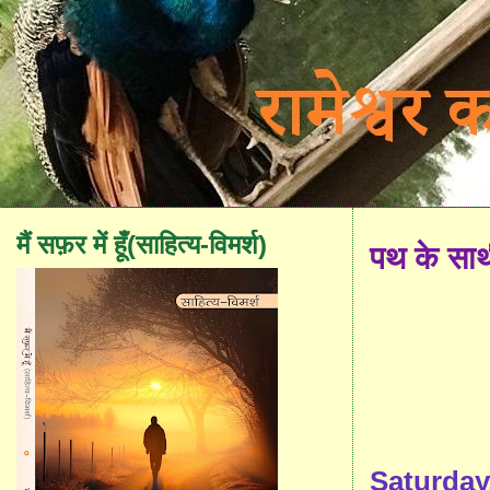
मैं सफ़र में हूँ(साहित्य-विमर्श)
पथ के सा
Saturday