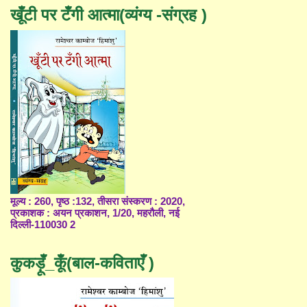
खूँटी पर टँगी आत्मा(व्यंग्य -संग्रह )
मूल्य : 260, पृष्ठ :132, तीसरा संस्करण : 2020,
प्रकाशक : अयन प्रकाशन, 1/20, महरौली, नई
दिल्ली-110030 2
कुकड़ूँ_कूँ(बाल-कविताएँ )