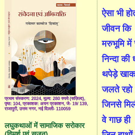
ऐसा भी होत
जीवन कि
मरुभूमि मे
निन्दा की 
थपेड़े खा
जलते रहो
प्रथम संस्करण: 2024, मूल्य: 280 रुपये (सज़िल्द),
जिनसे मिल
पृष्ठ: 104, प्रकाशक: अयन प्रकाशन, जे- 19/ 139,
राजापुरी, उत्तम नगर, नई दिल्ली- 110059
वे गाछ ही
लघुकथाओं में सामाजिक सरोकार
(विमर्श एवं सृजन)