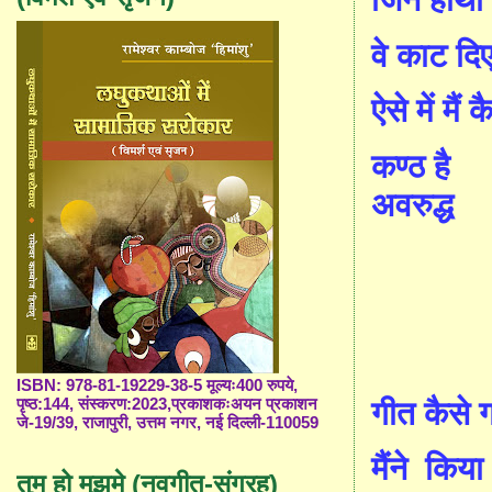
जिन हाथों 
वे काट दि
ऐसे में मैं
कण्ठ है
अवरुद्ध
ISBN: 978-81-19229-38-5 मूल्यः400 रुपये,
पृष्ठ:144, संस्करण:2023,प्रकाशकःअयन प्रकाशन
गीत कैसे 
जे-19/39, राजापुरी, उत्तम नगर, नई दिल्ली-110059
मैंने
किया 
तुम हो मुझमे (नवगीत-संग्रह)