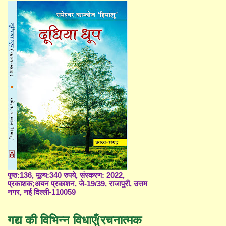
पृष्ठ:136, मूल्य:340 रुपये, संस्करण: 2022,
प्रकाशक;अयन प्रकाशन, जे-19/39, राजापुरी, उत्तम
नगर, नई दिल्ली-110059
गद्य की विभिन्न विधाएँ(रचनात्मक