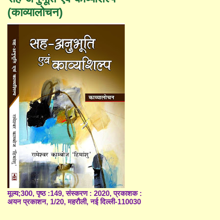
(काव्यालोचन)
मूल्य;300, पृष्ठ :149, संस्करण : 2020, प्रकाशक :
अयन प्रकाशन, 1/20, महरौली, नई दिल्ली-110030