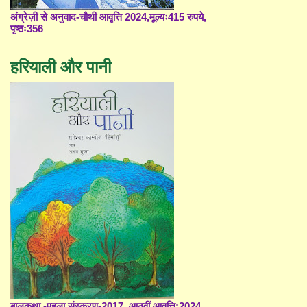
अंग्रेज़ी से अनुवाद-चौथी आवृत्ति 2024,मूल्यः415 रुपये,
पृष्ठः356
हरियाली और पानी
बालकथा -पहला संस्करण-2017, आठवीं आवृत्ति;2024,