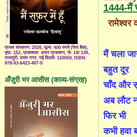
1444-मैं
रामेश्वर 
प्रथम संस्करण: 2026, मूल्य: 400 रुपये (पेपर बैक),
मैं चला जा
पृष्ठ: 152, प्रकाशक: अयन प्रकाशन, जे- 19/ 139,
राजापुरी, उत्तम नगर, नई दिल्ली- 110059, ISBN:
978-93-6423-487-0
बहुत दूर
अँजुरी भर आसीस (काव्य-संग्रह)
चाँद और स
अब लौट न
फिर भी
कभी हवा 