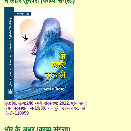
मैं लहर तुम्हारी (काव्य-संग्रह)
पृष्ठ:96, मूल्य:240 रुपये, संस्करण: 2022, प्रकाशक:
अयन प्रकाशन, जे-19/39, राजापुरी, उत्तम नगर, नई
दिल्ली-110059
भोर के अधर (काव्य-संग्रह),