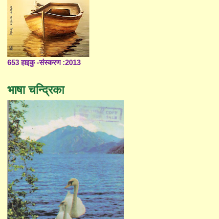
653 हाइकु -संस्करण :2013
भाषा चन्द्रिका