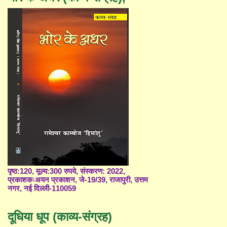
पृष्ठ:120, मूल्य:300 रुपये, संस्करण: 2022,
प्रकाशकःअयन प्रकाशन, जे-19/39, राजापुरी, उत्तम
नगर, नई दिल्ली-110059
दूधिया धूप (काव्य-संग्रह)