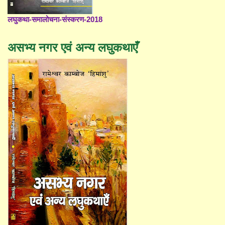
लघुकथा-समालोचना-संस्करण-2018
असभ्य नगर एवं अन्य लघुकथाएँ