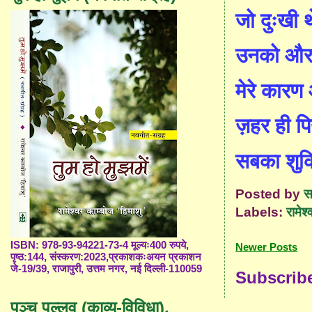
जो दुःखी थ
उनको और 
मेरे कारण 
ज़हर ही पि
सबका शुक्
Posted by
स
Labels:
रामेश्
ISBN: 978-93-94221-73-4 मूल्यः400 रुपये,
Newer Posts
पृष्ठ:144, संस्करण:2023,प्रकाशकःअयन प्रकाशन
जे-19/39, राजापुरी, उत्तम नगर, नई दिल्ली-110059
Subscrib
पञ्च पल्लव (काव्य-विविधा),