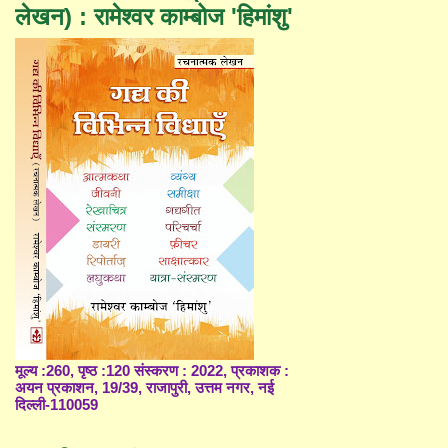
लेखन) : रामेश्वर काम्बोज 'हिमांशु'
मूल्य :260, पृष्ठ :120 संस्करण : 2022, प्रकाशक :
अयन प्रकाशन, 19/39, राजापुरी, उत्तम नगर, नई
दिल्ली-110059