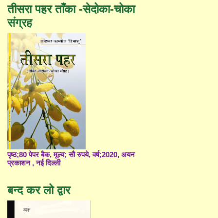
तीसरा पहर ताँका -सेदोका-चोका
संग्रह
पृष्ठ;80 पेपर बैक, मूल्य; सौ रुपये, वर्ष;2020, अयन
प्रकाशन , नई दिल्ली
बन्द कर लो द्वार