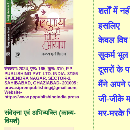
शर्तों में न
इसलिए
केवल विष 
सुकर्म भू
दूसरों के 
संस्करणः2024, पृष्ठः 165, मूल्यः 310, P.P.
PUBLISHING PVT. LTD. INDIA. 3/186
RAJENDRA NAGAR, SECTOR-2,
मैंने अपन
SAHIBABAD, GHAZIABAD- 201005 ;
pravasiprempublishing@gmail.com,
Website-
जी-जीके म
https://www.pppublishingindia.press
मर-मरके 
संवेदना एवं अभिव्यक्ति (काव्य-
विमर्श)