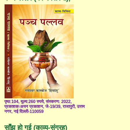
पृष्ठ:104, मूल्य:260 रुपये, संस्करण: 2022,
प्रकाशकःअयन प्रकाशन, जे-19/39, राजापुरी, उत्तम
नगर, नई दिल्ली-110059
साँझ हो गई (काव्य-संग्रह)