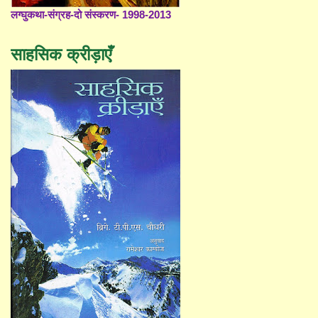
लग्घुकथा-संग्रह-दो संस्करण- 1998-2013
साहसिक क्रीड़ाएँ