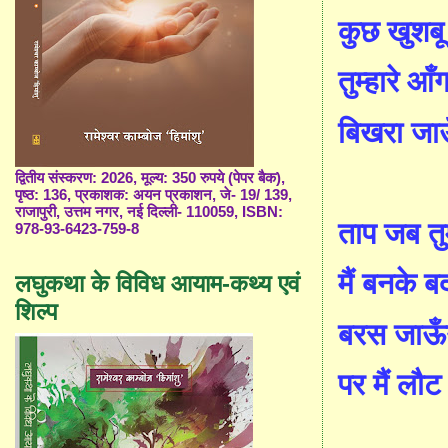
कुछ खुशबू
तुम्हारे आँग
बिखरा जा
द्वितीय संस्करण: 2026, मूल्य: 350 रुपये (पेपर बैक),
पृष्ठ: 136, प्रकाशक: अयन प्रकाशन, जे- 19/ 139,
राजापुरी, उत्तम नगर, नई दिल्ली- 110059, ISBN:
ताप जब तुम
978-93-6423-759-8
मैं बनके ब
लघुकथा के विविध आयाम-कथ्य एवं
शिल्प
बरस जाऊँ
पर मैं लौ