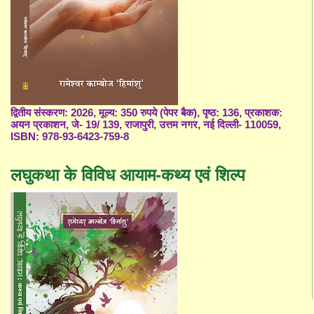
द्वितीय संस्करण: 2026, मूल्य: 350 रुपये (पेपर बैक), पृष्ठ: 136, प्रकाशक:
अयन प्रकाशन, जे- 19/ 139, राजापुरी, उत्तम नगर, नई दिल्ली- 110059,
ISBN: 978-93-6423-759-8
लघुकथा के विविध आयाम-कथ्य एवं शिल्प