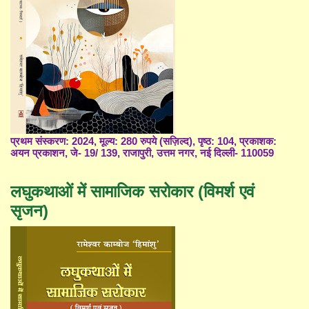
प्रथम संस्करण: 2024, मूल्य: 280 रुपये (सज़िल्द), पृष्ठ: 104, प्रकाशक:
अयन प्रकाशन, जे- 19/ 139, राजापुरी, उत्तम नगर, नई दिल्ली- 110059
लघुकथाओं में सामाजिक सरोकार (विमर्श एवं
सृजन)