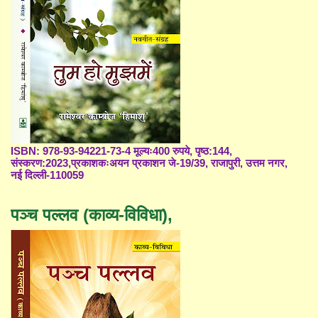
ISBN: 978-93-94221-73-4 मूल्यः400 रुपये, पृष्ठ:144,
संस्करण:2023,प्रकाशकःअयन प्रकाशन जे-19/39, राजापुरी, उत्तम नगर,
नई दिल्ली-110059
पञ्च पल्लव (काव्य-विविधा),