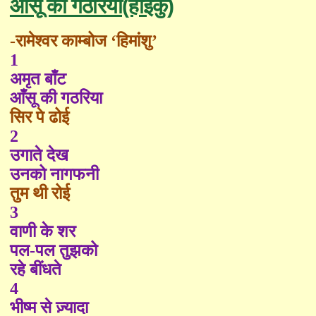
आँसू की गठरिया(हाइकु)
-रामेश्वर काम्बोज ‘हिमांशु’
1
अमृत बाँट
आँसू की गठरिया
सिर पे ढोई
2
उगाते देख
उनको नागफनी
तुम थी रोई
3
वाणी के शर
पल-पल तुझको
रहे बींधते
4
भीष्म से ज़्यादा