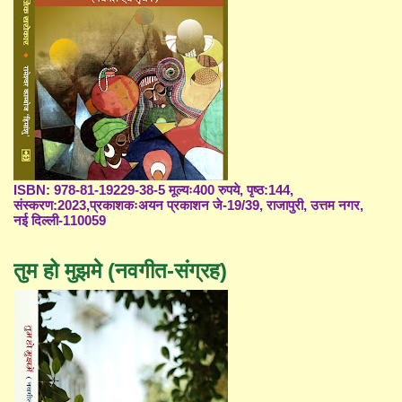
ISBN: 978-81-19229-38-5 मूल्यः400 रुपये, पृष्ठ:144,
संस्करण:2023,प्रकाशकःअयन प्रकाशन जे-19/39, राजापुरी, उत्तम नगर,
नई दिल्ली-110059
तुम हो मुझमे (नवगीत-संग्रह)