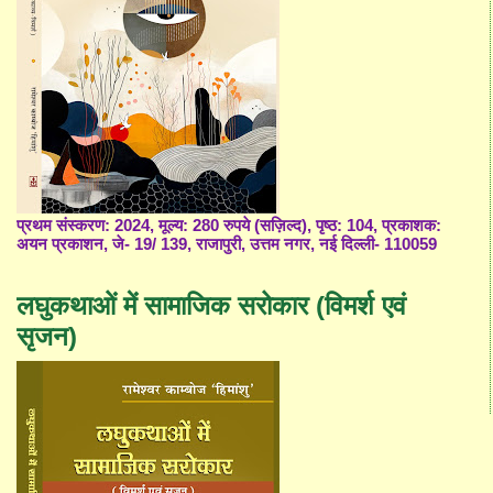
प्रथम संस्करण: 2024, मूल्य: 280 रुपये (सज़िल्द), पृष्ठ: 104, प्रकाशक:
अयन प्रकाशन, जे- 19/ 139, राजापुरी, उत्तम नगर, नई दिल्ली- 110059
लघुकथाओं में सामाजिक सरोकार (विमर्श एवं
सृजन)