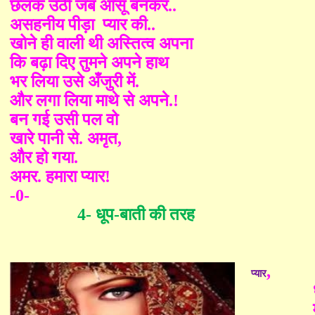
छलक उठी जब आँसू बनकर..
असहनीय पीड़ा
प्यार की..
खोने ही वाली थी अस्तित्व अपना
कि बढ़ा दिए तुमने अपने हाथ
भर लिया उसे अँजुरी में.
और लगा लिया माथे से अपने.!
बन गई उसी पल वो
खारे पानी से. अमृत
,
और हो गया.
अमर. हमारा प्यार!
-0-
4-
धूप
-
बाती की तरह
,
प्यार