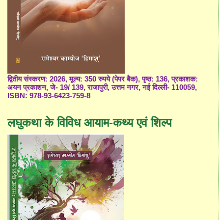
द्वितीय संस्करण: 2026, मूल्य: 350 रुपये (पेपर बैक), पृष्ठ: 136, प्रकाशक:
अयन प्रकाशन, जे- 19/ 139, राजापुरी, उत्तम नगर, नई दिल्ली- 110059,
ISBN: 978-93-6423-759-8
लघुकथा के विविध आयाम-कथ्य एवं शिल्प