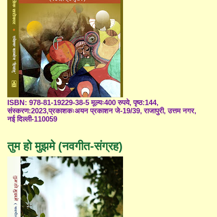
ISBN: 978-81-19229-38-5 मूल्यः400 रुपये, पृष्ठ:144,
संस्करण:2023,प्रकाशकःअयन प्रकाशन जे-19/39, राजापुरी, उत्तम नगर,
नई दिल्ली-110059
तुम हो मुझमे (नवगीत-संग्रह)