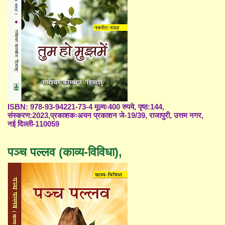
ISBN: 978-93-94221-73-4 मूल्यः400 रुपये, पृष्ठ:144,
संस्करण:2023,प्रकाशकःअयन प्रकाशन जे-19/39, राजापुरी, उत्तम नगर,
नई दिल्ली-110059
पञ्च पल्लव (काव्य-विविधा),