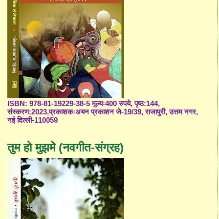
ISBN: 978-81-19229-38-5 मूल्यः400 रुपये, पृष्ठ:144,
संस्करण:2023,प्रकाशकःअयन प्रकाशन जे-19/39, राजापुरी, उत्तम नगर,
नई दिल्ली-110059
तुम हो मुझमे (नवगीत-संग्रह)