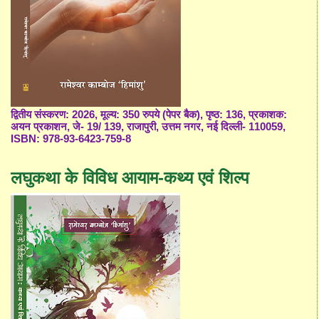
द्वितीय संस्करण: 2026, मूल्य: 350 रुपये (पेपर बैक), पृष्ठ: 136, प्रकाशक:
अयन प्रकाशन, जे- 19/ 139, राजापुरी, उत्तम नगर, नई दिल्ली- 110059,
ISBN: 978-93-6423-759-8
लघुकथा के विविध आयाम-कथ्य एवं शिल्प