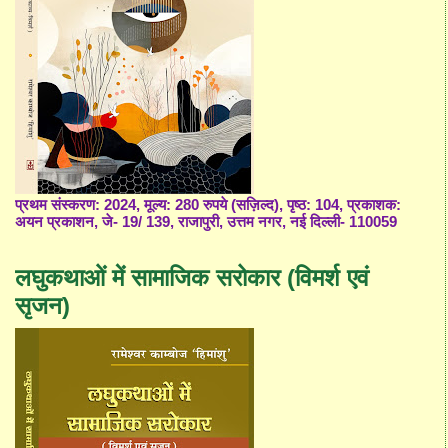
प्रथम संस्करण: 2024, मूल्य: 280 रुपये (सज़िल्द), पृष्ठ: 104, प्रकाशक:
अयन प्रकाशन, जे- 19/ 139, राजापुरी, उत्तम नगर, नई दिल्ली- 110059
लघुकथाओं में सामाजिक सरोकार (विमर्श एवं
सृजन)