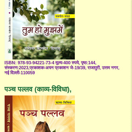
ISBN: 978-93-94221-73-4 मूल्यः400 रुपये, पृष्ठ:144,
संस्करण:2023,प्रकाशकःअयन प्रकाशन जे-19/39, राजापुरी, उत्तम नगर,
नई दिल्ली-110059
पञ्च पल्लव (काव्य-विविधा),