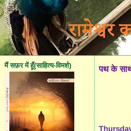
मैं सफ़र में हूँ(साहित्य-विमर्श)
पथ के सा
Thursday