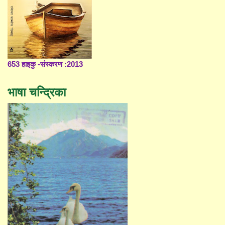
653 हाइकु -संस्करण :2013
भाषा चन्द्रिका