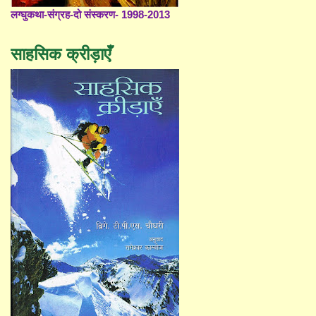
लग्घुकथा-संग्रह-दो संस्करण- 1998-2013
साहसिक क्रीड़ाएँ