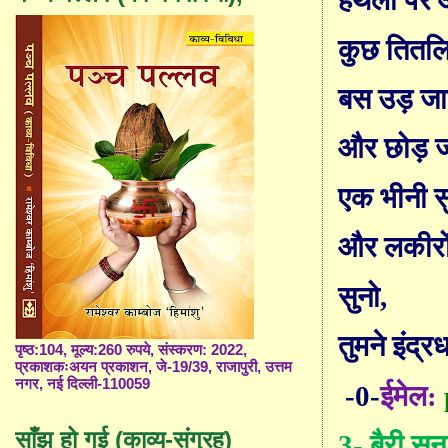
हथेली पर आ 
कुछ तितलिया
बस उड़ जाती
और छोड़ जा
एक भीनी स
और लकीरों 
सुनो
,
तुमने इंद्र
पृष्ठ:104, मूल्य:260 रुपये, संस्करण: 2022,
प्रकाशकःअयन प्रकाशन, जे-19/39, राजापुरी, उत्तम
नगर, नई दिल्ली-110059
-0-
ईमेल:
साँझ हो गई (काव्य-संग्रह)
3-
बैरी सु