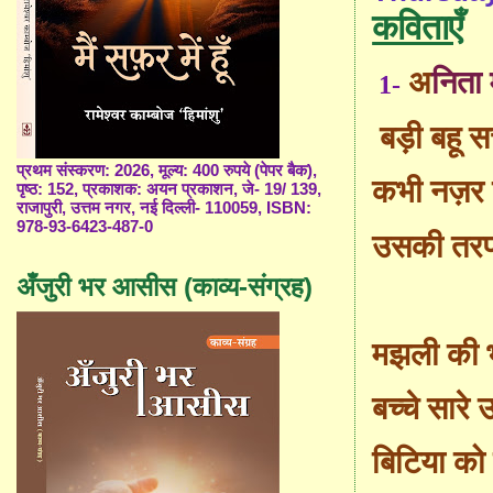
कविताएँ
अ
निता 
1-
बड़ी बहू स
प्रथम संस्करण: 2026, मूल्य: 400 रुपये (पेपर बैक),
कभी नज़र उ
पृष्ठ: 152, प्रकाशक: अयन प्रकाशन, जे- 19/ 139,
राजापुरी, उत्तम नगर, नई दिल्ली- 110059, ISBN:
978-93-6423-487-0
उसकी तरफ
अँजुरी भर आसीस (काव्य-संग्रह)
मझली की भ
बच्चे सारे
बिटिया को 