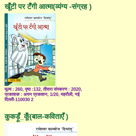
खूँटी पर टँगी आत्मा(व्यंग्य -संग्रह )
मूल्य : 260, पृष्ठ :132, तीसरा संस्करण : 2020,
प्रकाशक : अयन प्रकाशन, 1/20, महरौली, नई
दिल्ली-110030 2
कुकड़ूँ_कूँ(बाल-कविताएँ )