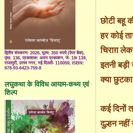
छोटी बहू 
हर कोई ता
चिराग़ लेकर
द्वितीय संस्करण: 2026, मूल्य: 350 रुपये (पेपर बैक),
पृष्ठ: 136, प्रकाशक: अयन प्रकाशन, जे- 19/ 139,
इतनी बड़ी 
राजापुरी, उत्तम नगर, नई दिल्ली- 110059, ISBN:
978-93-6423-759-8
क्या छुटक
लघुकथा के विविध आयाम-कथ्य एवं
शिल्प
कई दिनों 
दुल्हन नही