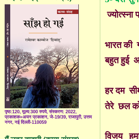
ज्योत्स्ना 
भारत की
बहुत हुई
अ
हर दम
सी
तेरे
छल क
पृष्ठ:120, मूल्य:300 रुपये, संस्करण: 2022,
प्रकाशक=अयन प्रकाशन, जे-19/39, राजापुरी, उत्तम
नगर, नई दिल्ली-110059
विजय
हम