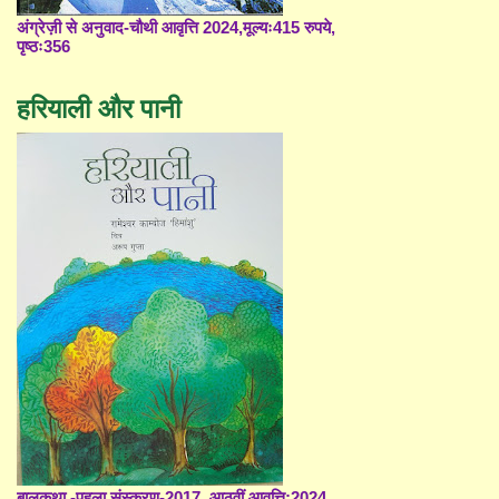
अंग्रेज़ी से अनुवाद-चौथी आवृत्ति 2024,मूल्यः415 रुपये,
पृष्ठः356
हरियाली और पानी
बालकथा -पहला संस्करण-2017, आठवीं आवृत्ति;2024,