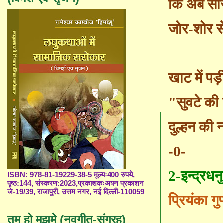
कि अब सास
जोर-शोर से
खाट में पड़
"
सुवटे की
दुल्हन की 
-0-
2-इन्द्रधन
ISBN: 978-81-19229-38-5 मूल्यः400 रुपये,
पृष्ठ:144, संस्करण:2023,प्रकाशकःअयन प्रकाशन
जे-19/39, राजापुरी, उत्तम नगर, नई दिल्ली-110059
प्रियंका गुप
तुम हो मुझमे (नवगीत-संग्रह)