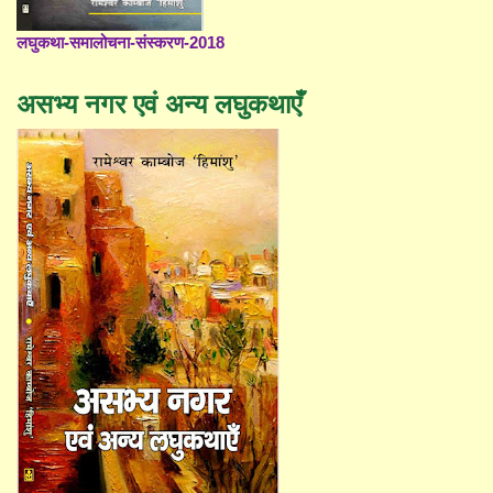
लघुकथा-समालोचना-संस्करण-2018
असभ्य नगर एवं अन्य लघुकथाएँ