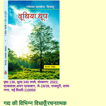
पृष्ठ:136, मूल्य:340 रुपये, संस्करण: 2022,
प्रकाशक;अयन प्रकाशन, जे-19/39, राजापुरी, उत्तम
नगर, नई दिल्ली-110059
गद्य की विभिन्न विधाएँ(रचनात्मक