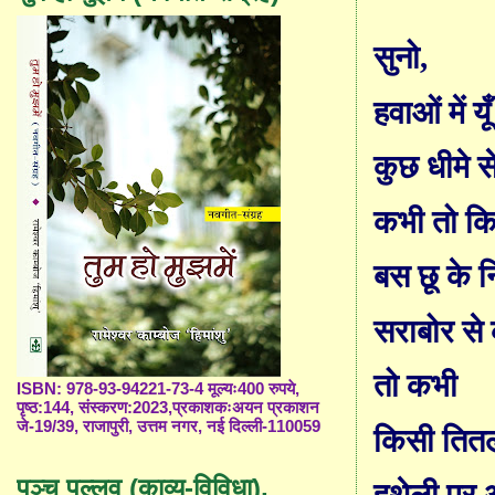
सुनो
,
हवाओं में य
कुछ धीमे स
कभी तो कि
बस छू के न
सराबोर से
तो कभी
ISBN: 978-93-94221-73-4 मूल्यः400 रुपये,
पृष्ठ:144, संस्करण:2023,प्रकाशकःअयन प्रकाशन
जे-19/39, राजापुरी, उत्तम नगर, नई दिल्ली-110059
किसी तितल
पञ्च पल्लव (काव्य-विविधा),