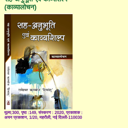
(काव्यालोचन)
मूल्य;300, पृष्ठ :149, संस्करण : 2020, प्रकाशक :
अयन प्रकाशन, 1/20, महरौली, नई दिल्ली-110030