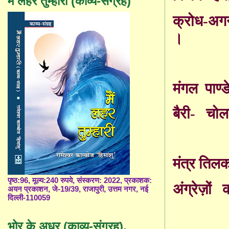
मैं लहर तुम्हारी (काव्य-संग्रह)
क्रोध-अग
।
मंगल
पाण्ड
बैरी-
चोल
मंत्र तिलक
पृष्ठ:96, मूल्य:240 रुपये, संस्करण: 2022, प्रकाशक:
अंग्रेज़ों
अयन प्रकाशन, जे-19/39, राजापुरी, उत्तम नगर, नई
दिल्ली-110059
भोर के अधर (काव्य-संग्रह),