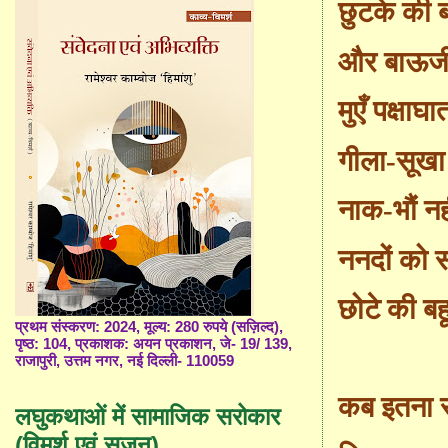
छुटके की ब
और बाऊजी
मुएँ पक्षाघा
गीला-सूखा 
नाक-भौं नह
ननदों को 
छोटे की बह
प्रथम संस्करण: 2024, मूल्य: 280 रुपये (सज़िल्द),
पृष्ठ: 104, प्रकाशक: अयन प्रकाशन, जे- 19/ 139,
राजापुरी, उत्तम नगर, नई दिल्ली- 110059
कब इतना 
लघुकथाओं में सामाजिक सरोकार
(विमर्श एवं सृजन)