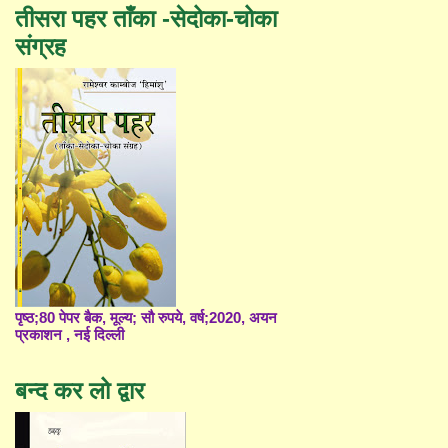
तीसरा पहर ताँका -सेदोका-चोका
संग्रह
पृष्ठ;80 पेपर बैक, मूल्य; सौ रुपये, वर्ष;2020, अयन
प्रकाशन , नई दिल्ली
बन्द कर लो द्वार