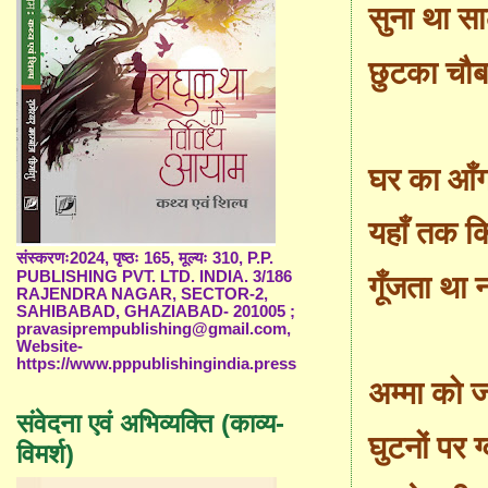
सुना था 
छुटका चौबार
घर का आँगन
यहाँ तक 
संस्करणः2024, पृष्ठः 165, मूल्यः 310, P.P.
PUBLISHING PVT. LTD. INDIA. 3/186
गूँजता था 
RAJENDRA NAGAR, SECTOR-2,
SAHIBABAD, GHAZIABAD- 201005 ;
pravasiprempublishing@gmail.com,
Website-
https://www.pppublishingindia.press
अम्मा को 
संवेदना एवं अभिव्यक्ति (काव्य-
घुटनों पर 
विमर्श)