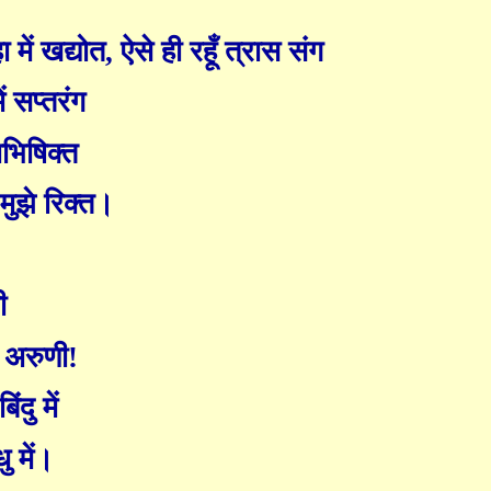
ा में खद्योत
,
ऐसे ही रहूँ त्रास संग
ं सप्तरंग
भिषिक्त
 मुझे रिक्त।
ी
त अरुणी!
िंदु में
ु में।