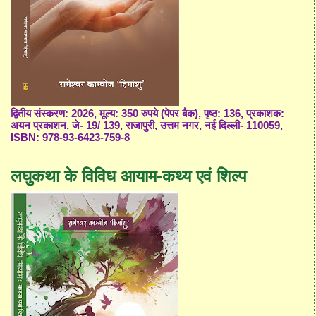
द्वितीय संस्करण: 2026, मूल्य: 350 रुपये (पेपर बैक), पृष्ठ: 136, प्रकाशक:
अयन प्रकाशन, जे- 19/ 139, राजापुरी, उत्तम नगर, नई दिल्ली- 110059,
ISBN: 978-93-6423-759-8
लघुकथा के विविध आयाम-कथ्य एवं शिल्प