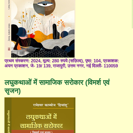
प्रथम संस्करण: 2024, मूल्य: 280 रुपये (सज़िल्द), पृष्ठ: 104, प्रकाशक:
अयन प्रकाशन, जे- 19/ 139, राजापुरी, उत्तम नगर, नई दिल्ली- 110059
लघुकथाओं में सामाजिक सरोकार (विमर्श एवं
सृजन)