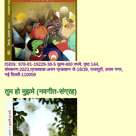
ISBN: 978-81-19229-38-5 मूल्यः400 रुपये, पृष्ठ:144,
संस्करण:2023,प्रकाशकःअयन प्रकाशन जे-19/39, राजापुरी, उत्तम नगर,
नई दिल्ली-110059
तुम हो मुझमे (नवगीत-संग्रह)