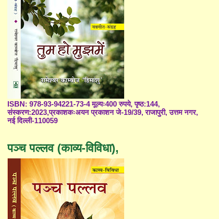
ISBN: 978-93-94221-73-4 मूल्यः400 रुपये, पृष्ठ:144,
संस्करण:2023,प्रकाशकःअयन प्रकाशन जे-19/39, राजापुरी, उत्तम नगर,
नई दिल्ली-110059
पञ्च पल्लव (काव्य-विविधा),