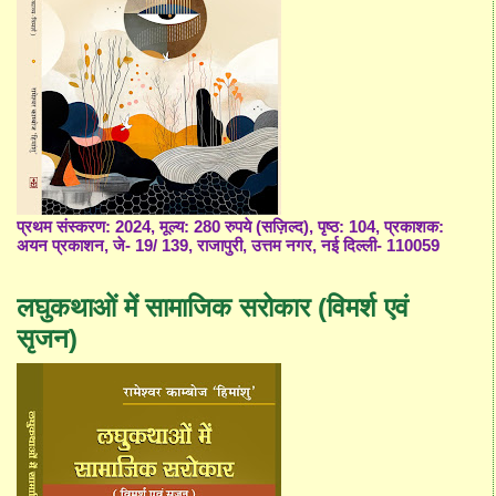
प्रथम संस्करण: 2024, मूल्य: 280 रुपये (सज़िल्द), पृष्ठ: 104, प्रकाशक:
अयन प्रकाशन, जे- 19/ 139, राजापुरी, उत्तम नगर, नई दिल्ली- 110059
लघुकथाओं में सामाजिक सरोकार (विमर्श एवं
सृजन)