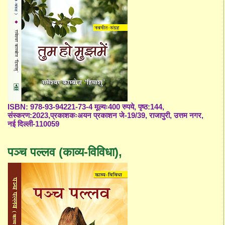
ISBN: 978-93-94221-73-4 मूल्यः400 रुपये, पृष्ठ:144,
संस्करण:2023,प्रकाशकःअयन प्रकाशन जे-19/39, राजापुरी, उत्तम नगर,
नई दिल्ली-110059
पञ्च पल्लव (काव्य-विविधा),