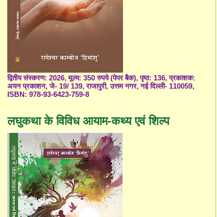
द्वितीय संस्करण: 2026, मूल्य: 350 रुपये (पेपर बैक), पृष्ठ: 136, प्रकाशक:
अयन प्रकाशन, जे- 19/ 139, राजापुरी, उत्तम नगर, नई दिल्ली- 110059,
ISBN: 978-93-6423-759-8
लघुकथा के विविध आयाम-कथ्य एवं शिल्प