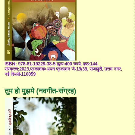
ISBN: 978-81-19229-38-5 मूल्यः400 रुपये, पृष्ठ:144,
संस्करण:2023,प्रकाशकःअयन प्रकाशन जे-19/39, राजापुरी, उत्तम नगर,
नई दिल्ली-110059
तुम हो मुझमे (नवगीत-संग्रह)