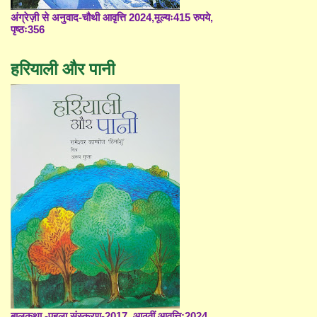
अंग्रेज़ी से अनुवाद-चौथी आवृत्ति 2024,मूल्यः415 रुपये,
पृष्ठः356
हरियाली और पानी
बालकथा -पहला संस्करण-2017, आठवीं आवृत्ति;2024,