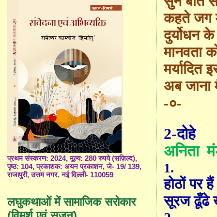
सुन बातें 
कहते जग म
दुर्योधन 
मानवता क
मर्यादित इ
अब जाना म
-०-
2-दोहे
अनिता
म
प्रथम संस्करण: 2024, मूल्य: 280 रुपये (सज़िल्द),
1.
पृष्ठ: 104, प्रकाशक: अयन प्रकाशन, जे- 19/ 139,
राजापुरी, उत्तम नगर, नई दिल्ली- 110059
होठों पर हैं 
सूरज ढूँढे
लघुकथाओं में सामाजिक सरोकार
(विमर्श एवं सृजन)