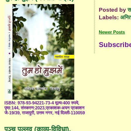
Posted by
स
Labels:
अनित
Newer Posts
Subscrib
ISBN: 978-93-94221-73-4 मूल्यः400 रुपये,
पृष्ठ:144, संस्करण:2023,प्रकाशकःअयन प्रकाशन
जे-19/39, राजापुरी, उत्तम नगर, नई दिल्ली-110059
पञ्च पल्लव (काव्य-विविधा),