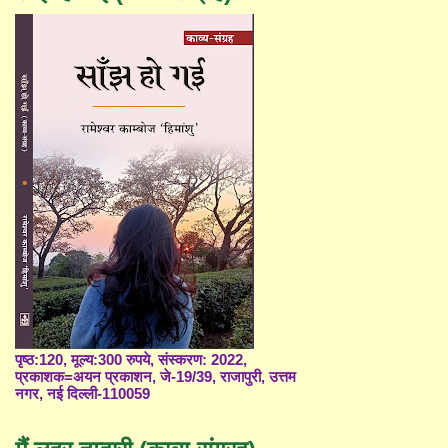
पृष्ठ:120, मूल्य:300 रुपये, संस्करण: 2022,
प्रकाशक=अयन प्रकाशन, जे-19/39, राजापुरी, उत्तम
नगर, नई दिल्ली-110059