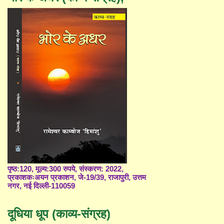
पृष्ठ:120, मूल्य:300 रुपये, संस्करण: 2022,
प्रकाशकःअयन प्रकाशन, जे-19/39, राजापुरी, उत्तम
नगर, नई दिल्ली-110059
दूधिया धूप (काव्य-संग्रह)