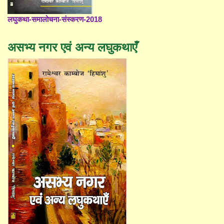
लघुकथा-समालोचना-संस्करण-2018
असभ्य नगर एवं अन्य लघुकथाएँ