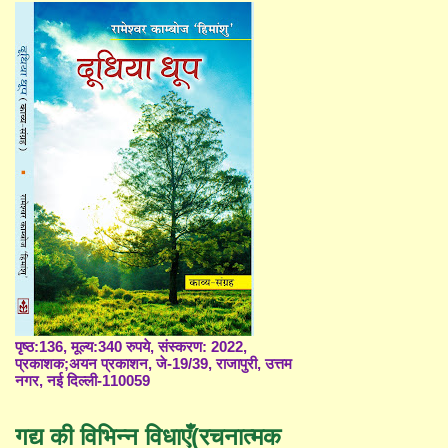
पृष्ठ:136, मूल्य:340 रुपये, संस्करण: 2022,
प्रकाशक;अयन प्रकाशन, जे-19/39, राजापुरी, उत्तम
नगर, नई दिल्ली-110059
गद्य की विभिन्न विधाएँ(रचनात्मक