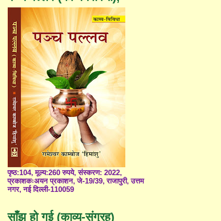
पृष्ठ:104, मूल्य:260 रुपये, संस्करण: 2022,
प्रकाशकःअयन प्रकाशन, जे-19/39, राजापुरी, उत्तम
नगर, नई दिल्ली-110059
साँझ हो गई (काव्य-संग्रह)