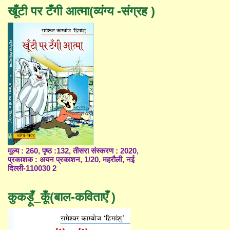
खूँटी पर टँगी आत्मा(व्यंग्य -संग्रह )
मूल्य : 260, पृष्ठ :132, तीसरा संस्करण : 2020,
प्रकाशक : अयन प्रकाशन, 1/20, महरौली, नई
दिल्ली-110030 2
कुकड़ूँ_कूँ(बाल-कविताएँ )