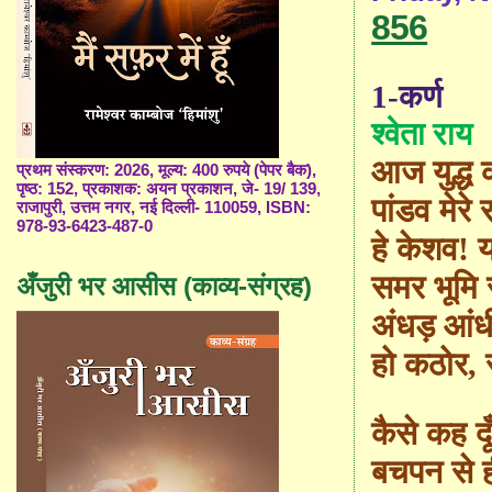
856
1-कर्ण
श्वेता राय
आज युद्ध क
प्रथम संस्करण: 2026, मूल्य: 400 रुपये (पेपर बैक),
पृष्ठ: 152, प्रकाशक: अयन प्रकाशन, जे- 19/ 139,
पांडव मेरे
राजापुरी, उत्तम नगर, नई दिल्ली- 110059, ISBN:
978-93-6423-487-0
हे केशव! 
समर भूमि 
अँजुरी भर आसीस (काव्य-संग्रह)
अंधड़ आंधी 
हो कठोर
,
कैसे कह दूँ
बचपन से ह