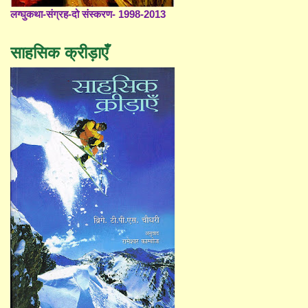
लग्घुकथा-संग्रह-दो संस्करण- 1998-2013
साहसिक क्रीड़ाएँ