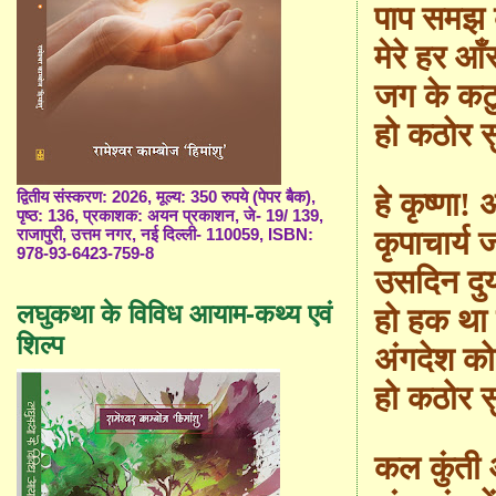
पाप समझ कु
मेरे हर आ
जग के कट
हो कठोर सु
हे कृष्णा!
द्वितीय संस्करण: 2026, मूल्य: 350 रुपये (पेपर बैक),
पृष्ठ: 136, प्रकाशक: अयन प्रकाशन, जे- 19/ 139,
कृपाचार्य 
राजापुरी, उत्तम नगर, नई दिल्ली- 110059, ISBN:
978-93-6423-759-8
उसदिन दुर
लघुकथा के विविध आयाम-कथ्य एवं
हो हक था 
शिल्प
अंगदेश क
हो कठोर सु
कल कुंती 