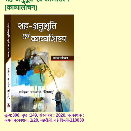
(काव्यालोचन)
मूल्य;300, पृष्ठ :149, संस्करण : 2020, प्रकाशक :
अयन प्रकाशन, 1/20, महरौली, नई दिल्ली-110030