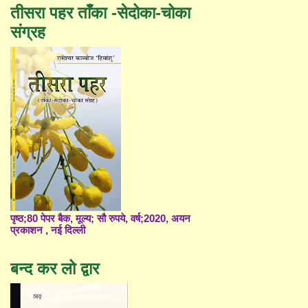
तीसरा पहर ताँका -सेदोका-चोका
संग्रह
पृष्ठ;80 पेपर बैक, मूल्य; सौ रुपये, वर्ष;2020, अयन
प्रकाशन , नई दिल्ली
बन्द कर लो द्वार