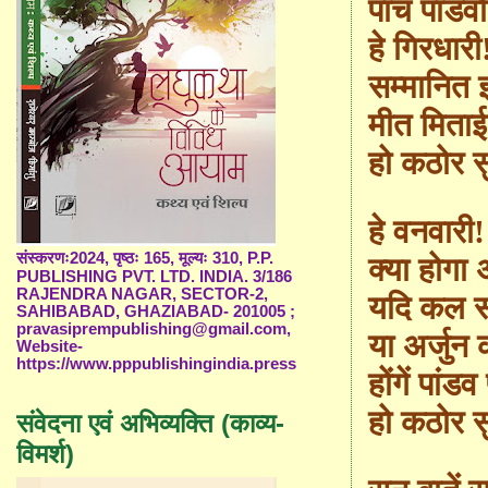
पांच पांडवो
हे गिरधारी
सम्मानित इक
मीत मिताई
हो कठोर सु
हे वनवारी
संस्करणः2024, पृष्ठः 165, मूल्यः 310, P.P.
क्या होगा 
PUBLISHING PVT. LTD. INDIA. 3/186
RAJENDRA NAGAR, SECTOR-2,
यदि कल सम
SAHIBABAD, GHAZIABAD- 201005 ;
pravasiprempublishing@gmail.com,
या अर्जुन
Website-
https://www.pppublishingindia.press
होंगें पांड
हो कठोर सु
संवेदना एवं अभिव्यक्ति (काव्य-
विमर्श)