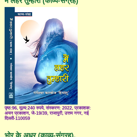
मैं लहर तुम्हारी (काव्य-संग्रह)
पृष्ठ:96, मूल्य:240 रुपये, संस्करण: 2022, प्रकाशक:
अयन प्रकाशन, जे-19/39, राजापुरी, उत्तम नगर, नई
दिल्ली-110059
भोर के अधर (काव्य-संग्रह),