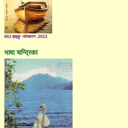
653 हाइकु -संस्करण :2013
भाषा चन्द्रिका