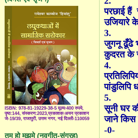
2.
परछाई हैं
उजियारे के 
3.
जुगनू ढूँढे 
कुदरत के
4.
प्रतिलिपि
पांडुलिपि ध
5.
सूनी घर की
ISBN: 978-81-19229-38-5 मूल्यः400 रुपये,
पृष्ठ:144, संस्करण:2023,प्रकाशकःअयन प्रकाशन
जाने किस 
जे-19/39, राजापुरी, उत्तम नगर, नई दिल्ली-110059
-0-
तुम हो मुझमे (नवगीत-संग्रह)