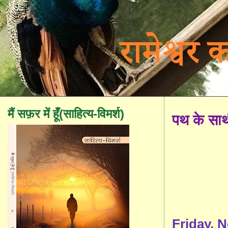
मैं सफ़र में हूँ(साहित्य-विमर्श)
पथ के सा
Friday, 