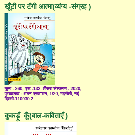
खूँटी पर टँगी आत्मा(व्यंग्य -संग्रह )
मूल्य : 260, पृष्ठ :132, तीसरा संस्करण : 2020,
प्रकाशक : अयन प्रकाशन, 1/20, महरौली, नई
दिल्ली-110030 2
कुकड़ूँ_कूँ(बाल-कविताएँ )