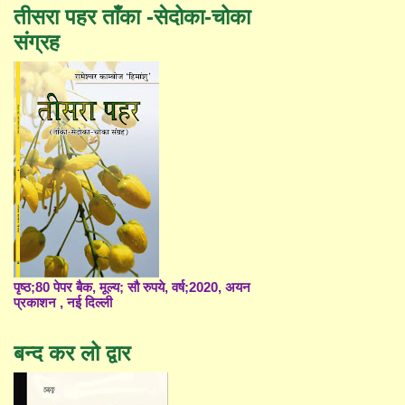
तीसरा पहर ताँका -सेदोका-चोका
संग्रह
पृष्ठ;80 पेपर बैक, मूल्य; सौ रुपये, वर्ष;2020, अयन
प्रकाशन , नई दिल्ली
बन्द कर लो द्वार