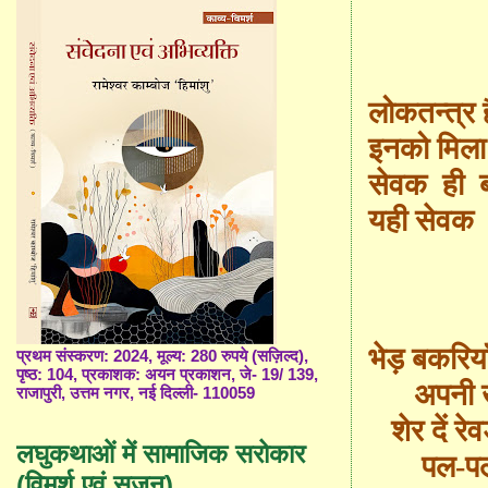
लोकतन्त्र 
इनको मिल
सेवक ही बन
यही सेवक
भेड़ बकरियाँ
प्रथम संस्करण: 2024, मूल्य: 280 रुपये (सज़िल्द),
पृष्ठ: 104, प्रकाशक: अयन प्रकाशन, जे- 19/ 139,
अपनी खैर
राजापुरी, उत्तम नगर, नई दिल्ली- 110059
शेर दें रेव
लघुकथाओं में सामाजिक सरोकार
पल-पल में
(विमर्श एवं सृजन)