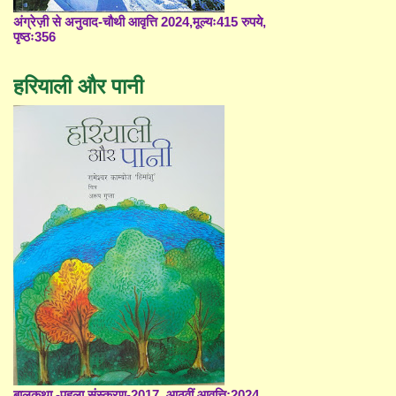
अंग्रेज़ी से अनुवाद-चौथी आवृत्ति 2024,मूल्यः415 रुपये,
पृष्ठः356
हरियाली और पानी
बालकथा -पहला संस्करण-2017, आठवीं आवृत्ति;2024,