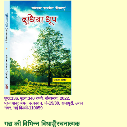
पृष्ठ:136, मूल्य:340 रुपये, संस्करण: 2022,
प्रकाशक;अयन प्रकाशन, जे-19/39, राजापुरी, उत्तम
नगर, नई दिल्ली-110059
गद्य की विभिन्न विधाएँ(रचनात्मक