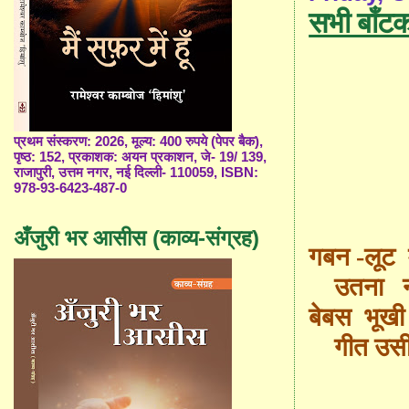
सभी बाँ
प्रथम संस्करण: 2026, मूल्य: 400 रुपये (पेपर बैक),
पृष्ठ: 152, प्रकाशक: अयन प्रकाशन, जे- 19/ 139,
राजापुरी, उत्तम नगर, नई दिल्ली- 110059, ISBN:
978-93-6423-487-0
अँजुरी भर आसीस (काव्य-संग्रह)
गबन -लूट 
उतना ना
बेबस भूख
गीत उसी 