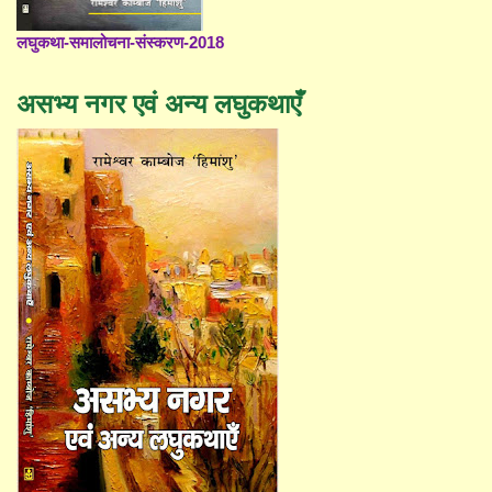
लघुकथा-समालोचना-संस्करण-2018
असभ्य नगर एवं अन्य लघुकथाएँ