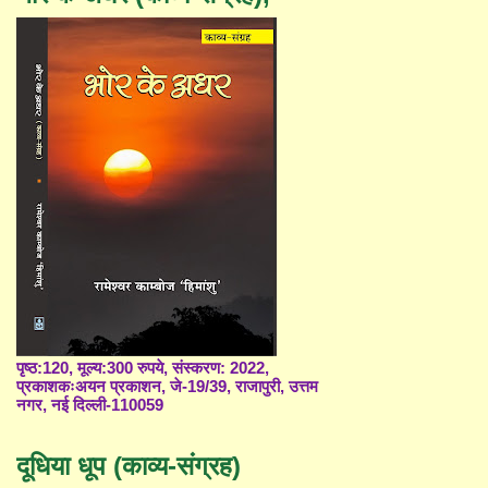
पृष्ठ:120, मूल्य:300 रुपये, संस्करण: 2022,
प्रकाशकःअयन प्रकाशन, जे-19/39, राजापुरी, उत्तम
नगर, नई दिल्ली-110059
दूधिया धूप (काव्य-संग्रह)