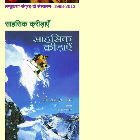
लग्घुकथा-संग्रह-दो संस्करण- 1998-2013
साहसिक क्रीड़ाएँ