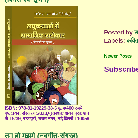
जीना 
Posted by
स
Labels:
कविता
Newer Posts
Subscrib
ISBN: 978-81-19229-38-5 मूल्यः400 रुपये,
पृष्ठ:144, संस्करण:2023,प्रकाशकःअयन प्रकाशन
जे-19/39, राजापुरी, उत्तम नगर, नई दिल्ली-110059
तुम हो मुझमे (नवगीत-संग्रह)