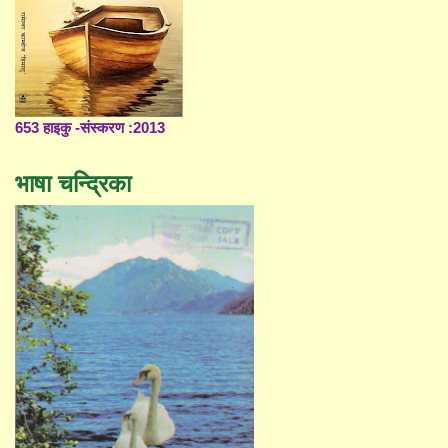
653 हाइकु -संस्करण :2013
भाषा चन्द्रिका