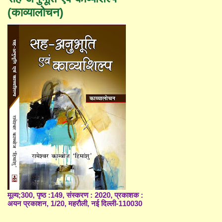
(काव्यालोचन)
मूल्य;300, पृष्ठ :149, संस्करण : 2020, प्रकाशक :
अयन प्रकाशन, 1/20, महरौली, नई दिल्ली-110030