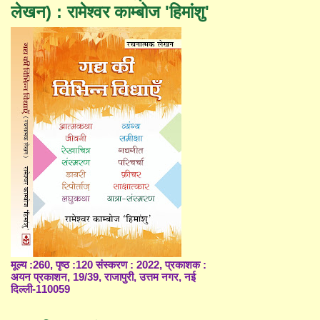
लेखन) : रामेश्वर काम्बोज 'हिमांशु'
मूल्य :260, पृष्ठ :120 संस्करण : 2022, प्रकाशक :
अयन प्रकाशन, 19/39, राजापुरी, उत्तम नगर, नई
दिल्ली-110059