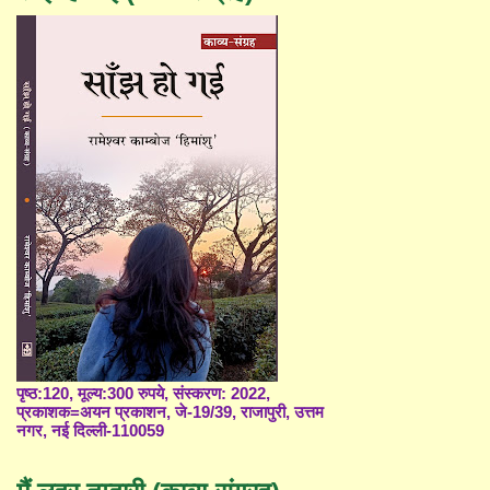
पृष्ठ:120, मूल्य:300 रुपये, संस्करण: 2022,
प्रकाशक=अयन प्रकाशन, जे-19/39, राजापुरी, उत्तम
नगर, नई दिल्ली-110059