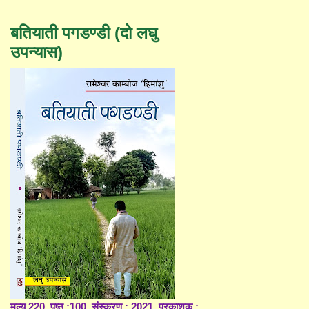
बतियाती पगडण्डी (दो लघु
उपन्यास)
मूल्य 220, पृष्ठ :100, संस्करण : 2021, प्रकाशक :