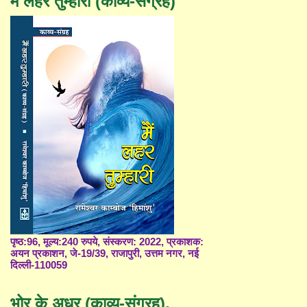
मैं लहर तुम्हारी (काव्य-संग्रह)
पृष्ठ:96, मूल्य:240 रुपये, संस्करण: 2022, प्रकाशक:
अयन प्रकाशन, जे-19/39, राजापुरी, उत्तम नगर, नई
दिल्ली-110059
भोर के अधर (काव्य-संग्रह),