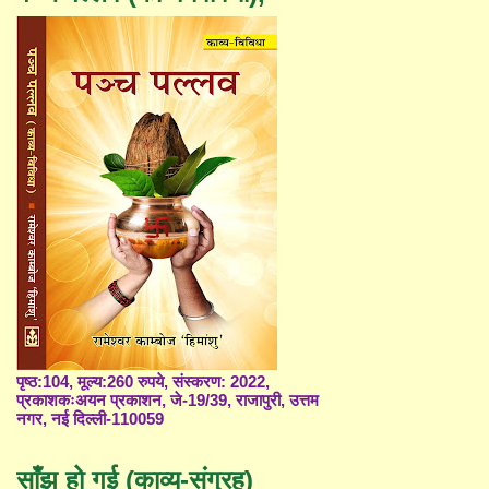
पृष्ठ:104, मूल्य:260 रुपये, संस्करण: 2022,
प्रकाशकःअयन प्रकाशन, जे-19/39, राजापुरी, उत्तम
नगर, नई दिल्ली-110059
साँझ हो गई (काव्य-संग्रह)