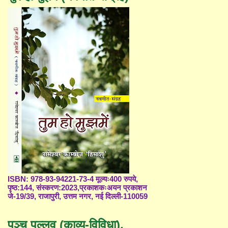
ISBN: 978-93-94221-73-4 मूल्यः400 रुपये,
पृष्ठ:144, संस्करण:2023,प्रकाशकःअयन प्रकाशन
जे-19/39, राजापुरी, उत्तम नगर, नई दिल्ली-110059
पञ्च पल्लव (काव्य-विविधा),