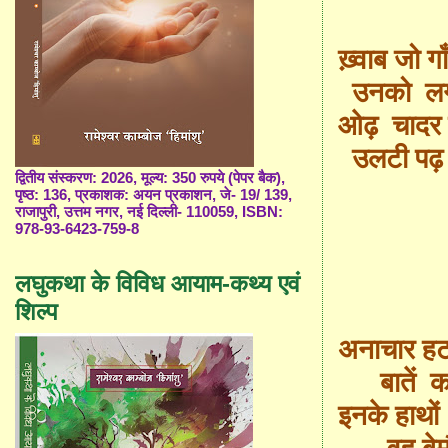
ख़्वाब
जो गाँ
उनको लगा
ओढ़ चादर 
उलटी पढ
द्वितीय संस्करण: 2026, मूल्य: 350 रुपये (पेपर बैक),
पृष्ठ: 136, प्रकाशक: अयन प्रकाशन, जे- 19/ 139,
राजापुरी, उत्तम नगर, नई दिल्ली- 110059, ISBN:
978-93-6423-759-8
लघुकथा के विविध आयाम-कथ्य एवं
सब 
शिल्प
अना
चार हट
बातें कही
इनके हाथो