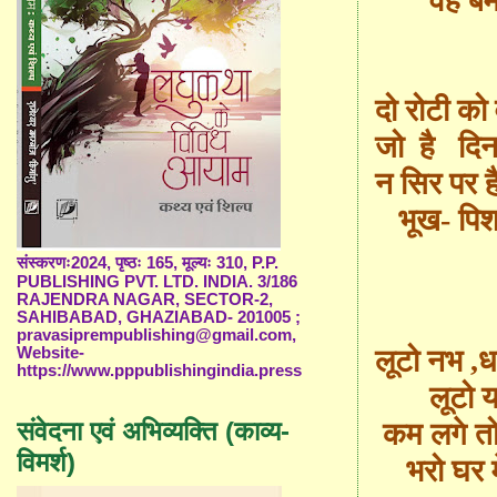
वह बेमौत
दो रोटी क
जो है दि
न सिर पर ह
भूख
- पि
संस्करणः2024, पृष्ठः 165, मूल्यः 310, P.P.
PUBLISHING PVT. LTD. INDIA. 3/186
RAJENDRA NAGAR, SECTOR-2,
SAHIBABAD, GHAZIABAD- 201005 ;
pravasiprempublishing@gmail.com,
लूटो नभ
,
ध
Website-
https://www.pppublishingindia.press
लूटो य
संवेदना एवं अभिव्यक्ति (काव्य-
कम लगे तो
विमर्श)
भरो घर म