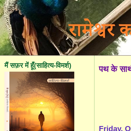
मैं सफ़र में हूँ(साहित्य-विमर्श)
पथ के सा
Friday, 