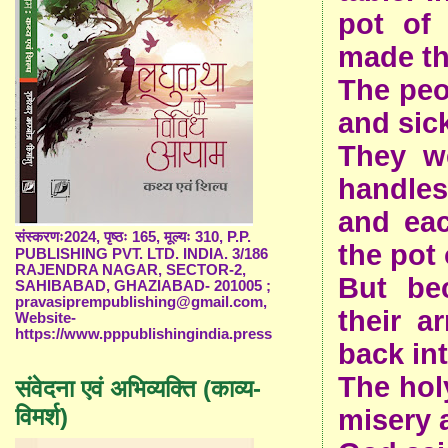
pot of 
made th
The peo
and sic
They w
handles
and eac
संस्करणः2024, पृष्ठः 165, मूल्यः 310, P.P.
the pot
PUBLISHING PVT. LTD. INDIA. 3/186
RAJENDRA NAGAR, SECTOR-2,
But be
SAHIBABAD, GHAZIABAD- 201005 ;
pravasiprempublishing@gmail.com,
their a
Website-
https://www.pppublishingindia.press
back in
The hol
संवेदना एवं अभिव्यक्ति (काव्य-
विमर्श)
misery 