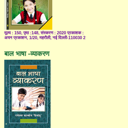
मूल्य : 150, पृष्ठ :148, संस्करण : 2020 प्रकाशक :
अयन प्रकाशन, 1/20, महरौली, नई दिल्ली-110030 2
बाल भाषा -व्याकरण