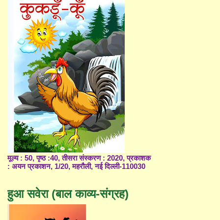
मूल्य : 50, पृष्ठ :40, तीसरा संस्करण : 2020, प्रकाशक
: अयन प्रकाशन, 1/20, महरौली, नई दिल्ली-110030
हुआ सवेरा (बाल काव्य-संग्रह)