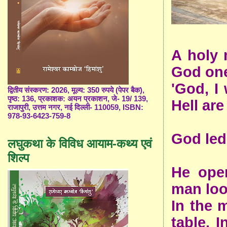
A holy
God
one
'God, I
द्वितीय संस्करण: 2026, मूल्य: 350 रुपये (पेपर बैक),
पृष्ठ: 136, प्रकाशक: अयन प्रकाशन, जे- 19/ 139,
Hell are 
राजापुरी, उत्तम नगर, नई दिल्ली- 110059, ISBN:
978-93-6423-759-8
God led
लघुकथा के विविध आयाम-कथ्य एवं
शिल्प
He ope
man loo
In the 
table. 