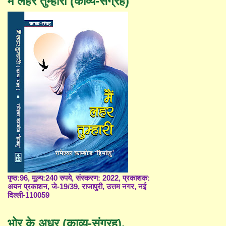
मैं लहर तुम्हारी (काव्य-संग्रह)
पृष्ठ:96, मूल्य:240 रुपये, संस्करण: 2022, प्रकाशक:
अयन प्रकाशन, जे-19/39, राजापुरी, उत्तम नगर, नई
दिल्ली-110059
भोर के अधर (काव्य-संग्रह),