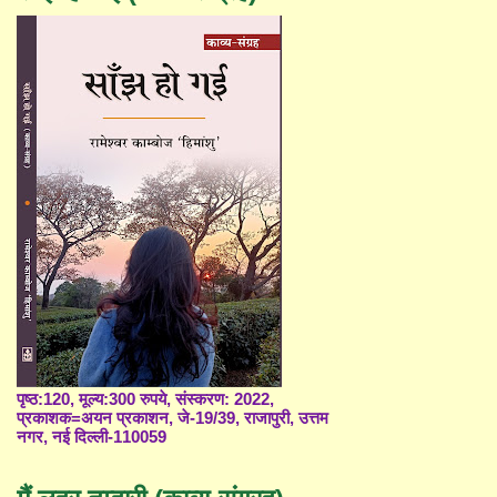
पृष्ठ:120, मूल्य:300 रुपये, संस्करण: 2022,
प्रकाशक=अयन प्रकाशन, जे-19/39, राजापुरी, उत्तम
नगर, नई दिल्ली-110059