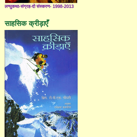
लग्घुकथा-संग्रह-दो संस्करण- 1998-2013
साहसिक क्रीड़ाएँ