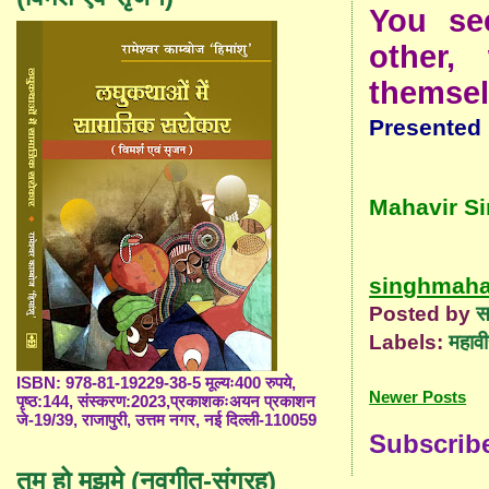
You se
other,
themsel
Presented
Mahavir S
singhmaha
Posted by
स
Labels:
महावी
ISBN: 978-81-19229-38-5 मूल्यः400 रुपये,
Newer Posts
पृष्ठ:144, संस्करण:2023,प्रकाशकःअयन प्रकाशन
जे-19/39, राजापुरी, उत्तम नगर, नई दिल्ली-110059
Subscrib
तुम हो मुझमे (नवगीत-संग्रह)