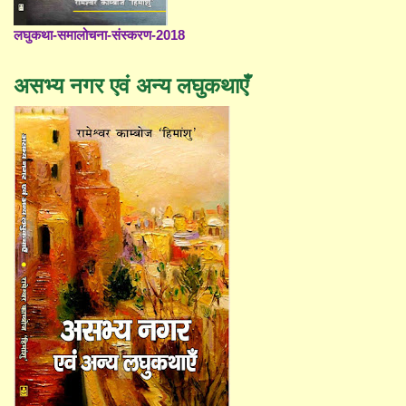
लघुकथा-समालोचना-संस्करण-2018
असभ्य नगर एवं अन्य लघुकथाएँ