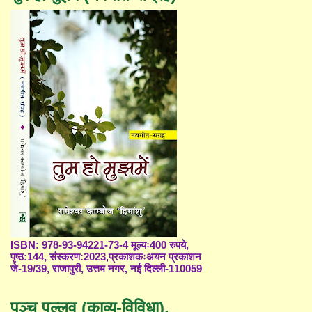
ISBN: 978-93-94221-73-4 मूल्यः400 रुपये,
पृष्ठ:144, संस्करण:2023,प्रकाशकःअयन प्रकाशन
जे-19/39, राजापुरी, उत्तम नगर, नई दिल्ली-110059
पञ्च पल्लव (काव्य-विविधा),