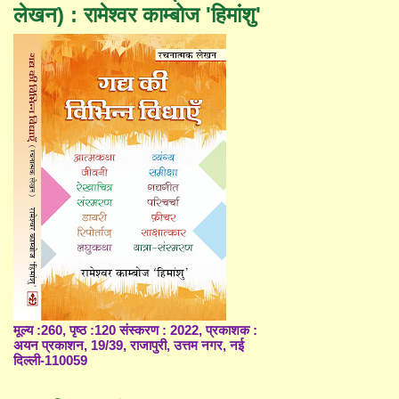
लेखन) : रामेश्वर काम्बोज 'हिमांशु'
मूल्य :260, पृष्ठ :120 संस्करण : 2022, प्रकाशक :
अयन प्रकाशन, 19/39, राजापुरी, उत्तम नगर, नई
दिल्ली-110059