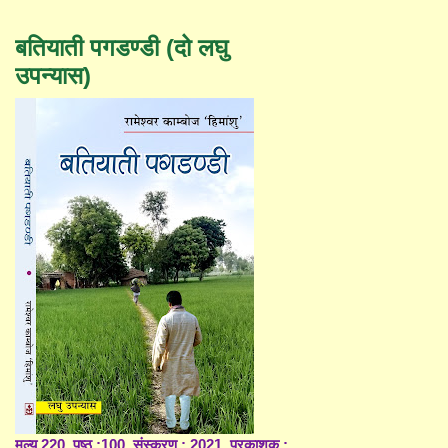
बतियाती पगडण्डी (दो लघु
उपन्यास)
मूल्य 220, पृष्ठ :100, संस्करण : 2021, प्रकाशक :