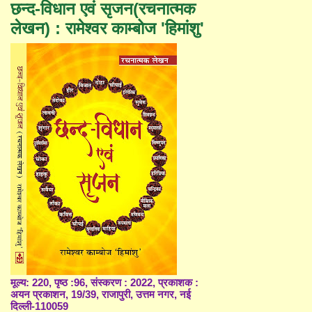
छन्द-विधान एवं सृजन(रचनात्मक
लेखन) : रामेश्वर काम्बोज 'हिमांशु'
मूल्य: 220, पृष्ठ :96, संस्करण : 2022, प्रकाशक :
अयन प्रकाशन, 19/39, राजापुरी, उत्तम नगर, नई
दिल्ली-110059