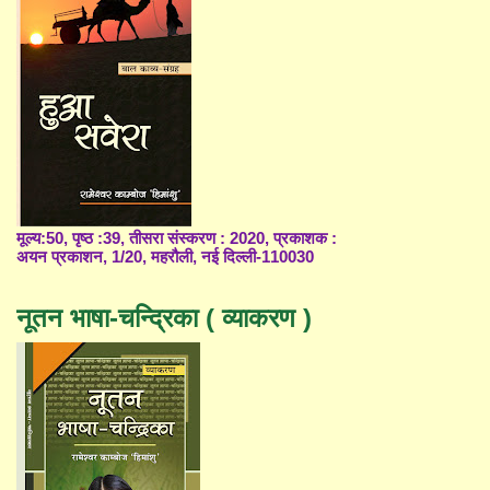
मूल्य:50, पृष्ठ :39, तीसरा संस्करण : 2020, प्रकाशक :
अयन प्रकाशन, 1/20, महरौली, नई दिल्ली-110030
नूतन भाषा-चन्द्रिका ( व्याकरण )