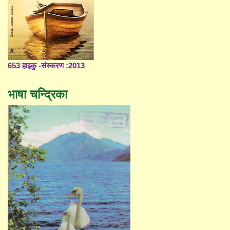
653 हाइकु -संस्करण :2013
भाषा चन्द्रिका