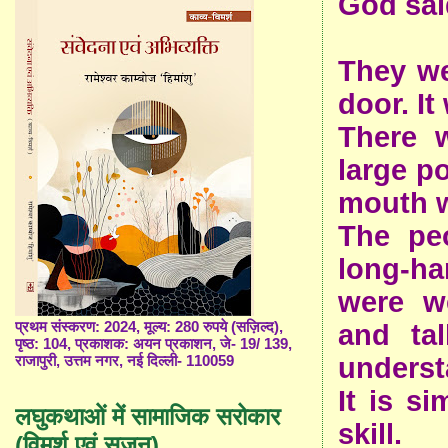
God said
They we
door. It
There w
large p
mouth w
The pe
long-ha
were w
and tal
प्रथम संस्करण: 2024, मूल्य: 280 रुपये (सज़िल्द),
पृष्ठ: 104, प्रकाशक: अयन प्रकाशन, जे- 19/ 139,
underst
राजापुरी, उत्तम नगर, नई दिल्ली- 110059
It is si
लघुकथाओं में सामाजिक सरोकार
skill.
(विमर्श एवं सृजन)