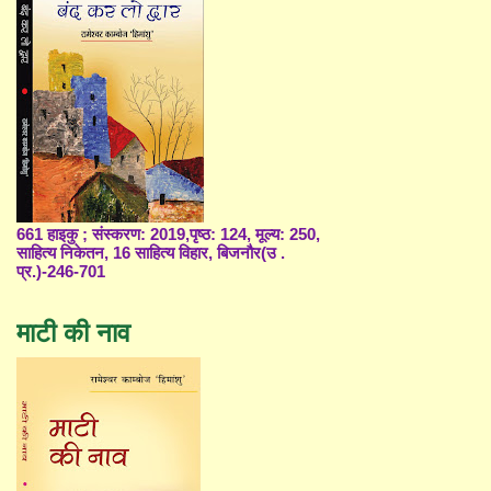
661 हाइकु ; संस्करण: 2019,पृष्ठ: 124, मूल्य: 250,
साहित्य निकेतन, 16 साहित्य विहार, बिजनौर(उ .
प्र.)-246-701
माटी की नाव