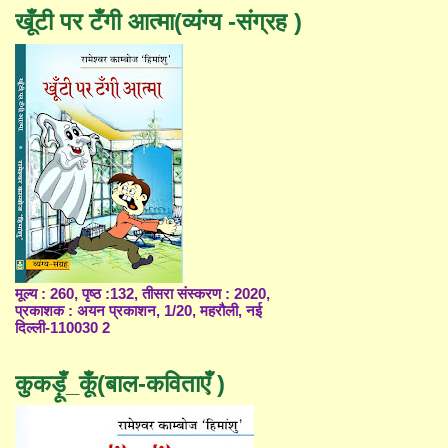
खूँटी पर टँगी आत्मा(व्यंग्य -संग्रह )
मूल्य : 260, पृष्ठ :132, तीसरा संस्करण : 2020,
प्रकाशक : अयन प्रकाशन, 1/20, महरौली, नई
दिल्ली-110030 2
कुकड़ूँ_कूँ(बाल-कविताएँ )