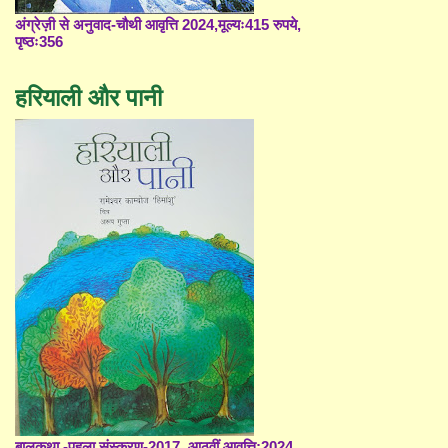
अंग्रेज़ी से अनुवाद-चौथी आवृत्ति 2024,मूल्यः415 रुपये,
पृष्ठः356
हरियाली और पानी
बालकथा -पहला संस्करण-2017, आठवीं आवृत्ति;2024,