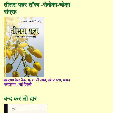
तीसरा पहर ताँका -सेदोका-चोका
संग्रह
पृष्ठ;80 पेपर बैक, मूल्य; सौ रुपये, वर्ष;2020, अयन
प्रकाशन , नई दिल्ली
बन्द कर लो द्वार