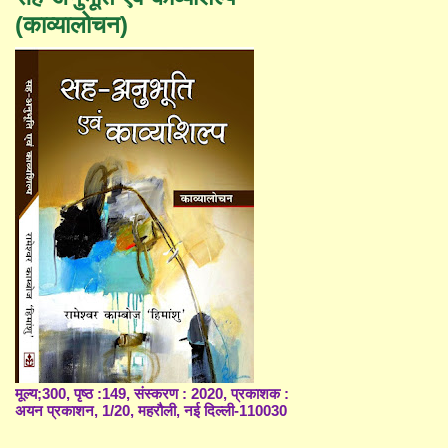
(काव्यालोचन)
मूल्य;300, पृष्ठ :149, संस्करण : 2020, प्रकाशक :
अयन प्रकाशन, 1/20, महरौली, नई दिल्ली-110030