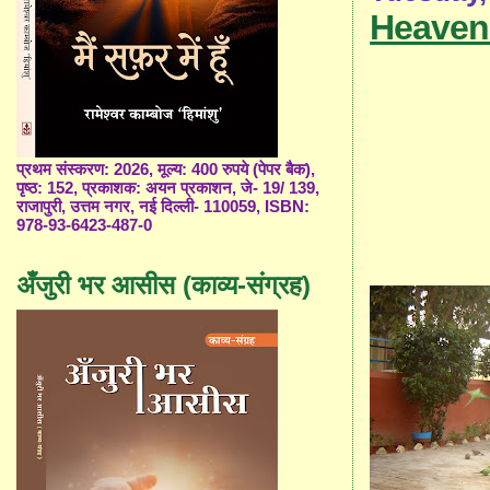
Heaven 
प्रथम संस्करण: 2026, मूल्य: 400 रुपये (पेपर बैक),
पृष्ठ: 152, प्रकाशक: अयन प्रकाशन, जे- 19/ 139,
राजापुरी, उत्तम नगर, नई दिल्ली- 110059, ISBN:
978-93-6423-487-0
अँजुरी भर आसीस (काव्य-संग्रह)