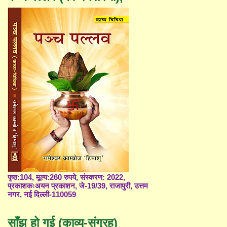
पृष्ठ:104, मूल्य:260 रुपये, संस्करण: 2022,
प्रकाशकःअयन प्रकाशन, जे-19/39, राजापुरी, उत्तम
नगर, नई दिल्ली-110059
साँझ हो गई (काव्य-संग्रह)