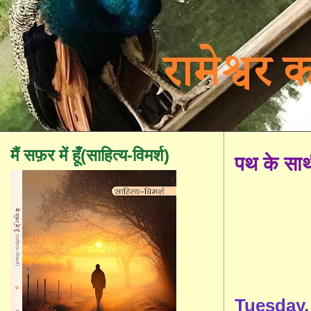
मैं सफ़र में हूँ(साहित्य-विमर्श)
पथ के सा
Tuesday, 