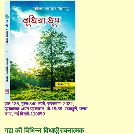
पृष्ठ:136, मूल्य:340 रुपये, संस्करण: 2022,
प्रकाशक;अयन प्रकाशन, जे-19/39, राजापुरी, उत्तम
नगर, नई दिल्ली-110059
गद्य की विभिन्न विधाएँ(रचनात्मक