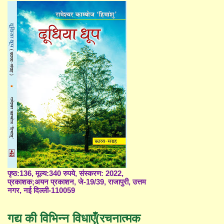
पृष्ठ:136, मूल्य:340 रुपये, संस्करण: 2022,
प्रकाशक;अयन प्रकाशन, जे-19/39, राजापुरी, उत्तम
नगर, नई दिल्ली-110059
गद्य की विभिन्न विधाएँ(रचनात्मक