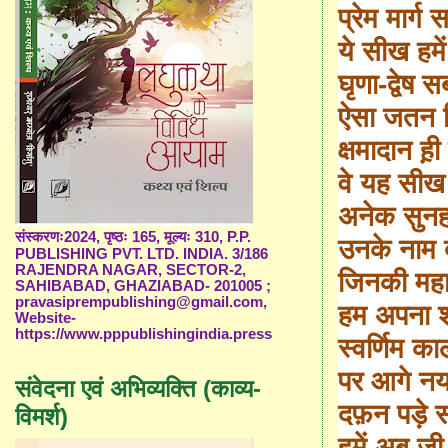
प्रेम मार्ग
ये सीख हमे
घृणा-द्वेष 
ऐसा जतन क
क्षमादान ह़
वे यह सीख
अनेक सुनहरी
संस्करणः2024, पृष्ठः 165, मूल्यः 310, P.P.
उनके नाम द
PUBLISHING PVT. LTD. INDIA. 3/186
RAJENDRA NAGAR, SECTOR-2,
जिनकी महा
SAHIBABAD, GHAZIABAD- 201005 ;
pravasiprempublishing@gmail.com,
हम अपना श
Website-
https://www.pppublishingindia.press
स्वर्णिम का
पर आगे नय
संवेदना एवं अभिव्यक्ति (काव्य-
दफ़न पड़े स
विमर्श)
हमें अब ज