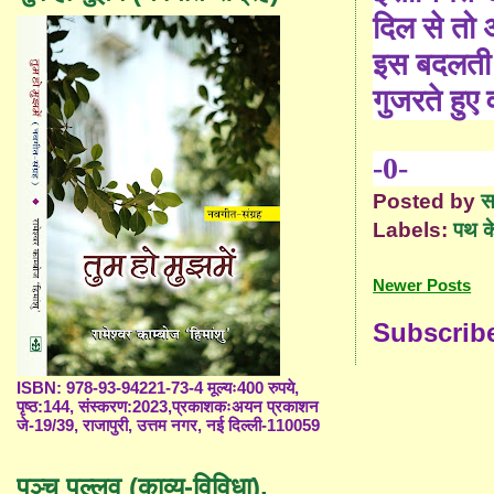
दिल से तो
इस बदलती 
गुजरते हुए
-0-
Posted by
स
Labels:
पथ क
Newer Posts
Subscrib
ISBN: 978-93-94221-73-4 मूल्यः400 रुपये,
पृष्ठ:144, संस्करण:2023,प्रकाशकःअयन प्रकाशन
जे-19/39, राजापुरी, उत्तम नगर, नई दिल्ली-110059
पञ्च पल्लव (काव्य-विविधा),