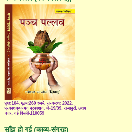
पृष्ठ:104, मूल्य:260 रुपये, संस्करण: 2022,
प्रकाशकःअयन प्रकाशन, जे-19/39, राजापुरी, उत्तम
नगर, नई दिल्ली-110059
साँझ हो गई (काव्य-संग्रह)