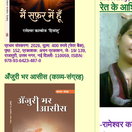
रेत के आश
प्रथम संस्करण: 2026, मूल्य: 400 रुपये (पेपर बैक),
पृष्ठ: 152, प्रकाशक: अयन प्रकाशन, जे- 19/ 139,
राजापुरी, उत्तम नगर, नई दिल्ली- 110059, ISBN:
978-93-6423-487-0
अँजुरी भर आसीस (काव्य-संग्रह)
-रामेश्वर का