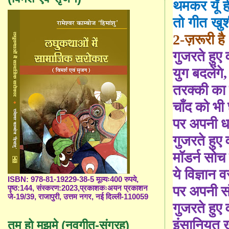
थमकर
यूँ
ह
तो गीत खुश
2-ज़रूरी है
गुजरते हुए
युग बदलेंगे
,
तरक्की का 
चाँद को भी 
पर अपनी धर
गुजरते हुए
मॉडर्न सोच 
ये विज्ञान 
ISBN: 978-81-19229-38-5 मूल्यः400 रुपये,
पर अपनी सं
पृष्ठ:144, संस्करण:2023,प्रकाशकःअयन प्रकाशन
जे-19/39, राजापुरी, उत्तम नगर, नई दिल्ली-110059
गुजरते हुए
इंसानियत 
तुम हो मुझमे (नवगीत-संग्रह)