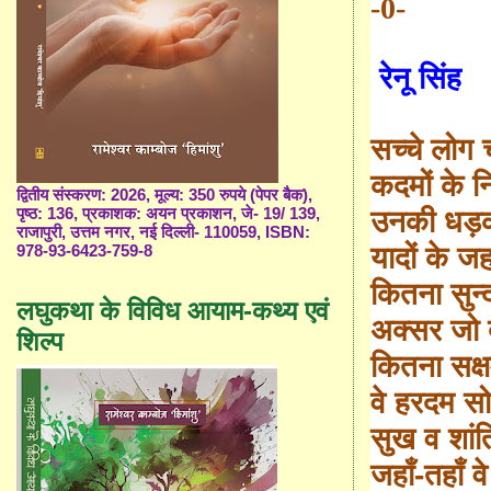
-0-
रेनू सिंह
सच्चे लोग च
कदमों के न
द्वितीय संस्करण: 2026, मूल्य: 350 रुपये (पेपर बैक),
पृष्ठ: 136, प्रकाशक: अयन प्रकाशन, जे- 19/ 139,
उनकी धड़कन
राजापुरी, उत्तम नगर, नई दिल्ली- 110059, ISBN:
यादों के जह
978-93-6423-759-8
कितना सुन्
लघुकथा के विविध आयाम-कथ्य एवं
अक्सर जो 
शिल्प
कितना सक्ष
वे हरदम स
सुख व शां
जहाँ-तहाँ 