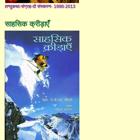
लग्घुकथा-संग्रह-दो संस्करण- 1998-2013
साहसिक क्रीड़ाएँ