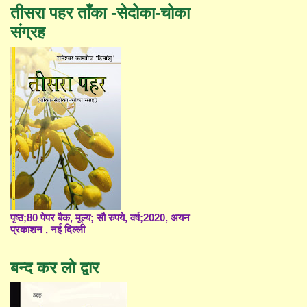
तीसरा पहर ताँका -सेदोका-चोका
संग्रह
पृष्ठ;80 पेपर बैक, मूल्य; सौ रुपये, वर्ष;2020, अयन
प्रकाशन , नई दिल्ली
बन्द कर लो द्वार