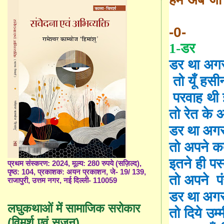
-0-
1-
डर
डर था अ
तो
यूँ
हसीन
परवाह थी 
तो रेत के 
डर था अगर
तो अपने 
इतने ही प
प्रथम संस्करण: 2024, मूल्य: 280 रुपये (सज़िल्द),
पृष्ठ: 104, प्रकाशक: अयन प्रकाशन, जे- 19/ 139,
तो अपने
प
राजापुरी, उत्तम नगर, नई दिल्ली- 110059
डर था अगर
लघुकथाओं में सामाजिक सरोकार
तो दिये उम
(विमर्श एवं सृजन)