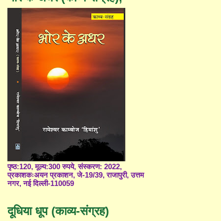
पृष्ठ:120, मूल्य:300 रुपये, संस्करण: 2022,
प्रकाशकःअयन प्रकाशन, जे-19/39, राजापुरी, उत्तम
नगर, नई दिल्ली-110059
दूधिया धूप (काव्य-संग्रह)