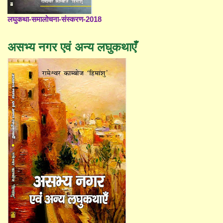
लघुकथा-समालोचना-संस्करण-2018
असभ्य नगर एवं अन्य लघुकथाएँ