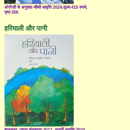
अंग्रेज़ी से अनुवाद-चौथी आवृत्ति 2024,मूल्यः415 रुपये,
पृष्ठः356
हरियाली और पानी
बालकथा -पहला संस्करण-2017, आठवीं आवृत्ति;2024,