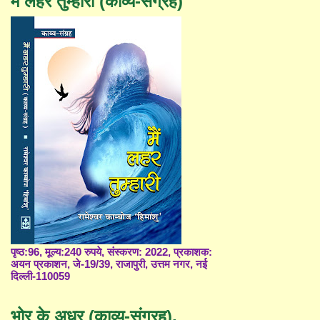
मैं लहर तुम्हारी (काव्य-संग्रह)
पृष्ठ:96, मूल्य:240 रुपये, संस्करण: 2022, प्रकाशक:
अयन प्रकाशन, जे-19/39, राजापुरी, उत्तम नगर, नई
दिल्ली-110059
भोर के अधर (काव्य-संग्रह),