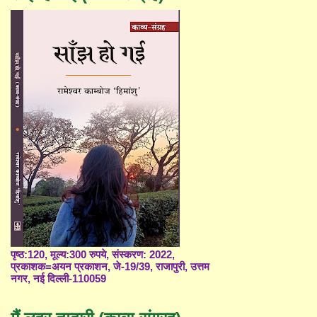
पृष्ठ:120, मूल्य:300 रुपये, संस्करण: 2022,
प्रकाशक=अयन प्रकाशन, जे-19/39, राजापुरी, उत्तम
नगर, नई दिल्ली-110059