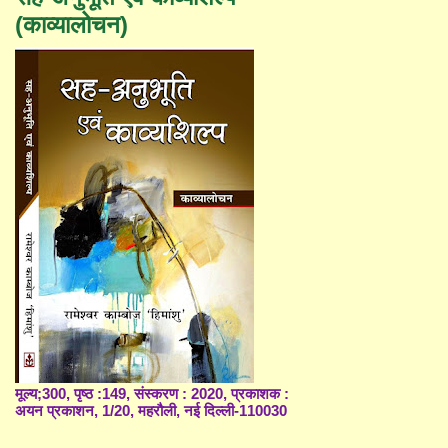
(काव्यालोचन)
मूल्य;300, पृष्ठ :149, संस्करण : 2020, प्रकाशक :
अयन प्रकाशन, 1/20, महरौली, नई दिल्ली-110030