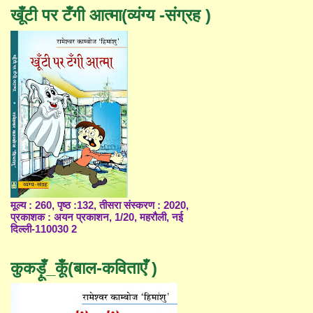
खूँटी पर टँगी आत्मा(व्यंग्य -संग्रह )
मूल्य : 260, पृष्ठ :132, तीसरा संस्करण : 2020,
प्रकाशक : अयन प्रकाशन, 1/20, महरौली, नई
दिल्ली-110030 2
कुकड़ूँ_कूँ(बाल-कविताएँ )