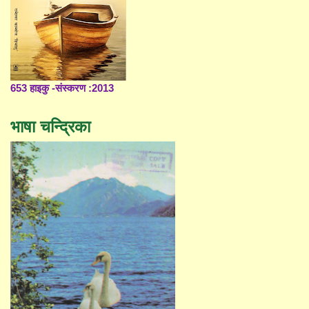
653 हाइकु -संस्करण :2013
भाषा चन्द्रिका