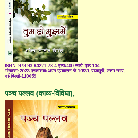
ISBN: 978-93-94221-73-4 मूल्यः400 रुपये, पृष्ठ:144,
संस्करण:2023,प्रकाशकःअयन प्रकाशन जे-19/39, राजापुरी, उत्तम नगर,
नई दिल्ली-110059
पञ्च पल्लव (काव्य-विविधा),