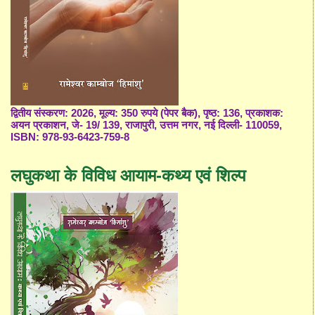
द्वितीय संस्करण: 2026, मूल्य: 350 रुपये (पेपर बैक), पृष्ठ: 136, प्रकाशक:
अयन प्रकाशन, जे- 19/ 139, राजापुरी, उत्तम नगर, नई दिल्ली- 110059,
ISBN: 978-93-6423-759-8
लघुकथा के विविध आयाम-कथ्य एवं शिल्प