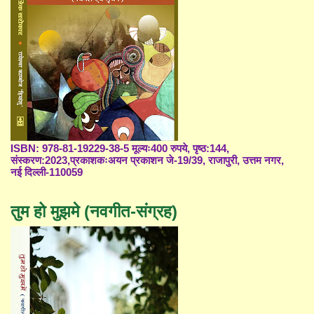
ISBN: 978-81-19229-38-5 मूल्यः400 रुपये, पृष्ठ:144,
संस्करण:2023,प्रकाशकःअयन प्रकाशन जे-19/39, राजापुरी, उत्तम नगर,
नई दिल्ली-110059
तुम हो मुझमे (नवगीत-संग्रह)