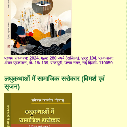
प्रथम संस्करण: 2024, मूल्य: 280 रुपये (सज़िल्द), पृष्ठ: 104, प्रकाशक:
अयन प्रकाशन, जे- 19/ 139, राजापुरी, उत्तम नगर, नई दिल्ली- 110059
लघुकथाओं में सामाजिक सरोकार (विमर्श एवं
सृजन)