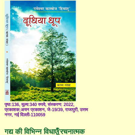
पृष्ठ:136, मूल्य:340 रुपये, संस्करण: 2022,
प्रकाशक;अयन प्रकाशन, जे-19/39, राजापुरी, उत्तम
नगर, नई दिल्ली-110059
गद्य की विभिन्न विधाएँ(रचनात्मक