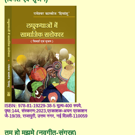
ISBN: 978-81-19229-38-5 मूल्यः400 रुपये,
पृष्ठ:144, संस्करण:2023,प्रकाशकःअयन प्रकाशन
जे-19/39, राजापुरी, उत्तम नगर, नई दिल्ली-110059
तुम हो मुझमे (नवगीत-संग्रह)