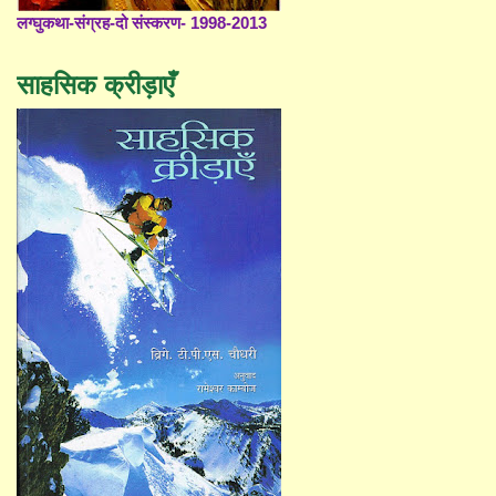
लग्घुकथा-संग्रह-दो संस्करण- 1998-2013
साहसिक क्रीड़ाएँ