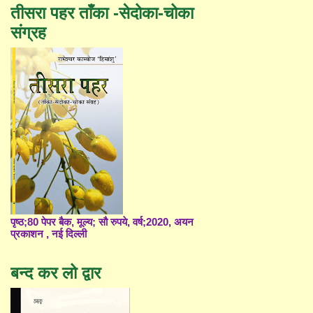
तीसरा पहर ताँका -सेदोका-चोका
संग्रह
पृष्ठ;80 पेपर बैक, मूल्य; सौ रुपये, वर्ष;2020, अयन
प्रकाशन , नई दिल्ली
बन्द कर लो द्वार