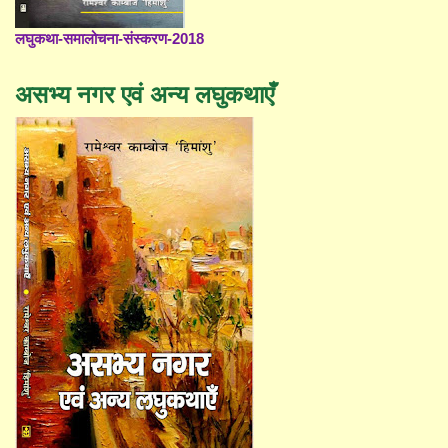
लघुकथा-समालोचना-संस्करण-2018
असभ्य नगर एवं अन्य लघुकथाएँ