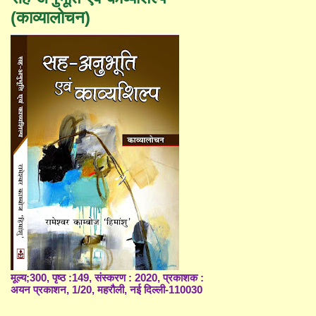
(काव्यालोचन)
मूल्य;300, पृष्ठ :149, संस्करण : 2020, प्रकाशक :
अयन प्रकाशन, 1/20, महरौली, नई दिल्ली-110030