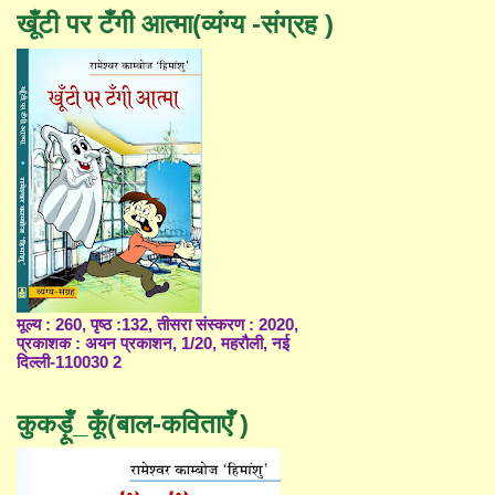
खूँटी पर टँगी आत्मा(व्यंग्य -संग्रह )
मूल्य : 260, पृष्ठ :132, तीसरा संस्करण : 2020,
प्रकाशक : अयन प्रकाशन, 1/20, महरौली, नई
दिल्ली-110030 2
कुकड़ूँ_कूँ(बाल-कविताएँ )