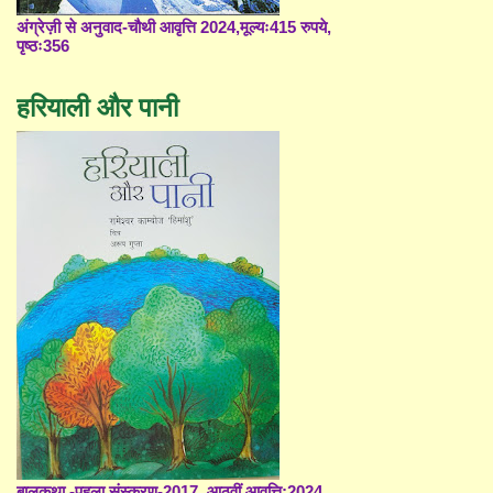
अंग्रेज़ी से अनुवाद-चौथी आवृत्ति 2024,मूल्यः415 रुपये,
पृष्ठः356
हरियाली और पानी
बालकथा -पहला संस्करण-2017, आठवीं आवृत्ति;2024,