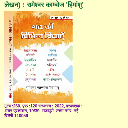
लेखन) : रामेश्वर काम्बोज 'हिमांशु'
मूल्य :260, पृष्ठ :120 संस्करण : 2022, प्रकाशक :
अयन प्रकाशन, 19/39, राजापुरी, उत्तम नगर, नई
दिल्ली-110059