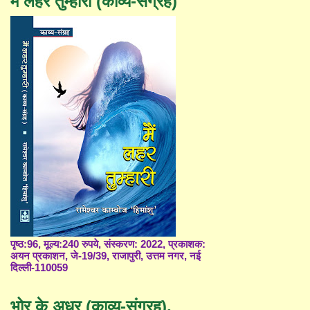
मैं लहर तुम्हारी (काव्य-संग्रह)
पृष्ठ:96, मूल्य:240 रुपये, संस्करण: 2022, प्रकाशक:
अयन प्रकाशन, जे-19/39, राजापुरी, उत्तम नगर, नई
दिल्ली-110059
भोर के अधर (काव्य-संग्रह),