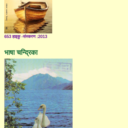
653 हाइकु -संस्करण :2013
भाषा चन्द्रिका