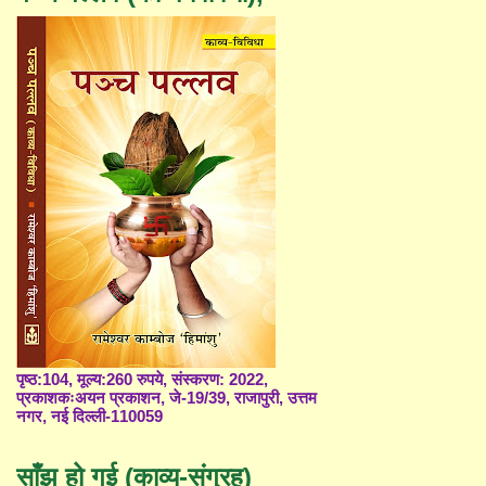
पृष्ठ:104, मूल्य:260 रुपये, संस्करण: 2022,
प्रकाशकःअयन प्रकाशन, जे-19/39, राजापुरी, उत्तम
नगर, नई दिल्ली-110059
साँझ हो गई (काव्य-संग्रह)