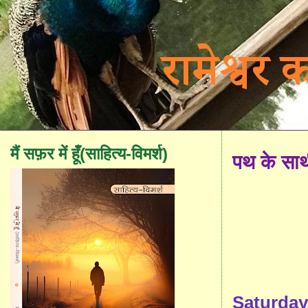
मैं सफ़र में हूँ(साहित्य-विमर्श)
पथ के सा
Saturday