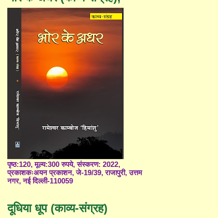
पृष्ठ:120, मूल्य:300 रुपये, संस्करण: 2022,
प्रकाशकःअयन प्रकाशन, जे-19/39, राजापुरी, उत्तम
नगर, नई दिल्ली-110059
दूधिया धूप (काव्य-संग्रह)