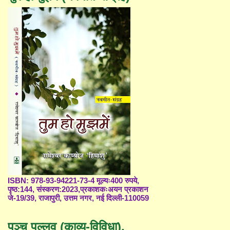
ISBN: 978-93-94221-73-4 मूल्यः400 रुपये,
पृष्ठ:144, संस्करण:2023,प्रकाशकःअयन प्रकाशन
जे-19/39, राजापुरी, उत्तम नगर, नई दिल्ली-110059
पञ्च पल्लव (काव्य-विविधा),