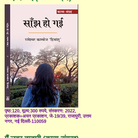
पृष्ठ:120, मूल्य:300 रुपये, संस्करण: 2022,
प्रकाशक=अयन प्रकाशन, जे-19/39, राजापुरी, उत्तम
नगर, नई दिल्ली-110059