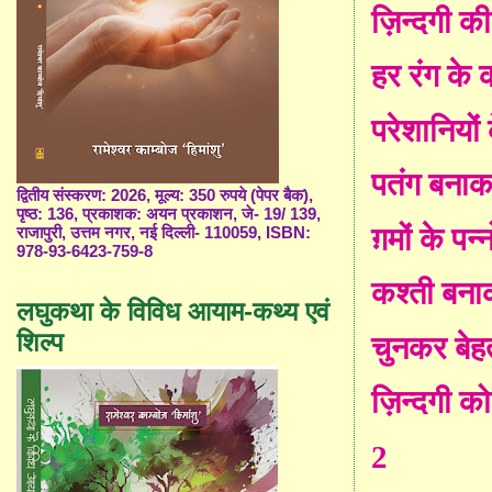
ज़िन्दगी की
हर रंग के का
परेशानियों 
पतंग बनाक
द्वितीय संस्करण: 2026, मूल्य: 350 रुपये (पेपर बैक),
पृष्ठ: 136, प्रकाशक: अयन प्रकाशन, जे- 19/ 139,
ग़मों के पन्
राजापुरी, उत्तम नगर, नई दिल्ली- 110059, ISBN:
978-93-6423-759-8
कश्ती बना
लघुकथा के विविध आयाम-कथ्य एवं
शिल्प
चुनकर बेहत
ज़िन्दगी क
2