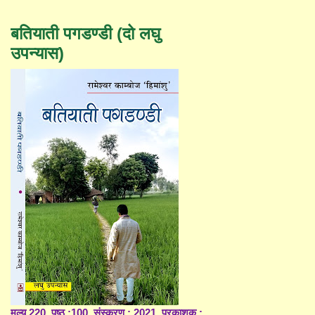
बतियाती पगडण्डी (दो लघु
उपन्यास)
मूल्य 220, पृष्ठ :100, संस्करण : 2021, प्रकाशक :