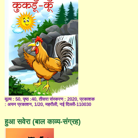
मूल्य : 50, पृष्ठ :40, तीसरा संस्करण : 2020, प्रकाशक
: अयन प्रकाशन, 1/20, महरौली, नई दिल्ली-110030
हुआ सवेरा (बाल काव्य-संग्रह)