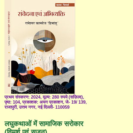
प्रथम संस्करण: 2024, मूल्य: 280 रुपये (सज़िल्द),
पृष्ठ: 104, प्रकाशक: अयन प्रकाशन, जे- 19/ 139,
राजापुरी, उत्तम नगर, नई दिल्ली- 110059
लघुकथाओं में सामाजिक सरोकार
(विमर्श एवं सृजन)