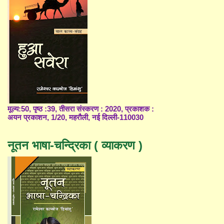
मूल्य:50, पृष्ठ :39, तीसरा संस्करण : 2020, प्रकाशक :
अयन प्रकाशन, 1/20, महरौली, नई दिल्ली-110030
नूतन भाषा-चन्द्रिका ( व्याकरण )