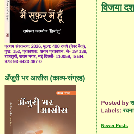
विजया दश
प्रथम संस्करण: 2026, मूल्य: 400 रुपये (पेपर बैक),
पृष्ठ: 152, प्रकाशक: अयन प्रकाशन, जे- 19/ 139,
राजापुरी, उत्तम नगर, नई दिल्ली- 110059, ISBN:
978-93-6423-487-0
अँजुरी भर आसीस (काव्य-संग्रह)
Posted by
स
Labels:
रचना
Newer Posts