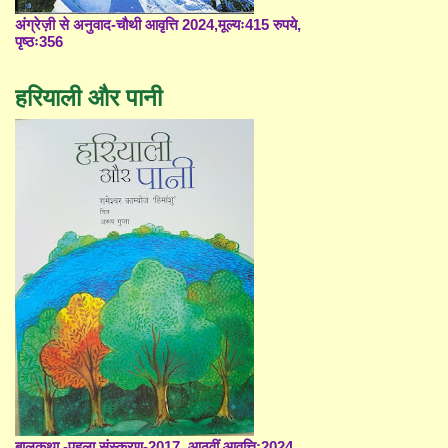
अंग्रेज़ी से अनुवाद-चौथी आवृत्ति 2024,मूल्यः415 रुपये,
पृष्ठः356
हरियाली और पानी
बालकथा -पहला संस्करण-2017, आठवीं आवृत्ति;2024,