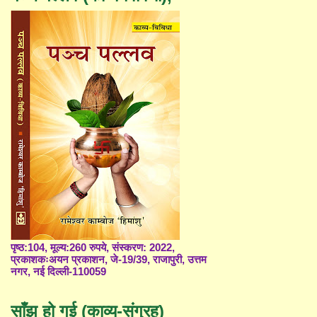
पृष्ठ:104, मूल्य:260 रुपये, संस्करण: 2022,
प्रकाशकःअयन प्रकाशन, जे-19/39, राजापुरी, उत्तम
नगर, नई दिल्ली-110059
साँझ हो गई (काव्य-संग्रह)