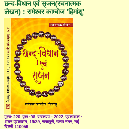
छन्द-विधान एवं सृजन(रचनात्मक
लेखन) : रामेश्वर काम्बोज 'हिमांशु'
मूल्य: 220, पृष्ठ :96, संस्करण : 2022, प्रकाशक :
अयन प्रकाशन, 19/39, राजापुरी, उत्तम नगर, नई
दिल्ली-110059