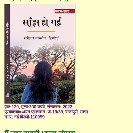
पृष्ठ:120, मूल्य:300 रुपये, संस्करण: 2022,
प्रकाशक=अयन प्रकाशन, जे-19/39, राजापुरी, उत्तम
नगर, नई दिल्ली-110059