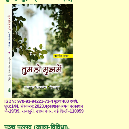
ISBN: 978-93-94221-73-4 मूल्यः400 रुपये,
पृष्ठ:144, संस्करण:2023,प्रकाशकःअयन प्रकाशन
जे-19/39, राजापुरी, उत्तम नगर, नई दिल्ली-110059
पञ्च पल्लव (काव्य-विविधा),