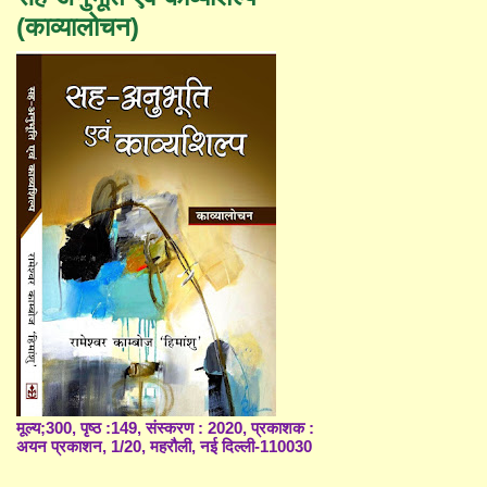
(काव्यालोचन)
मूल्य;300, पृष्ठ :149, संस्करण : 2020, प्रकाशक :
अयन प्रकाशन, 1/20, महरौली, नई दिल्ली-110030