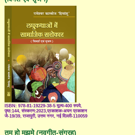
ISBN: 978-81-19229-38-5 मूल्यः400 रुपये,
पृष्ठ:144, संस्करण:2023,प्रकाशकःअयन प्रकाशन
जे-19/39, राजापुरी, उत्तम नगर, नई दिल्ली-110059
तुम हो मुझमे (नवगीत-संग्रह)