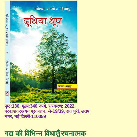
पृष्ठ:136, मूल्य:340 रुपये, संस्करण: 2022,
प्रकाशक;अयन प्रकाशन, जे-19/39, राजापुरी, उत्तम
नगर, नई दिल्ली-110059
गद्य की विभिन्न विधाएँ(रचनात्मक