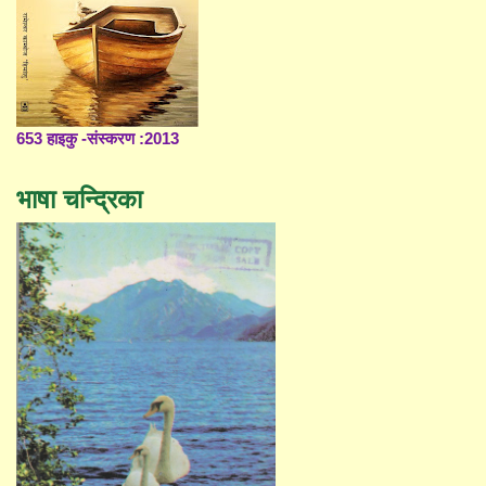
653 हाइकु -संस्करण :2013
भाषा चन्द्रिका