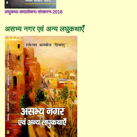
लघुकथा-समालोचना-संस्करण-2018
असभ्य नगर एवं अन्य लघुकथाएँ