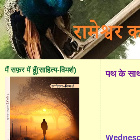
मैं सफ़र में हूँ(साहित्य-विमर्श)
पथ के सा
Wednesda