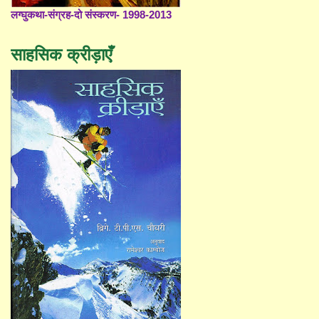
लग्घुकथा-संग्रह-दो संस्करण- 1998-2013
साहसिक क्रीड़ाएँ