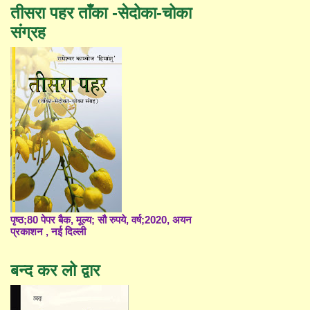
तीसरा पहर ताँका -सेदोका-चोका
संग्रह
पृष्ठ;80 पेपर बैक, मूल्य; सौ रुपये, वर्ष;2020, अयन
प्रकाशन , नई दिल्ली
बन्द कर लो द्वार