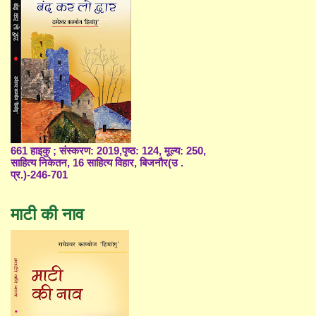
661 हाइकु ; संस्करण: 2019,पृष्ठ: 124, मूल्य: 250,
साहित्य निकेतन, 16 साहित्य विहार, बिजनौर(उ .
प्र.)-246-701
माटी की नाव