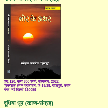
पृष्ठ:120, मूल्य:300 रुपये, संस्करण: 2022,
प्रकाशकःअयन प्रकाशन, जे-19/39, राजापुरी, उत्तम
नगर, नई दिल्ली-110059
दूधिया धूप (काव्य-संग्रह)