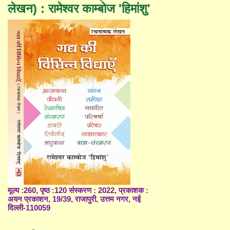
लेखन) : रामेश्वर काम्बोज 'हिमांशु'
मूल्य :260, पृष्ठ :120 संस्करण : 2022, प्रकाशक :
अयन प्रकाशन, 19/39, राजापुरी, उत्तम नगर, नई
दिल्ली-110059