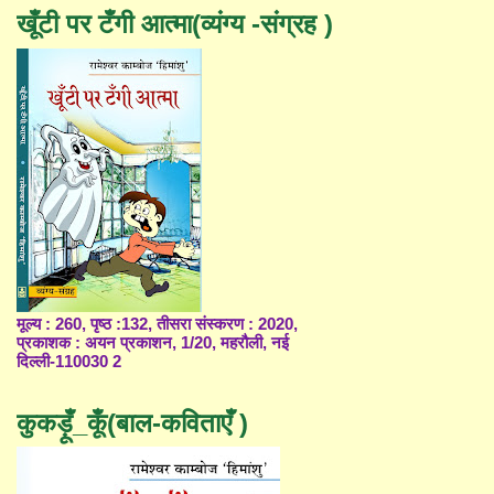
खूँटी पर टँगी आत्मा(व्यंग्य -संग्रह )
मूल्य : 260, पृष्ठ :132, तीसरा संस्करण : 2020,
प्रकाशक : अयन प्रकाशन, 1/20, महरौली, नई
दिल्ली-110030 2
कुकड़ूँ_कूँ(बाल-कविताएँ )