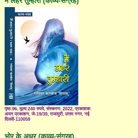
मैं लहर तुम्हारी (काव्य-संग्रह)
पृष्ठ:96, मूल्य:240 रुपये, संस्करण: 2022, प्रकाशक:
अयन प्रकाशन, जे-19/39, राजापुरी, उत्तम नगर, नई
दिल्ली-110059
भोर के अधर (काव्य-संग्रह),