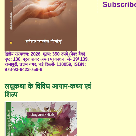
Subscrib
द्वितीय संस्करण: 2026, मूल्य: 350 रुपये (पेपर बैक),
पृष्ठ: 136, प्रकाशक: अयन प्रकाशन, जे- 19/ 139,
राजापुरी, उत्तम नगर, नई दिल्ली- 110059, ISBN:
978-93-6423-759-8
लघुकथा के विविध आयाम-कथ्य एवं
शिल्प