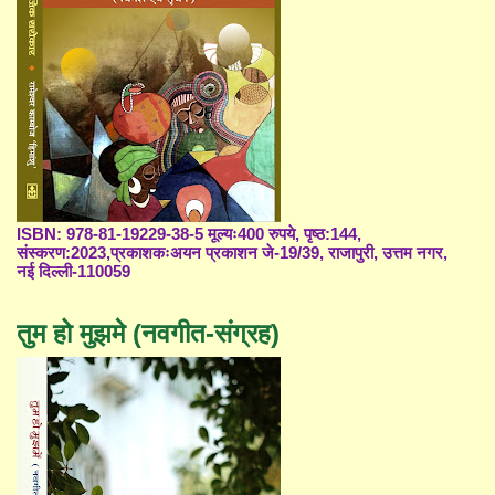
ISBN: 978-81-19229-38-5 मूल्यः400 रुपये, पृष्ठ:144,
संस्करण:2023,प्रकाशकःअयन प्रकाशन जे-19/39, राजापुरी, उत्तम नगर,
नई दिल्ली-110059
तुम हो मुझमे (नवगीत-संग्रह)