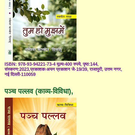
ISBN: 978-93-94221-73-4 मूल्यः400 रुपये, पृष्ठ:144,
संस्करण:2023,प्रकाशकःअयन प्रकाशन जे-19/39, राजापुरी, उत्तम नगर,
नई दिल्ली-110059
पञ्च पल्लव (काव्य-विविधा),