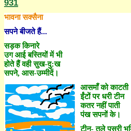
931
भावना सक्सैना
सपने बीजते हैं...
सड़क किनारे
उग आई बस्तियों में भी
होते हैं वही सुख-दु
:
ख
सपने
,
आस-उम्मीदें।
आस
माँ
को काटती
ईंटों पर धरी टीन
कतर नहीं पाती
पंख सपनों के।
टीन
-
तले पसरी भू