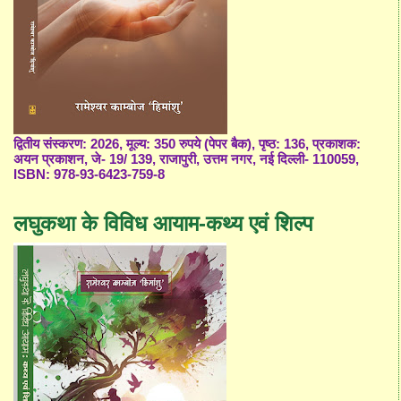
द्वितीय संस्करण: 2026, मूल्य: 350 रुपये (पेपर बैक), पृष्ठ: 136, प्रकाशक:
अयन प्रकाशन, जे- 19/ 139, राजापुरी, उत्तम नगर, नई दिल्ली- 110059,
ISBN: 978-93-6423-759-8
लघुकथा के विविध आयाम-कथ्य एवं शिल्प