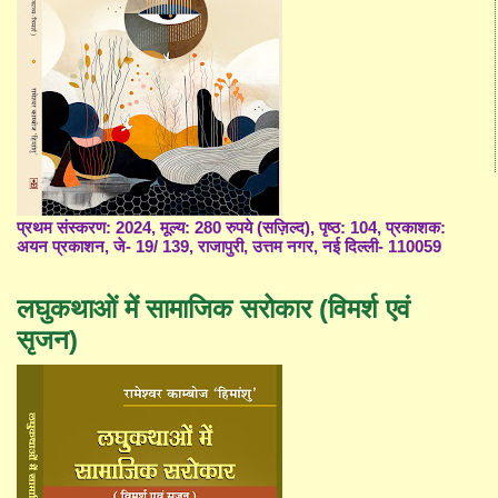
प्रथम संस्करण: 2024, मूल्य: 280 रुपये (सज़िल्द), पृष्ठ: 104, प्रकाशक:
अयन प्रकाशन, जे- 19/ 139, राजापुरी, उत्तम नगर, नई दिल्ली- 110059
लघुकथाओं में सामाजिक सरोकार (विमर्श एवं
सृजन)