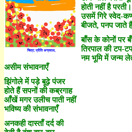
होती नहीं है परती।
उसमें गिरे स्वेद
-
क
बीजते
,
पनप जाते है
बाँस के कोनों पर
बँ
तिरपाल की टप-टप
चित्र; प्रीति अग्रवाल,
नम भूमि में जन्म ले
असीम संभावना
एँ
झिंगोले में पड़े बूढ़े पंजर
होते हैं सपनों की कब्रगाह
आँखें मगर उलीच पाती नहीं
भविष्य की संभावना
एँ
अनकही दास्ताँ दर्द की