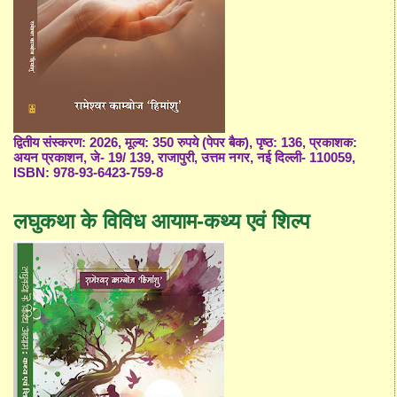
द्वितीय संस्करण: 2026, मूल्य: 350 रुपये (पेपर बैक), पृष्ठ: 136, प्रकाशक:
अयन प्रकाशन, जे- 19/ 139, राजापुरी, उत्तम नगर, नई दिल्ली- 110059,
ISBN: 978-93-6423-759-8
लघुकथा के विविध आयाम-कथ्य एवं शिल्प