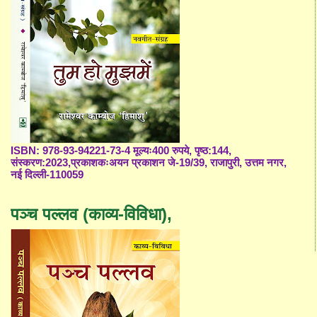
ISBN: 978-93-94221-73-4 मूल्यः400 रुपये, पृष्ठ:144,
संस्करण:2023,प्रकाशकःअयन प्रकाशन जे-19/39, राजापुरी, उत्तम नगर,
नई दिल्ली-110059
पञ्च पल्लव (काव्य-विविधा),