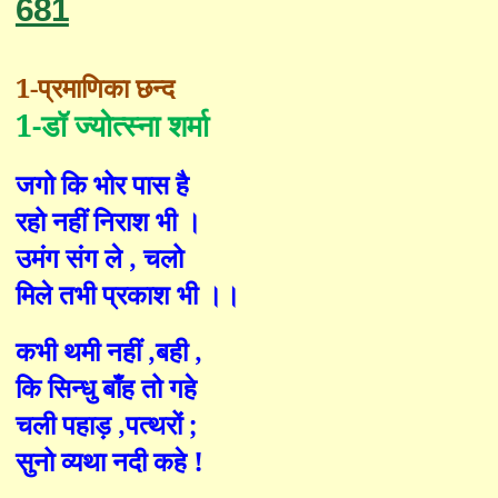
681
1-
प्रमाणिका
छन्द
1-
डॉ ज्योत्स्ना शर्मा
जगो कि भोर पास है
रहो नहीं निराश भी ।
उमंग संग ले
,
चलो
मिले तभी प्रकाश भी ।।
कभी थमी नहीं
,
बही
,
कि सिन्धु बाँह तो गहे
चली पहाड़
,
पत्थरों
;
सुनो व्यथा नदी कहे !