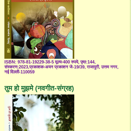
ISBN: 978-81-19229-38-5 मूल्यः400 रुपये, पृष्ठ:144,
संस्करण:2023,प्रकाशकःअयन प्रकाशन जे-19/39, राजापुरी, उत्तम नगर,
नई दिल्ली-110059
तुम हो मुझमे (नवगीत-संग्रह)