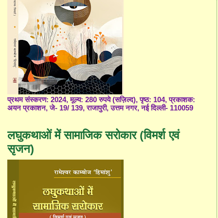
प्रथम संस्करण: 2024, मूल्य: 280 रुपये (सज़िल्द), पृष्ठ: 104, प्रकाशक:
अयन प्रकाशन, जे- 19/ 139, राजापुरी, उत्तम नगर, नई दिल्ली- 110059
लघुकथाओं में सामाजिक सरोकार (विमर्श एवं
सृजन)