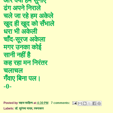
और क्या हम सुना
एँ
ढंग अपने निराले
चले जा रहे हम अकेले
खुद ही खुद को
सँ
भाले
धरा भी अकेली
चाँद-सूरज अकेला
मगर उनका कोई
सानी नहीं है
कह रहा मन निरंतर
चलाचल
गँ
वा
ए
बिना पल
।
-0-
Posted by
सहज साहित्य
at
4:30 PM
7 comments:
Labels:
डॉ. सुरंगमा यादव
,
रचनाकार