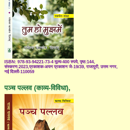
ISBN: 978-93-94221-73-4 मूल्यः400 रुपये, पृष्ठ:144,
संस्करण:2023,प्रकाशकःअयन प्रकाशन जे-19/39, राजापुरी, उत्तम नगर,
नई दिल्ली-110059
पञ्च पल्लव (काव्य-विविधा),