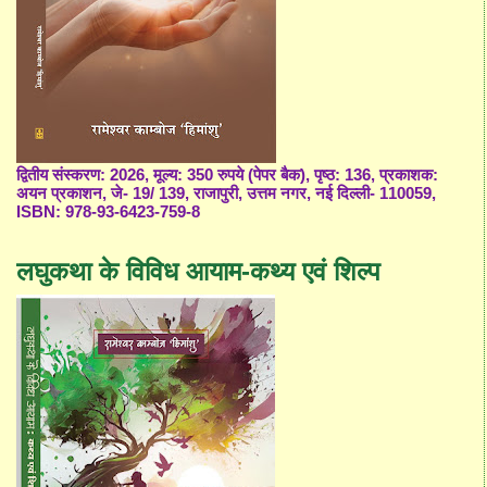
द्वितीय संस्करण: 2026, मूल्य: 350 रुपये (पेपर बैक), पृष्ठ: 136, प्रकाशक:
अयन प्रकाशन, जे- 19/ 139, राजापुरी, उत्तम नगर, नई दिल्ली- 110059,
ISBN: 978-93-6423-759-8
लघुकथा के विविध आयाम-कथ्य एवं शिल्प