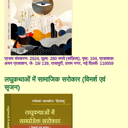
प्रथम संस्करण: 2024, मूल्य: 280 रुपये (सज़िल्द), पृष्ठ: 104, प्रकाशक:
अयन प्रकाशन, जे- 19/ 139, राजापुरी, उत्तम नगर, नई दिल्ली- 110059
लघुकथाओं में सामाजिक सरोकार (विमर्श एवं
सृजन)