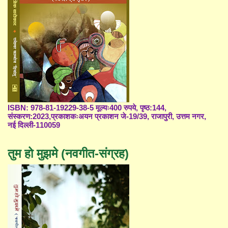
ISBN: 978-81-19229-38-5 मूल्यः400 रुपये, पृष्ठ:144,
संस्करण:2023,प्रकाशकःअयन प्रकाशन जे-19/39, राजापुरी, उत्तम नगर,
नई दिल्ली-110059
तुम हो मुझमे (नवगीत-संग्रह)