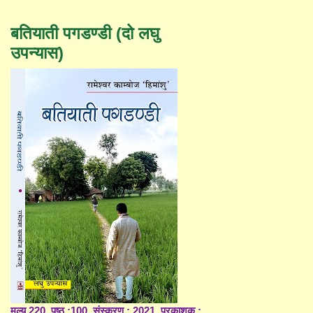
बतियाती पगडण्डी (दो लघु
उपन्यास)
मूल्य 220, पृष्ठ :100, संस्करण : 2021, प्रकाशक :