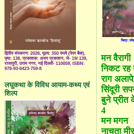
चित्र :रम
द्वितीय संस्करण: 2026, मूल्य: 350 रुपये (पेपर बैक),
मन वैरागी
पृष्ठ: 136, प्रकाशक: अयन प्रकाशन, जे- 19/ 139,
राजापुरी, उत्तम नगर, नई दिल्ली- 110059, ISBN:
निकट रह त
978-93-6423-759-8
राग अलापे
लघुकथा के विविध आयाम-कथ्य एवं
सिंदूरी सपन
शिल्प
बुने प्रीत
4
मन मगन
नाचता मीर