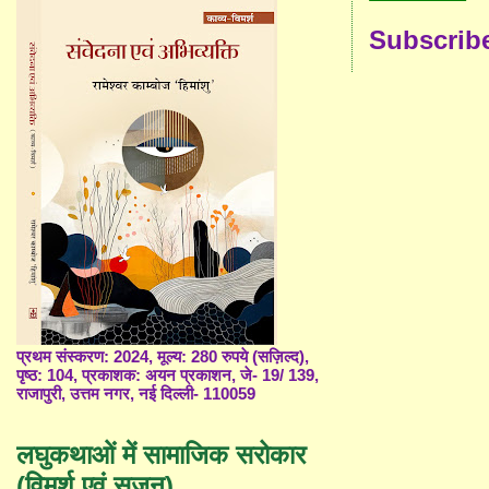
Subscrib
प्रथम संस्करण: 2024, मूल्य: 280 रुपये (सज़िल्द),
पृष्ठ: 104, प्रकाशक: अयन प्रकाशन, जे- 19/ 139,
राजापुरी, उत्तम नगर, नई दिल्ली- 110059
लघुकथाओं में सामाजिक सरोकार
(विमर्श एवं सृजन)