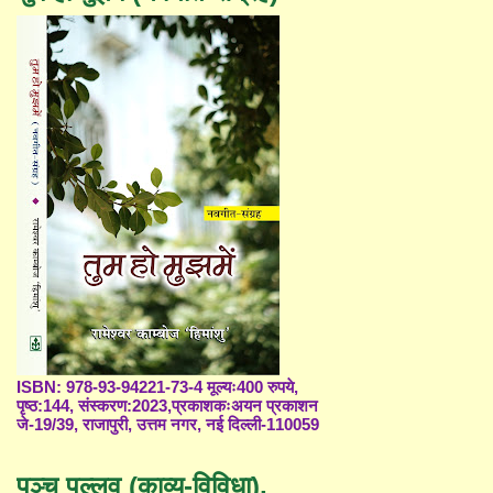
ISBN: 978-93-94221-73-4 मूल्यः400 रुपये,
पृष्ठ:144, संस्करण:2023,प्रकाशकःअयन प्रकाशन
जे-19/39, राजापुरी, उत्तम नगर, नई दिल्ली-110059
पञ्च पल्लव (काव्य-विविधा),