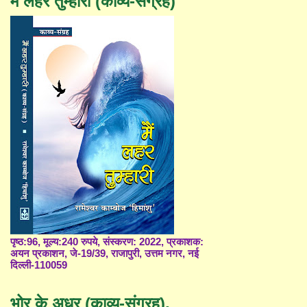
मैं लहर तुम्हारी (काव्य-संग्रह)
पृष्ठ:96, मूल्य:240 रुपये, संस्करण: 2022, प्रकाशक:
अयन प्रकाशन, जे-19/39, राजापुरी, उत्तम नगर, नई
दिल्ली-110059
भोर के अधर (काव्य-संग्रह),