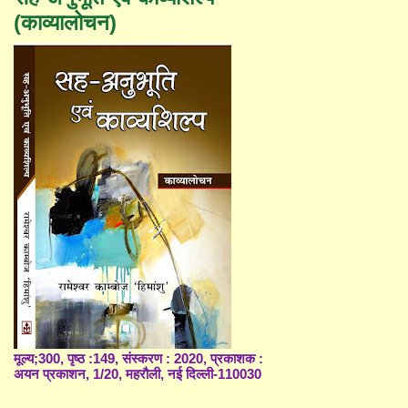
(काव्यालोचन)
मूल्य;300, पृष्ठ :149, संस्करण : 2020, प्रकाशक :
अयन प्रकाशन, 1/20, महरौली, नई दिल्ली-110030