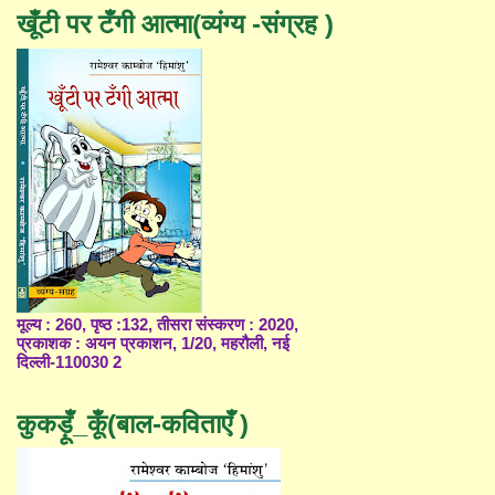
खूँटी पर टँगी आत्मा(व्यंग्य -संग्रह )
मूल्य : 260, पृष्ठ :132, तीसरा संस्करण : 2020,
प्रकाशक : अयन प्रकाशन, 1/20, महरौली, नई
दिल्ली-110030 2
कुकड़ूँ_कूँ(बाल-कविताएँ )