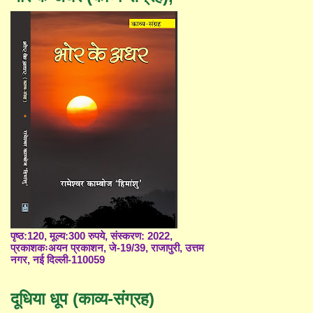
पृष्ठ:120, मूल्य:300 रुपये, संस्करण: 2022,
प्रकाशकःअयन प्रकाशन, जे-19/39, राजापुरी, उत्तम
नगर, नई दिल्ली-110059
दूधिया धूप (काव्य-संग्रह)