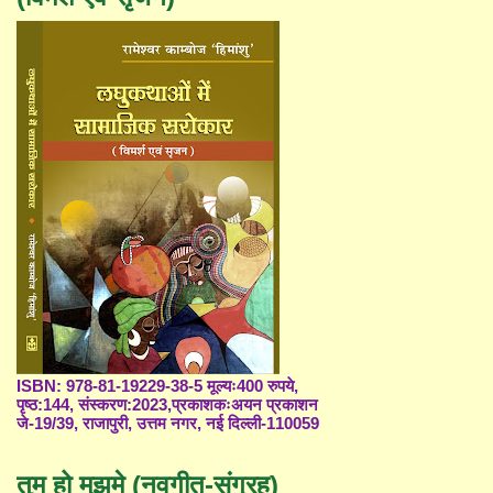
ISBN: 978-81-19229-38-5 मूल्यः400 रुपये,
पृष्ठ:144, संस्करण:2023,प्रकाशकःअयन प्रकाशन
जे-19/39, राजापुरी, उत्तम नगर, नई दिल्ली-110059
तुम हो मुझमे (नवगीत-संग्रह)