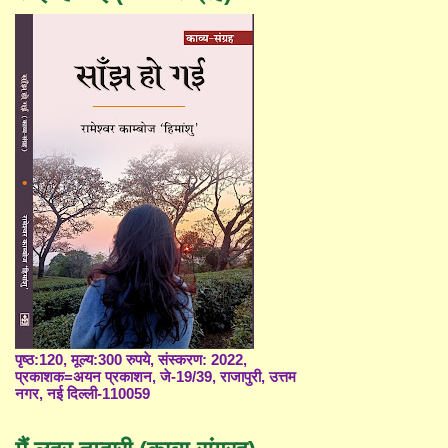
पृष्ठ:120, मूल्य:300 रुपये, संस्करण: 2022,
प्रकाशक=अयन प्रकाशन, जे-19/39, राजापुरी, उत्तम
नगर, नई दिल्ली-110059