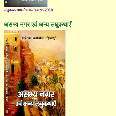
लघुकथा-समालोचना-संस्करण-2018
असभ्य नगर एवं अन्य लघुकथाएँ