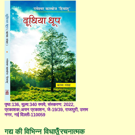
पृष्ठ:136, मूल्य:340 रुपये, संस्करण: 2022,
प्रकाशक;अयन प्रकाशन, जे-19/39, राजापुरी, उत्तम
नगर, नई दिल्ली-110059
गद्य की विभिन्न विधाएँ(रचनात्मक