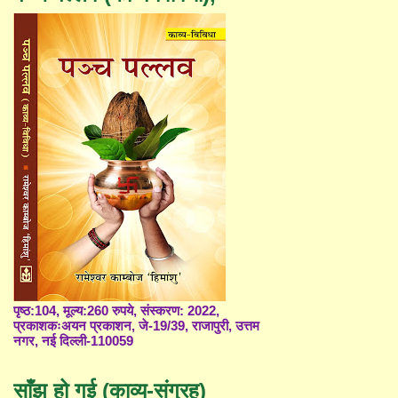
पृष्ठ:104, मूल्य:260 रुपये, संस्करण: 2022,
प्रकाशकःअयन प्रकाशन, जे-19/39, राजापुरी, उत्तम
नगर, नई दिल्ली-110059
साँझ हो गई (काव्य-संग्रह)