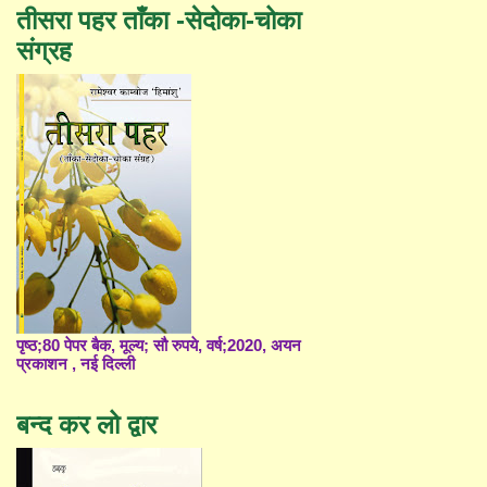
तीसरा पहर ताँका -सेदोका-चोका
संग्रह
पृष्ठ;80 पेपर बैक, मूल्य; सौ रुपये, वर्ष;2020, अयन
प्रकाशन , नई दिल्ली
बन्द कर लो द्वार