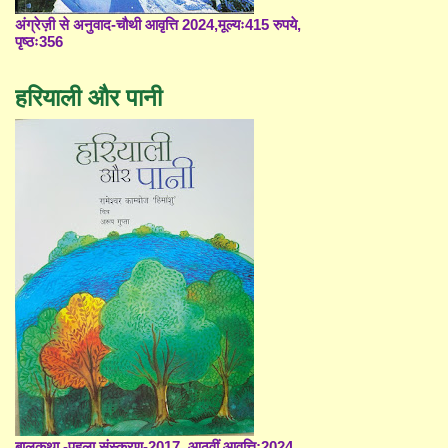
अंग्रेज़ी से अनुवाद-चौथी आवृत्ति 2024,मूल्यः415 रुपये,
पृष्ठः356
हरियाली और पानी
बालकथा -पहला संस्करण-2017, आठवीं आवृत्ति;2024,