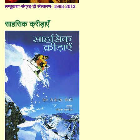
लग्घुकथा-संग्रह-दो संस्करण- 1998-2013
साहसिक क्रीड़ाएँ