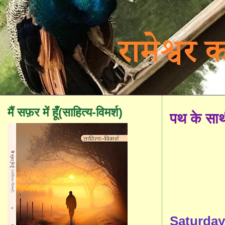
मैं सफ़र में हूँ(साहित्य-विमर्श)
पथ के सा
Saturday