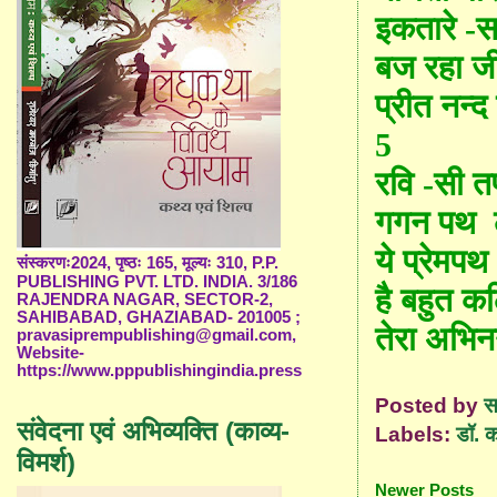
इकतारे -स
बज रहा ज
प्रीत नन्द
5
रवि -सी त
गगन पथ ल
ये प्रेमप
संस्करणः2024, पृष्ठः 165, मूल्यः 310, P.P.
PUBLISHING PVT. LTD. INDIA. 3/186
है बहुत क
RAJENDRA NAGAR, SECTOR-2,
SAHIBABAD, GHAZIABAD- 201005 ;
तेरा अभिन
pravasiprempublishing@gmail.com,
Website-
https://www.pppublishingindia.press
Posted by
स
संवेदना एवं अभिव्यक्ति (काव्य-
Labels:
डॉ. 
विमर्श)
Newer Posts