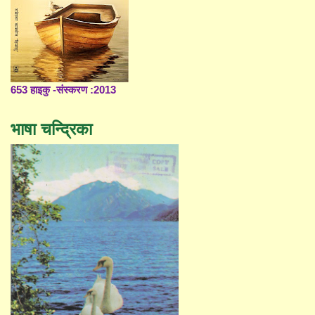
653 हाइकु -संस्करण :2013
भाषा चन्द्रिका