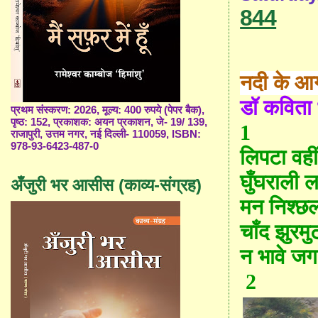
844
नदी के आग
डॉ कविता
प्रथम संस्करण: 2026, मूल्य: 400 रुपये (पेपर बैक),
पृष्ठ: 152, प्रकाशक: अयन प्रकाशन, जे- 19/ 139,
1
राजापुरी, उत्तम नगर, नई दिल्ली- 110059, ISBN:
978-93-6423-487-0
लिपटा वही
घुँघराली लट
अँजुरी भर आसीस (काव्य-संग्रह)
मन निश्छ
चाँद झुरमुटो
न भावे ज
2