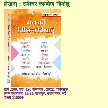
लेखन) : रामेश्वर काम्बोज 'हिमांशु'
मूल्य :260, पृष्ठ :120 संस्करण : 2022, प्रकाशक :
अयन प्रकाशन, 19/39, राजापुरी, उत्तम नगर, नई
दिल्ली-110059