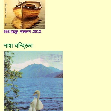
653 हाइकु -संस्करण :2013
भाषा चन्द्रिका