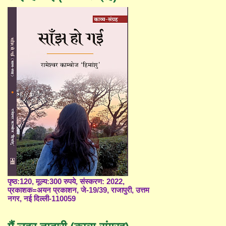
पृष्ठ:120, मूल्य:300 रुपये, संस्करण: 2022,
प्रकाशक=अयन प्रकाशन, जे-19/39, राजापुरी, उत्तम
नगर, नई दिल्ली-110059