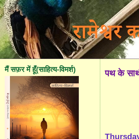
मैं सफ़र में हूँ(साहित्य-विमर्श)
पथ के सा
Thursday