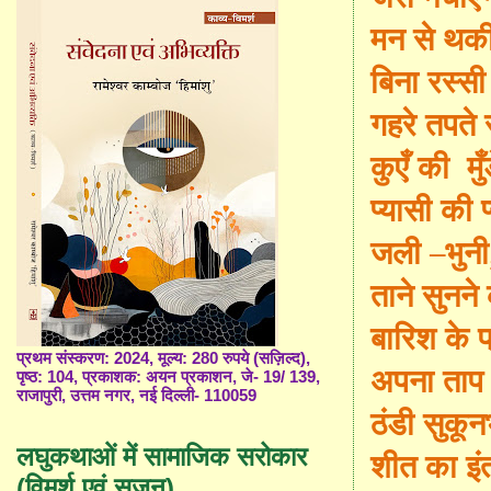
मन से थक
बिना रस्सी
गहरे तपते स
कुएँ की
मुँ
प्यासी की प
जली –भुन
ताने सुनन
बारिश के प
प्रथम संस्करण: 2024, मूल्य: 280 रुपये (सज़िल्द),
अपना ताप 
पृष्ठ: 104, प्रकाशक: अयन प्रकाशन, जे- 19/ 139,
राजापुरी, उत्तम नगर, नई दिल्ली- 110059
ठंडी सुकूनभ
लघुकथाओं में सामाजिक सरोकार
शीत का इ
(विमर्श एवं सृजन)