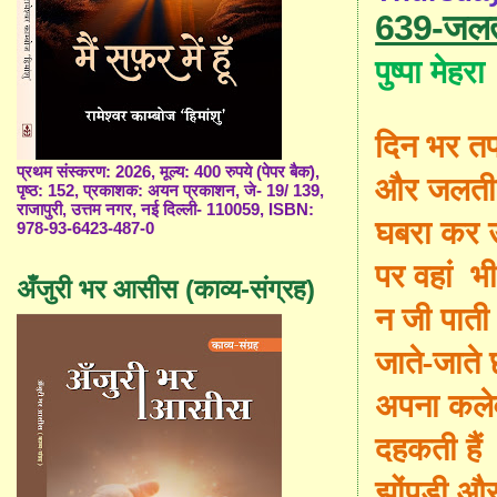
639-जलती
पुष्पा म
दिन भर तप
प्रथम संस्करण: 2026, मूल्य: 400 रुपये (पेपर बैक),
और जलती 
पृष्ठ: 152, प्रकाशक: अयन प्रकाशन, जे- 19/ 139,
राजापुरी, उत्तम नगर, नई दिल्ली- 110059, ISBN:
घबरा कर 
978-93-6423-487-0
पर वहां भ
अँजुरी भर आसीस (काव्य-संग्रह)
न जी पाती
जाते-जाते 
अपना कले
दहकती हैं
झोंपड़ी और