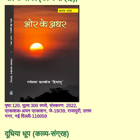
पृष्ठ:120, मूल्य:300 रुपये, संस्करण: 2022,
प्रकाशकःअयन प्रकाशन, जे-19/39, राजापुरी, उत्तम
नगर, नई दिल्ली-110059
दूधिया धूप (काव्य-संग्रह)