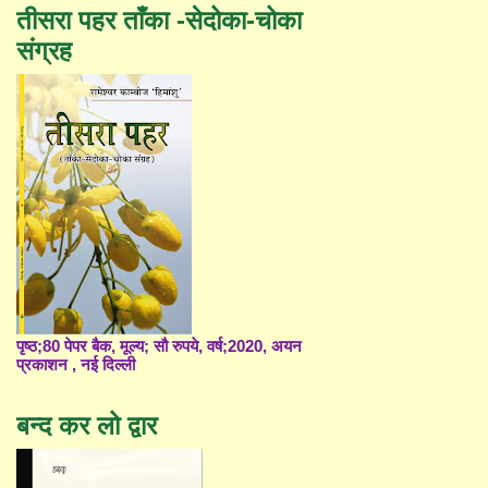
तीसरा पहर ताँका -सेदोका-चोका
संग्रह
पृष्ठ;80 पेपर बैक, मूल्य; सौ रुपये, वर्ष;2020, अयन
प्रकाशन , नई दिल्ली
बन्द कर लो द्वार