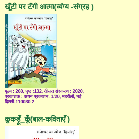
खूँटी पर टँगी आत्मा(व्यंग्य -संग्रह )
मूल्य : 260, पृष्ठ :132, तीसरा संस्करण : 2020,
प्रकाशक : अयन प्रकाशन, 1/20, महरौली, नई
दिल्ली-110030 2
कुकड़ूँ_कूँ(बाल-कविताएँ )