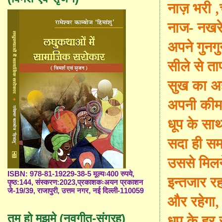
नाज़ भरी ,
नाज- नखरे
अपने गुनगु
सीले से ता
सुख का 
अपनी कीम
धूप के स
सदा ही स
उससे मिलन
ISBN: 978-81-19229-38-5 मूल्यः400 रुपये,
इन्तजार र
पृष्ठ:144, संस्करण:2023,प्रकाशकःअयन प्रकाशन
जे-19/39, राजापुरी, उत्तम नगर, नई दिल्ली-110059
और रहेगा,
धूप के हर 
तुम हो मुझमे (नवगीत-संग्रह)