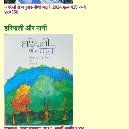
अंग्रेज़ी से अनुवाद-चौथी आवृत्ति 2024,मूल्यः415 रुपये,
पृष्ठः356
हरियाली और पानी
बालकथा -पहला संस्करण-2017, आठवीं आवृत्ति;2024,