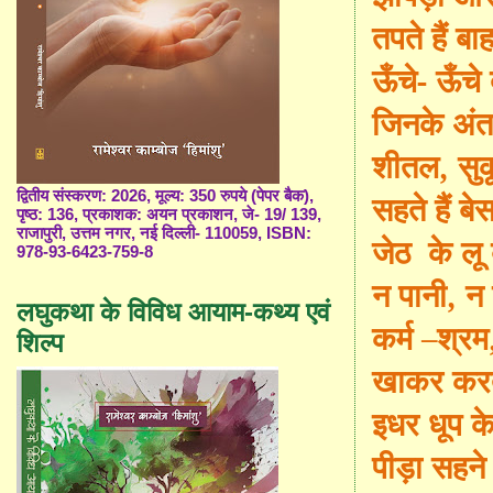
तपते हैं ब
ऊँचे- ऊँचे
जिनके अंत
शीतल
,
सु
द्वितीय संस्करण: 2026, मूल्य: 350 रुपये (पेपर बैक),
सहते हैं बे
पृष्ठ: 136, प्रकाशक: अयन प्रकाशन, जे- 19/ 139,
राजापुरी, उत्तम नगर, नई दिल्ली- 110059, ISBN:
जेठ के लू 
978-93-6423-759-8
न पानी, न
लघुकथा के विविध आयाम-कथ्य एवं
कर्म –श्र
शिल्प
खाकर कर
इधर धूप 
पीड़ा सहने