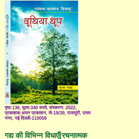
पृष्ठ:136, मूल्य:340 रुपये, संस्करण: 2022,
प्रकाशक;अयन प्रकाशन, जे-19/39, राजापुरी, उत्तम
नगर, नई दिल्ली-110059
गद्य की विभिन्न विधाएँ(रचनात्मक