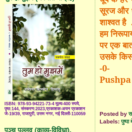
सूरज और ध
शाश्वत है 
हम निरूपाय
पर एक बात
उसके किस र
-0-
Pushpa
ISBN: 978-93-94221-73-4 मूल्यः400 रुपये,
पृष्ठ:144, संस्करण:2023,प्रकाशकःअयन प्रकाशन
Posted by
स
जे-19/39, राजापुरी, उत्तम नगर, नई दिल्ली-110059
Labels:
पुष्पा 
पञ्च पल्लव (काव्य-विविधा),