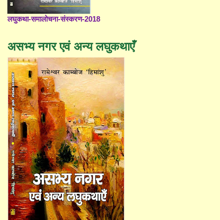
लघुकथा-समालोचना-संस्करण-2018
असभ्य नगर एवं अन्य लघुकथाएँ