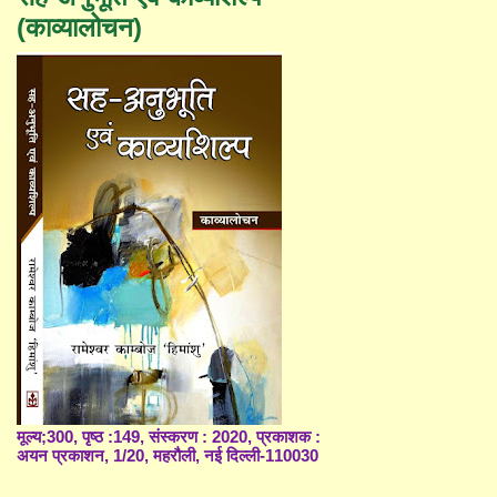
(काव्यालोचन)
मूल्य;300, पृष्ठ :149, संस्करण : 2020, प्रकाशक :
अयन प्रकाशन, 1/20, महरौली, नई दिल्ली-110030