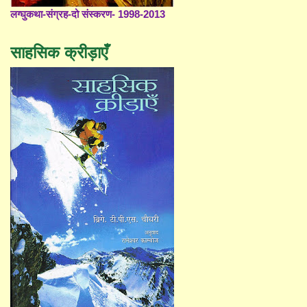
लग्घुकथा-संग्रह-दो संस्करण- 1998-2013
साहसिक क्रीड़ाएँ