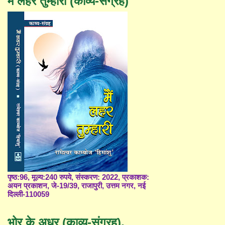
मैं लहर तुम्हारी (काव्य-संग्रह)
पृष्ठ:96, मूल्य:240 रुपये, संस्करण: 2022, प्रकाशक:
अयन प्रकाशन, जे-19/39, राजापुरी, उत्तम नगर, नई
दिल्ली-110059
भोर के अधर (काव्य-संग्रह),