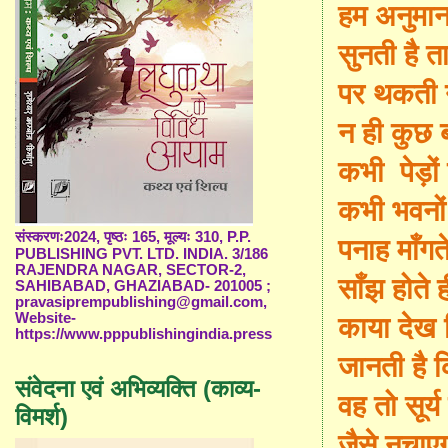
हम अनुमान
सुनती है ता
पर थकती न
न ही कुछ 
कभी पेड़ों
कभी भवनों
पनाह माँगते
संस्करणः2024, पृष्ठः 165, मूल्यः 310, P.P.
PUBLISHING PVT. LTD. INDIA. 3/186
RAJENDRA NAGAR, SECTOR-2,
साँझ होते ह
SAHIBABAD, GHAZIABAD- 201005 ;
pravasiprempublishing@gmail.com,
काया देख 
Website-
https://www.pppublishingindia.press
जानती है 
संवेदना एवं अभिव्यक्ति (काव्य-
वह तो सूर्य
विमर्श)
जैसे नचाएग