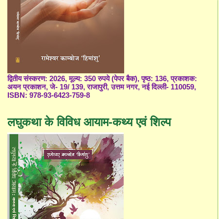
द्वितीय संस्करण: 2026, मूल्य: 350 रुपये (पेपर बैक), पृष्ठ: 136, प्रकाशक:
अयन प्रकाशन, जे- 19/ 139, राजापुरी, उत्तम नगर, नई दिल्ली- 110059,
ISBN: 978-93-6423-759-8
लघुकथा के विविध आयाम-कथ्य एवं शिल्प