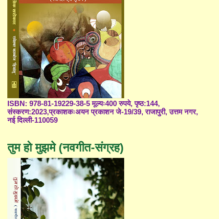
ISBN: 978-81-19229-38-5 मूल्यः400 रुपये, पृष्ठ:144,
संस्करण:2023,प्रकाशकःअयन प्रकाशन जे-19/39, राजापुरी, उत्तम नगर,
नई दिल्ली-110059
तुम हो मुझमे (नवगीत-संग्रह)