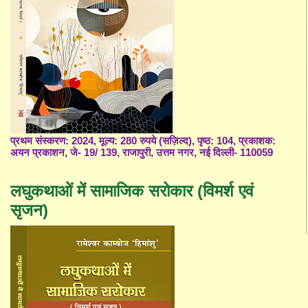
प्रथम संस्करण: 2024, मूल्य: 280 रुपये (सज़िल्द), पृष्ठ: 104, प्रकाशक:
अयन प्रकाशन, जे- 19/ 139, राजापुरी, उत्तम नगर, नई दिल्ली- 110059
लघुकथाओं में सामाजिक सरोकार (विमर्श एवं
सृजन)