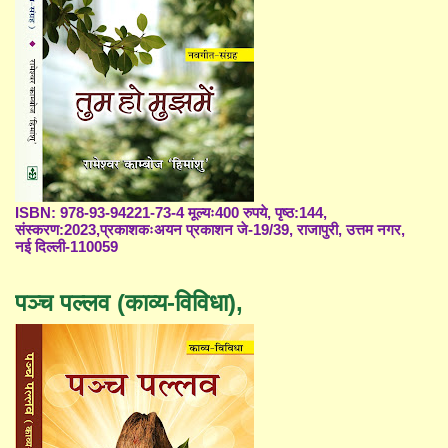
ISBN: 978-93-94221-73-4 मूल्यः400 रुपये, पृष्ठ:144,
संस्करण:2023,प्रकाशकःअयन प्रकाशन जे-19/39, राजापुरी, उत्तम नगर,
नई दिल्ली-110059
पञ्च पल्लव (काव्य-विविधा),