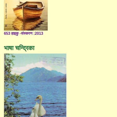
653 हाइकु -संस्करण :2013
भाषा चन्द्रिका