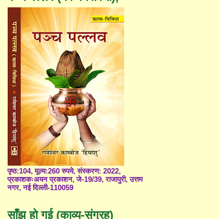
पृष्ठ:104, मूल्य:260 रुपये, संस्करण: 2022,
प्रकाशकःअयन प्रकाशन, जे-19/39, राजापुरी, उत्तम
नगर, नई दिल्ली-110059
साँझ हो गई (काव्य-संग्रह)