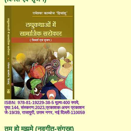
ISBN: 978-81-19229-38-5 मूल्यः400 रुपये,
पृष्ठ:144, संस्करण:2023,प्रकाशकःअयन प्रकाशन
जे-19/39, राजापुरी, उत्तम नगर, नई दिल्ली-110059
तुम हो मुझमे (नवगीत-संग्रह)