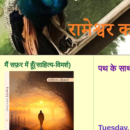
मैं सफ़र में हूँ(साहित्य-विमर्श)
पथ के सा
Tuesday,