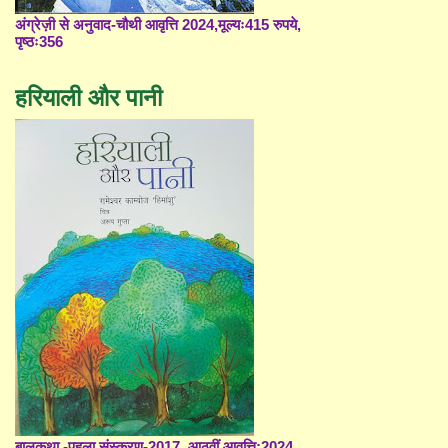
अंग्रेज़ी से अनुवाद-चौथी आवृत्ति 2024,मूल्यः415 रुपये,
पृष्ठः356
हरियाली और पानी
बालकथा -पहला संस्करण-2017, आठवीं आवृत्ति;2024,