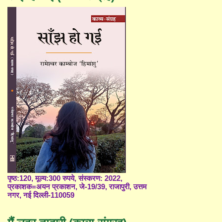
पृष्ठ:120, मूल्य:300 रुपये, संस्करण: 2022,
प्रकाशक=अयन प्रकाशन, जे-19/39, राजापुरी, उत्तम
नगर, नई दिल्ली-110059