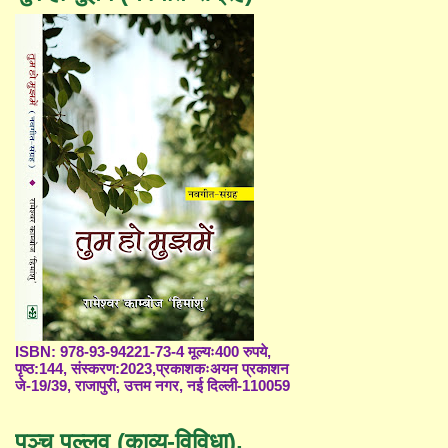
ISBN: 978-93-94221-73-4 मूल्यः400 रुपये,
पृष्ठ:144, संस्करण:2023,प्रकाशकःअयन प्रकाशन
जे-19/39, राजापुरी, उत्तम नगर, नई दिल्ली-110059
पञ्च पल्लव (काव्य-विविधा),