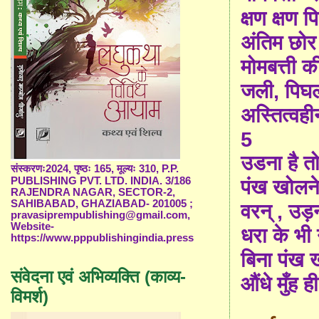
क्षण क्षण 
अंतिम छो
मोमबत्ती क
जली, पिघ
अस्तित्वह
5
उडना है त
संस्करणः2024, पृष्ठः 165, मूल्यः 310, P.P.
PUBLISHING PVT. LTD. INDIA. 3/186
पंख खोलने 
RAJENDRA NAGAR, SECTOR-2,
SAHIBABAD, GHAZIABAD- 201005 ;
वरन् , उड़न
pravasiprempublishing@gmail.com,
Website-
धरा के भी 
https://www.pppublishingindia.press
बिना पंख 
संवेदना एवं अभिव्यक्ति (काव्य-
औंधे मुँह ह
विमर्श)