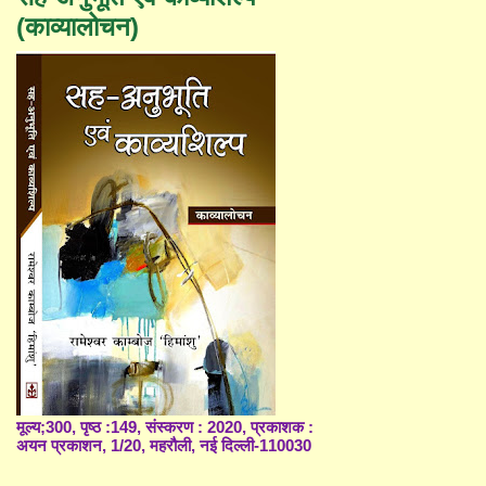
(काव्यालोचन)
मूल्य;300, पृष्ठ :149, संस्करण : 2020, प्रकाशक :
अयन प्रकाशन, 1/20, महरौली, नई दिल्ली-110030