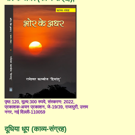
पृष्ठ:120, मूल्य:300 रुपये, संस्करण: 2022,
प्रकाशकःअयन प्रकाशन, जे-19/39, राजापुरी, उत्तम
नगर, नई दिल्ली-110059
दूधिया धूप (काव्य-संग्रह)