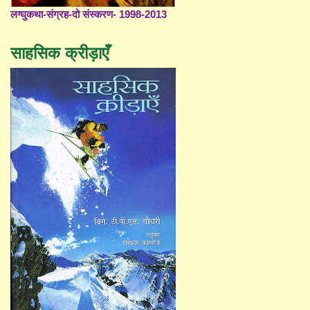
लग्घुकथा-संग्रह-दो संस्करण- 1998-2013
साहसिक क्रीड़ाएँ