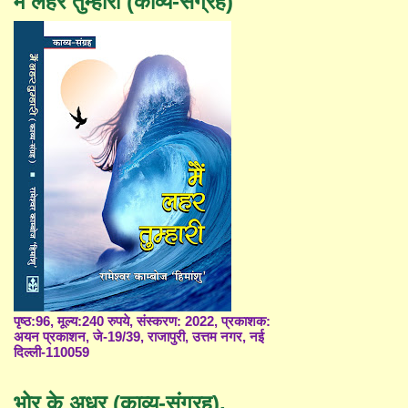
मैं लहर तुम्हारी (काव्य-संग्रह)
पृष्ठ:96, मूल्य:240 रुपये, संस्करण: 2022, प्रकाशक:
अयन प्रकाशन, जे-19/39, राजापुरी, उत्तम नगर, नई
दिल्ली-110059
भोर के अधर (काव्य-संग्रह),