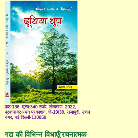
पृष्ठ:136, मूल्य:340 रुपये, संस्करण: 2022,
प्रकाशक;अयन प्रकाशन, जे-19/39, राजापुरी, उत्तम
नगर, नई दिल्ली-110059
गद्य की विभिन्न विधाएँ(रचनात्मक