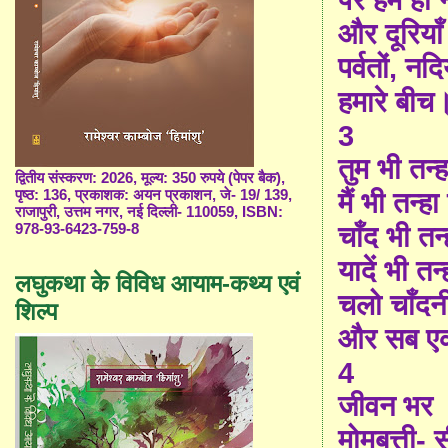
और दूरियाँ
पर्वतों, नद
हमारे बीच
3
तुम भी तन्ह
द्वितीय संस्करण: 2026, मूल्य: 350 रुपये (पेपर बैक),
पृष्ठ: 136, प्रकाशक: अयन प्रकाशन, जे- 19/ 139,
मैं भी तन्हा ह
राजापुरी, उत्तम नगर, नई दिल्ली- 110059, ISBN:
978-93-6423-759-8
चाँद भी तन्
यादें भी तन्ह
लघुकथा के विविध आयाम-कथ्य एवं
चलो चाँदनी 
शिल्प
और सब एक
4
जीवन भर
मोमबत्ती-