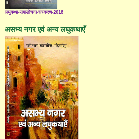
लघुकथा-समालोचना-संस्करण-2018
असभ्य नगर एवं अन्य लघुकथाएँ