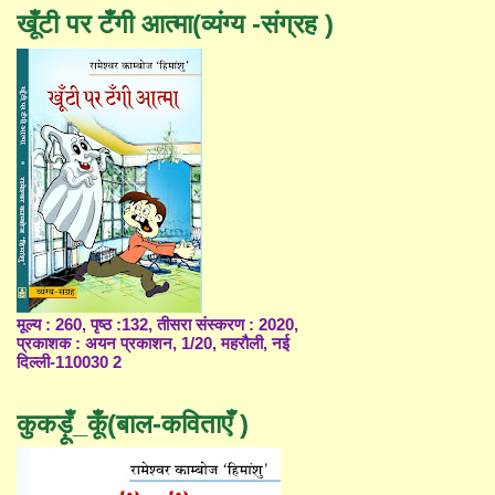
खूँटी पर टँगी आत्मा(व्यंग्य -संग्रह )
मूल्य : 260, पृष्ठ :132, तीसरा संस्करण : 2020,
प्रकाशक : अयन प्रकाशन, 1/20, महरौली, नई
दिल्ली-110030 2
कुकड़ूँ_कूँ(बाल-कविताएँ )