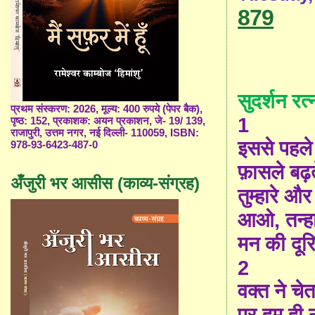
879
सुदर्शन रत
प्रथम संस्करण: 2026, मूल्य: 400 रुपये (पेपर बैक),
1
पृष्ठ: 152, प्रकाशक: अयन प्रकाशन, जे- 19/ 139,
राजापुरी, उत्तम नगर, नई दिल्ली- 110059, ISBN:
इससे पहले
978-93-6423-487-0
फ़ासले बढ़त
अँजुरी भर आसीस (काव्य-संग्रह)
तुम्हारे और
आओ, तन्हा 
मन की दूरि
2
वक्त ने चे
पर हम ही न