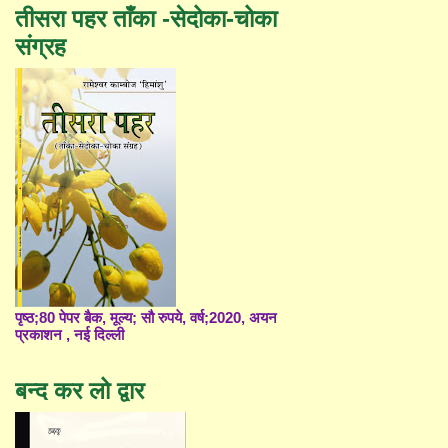
तीसरा पहर ताँका -सेदोका-चोका
संग्रह
पृष्ठ;80 पेपर बैक, मूल्य; सौ रुपये, वर्ष;2020, अयन
प्रकाशन , नई दिल्ली
बन्द कर लो द्वार