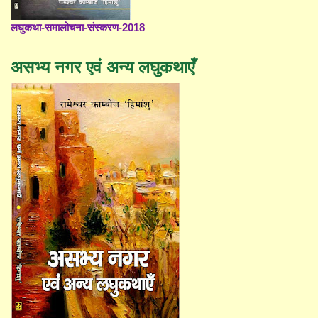
लघुकथा-समालोचना-संस्करण-2018
असभ्य नगर एवं अन्य लघुकथाएँ