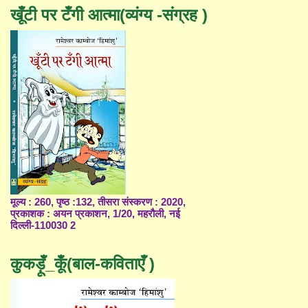
खूँटी पर टँगी आत्मा(व्यंग्य -संग्रह )
मूल्य : 260, पृष्ठ :132, तीसरा संस्करण : 2020,
प्रकाशक : अयन प्रकाशन, 1/20, महरौली, नई
दिल्ली-110030 2
कुकड़ूँ_कूँ(बाल-कविताएँ )