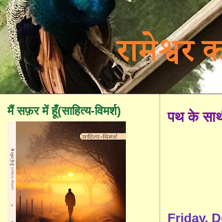
मैं सफ़र में हूँ(साहित्य-विमर्श)
पथ के सा
Friday, 