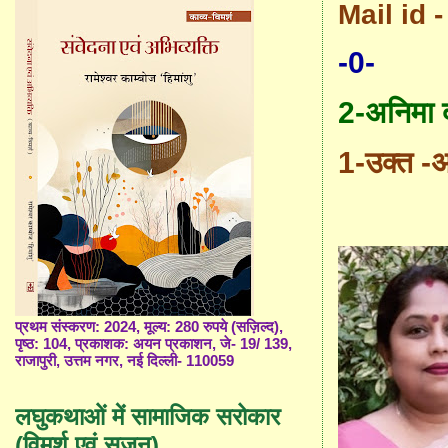
Mail id -
-0-
2-अनिमा 
1-
उक्त -अ
प्रथम संस्करण: 2024, मूल्य: 280 रुपये (सज़िल्द),
पृष्ठ: 104, प्रकाशक: अयन प्रकाशन, जे- 19/ 139,
राजापुरी, उत्तम नगर, नई दिल्ली- 110059
लघुकथाओं में सामाजिक सरोकार
(विमर्श एवं सृजन)