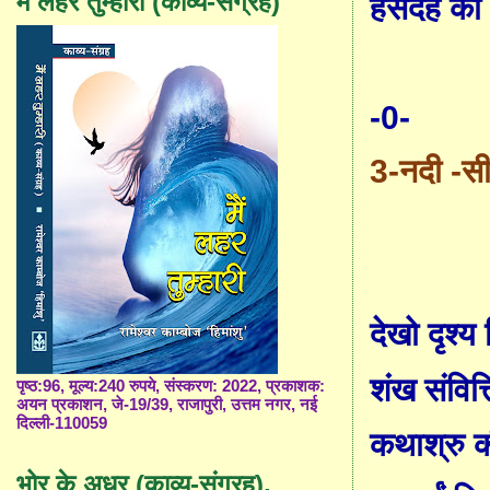
मैं लहर तुम्हारी (काव्य-संग्रह)
हंसदेह को
-0-
3-
नदी
-
सी
देखो दृश्य
शंख संवित्
पृष्ठ:96, मूल्य:240 रुपये, संस्करण: 2022, प्रकाशक:
अयन प्रकाशन, जे-19/39, राजापुरी, उत्तम नगर, नई
दिल्ली-110059
कथाश्रु की
भोर के अधर (काव्य-संग्रह),