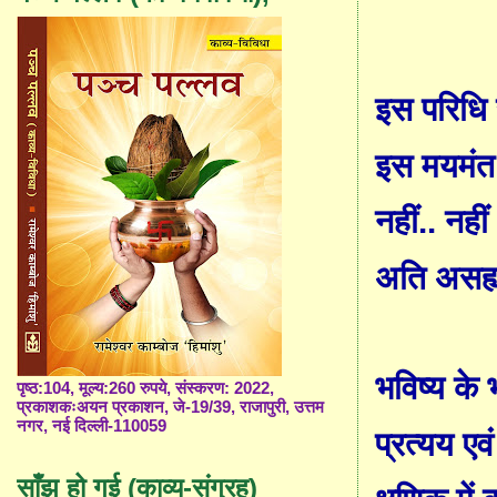
इस परिधि 
इस मयमंत 
नहीं.. नह
अति असह्
भविष्य के भ
पृष्ठ:104, मूल्य:260 रुपये, संस्करण: 2022,
प्रकाशकःअयन प्रकाशन, जे-19/39, राजापुरी, उत्तम
नगर, नई दिल्ली-110059
प्रत्यय एव
साँझ हो गई (काव्य-संग्रह)