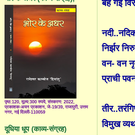
बह गईं वि
नदी..नदि
निर्झर निर
वन
-
वन नृत
प्राची पवन
पृष्ठ:120, मूल्य:300 रुपये, संस्करण: 2022,
तीर..तरंगिण
प्रकाशकःअयन प्रकाशन, जे-19/39, राजापुरी, उत्तम
नगर, नई दिल्ली-110059
विमुख व्यथ
दूधिया धूप (काव्य-संग्रह)