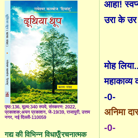
आहा! स्वप
उरा के उर
मोह लिया..
महाकाव्य 
-0-
पृष्ठ:136, मूल्य:340 रुपये, संस्करण: 2022,
अनिमा दा
प्रकाशक;अयन प्रकाशन, जे-19/39, राजापुरी, उत्तम
नगर, नई दिल्ली-110059
-0-
गद्य की विभिन्न विधाएँ(रचनात्मक