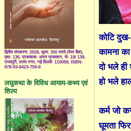
कोटि दुख
-
कामना का 
द्वितीय संस्करण: 2026, मूल्य: 350 रुपये (पेपर बैक),
पृष्ठ: 136, प्रकाशक: अयन प्रकाशन, जे- 19/ 139,
राजापुरी, उत्तम नगर, नई दिल्ली- 110059, ISBN:
दो भले ही
978-93-6423-759-8
हो भले हा
लघुकथा के विविध आयाम-कथ्य एवं
शिल्प
कर्म जो क
घूमता फि