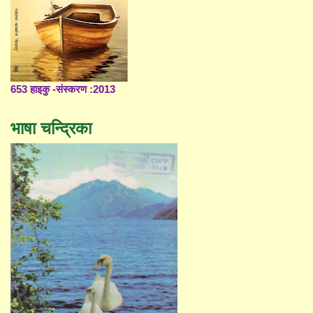
653 हाइकु -संस्करण :2013
भाषा चन्द्रिका