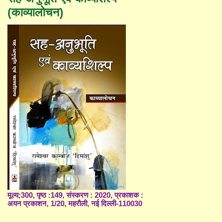
(काव्यालोचन)
मूल्य;300, पृष्ठ :149, संस्करण : 2020, प्रकाशक :
अयन प्रकाशन, 1/20, महरौली, नई दिल्ली-110030