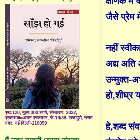
क्षणिक में क
जैसे प्रेम 
नहीं स्वीक
अद्य अति
उन्मुक्त-अ
हो
,
शीघ्र 
पृष्ठ:120, मूल्य:300 रुपये, संस्करण: 2022,
प्रकाशक=अयन प्रकाशन, जे-19/39, राजापुरी, उत्तम
नगर, नई दिल्ली-110059
हे
,
शब्द सं