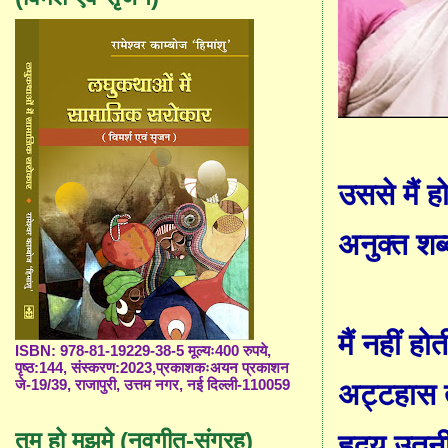
उससे मैं हो
अनुक्त शब्
मैं नहीं होत
ISBN: 978-81-19229-38-5 मूल्यः400 रुपये,
पृष्ठ:144, संस्करण:2023,प्रकाशकःअयन प्रकाशन
जे-19/39, राजापुरी, उत्तम नगर, नई दिल्ली-110059
अट्टहास त
तुम हो मुझमे (नवगीत-संग्रह)
हृदय उतनी 