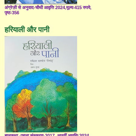
अंग्रेज़ी से अनुवाद-चौथी आवृत्ति 2024,मूल्यः415 रुपये,
पृष्ठः356
हरियाली और पानी
बालकथा -पहला संस्करण-2017, आठवीं आवृत्ति;2024,