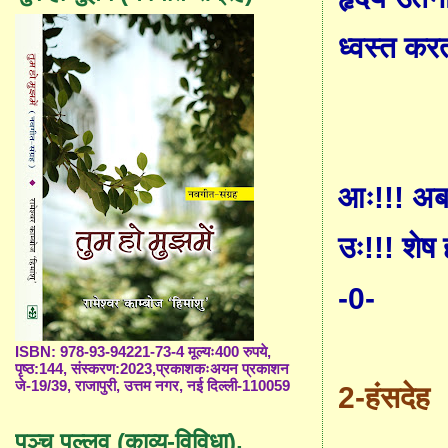
ध्वस्त करत
आः!!! अब स
उः!!! शेष
-0-
ISBN: 978-93-94221-73-4 मूल्यः400 रुपये,
पृष्ठ:144, संस्करण:2023,प्रकाशकःअयन प्रकाशन
जे-19/39, राजापुरी, उत्तम नगर, नई दिल्ली-110059
2-
हंसदेह
पञ्च पल्लव (काव्य-विविधा),