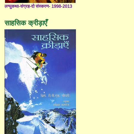
लग्घुकथा-संग्रह-दो संस्करण- 1998-2013
साहसिक क्रीड़ाएँ