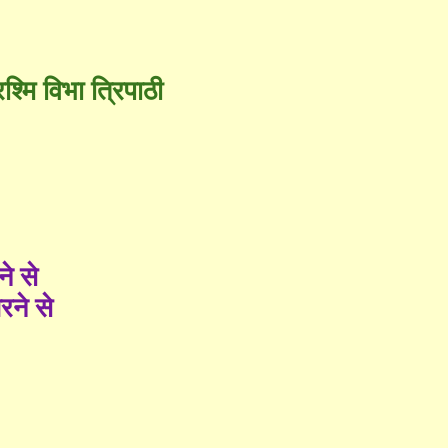
रश्मि विभा त्रिपाठी
े से
रने से