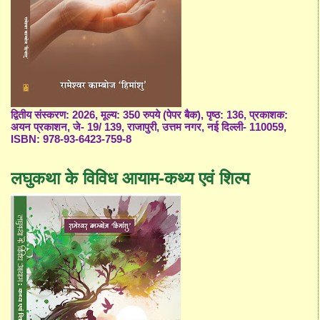
द्वितीय संस्करण: 2026, मूल्य: 350 रुपये (पेपर बैक), पृष्ठ: 136, प्रकाशक:
अयन प्रकाशन, जे- 19/ 139, राजापुरी, उत्तम नगर, नई दिल्ली- 110059,
ISBN: 978-93-6423-759-8
लघुकथा के विविध आयाम-कथ्य एवं शिल्प