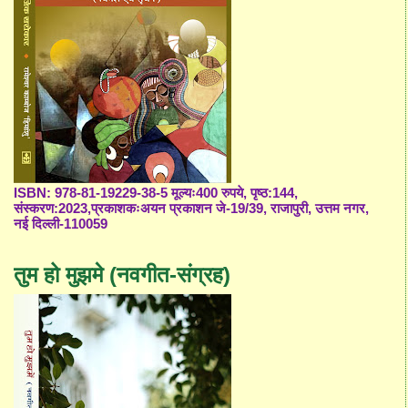
ISBN: 978-81-19229-38-5 मूल्यः400 रुपये, पृष्ठ:144,
संस्करण:2023,प्रकाशकःअयन प्रकाशन जे-19/39, राजापुरी, उत्तम नगर,
नई दिल्ली-110059
तुम हो मुझमे (नवगीत-संग्रह)