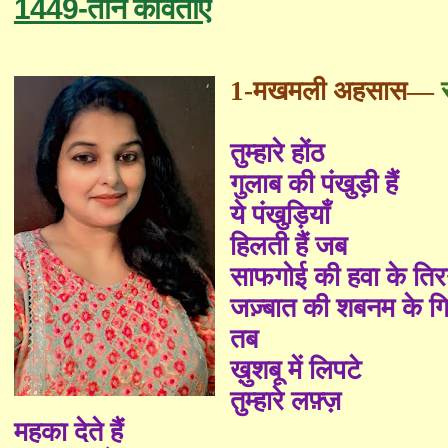
1449-तीन कविताएँ
1-
मखमली अहसास—
तुम्हारे होंठ
गुलाब की पंखुड़ी हैं
ये
पंखुड़ियाँ
हिलती हैं जब
साफगोई की हवा के तिरन
जज़्बात की शबनम के गि
तब
ख़ुशबू में लिपटे
तुम्हारे लफ़्ज़
महका देते हैं