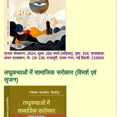
प्रथम संस्करण: 2024, मूल्य: 280 रुपये (सज़िल्द), पृष्ठ: 104, प्रकाशक:
अयन प्रकाशन, जे- 19/ 139, राजापुरी, उत्तम नगर, नई दिल्ली- 110059
लघुकथाओं में सामाजिक सरोकार (विमर्श एवं
सृजन)