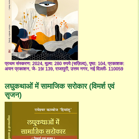
प्रथम संस्करण: 2024, मूल्य: 280 रुपये (सज़िल्द), पृष्ठ: 104, प्रकाशक:
अयन प्रकाशन, जे- 19/ 139, राजापुरी, उत्तम नगर, नई दिल्ली- 110059
लघुकथाओं में सामाजिक सरोकार (विमर्श एवं
सृजन)