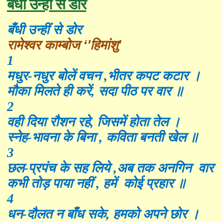
बँधी उन्हीं से डोर
बँधी उन्हीं से डोर
रामेश्वर काम्बोज
‘'
हिमांशु
'
1
मधुर-नधुर बोलें वचन ,भीतर कपट कटार ।
मौका मिलते ही करें, सदा पीठ पर वार ॥
2
वही दिया रौशन रहे, जिसमें होता तेल ।
स्नेह-भावना के बिना , कविता बनती खेल ॥
3
छल-प्रपंच के सह लिये ,अब तक अनगिन वार
कभी तोड़ पाया नहीं ,
हमें कोई प्रहार ॥
4
धन-दौलत न बाँध सके,
हमको अपने छोर ।