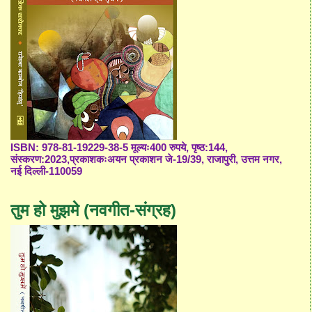
ISBN: 978-81-19229-38-5 मूल्यः400 रुपये, पृष्ठ:144,
संस्करण:2023,प्रकाशकःअयन प्रकाशन जे-19/39, राजापुरी, उत्तम नगर,
नई दिल्ली-110059
तुम हो मुझमे (नवगीत-संग्रह)