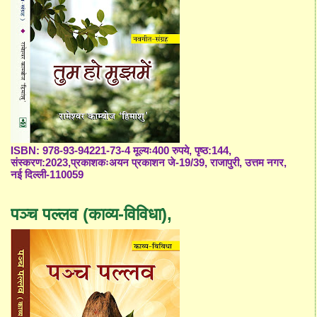
ISBN: 978-93-94221-73-4 मूल्यः400 रुपये, पृष्ठ:144,
संस्करण:2023,प्रकाशकःअयन प्रकाशन जे-19/39, राजापुरी, उत्तम नगर,
नई दिल्ली-110059
पञ्च पल्लव (काव्य-विविधा),