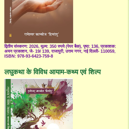
द्वितीय संस्करण: 2026, मूल्य: 350 रुपये (पेपर बैक), पृष्ठ: 136, प्रकाशक:
अयन प्रकाशन, जे- 19/ 139, राजापुरी, उत्तम नगर, नई दिल्ली- 110059,
ISBN: 978-93-6423-759-8
लघुकथा के विविध आयाम-कथ्य एवं शिल्प