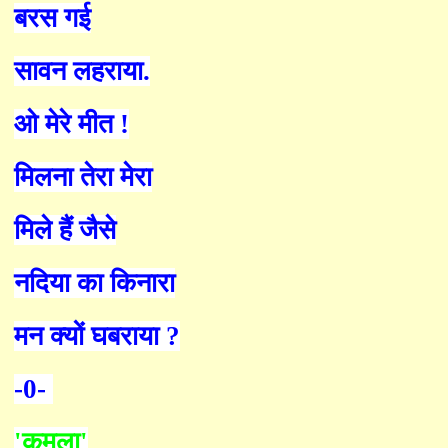
बरस गई
सावन लहराया.
ओ मेरे मीत !
मिलना तेरा मेरा
मिले हैं जैसे
नदिया का किनारा
मन क्यों घबराया ?
-0-
'कमला'