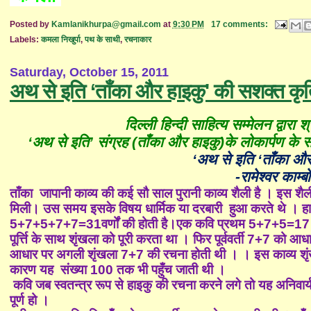
Posted by
Kamlanikhurpa@gmail.com
at
9:30 PM
17 comments:
Labels:
कमला निखुर्पा
,
पथ के साथी
,
रचनाकार
Saturday, October 15, 2011
अथ से इति ‘ताँका और हाइकु' की सशक्त कृ
दिल्ली हिन्दी साहित्य सम्मेलन द्वारा
‘अथ से इति’ संग्रह (ताँका और हाइकु)के लोकार्पण के स
‘
अथ से इति
‘
ताँका और
-
रामेश्वर काम्
ताँका जापानी काव्य की कई सौ साल पुरानी काव्य शैली है । इस शैली क
मिली। उस समय इसके विषय धार्मिक या दरबारी हुआ करते थे । हा
5+7+5+7+7=31
वर्णों की होती है
।एक कवि प्रथम
5+7+5=17
पूर्त्ति के साथ शृंखला को पूरी करता था । फिर पूर्ववर्ती
7+7
को आधार
आधार पर अगली शृंखला
7+7
की रचना होती थी । ।
इस काव्य शृ
कारण यह संख्या
100
तक भी पहुँच जाती थी ।
कवि जब स्वतन्त्र रूप से हाइकु की रचना करने लगे तो यह अनिवार्य
पूर्ण हो ।