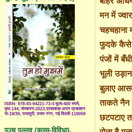
बाहर अँधि
मन में ज्वा
चहचहाना 
फुदके कैसे
पंजों में बँ
भूली उड़ान
बुलाए आस
ताकते नैन
ISBN: 978-93-94221-73-4 मूल्यः400 रुपये,
पृष्ठ:144, संस्करण:2023,प्रकाशकःअयन प्रकाशन
जे-19/39, राजापुरी, उत्तम नगर, नई दिल्ली-110059
छटपटाए 
पञ्च पल्लव (काव्य-विविधा),