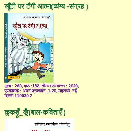
खूँटी पर टँगी आत्मा(व्यंग्य -संग्रह )
मूल्य : 260, पृष्ठ :132, तीसरा संस्करण : 2020,
प्रकाशक : अयन प्रकाशन, 1/20, महरौली, नई
दिल्ली-110030 2
कुकड़ूँ_कूँ(बाल-कविताएँ )