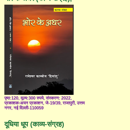
पृष्ठ:120, मूल्य:300 रुपये, संस्करण: 2022,
प्रकाशकःअयन प्रकाशन, जे-19/39, राजापुरी, उत्तम
नगर, नई दिल्ली-110059
दूधिया धूप (काव्य-संग्रह)