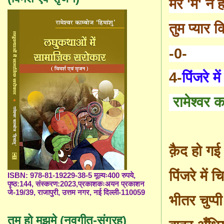
मेरे
'
मैं
'
न ह
तुम प्यार 
-0-
4-
पिंजरे मे
रामेश्वर क
क़ैद हो गई
पिंजरे में 
ISBN: 978-81-19229-38-5 मूल्यः400 रुपये,
पृष्ठ:144, संस्करण:2023,प्रकाशकःअयन प्रकाशन
जे-19/39, राजापुरी, उत्तम नगर, नई दिल्ली-110059
भीतर चुप्पी
तुम हो मुझमे (नवगीत-संग्रह)