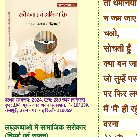
तो धमनियों
न जम जाए 
चलो
,
सोचती हूँ
क्या बन ज
जो तुम्हें प
पर फिर लग
प्रथम संस्करण: 2024, मूल्य: 280 रुपये (सज़िल्द),
पृष्ठ: 104, प्रकाशक: अयन प्रकाशन, जे- 19/ 139,
मैं
'
मैं
'
ही रह
राजापुरी, उत्तम नगर, नई दिल्ली- 110059
वरना
लघुकथाओं में सामाजिक सरोकार
(विमर्श एवं सृजन)