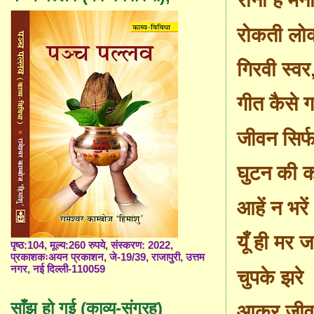
रोना है मन
रोकती लो
गिरवी स्वर
गीत कैसे गा
जीवन सिर्
घुटन की क
आहें न भरें
यूँ ही मर ज
पृष्ठ:104, मूल्य:260 रुपये, संस्करण: 2022,
प्रकाशकःअयन प्रकाशन, जे-19/39, राजापुरी, उत्तम
नगर, नई दिल्ली-110059
चुपके झरे
साँझ हो गई (काव्य-संग्रह)
आकर जीवन