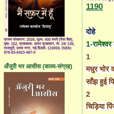
1190
दोहे
प्रथम संस्करण: 2026, मूल्य: 400 रुपये (पेपर बैक),
1-
रामेश्वर
पृष्ठ: 152, प्रकाशक: अयन प्रकाशन, जे- 19/ 139,
राजापुरी, उत्तम नगर, नई दिल्ली- 110059, ISBN:
978-93-6423-487-0
1
अँजुरी भर आसीस (काव्य-संग्रह)
मधुर भोर क
साँझ हुई फ
2
चिड़िया पिं