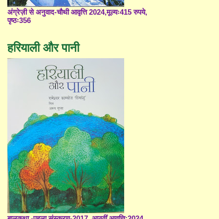
अंग्रेज़ी से अनुवाद-चौथी आवृत्ति 2024,मूल्यः415 रुपये,
पृष्ठः356
हरियाली और पानी
बालकथा -पहला संस्करण-2017, आठवीं आवृत्ति;2024,