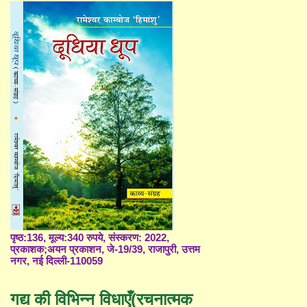
पृष्ठ:136, मूल्य:340 रुपये, संस्करण: 2022,
प्रकाशक;अयन प्रकाशन, जे-19/39, राजापुरी, उत्तम
नगर, नई दिल्ली-110059
गद्य की विभिन्न विधाएँ(रचनात्मक