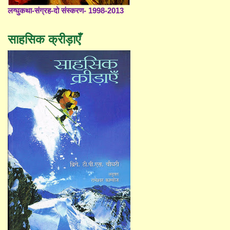
लग्घुकथा-संग्रह-दो संस्करण- 1998-2013
साहसिक क्रीड़ाएँ