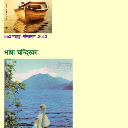
653 हाइकु -संस्करण :2013
भाषा चन्द्रिका