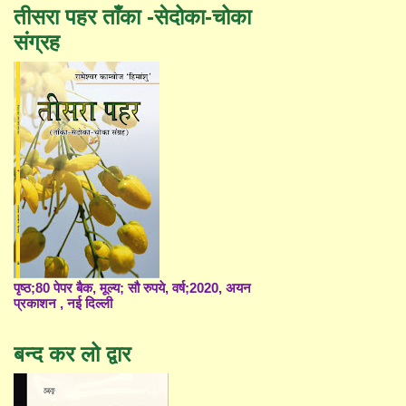
तीसरा पहर ताँका -सेदोका-चोका
संग्रह
पृष्ठ;80 पेपर बैक, मूल्य; सौ रुपये, वर्ष;2020, अयन
प्रकाशन , नई दिल्ली
बन्द कर लो द्वार