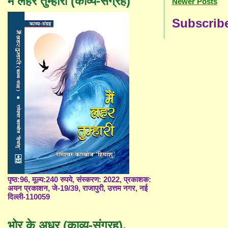
मैं लहर तुम्हारी (काव्य-संग्रह)
Newer Posts
Subscrib
पृष्ठ:96, मूल्य:240 रुपये, संस्करण: 2022, प्रकाशक:
अयन प्रकाशन, जे-19/39, राजापुरी, उत्तम नगर, नई
दिल्ली-110059
भोर के अधर (काव्य-संग्रह),