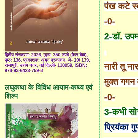
पंख कटे स
-0-
2-डॉ
.
उपमा
द्वितीय संस्करण: 2026, मूल्य: 350 रुपये (पेपर बैक),
पृष्ठ: 136, प्रकाशक: अयन प्रकाशन, जे- 19/ 139,
नारी तू ना
राजापुरी, उत्तम नगर, नई दिल्ली- 110059, ISBN:
978-93-6423-759-8
मुक्त गगन म
लघुकथा के विविध आयाम-कथ्य एवं
शिल्प
-0-
3-
कभी सोच
प्रियंका गुप