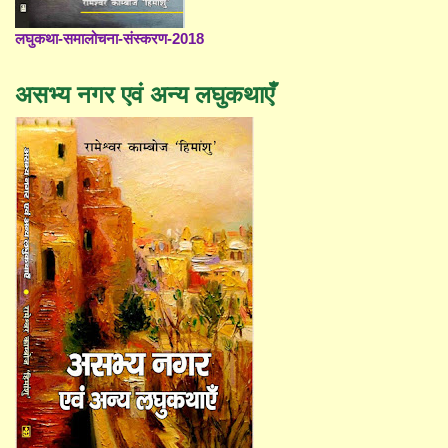
लघुकथा-समालोचना-संस्करण-2018
असभ्य नगर एवं अन्य लघुकथाएँ