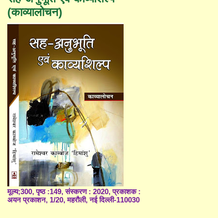
(काव्यालोचन)
मूल्य;300, पृष्ठ :149, संस्करण : 2020, प्रकाशक :
अयन प्रकाशन, 1/20, महरौली, नई दिल्ली-110030