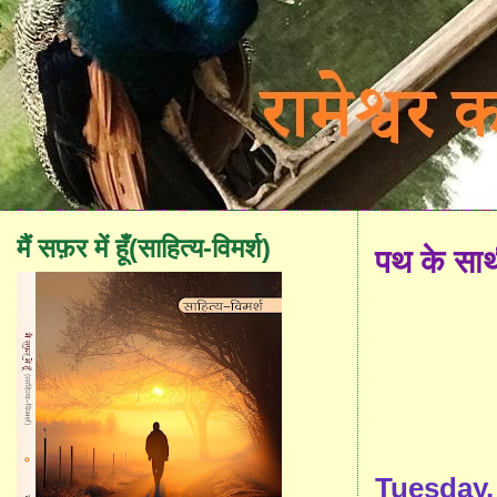
मैं सफ़र में हूँ(साहित्य-विमर्श)
पथ के सा
Tuesday,